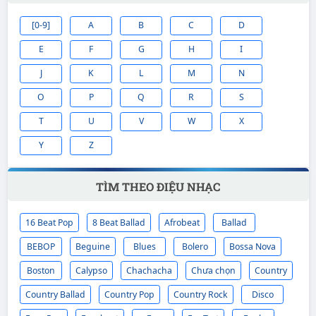
3
Miu Lê
Soul
H
GIẤC MƠ THẦN
[0-9]
A
B
C
D
TIÊN
E
F
G
H
I
4
Quang Vinh
Soul
NHỮNG NGÀY
MỘNG MƠ
J
K
L
M
N
O
P
Q
R
S
5
Chế Linh
&
Thanh
Slow
PHÚT CUỐI
Tuyền
Rock
T
U
V
W
X
Y
Z
TÌM THEO ĐIỆU NHẠC
16 Beat Pop
8 Beat Ballad
Afrobeat
Ballad
BEBOP
Beguine
Blues
Bolero
Bossa Nova
Boston
Calypso
Chachacha
Chưa chọn
Country
Country Ballad
Country Pop
Country Rock
Disco