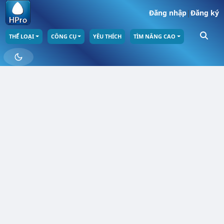
Đăng nhập
|
Đăng ký
THỂ LOẠI
CÔNG CỤ
YÊU THÍCH
TÌM NÂNG CAO