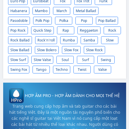
Euro Pop
Eurobeat
Fox
Fox Trot
Funk
Habanera
Mambo
March
Metal Ballad
Pasodoble
Polk Pop
Polka
Pop
Pop Ballad
Pop Rock
Quick Step
Rap
Reggaeton
Rock
Rock Ballad
Rock'n'roll
Rumba
Samba
Slow
Slow Ballad
Slow Bolero
Slow Fox
Slow Rock
Slow Surf
Slow Valse
Soul
Surf
Swing
Swing Fox
Tango
Techno
Twist
Valse
HỢP ÂM PRO - HỢP ÂM DÀNH CHO MỌI THẾ HỆ
Trang web cung cấp hợp âm và tab guitar cho các bài
hát tiếng Việt. Đây là một nguồn tài nguyên phổ biến cho
các nghệ sĩ guitar tại Việt Nam vì nó cung cấp một loạt
các bài hát từ nhiều thể loại khác nhau. Người dùng có