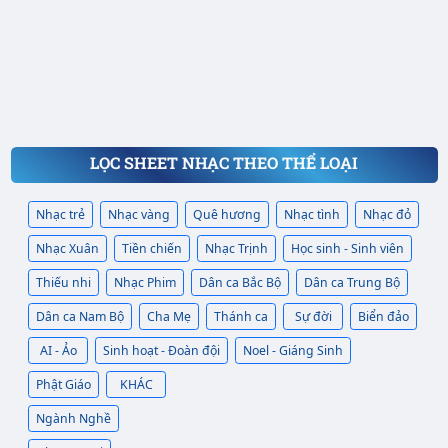
LỌC SHEET NHẠC THEO THỂ LOẠI
Nhạc trẻ
Nhạc vàng
Quê hương
Nhạc tình
Nhạc đỏ
Nhạc Xuân
Tiền chiến
Nhạc Trịnh
Học sinh - Sinh viên
Thiếu nhi
Nhạc Phim
Dân ca Bắc Bộ
Dân ca Trung Bộ
Dân ca Nam Bộ
Cha Mẹ
Thánh ca
Sự đời
Biển đảo
AI - Ảo
Sinh hoạt - Đoàn đội
Noel - Giáng Sinh
Phật Giáo
KHÁC
Ngành Nghề