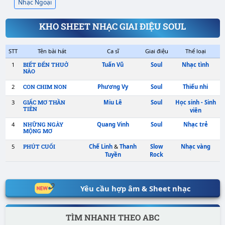
Nhạc Ngoại
KHO SHEET NHẠC GIAI ĐIỆU SOUL
STT
Tên bài hát
Ca sĩ
Giai điệu
Yêu cầu hợp âm & Sheet nhạc
1
Tuấn Vũ
Soul
BIẾT ĐẾN THUỞ
NÀO
TÌM NHANH THEO ABC
2
Phương Vy
Soul
CON CHIM NON