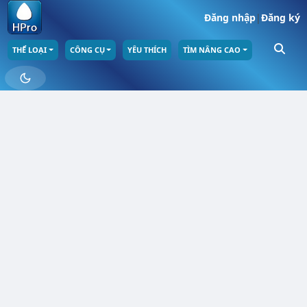
Đăng nhập
|
Đăng ký
THỂ LOẠI
CÔNG CỤ
YÊU THÍCH
TÌM NÂNG CAO