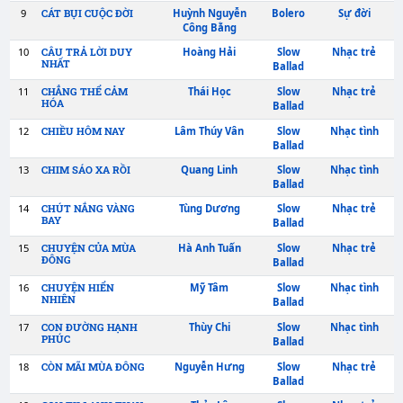
Ballad
3
Sỹ Luân
Slow
ANH YÊU EM NHIỀU
LẮM
Ballad
4
Duy Quang
Slow
BÀI KHÔNG TÊN SỐ 1
Ballad
5
Khánh Ly
Slow
BIỂN NHỚ
6
K-ICM
&
Đạt G
&
Slow
BUỒN CỦA ANH
Masew
Ballad
7
Tùng Dương
&
Slow
CÁNH CHIM PHƯỢNG
HOÀNG
Double2T
Ballad
8
Mochiiii
Slow
CÁNH HOA HÉO TÀN
Ballad
9
Huỳnh Nguyễn
Bolero
CÁT BỤI CUỘC ĐỜI
Công Bằng
10
Hoàng Hải
Slow
CÂU TRẢ LỜI DUY
NHẤT
Ballad