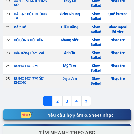
11
Thái Học
Slow
CHẲNG THỂ CẢM
HÓA
Ballad
12
Lâm Thúy Vân
Slow
CHIỀU HÔM NAY
Ballad
13
Quang Linh
Slow
CHIM SÁO XA RỒI
Ballad
14
Tùng Dương
Slow
CHÚT NẮNG VÀNG
BAY
Ballad
15
Hà Anh Tuấn
Slow
CHUYỆN CỦA MÙA
ĐÔNG
Ballad
16
Mỹ Tâm
Slow
CHUYỆN HIỂN
NHIÊN
Ballad
1
2
3
4
»
17
Thùy Chi
Slow
CON ĐƯỜNG HẠNH
PHÚC
Ballad
Yêu cầu hợp âm & Sheet nhạc
18
Nguyễn Hưng
Slow
CÒN MÃI MÙA ĐÔNG
Ballad
TÌM NHANH THEO ABC