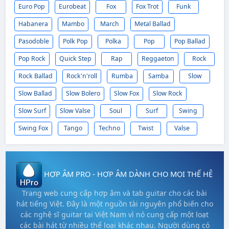
Euro Pop
Eurobeat
Fox
Fox Trot
Funk
Habanera
Mambo
March
Metal Ballad
Pasodoble
Polk Pop
Polka
Pop
Pop Ballad
Pop Rock
Quick Step
Rap
Reggaeton
Rock
Rock Ballad
Rock'n'roll
Rumba
Samba
Slow
Slow Ballad
Slow Bolero
Slow Fox
Slow Rock
Slow Surf
Slow Valse
Soul
Surf
Swing
Swing Fox
Tango
Techno
Twist
Valse
HỢP ÂM PRO - HỢP ÂM DÀNH CHO MỌI THẾ HỆ
Trang web cung cấp hợp âm và tab guitar cho các bài
hát tiếng Việt. Đây là một nguồn tài nguyên phổ biến cho
các nghệ sĩ guitar tại Việt Nam vì nó cung cấp một loạt
các bài hát từ nhiều thể loại khác nhau. Người dùng có