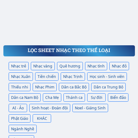
LỌC SHEET NHẠC THEO THỂ LOẠI
Nhạc trẻ
Nhạc vàng
Quê hương
Nhạc tình
Nhạc đỏ
Nhạc Xuân
Tiền chiến
Nhạc Trịnh
Học sinh - Sinh viên
Thiếu nhi
Nhạc Phim
Dân ca Bắc Bộ
Dân ca Trung Bộ
Dân ca Nam Bộ
Cha Mẹ
Thánh ca
Sự đời
Biển đảo
AI - Ảo
Sinh hoạt - Đoàn đội
Noel - Giáng Sinh
Phật Giáo
KHÁC
Ngành Nghề