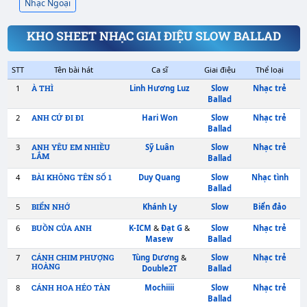
Nhạc Ngoại
KHO SHEET NHẠC GIAI ĐIỆU SLOW BALLAD
STT
Tên bài hát
Ca sĩ
Giai điệu
1
Linh Hương Luz
Slow
À THÌ
Ballad
2
Hari Won
Slow
ANH CỨ ĐI ĐI