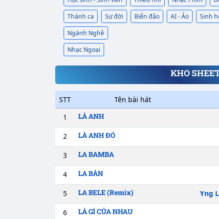
Thánh ca
Sự đời
Biển đảo
AI - Ảo
Sinh h
Ngành Nghề
Nhạc Ngoại
KHO SHEET
STT
Tên bài hát
LÀ ANH
1
LÀ ANH ĐÓ
2
LA BAMBA
3
LA BÀN
4
LA BELE (Remix)
5
Yng L
LÀ GÌ CỦA NHAU
6