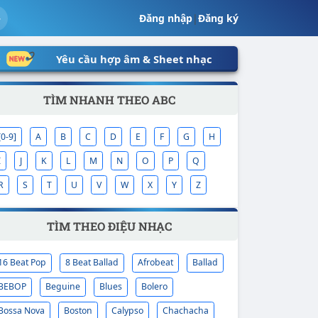
Đăng nhập
|
Đăng ký
Yêu cầu hợp âm & Sheet nhạc
TÌM NHANH THEO ABC
[0-9]
A
B
C
D
E
F
G
H
I
J
K
L
M
N
O
P
Q
R
S
T
U
V
W
X
Y
Z
TÌM THEO ĐIỆU NHẠC
16 Beat Pop
8 Beat Ballad
Afrobeat
Ballad
BEBOP
Beguine
Blues
Bolero
Bossa Nova
Boston
Calypso
Chachacha