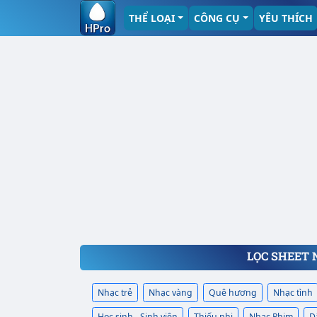
THỂ LOẠI
CÔNG CỤ
YÊU THÍCH
LỌC SHEET 
Nhạc trẻ
Nhạc vàng
Quê hương
Nhạc tình
Học sinh - Sinh viên
Thiếu nhi
Nhạc Phim
D