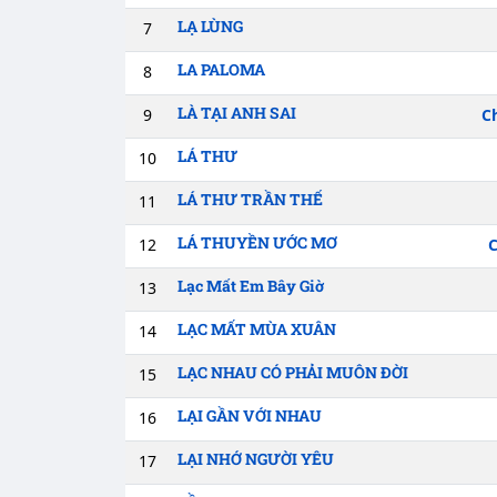
LẠ LÙNG
7
LA PALOMA
8
LÀ TẠI ANH SAI
9
C
LÁ THƯ
10
LÁ THƯ TRẦN THẾ
11
LÁ THUYỀN ƯỚC MƠ
12
C
Lạc Mất Em Bây Giờ
13
LẠC MẤT MÙA XUÂN
14
LẠC NHAU CÓ PHẢI MUÔN ĐỜI
15
LẠI GẦN VỚI NHAU
16
LẠI NHỚ NGƯỜI YÊU
17