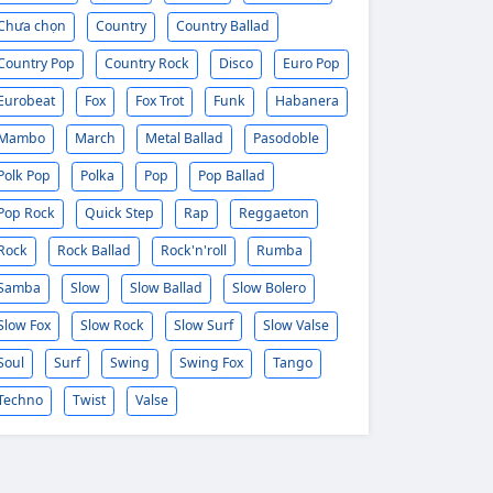
Chưa chọn
Country
Country Ballad
Country Pop
Country Rock
Disco
Euro Pop
Eurobeat
Fox
Fox Trot
Funk
Habanera
Mambo
March
Metal Ballad
Pasodoble
Polk Pop
Polka
Pop
Pop Ballad
Pop Rock
Quick Step
Rap
Reggaeton
Rock
Rock Ballad
Rock'n'roll
Rumba
Samba
Slow
Slow Ballad
Slow Bolero
Slow Fox
Slow Rock
Slow Surf
Slow Valse
Soul
Surf
Swing
Swing Fox
Tango
Techno
Twist
Valse