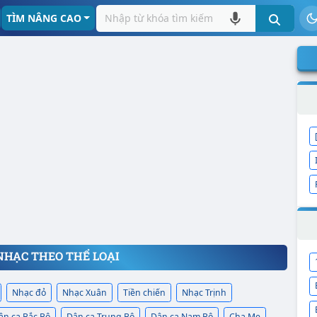
TÌM NÂNG CAO
NHẠC THEO THỂ LOẠI
Nhạc đỏ
Nhạc Xuân
Tiền chiến
Nhạc Trịnh
ân ca Bắc Bộ
Dân ca Trung Bộ
Dân ca Nam Bộ
Cha Mẹ