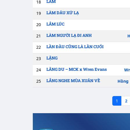
LẦM
18
LÀM DÂU XỨ LẠ
19
LẮM LÚC
20
LÀM NGƯỜI LẠ ĐI ANH
21
H
LẦN ĐẦU CŨNG LÀ LẦN CUỐI
22
LẶNG
23
LÃNG DU – MCK x Wren Evans
24
Wr
LẮNG NGHE MÙA XUÂN VỀ
25
Hồng
1
2