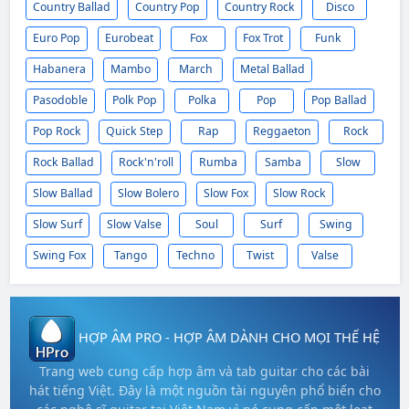
Country Ballad
Country Pop
Country Rock
Disco
Euro Pop
Eurobeat
Fox
Fox Trot
Funk
Habanera
Mambo
March
Metal Ballad
Pasodoble
Polk Pop
Polka
Pop
Pop Ballad
Pop Rock
Quick Step
Rap
Reggaeton
Rock
Rock Ballad
Rock'n'roll
Rumba
Samba
Slow
Slow Ballad
Slow Bolero
Slow Fox
Slow Rock
Slow Surf
Slow Valse
Soul
Surf
Swing
Swing Fox
Tango
Techno
Twist
Valse
HỢP ÂM PRO - HỢP ÂM DÀNH CHO MỌI THẾ HỆ
Trang web cung cấp hợp âm và tab guitar cho các bài
hát tiếng Việt. Đây là một nguồn tài nguyên phổ biến cho