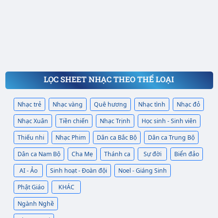
LỌC SHEET NHẠC THEO THỂ LOẠI
Nhạc trẻ
Nhạc vàng
Quê hương
Nhạc tình
Nhạc đỏ
Nhạc Xuân
Tiền chiến
Nhạc Trịnh
Học sinh - Sinh viên
Thiếu nhi
Nhạc Phim
Dân ca Bắc Bộ
Dân ca Trung Bộ
Dân ca Nam Bộ
Cha Mẹ
Thánh ca
Sự đời
Biển đảo
AI - Ảo
Sinh hoạt - Đoàn đội
Noel - Giáng Sinh
Phật Giáo
KHÁC
Ngành Nghề