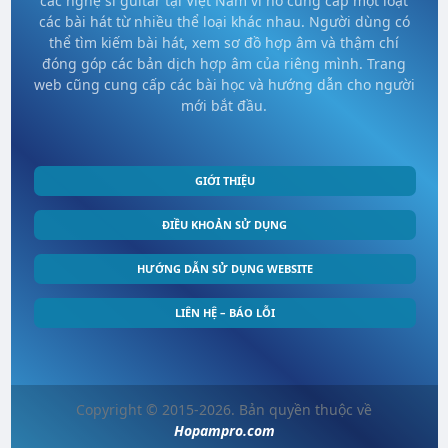
các nghệ sĩ guitar tại Việt Nam vì nó cung cấp một loạt
các bài hát từ nhiều thể loại khác nhau. Người dùng có
thể tìm kiếm bài hát, xem sơ đồ hợp âm và thậm chí
đóng góp các bản dịch hợp âm của riêng mình. Trang
web cũng cung cấp các bài học và hướng dẫn cho người
mới bắt đầu.
GIỚI THIỆU
ĐIỀU KHOẢN SỬ DỤNG
HƯỚNG DẪN SỬ DỤNG WEBSITE
LIÊN HỆ – BÁO LỖI
Copyright © 2015-2026. Bản quyền thuộc về
Hopampro.com