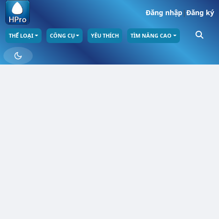
Đăng nhập
|
Đăng ký
THỂ LOẠI
CÔNG CỤ
YÊU THÍCH
TÌM NÂNG CAO