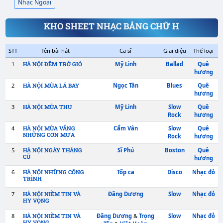
Nhạc Ngoại
KHO SHEET NHẠC BẢNG CHỮ H
STT
Tên bài hát
Ca sĩ
Giai đ
1
Mỹ Linh
Ball
HÀ NỘI ĐÊM TRỞ GIÓ
2
Ngọc Tân
Blu
HÀ NỘI MÙA LÁ BAY