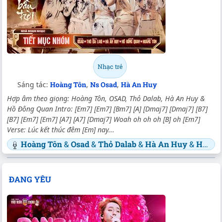
Nhạc trẻ
Sáng tác:
Hoàng Tôn
,
Ns Osad
,
Hà An Huy
Hợp âm theo giọng: Hoàng Tôn, OSAD, Thỏ Dalab, Hà An Huy &
Hồ Đông Quan Intro: [Em7] [Em7] [Bm7] [A] [Dmaj7] [Dmaj7] [B7]
[B7] [Em7] [Em7] [A7] [A7] [Dmaj7] Woah oh oh oh [B] oh [Em7]
Verse: Lúc kết thúc đêm [Em] nay...
Hoàng Tôn
&
Osad
&
Thỏ Dalab
&
Hà An Huy
&
Hồ Đông Quan
ĐANG YÊU