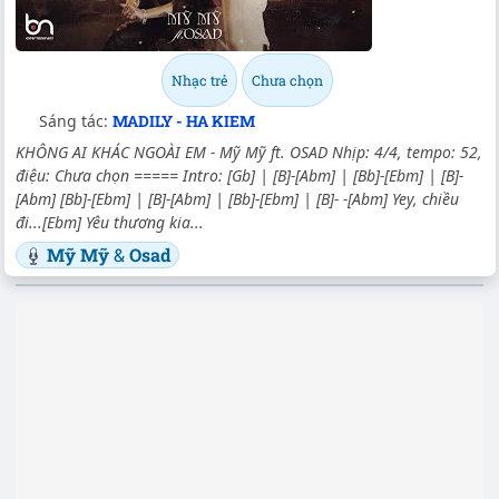
Nhạc trẻ
Chưa chọn
Sáng tác:
MADILY - HA KIEM
KHÔNG AI KHÁC NGOÀI EM - Mỹ Mỹ ft. OSAD Nhịp: 4/4, tempo: 52,
điệu: Chưa chọn ===== Intro: [Gb] | [B]-[Abm] | [Bb]-[Ebm] | [B]-
[Abm] [Bb]-[Ebm] | [B]-[Abm] | [Bb]-[Ebm] | [B]- -[Abm] Yey, chiều
đi...[Ebm] Yêu thương kia...
Mỹ Mỹ
&
Osad