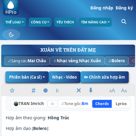
Đăng nhập
|
Đăng ký
THỂ LOẠI
CÔNG CỤ
YÊU THÍCH
TÌM NÂNG CAO
XUÂN VỀ TRÊN ĐẤT MẸ
Sáng tác:
Mai Châu
Nhạc vàng
,
Nhạc Xuân
Bolero
Phiên bản (Ca sĩ)
Nhạc - Video
✏️ Chỉnh sửa hợp âm
TRAN Imrich
Tone gốc:
Bm
Chords
Lyrics
N
Hợp âm theo giọng:
Hồng Trúc
Hợp âm dạo (
Bolero
):