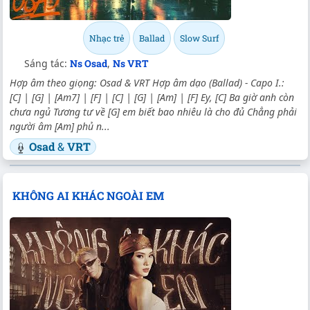
Nhạc trẻ
Ballad
Slow Surf
Sáng tác:
Ns Osad
,
Ns VRT
Hợp âm theo giọng: Osad & VRT Hợp âm dạo (Ballad) - Capo I.:
[C] | [G] | [Am7] | [F] | [C] | [G] | [Am] | [F] Ey, [C] Ba giờ anh còn
chưa ngủ Tương tư về [G] em biết bao nhiêu là cho đủ Chẳng phải
người âm [Am] phủ n...
Osad
&
VRT
KHÔNG AI KHÁC NGOÀI EM