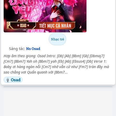
Nhạc trẻ
Sáng tác:
Ns Osad
Hợp âm theo giọng: Osad Intro: [Db] [Ab] [Bbm] [Gb] [Dbmaj7]
[Cm7] [Bbm7] Yah oh [Bbm7] yah [Eb] [Ab] [Ebsus4] [Db] Verse 1:
Baby ơi hàng ngàn nỗi [Cm7] nhớ vẫn cứ như [Fm7] tràn đầy mà
sao chẳng vơi Quẩn quanh với [Bbm7...
Osad