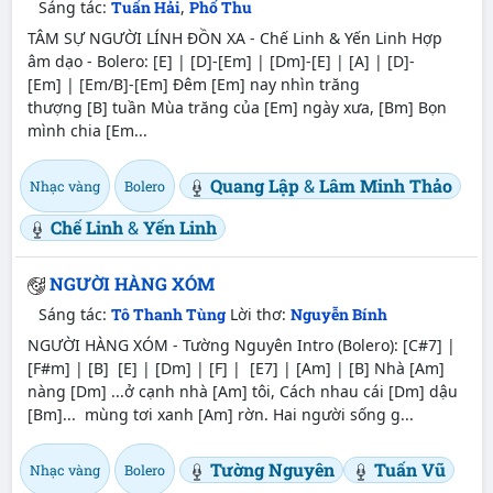
Sáng tác:
Tuấn Hải
,
Phố Thu
TÂM SỰ NGƯỜI LÍNH ĐỒN XA - Chế Linh & Yến Linh Hợp
âm dạo - Bolero: [E] | [D]-[Em] | [Dm]-[E] | [A] | [D]-
[Em] | [Em/B]-[Em] Đêm [Em] nay nhìn trăng
thượng [B] tuần Mùa trăng của [Em] ngày xưa, [Bm] Bọn
mình chia [Em...
Quang Lập
&
Lâm Minh Thảo
Nhạc vàng
Bolero
Chế Linh
&
Yến Linh
NGƯỜI HÀNG XÓM
Sáng tác:
Tô Thanh Tùng
Lời thơ:
Nguyễn Bính
NGƯỜI HÀNG XÓM - Tường Nguyên Intro (Bolero): [C#7] |
[F#m] | [B] [E] | [Dm] | [F] | [E7] | [Am] | [B] Nhà [Am]
nàng [Dm] ...ở cạnh nhà [Am] tôi, Cách nhau cái [Dm] dậu
[Bm]... mùng tơi xanh [Am] rờn. Hai người sống g...
Tường Nguyên
Tuấn Vũ
Nhạc vàng
Bolero