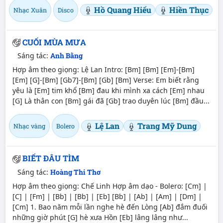
Hồ Quang Hiếu
Hiền Thục
Nhạc Xuân
Disco
CUỐI MÙA MƯA
Sáng tác:
Anh Bằng
Hợp âm theo giọng: Lệ Lan Intro: [Bm] [Bm] [Em]-[Bm]
[Em] [G]-[Bm] [Gb7]-[Bm] [Gb] [Bm] Verse: Em biết rằng
yêu là [Em] tim khổ [Bm] đau khi mình xa cách [Em] nhau
[G] Là thân con [Bm] gái đã [Gb] trao duyên lúc [Bm] đầu...
Lệ Lan
Trang Mỹ Dung
Nhạc vàng
Bolero
BIẾT ĐÂU TÌM
Sáng tác:
Hoàng Thi Thơ
Hợp âm theo giọng: Chế Linh Hợp âm dạo - Bolero: [Cm] |
[C] | [Fm] | [Bb] | [Bb] | [Eb] [Bb] | [Ab] | [Am] | [Dm] |
[Cm] 1. Bao năm mỗi lần nghe hè đến Lòng [Ab] đắm đuối
những giờ phút [G] hè xưa Hồn [Eb] lâng lâng như...