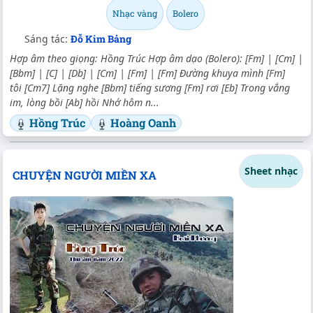
Nhạc vàng
Bolero
Sáng tác:
Đỗ Kim Bảng
Hợp âm theo giọng: Hồng Trúc Hợp âm dạo (Bolero): [Fm] | [Cm] |
[Bbm] | [C] | [Db] | [Cm] | [Fm] | [Fm] Đường khuya mình [Fm]
tôi [Cm7] Lặng nghe [Bbm] tiếng sương [Fm] rơi [Eb] Trong vắng
im, lòng bồi [Ab] hồi Nhớ hôm n...
Hồng Trúc
Hoàng Oanh
Sheet nhạc
CHUYỆN NGƯỜI MIỀN XA