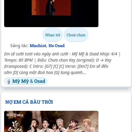
Nhạc trẻ
Chưa chọn
Sáng tác:
Machiot
,
Ns Osad
Em sẽ cười tươi vào ngày anh cưới - Mỹ Mỹ & Osad Nhịp: 4/4 |
Tempo: 80 BPM | Điệu: Chưa chọn Key (original): D → Key
(transposed): C Intro: [G7] [C] [C] Verse: [Dm7] Em sẽ đến
sớm [D] cùng một đoá hoa [G] Xung quanh...
Mỹ Mỹ
&
Osad
NỢ EM CẢ BẦU TRỜI