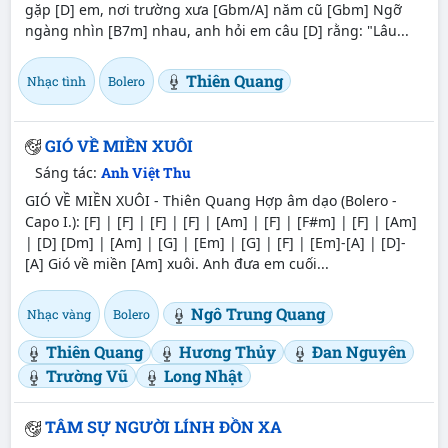
gặp [D] em, nơi trường xưa [Gbm/A] năm cũ [Gbm] Ngỡ
ngàng nhìn [B7m] nhau, anh hỏi em câu [D] rằng: "Lâu...
Thiên Quang
Nhạc tình
Bolero
GIÓ VỀ MIỀN XUÔI
Sáng tác:
Anh Việt Thu
GIÓ VỀ MIỀN XUÔI - Thiên Quang Hợp âm dạo (Bolero -
Capo I.): [F] | [F] | [F] | [F] | [Am] | [F] | [F#m] | [F] | [Am]
| [D] [Dm] | [Am] | [G] | [Em] | [G] | [F] | [Em]-[A] | [D]-
[A] Gió về miền [Am] xuôi. Anh đưa em cuối...
Ngô Trung Quang
Nhạc vàng
Bolero
Thiên Quang
Hương Thủy
Đan Nguyên
Trường Vũ
Long Nhật
TÂM SỰ NGƯỜI LÍNH ĐỒN XA