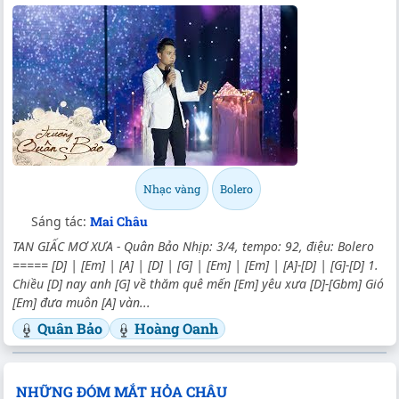
Nhạc vàng
Bolero
Sáng tác:
Mai Châu
TAN GIẤC MƠ XƯA - Quân Bảo Nhịp: 3/4, tempo: 92, điệu: Bolero
===== [D] | [Em] | [A] | [D] | [G] | [Em] | [Em] | [A]-[D] | [G]-[D] 1.
Chiều [D] nay anh [G] về thăm quê mến [Em] yêu xưa [D]-[Gbm] Gió
[Em] đưa muôn [A] vàn...
Quân Bảo
Hoàng Oanh
NHỮNG ĐÓM MẮT HỎA CHÂU