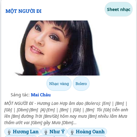
Sheet nhạc
MỘT NGƯỜI ĐI
Nhạc vàng
Bolero
Sáng tác:
Mai Châu
MỘT NGƯỜI ĐI - Hương Lan Hợp âm dạo (Bolero): [Em] | [Bm] |
[Gb] | [Dbm]-[Bm] [A]-[Em] | [Bm] | [Gb] | [Bm] Tôi [Gb] tiễn anh
lên [Bm] đường Trời [Bm/Gb] hôm nay mưa [Bm] nhiều lắm Mưa
thấm ướt vai [Gbm] gầy Mưa [Dbm]...
Hương Lan
Như Ý
Hoàng Oanh