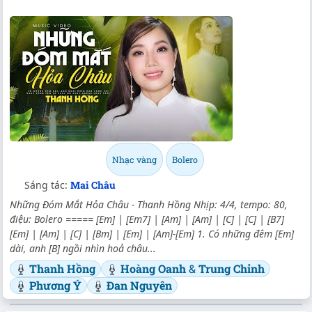
Nhạc vàng
Bolero
Sáng tác:
Mai Châu
Những Đóm Mắt Hỏa Châu - Thanh Hồng Nhịp: 4/4, tempo: 80,
điệu: Bolero ===== [Em] | [Em7] | [Am] | [Am] | [C] | [C] | [B7]
[Em] | [Am] | [C] | [Bm] | [Em] | [Am]-[Em] 1. Có những đêm [Em]
dài, anh [B] ngồi nhìn hoả châu...
Thanh Hồng
Hoàng Oanh
&
Trung Chỉnh
Phương Ý
Đan Nguyên