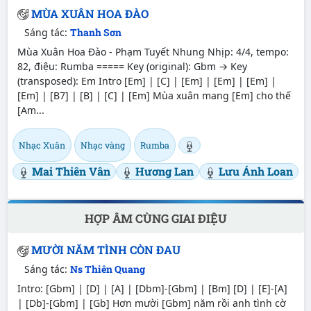
MÙA XUÂN HOA ĐÀO
Sáng tác:
Thanh Sơn
Mùa Xuân Hoa Đào - Phạm Tuyết Nhung Nhịp: 4/4, tempo:
82, điệu: Rumba ===== Key (original): Gbm → Key
(transposed): Em Intro [Em] | [C] | [Em] | [Em] | [Em] |
[Em] | [B7] | [B] | [C] | [Em] Mùa xuân mang [Em] cho thế
[Am...
Nhạc Xuân
Nhạc vàng
Rumba
Mai Thiên Vân
Hương Lan
Lưu Ánh Loan
HỢP ÂM CÙNG GIAI ĐIỆU
MƯỜI NĂM TÌNH CÒN ĐAU
Sáng tác:
Ns Thiên Quang
Intro: [Gbm] | [D] | [A] | [Dbm]-[Gbm] | [Bm] [D] | [E]-[A]
| [Db]-[Gbm] | [Gb] Hơn mười [Gbm] năm rồi anh tình cờ