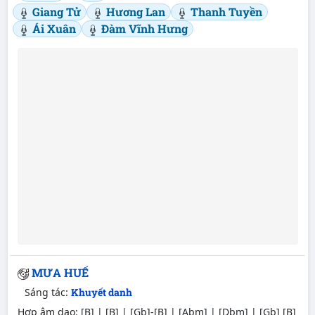
Giang Tử
Hương Lan
Thanh Tuyền
Ái Xuân
Đàm Vĩnh Hưng
MƯA HUẾ
Sáng tác:
Khuyết danh
Hợp âm dạo: [B] | [B] | [Gb]-[B] | [Abm] | [Dbm] | [Gb] [B]