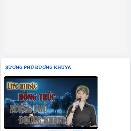
SƯƠNG PHỦ ĐƯỜNG KHUYA