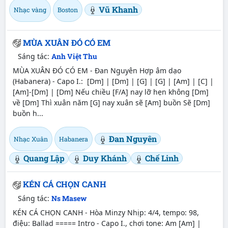
Vũ Khanh
Nhạc vàng
Boston
MÙA XUÂN ĐÓ CÓ EM
Sáng tác:
Anh Việt Thu
MÙA XUÂN ĐÓ CÓ EM - Đan Nguyên Hợp âm dạo
(Habanera) - Capo I.: [Dm] | [Dm] | [G] | [G] | [Am] | [C] |
[Am]-[Dm] | [Dm] Nếu chiều [F/A] nay lỡ hẹn không [Dm]
về [Dm] Thì xuân năm [G] nay xuân sẽ [Am] buồn Sẽ [Dm]
buồn h...
Đan Nguyên
Nhạc Xuân
Habanera
Quang Lập
Duy Khánh
Chế Linh
KÉN CÁ CHỌN CANH
Sáng tác:
Ns Masew
KÉN CÁ CHỌN CANH - Hòa Minzy Nhịp: 4/4, tempo: 98,
điệu: Ballad ===== Intro - Capo I., chơi tone: Am [Am] |