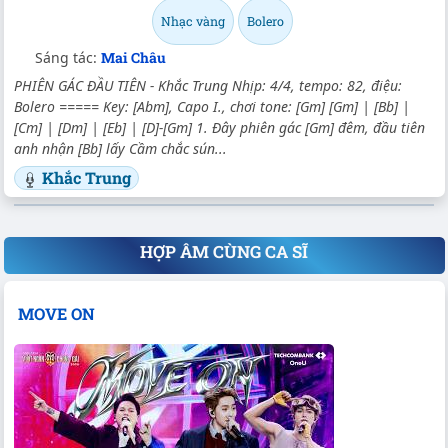
Nhạc vàng
Bolero
Sáng tác:
Mai Châu
PHIÊN GÁC ĐẦU TIÊN - Khắc Trung Nhịp: 4/4, tempo: 82, điệu:
Bolero ===== Key: [Abm], Capo I., chơi tone: [Gm] [Gm] | [Bb] |
[Cm] | [Dm] | [Eb] | [D]-[Gm] 1. Đây phiên gác [Gm] đêm, đầu tiên
anh nhận [Bb] lấy Cầm chắc sún...
Khắc Trung
HỢP ÂM CÙNG CA SĨ
MOVE ON