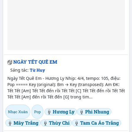
NGÀY TẾT QUÊ EM
Sáng tác:
Từ Huy
Ngày Tết Quê Em - Hương Ly Nhịp: 4/4, tempo: 105, điệu:
Pop ===== Key (original): Bm → Key (transposed): Am ĐK:
Tết Tết [Am] Tết Tết đến rồi Tết Tết [C] Tết Tết đến rồi Tết Tết
Tết Tết [Am] đến rồi Tết đến [G] trong tim...
Hương Ly
Phi Nhung
Nhạc Xuân
Pop
Mây Trắng
Thùy Chi
Tam Ca Áo Trắng