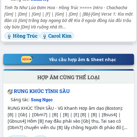
Tình Ta Như Lúa Đơm Hoa - Hồng Trúc ===== Intro - Chachacha
[Gm] | [Dm] | [Gm] | [F] | [Gm] | [Dm] | [Bb]-[Gm] Verse 1: Kìa một
đàn cò [Gm] trắng bay ngang bờ đê Kìa ở ngoài đồng lúa đôi trâu
cày bừa [Dm] Và ruộng nhà th...
Hồng Trúc
Carol Kim
Yêu cầu hợp âm & Sheet nhạc
HỢP ÂM CÙNG THỂ LOẠI
RUNG KHÚC TÌNH SẦU
Sáng tác:
Song Ngọc
RUNG KHÚC TÌNH SẦU - Vũ Khanh Hợp âm dạo (Boston):
[B] | [Gb] | [Dbm7] | [B] | [B] | [E] [B] | [B] | [Bsus4] |
[Gbsus4] Hôm [B] nay đâu phải vào [Gb] thu, Tại sao có
[Dbm7] chuyến viễn du [B] lấy chồng Người đi pháo đỏ [...