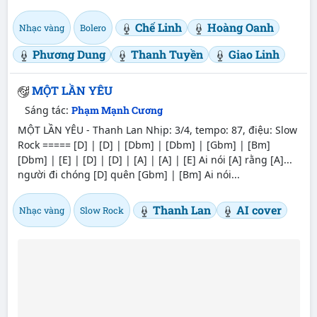
Chế Linh
Hoàng Oanh
Nhạc vàng
Bolero
Phương Dung
Thanh Tuyền
Giao Linh
MỘT LẦN YÊU
Sáng tác:
Phạm Mạnh Cương
MỘT LẦN YÊU - Thanh Lan Nhịp: 3/4, tempo: 87, điệu: Slow
Rock ===== [D] | [D] | [Dbm] | [Dbm] | [Gbm] | [Bm]
[Dbm] | [E] | [D] | [D] | [A] | [A] | [E] Ai nói [A] rằng [A]...
người đi chóng [D] quên [Gbm] | [Bm] Ai nói...
Thanh Lan
AI cover
Nhạc vàng
Slow Rock