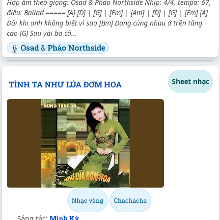
Hợp âm theo giọng: Osad & Pháo Northside Nhịp: 4/4, tempo: 67,
điệu: Ballad ===== [A]-[D] | [G] | [Em] | [Am] | [D] | [G] | [Em] [A]
Đôi khi anh không biết vì sao [Bm] Đang cùng nhau ở trên tầng
cao [G] Sau vài ba câ...
Osad
&
Pháo Northside
Sheet nhạc
TÌNH TA NHƯ LÚA ĐƠM HOA
Nhạc vàng
Chachacha
Sáng tác:
Minh Kỳ