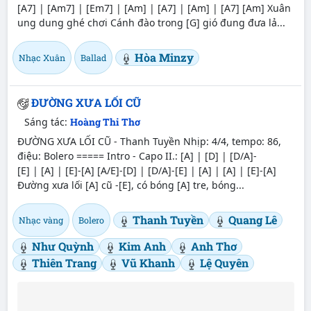
[A7] | [Am7] | [Em7] | [Am] | [A7] | [Am] | [A7] [Am] Xuân
ung dung ghé chơi Cánh đào trong [G] gió đung đưa lả...
Hòa Minzy
Nhạc Xuân
Ballad
ĐƯỜNG XƯA LỐI CŨ
Sáng tác:
Hoàng Thi Thơ
ĐƯỜNG XƯA LỐI CŨ - Thanh Tuyền Nhịp: 4/4, tempo: 86,
điệu: Bolero ===== Intro - Capo II.: [A] | [D] | [D/A]-
[E] | [A] | [E]-[A] [A/E]-[D] | [D/A]-[E] | [A] | [A] | [E]-[A]
Đường xưa lối [A] cũ -[E], có bóng [A] tre, bóng...
Thanh Tuyền
Quang Lê
Nhạc vàng
Bolero
Như Quỳnh
Kim Anh
Anh Thơ
Thiên Trang
Vũ Khanh
Lệ Quyên