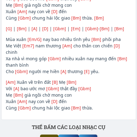
Mẹ
[Bm]
già ngồi chờ mong con
Xuân
[Am]
nay con về
[D]
đến
Cùng
[Gbm]
chung hái lộc giao
[Bm]
thừa.
[Bm]
[G]
|
[Bm]
|
[A]
|
[D]
|
[Gbm]
|
[Em]
|
[Gbm]
-
[Bm]
|
[Bm]
Mùa xuân
[Em/G]
nay bao nhiêu tình yêu
[Bm]
phôi pha
Mẹ Việt
[Em7]
nam thương
[Am]
cho thân con chiến
[D]
chinh
Xa nhà vì mong góp
[Gbm]
nhiều xuân nay mang đến
[Bm]
thanh bình
Cho
[Gbm]
người mẹ hiền
[A]
thương
[E]
yêu.
[Am]
Xuân về trên đất
[B]
Mẹ
[Bm]
Với
[A]
bao ước mơ
[Gbm]
thật đầy
[Gbm]
Mẹ
[Bm]
già ngồi chờ mong con
Xuân
[Am]
nay con về
[D]
đến
Cùng
[Gbm]
chung hái lộc giao
[Bm]
thừa.
Phần nội dung
THẾ BẤM CÁC LOẠI NHẠC CỤ