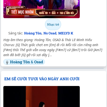
Nhạc trẻ
Sáng tác:
Hoàng Tôn
,
Ns Osad
,
MELYD K
Hợp âm theo giọng: Hoàng Tôn, OSAD & Thái Lê Minh Hiếu
Chorus: [G] Thức giấc chợt em [Em] đi rồi Mỗi tối còn riêng anh
[F#m] thôi Thế giới vẫn xoay ngày [F#m7] cứ [Bm7] trôi Giờ [Am7]
anh đã biết [G] gỡ rối sợi dây [...
Hoàng Tôn
&
Osad
EM SẼ CƯỜI TƯƠI VÀO NGÀY ANH CƯỚI