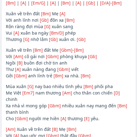
[Bm]
|
[A]
|
[Em/G]
|
[A]
|
[Bm]
|
[A]
|
[Gb]
|
[D/A]
-
[Bm]
Xuân về trên đất
[Bm]
Mẹ
[A]
Với anh lính nơi
[Gb]
đồn xa
[Bm]
Rộn ràng đợi mùa
[G]
xuân sang
Vui
[A]
xuân ba ngày
[Bm/D]
phép
Thương
[G]
nhớ lắm
[Gb]
xuân ơi.
[Gb]
Xuân về trên
[Bm]
đất Mẹ
[Gbm]
-
[Bm]
Với
[Am]
cô gái nơi
[Gbm]
phòng khuya
[Gb]
Ngồi
[B]
buồn đợi chờ tin anh
Thư
[A]
xuân nàng đang
[Gbm]
viết
Gởi
[Gbm]
anh lính trẻ
[Bm]
xa nhà.
[Bm]
Mùa xuân
[G]
nay bao nhiêu tình yêu
[Bm]
phôi pha
Mẹ Việt
[Em7]
nam thương
[Am]
cho thân con chiến
[D]
chinh
Xa nhà vì mong góp
[Gbm]
nhiều xuân nay mang đến
[Bm]
thanh bình
Cho
[Gbm]
người mẹ hiền
[A]
thương
[E]
yêu.
[Am]
Xuân về trên đất
[B]
Mẹ
[Bm]
Với
[A]
bao ước mơ
[Gbm]
thật đầy
[Gbm]