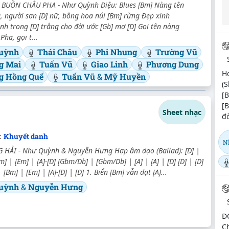
BUỒN CHÂU PHA - Như Quỳnh Điệu: Blues [Bm] Nàng tên
, người sơn [D] nữ, bông hoa núi [Bm] rừng Đẹp xinh
tình trong [D] trắng cho đời ước [Gb] mơ [D] Gọi tên nàng
Pha, gọi t...
uỳnh
Thái Châu
Phi Nhung
Trường Vũ
g Mai
Tuấn Vũ
Giao Linh
Phương Dung
H
g Hồng Quế
Tuấn Vũ
&
Mỹ Huyền
(S
[
[B
Sheet nhạc
đờ
:
Khuyết danh
N
HẢI - Như Quỳnh & Nguyễn Hưng Hợp âm dạo (Ballad): [D] |
m] | [Em] | [A]-[D] [Gbm/Db] | [Gbm/Db] | [A] | [A] | [D] [D] | [D]
| [Bm] | [Em] | [A]-[D] | [D] 1. Biển [Bm] vẫn dạt [A]...
uỳnh
&
Nguyễn Hưng
Đ
C