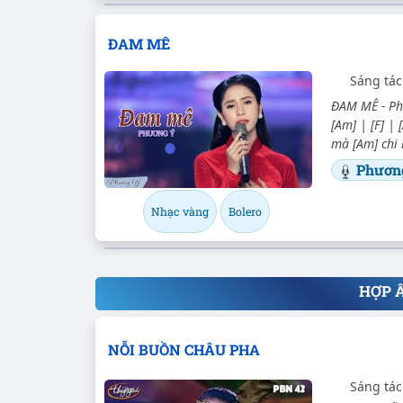
ĐAM MÊ
Sáng tác
ĐAM MÊ - Phư
[Am] | [F] | 
mà [Am] chi 
Phươn
Nhạc vàng
Bolero
HỢP 
NỖI BUỒN CHÂU PHA
Sáng tác