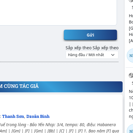
H
Bo
[G
Hỏ
Gửi
[A
Sắp xếp theo
Sắp xếp theo
N
M CÙNG TÁC GIẢ
Nỗ
10
| 
ch
n
:
Thanh Sơn
,
Dzoãn Bình
ế trong lòng - Bảo Yến Nhịp: 3/4, tempo: 80, điệu: Habanera
Am] | [Gm] | [F] | [Gm] | [Bb] | [C] | [F] | [F] 1. Bao năm [F] qua
N