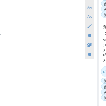
.
N
(H
[C
T
[C
N