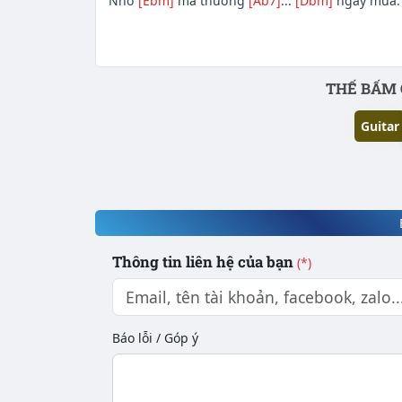
Nhớ
[Ebm]
mà thương
[Ab7]
...
[Dbm]
ngày mưa.
Phần nội dung
THẾ BẤM 
Guitar
Thông tin liên hệ của bạn
(*)
Báo lỗi / Góp ý