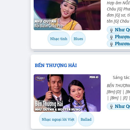
Hợp âm NỖI 
Châu [G] Pha
đơn [G] sơ, 
tên [G] Châu 
Như Q
Phượn
Nhạc tình
Blues
Phươn
BẾN THƯỢNG HẢI
Sáng tác
BẾN THƯỢNG 
[Bm]-[D] | [B
| [Bm] | [E] 
Như Q
Nhạc ngoại lời Việt
Ballad