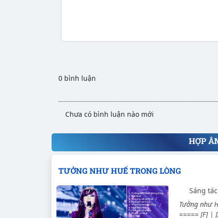
0 bình luận
Chưa có bình luận nào mới
HỢP Â
TƯỞNG NHƯ HUẾ TRONG LÒNG
Sáng tác
Tưởng như Hu
===== [F] | [