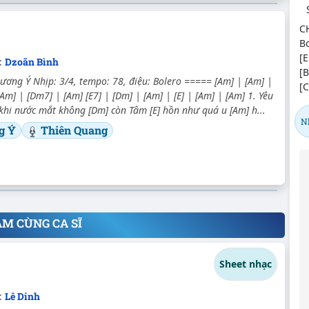
C
Bo
[E
:
Dzoãn Bình
[
ơng Ý Nhịp: 3/4, tempo: 78, điệu: Bolero ===== [Am] | [Am] |
[C
[Am] | [Dm7] | [Am] [E7] | [Dm] | [Am] | [E] | [Am] | [Am] 1. Yêu
khi nước mắt không [Dm] còn Tâm [E] hồn như quá u [Am] h...
N
g Ý
Thiên Quang
ÂM CÙNG CA SĨ
Sheet nhạc
:
Lê Dinh