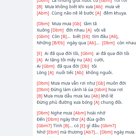
[Dbm]
Là những giọt nước cứ
[Gbm]
rơi rơi
[B]
Mưa không biết khi xưa
[Ab]
mưa về
[Abm]
Cùng não nề lê bước
[A]
đêm khuya.
[Dbm]
Mưa mưa
[Gb]
tầm tã
Xuống
[Dbm]
đời nhau
[A]
vội vã
[Gbm]
Còn
[B]
... biết
[E6]
tìm đâu
[A6]
,
Những
[B/Eb]
ngày qua
[Ab]
...
[Dbm]
còn nhau
[E]
Ai đã qua đời tôi,
[Gbm]
ai đã qua đời tôi
[A]
Ai tặng tôi mấy nụ
[Ab]
cười,
Ai
[Gbm]
đã qua đời
[Db]
tôi
Lòng
[A]
nuối tiếc
[Ab]
không nguôi.
[Dbm]
Mưa mưa vẫn rơi như
[Gb]
muôn đời
[Dbm]
Đừng làm cành lá úa
[Gbm]
hoa rơi
[B]
Mưa mưa dẫu mưa lau
[Ab]
khô lệ
Đừng phủ đường xưa bóng
[A]
chung đôi.
[Dbm]
Nghe mưa
[Abm]
hoài nhớ
Đến
[Dbm]
ngày thơ
[A]
đùa giỡn
[Gbm7]
Tình
[B]
... có
[E]
gì đâu
[Gbm7]
Nhớ
[Ebm]
mà thương
[Ab7]
...
[Dbm]
ngày mưa.