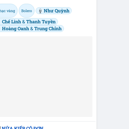
Như Quỳnh
hạc vàng
Bolero
Chế Linh
&
Thanh Tuyền
Hoàng Oanh
&
Trung Chỉnh
NỬA KIẾP CÔ ĐƠN