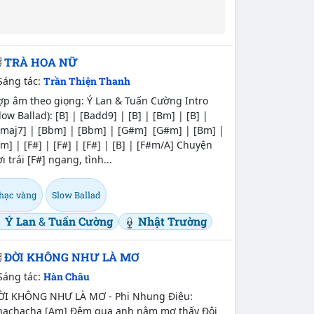
TRÀ HOA NỮ
Sáng tác:
Trần Thiện Thanh
ợp âm theo giọng: Ý Lan & Tuấn Cường Intro
low Ballad): [B] | [Badd9] | [B] | [Bm] | [B] |
Bmaj7] | [Bbm] | [Bbm] | [G#m] [G#m] | [Bm] |
m] | [F#] | [F#] | [F#] | [B] | [F#m/A] Chuyện
i trái [F#] ngang, tình...
hạc vàng
Slow Ballad
Ý Lan
&
Tuấn Cường
Nhật Trường
ĐỜI KHÔNG NHƯ LÀ MƠ
Sáng tác:
Hàn Châu
ỜI KHÔNG NHƯ LÀ MƠ - Phi Nhung Điệu:
hachacha [Am] Đêm qua anh nằm mơ thấy Đôi