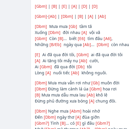
[Gbm]
|
[B]
|
[E]
|
[A]
|
[D]
|
[D]
[Gbm]
-
[Ab]
|
[Dbm]
|
[B]
|
[A]
|
[Ab]
[Dbm]
Mưa mưa
[Gb]
tầm tã
Xuống
[Dbm]
đời nhau
[A]
vội vã
[Gbm]
Còn
[B]
... biết
[E6]
tìm đâu
[A6]
,
Những
[B/Eb]
ngày qua
[Ab]
...
[Dbm]
còn nhau
[E]
Ai đã qua đời tôi,
[Gbm]
ai đã qua đời tôi
[A]
Ai tặng tôi mấy nụ
[Ab]
cười,
Ai
[Gbm]
đã qua đời
[Db]
tôi
Lòng
[A]
nuối tiếc
[Ab]
không nguôi.
[Dbm]
Mưa mưa vẫn rơi như
[Gb]
muôn đời
[Dbm]
Đừng làm cành lá úa
[Gbm]
hoa rơi
[B]
Mưa mưa dẫu mưa lau
[Ab]
khô lệ
Đừng phủ đường xưa bóng
[A]
chung đôi.
[Dbm]
Nghe mưa
[Abm]
hoài nhớ
Đến
[Dbm]
ngày thơ
[A]
đùa giỡn
[Gbm7]
Tình
[B]
... có
[E]
gì đâu
[Gbm7]