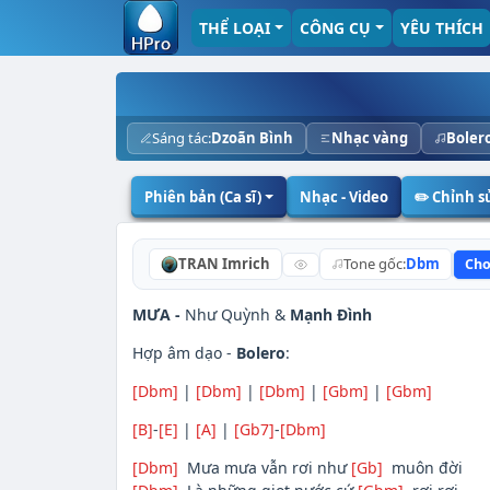
THỂ LOẠI
CÔNG CỤ
YÊU THÍCH
Sáng tác:
Dzoãn Bình
Nhạc vàng
Boler
Phiên bản (Ca sĩ)
Nhạc - Video
✏️ Chỉnh 
TRAN Imrich
Tone gốc:
Dbm
Cho
MƯA -
Như Quỳnh &
Mạnh Đình
Hợp âm dạo -
Bolero
:
[Dbm]
|
[Dbm]
|
[Dbm]
|
[Gbm]
|
[Gbm]
[B]
-
[E]
|
[A]
|
[Gb7]
-
[Dbm]
[Dbm]
Mưa mưa vẫn rơi như
[Gb]
muôn đời