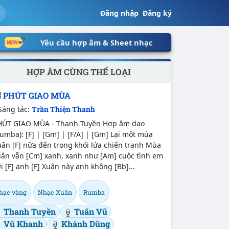
Đăng nhập
|
Đăng ký
Yêu cầu hợp âm & Sheet nhạc
HỢP ÂM CÙNG THỂ LOẠI
PHÚT GIAO MÙA
Sáng tác:
Trần Thiện Thanh
HÚT GIAO MÙA - Thanh Tuyền Hợp âm dạo
umba): [F] | [Gm] | [F/A] | [Gm] Lại một mùa
ân [F] nữa đến trong khói lửa chiến tranh Mùa
uân vẫn [Cm] xanh, xanh như [Am] cuộc tình em
i [F] anh [F] Xuân này anh không [Bb]...
hạc vàng
Nhạc Xuân
Rumba
Thanh Tuyền
Tuấn Vũ
Vũ Khanh
Khánh Dũng