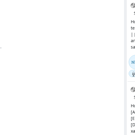
H
te
| 
a
.
sa
N
H
[A
[
[D
xa