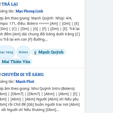
TRẢ LẠI
Sáng tác:
Mạc Phong Linh
ợp âm theo giọng: Mạnh Quỳnh Nhịp: 4/4,
mpo: 171, điệu: Bolero ===== [Am] | [Dm] | [E]
[Dm] | [C] | [Dm] | [G] | [F] | [Dm] | [E] Trả lại
nh đêm [Am] dài chung đôi bóng dưới trăng [C]
o Trả lại em con [F] đường...
Mạnh Quỳnh
hạc vàng
Bolero
Mai Thiên Vân
CHUYẾN ĐI VỀ SÁNG
Sáng tác:
Mạnh Phát
ợp âm theo giọng: Như Quỳnh Intro (Bolero):
bm] | [Dbm7] | [Dbm7] | [Abm] | [Abm] | [E] |
Ebm] | [Abm] | [Abm] Người [Abm] ơi! Nếu yêu
bm] rồi Chớ để [Gb] buồn người trai nơi [Abm]
 xôi Người ơi! Nếu thương [Dbm]...