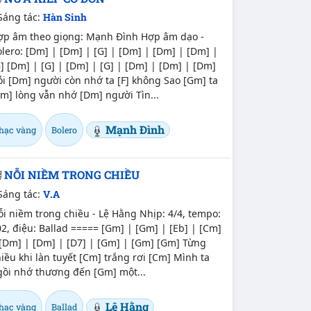
Sáng tác:
Hàn Sinh
ợp âm theo giọng: Mạnh Đình Hợp âm dạo -
lero: [Dm] | [Dm] | [G] | [Dm] | [Dm] | [Dm] |
] [Dm] | [G] | [Dm] | [G] | [Dm] | [Dm] | [Dm]
i [Dm] người còn nhớ ta [F] không Sao [Gm] ta
m] lòng vẫn nhớ [Dm] người Tìn...
Mạnh Đình
hạc vàng
Bolero
NỖI NIỀM TRONG CHIỀU
Sáng tác:
V.A
i niềm trong chiều - Lệ Hằng Nhịp: 4/4, tempo:
2, điệu: Ballad ===== [Gm] | [Gm] | [Eb] | [Cm]
[Dm] | [Dm] | [D7] | [Gm] | [Gm] [Gm] Từng
iều khi làn tuyết [Cm] trắng rơi [Cm] Mình ta
gồi nhớ thương đến [Gm] một...
Lệ Hằng
hạc vàng
Ballad