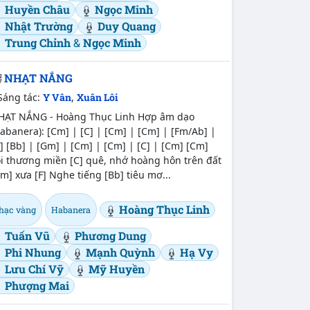
Huyền Châu
Ngọc Minh
Nhật Trường
Duy Quang
Trung Chỉnh
&
Ngọc Minh
NHẠT NẮNG
Sáng tác:
Y Vân
,
Xuân Lôi
HẠT NẮNG - Hoàng Thục Linh Hợp âm dạo
abanera): [Cm] | [C] | [Cm] | [Cm] | [Fm/Ab] |
] [Bb] | [Gm] | [Cm] | [Cm] | [C] | [Cm] [Cm]
ôi thương miền [C] quê, nhớ hoàng hôn trên đất
m] xưa [F] Nghe tiếng [Bb] tiêu mơ...
Hoàng Thục Linh
hạc vàng
Habanera
Tuấn Vũ
Phương Dung
Phi Nhung
Mạnh Quỳnh
Hạ Vy
Lưu Chí Vỹ
Mỹ Huyền
Phượng Mai