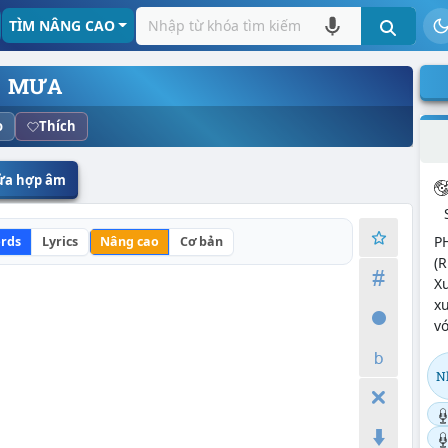
TÌM NÂNG CAO
MƯA
o
Thích
sửa hợp âm
P
rds
Lyrics
Nâng cao
Cơ bản
(R
Xu
x
vớ
N