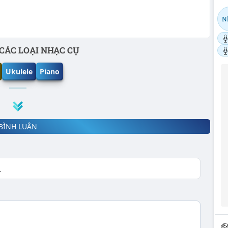
N
CÁC LOẠI NHẠC CỤ
Ukulele
Piano
BÌNH LUẬN