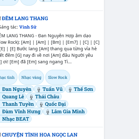
ĐÊM LANG THANG
Sáng tác:
Vinh Sử
ÊM LANG THANG - Đan Nguyên Hợp âm dạo
low Rock): [Am] | [Am] | [Bm] | [Em7] | [C] | [C]
[E] | [E] Bước lang [Am] thang qua từng vỉa hè
ết đêm [G] nay đi về nơi [Am] đâu Người yêu
] ơi! [Em] đã [Em] sang ngang Tì...
hạc tình
Nhạc vàng
Slow Rock
Đan Nguyên
Tuấn Vũ
Thế Sơn
Quang Lê
Thái Châu
Thanh Tuyền
Quốc Đại
Đàm Vĩnh Hưng
Lâm Gia Minh
Nhạc BEAT
CHUYỆN TÌNH HOA NGỌC LAN