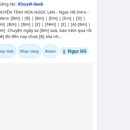
Sáng tác:
Khuyết danh
HUYỆN TÌNH HOA NGỌC LAN - Ngọc Hồ Intro -
lero: [Bm] | [B] | [Bm] | [Em] | [Em] | [D] |
m] [Bm] | [Bm] | [E] | [F#m] | [E] | [A]-[Bm] |
Bm] Chuyện ngày xa [Bm] xưa, bao năm qua rồi
#] đó đến nay chưa [B] xóa nh...
Ngọc Hồ
hạc tình
Nhạc vàng
Bolero