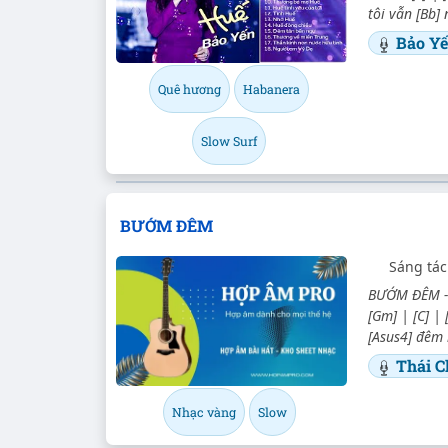
tôi vẫn [Bb]
Bảo Y
Quê hương
Habanera
Slow Surf
BƯỚM ĐÊM
Sáng tác
BƯỚM ĐÊM - 
[Gm] | [C] | 
[Asus4] đêm 
Thái C
Nhạc vàng
Slow