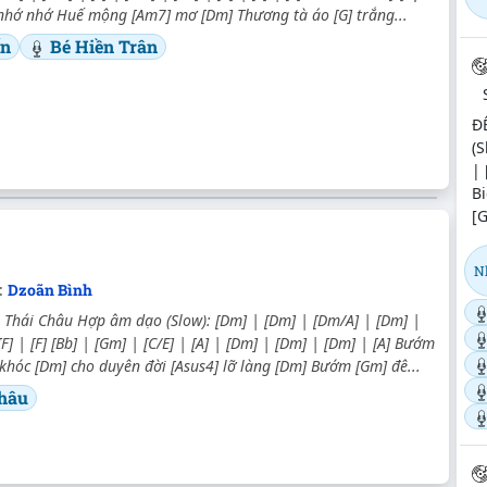
 nhớ nhớ Huế mộng [Am7] mơ [Dm] Thương tà áo [G] trắng...
ến
Bé Hiền Trân
Đ
(S
| 
Bi
[G
N
:
Dzoãn Bình
Thái Châu Hợp âm dạo (Slow): [Dm] | [Dm] | [Dm/A] | [Dm] |
[F] | [F] [Bb] | [Gm] | [C/E] | [A] | [Dm] | [Dm] | [Dm] | [A] Bướm
khóc [Dm] cho duyên đời [Asus4] lỡ làng [Dm] Bướm [Gm] đê...
hâu