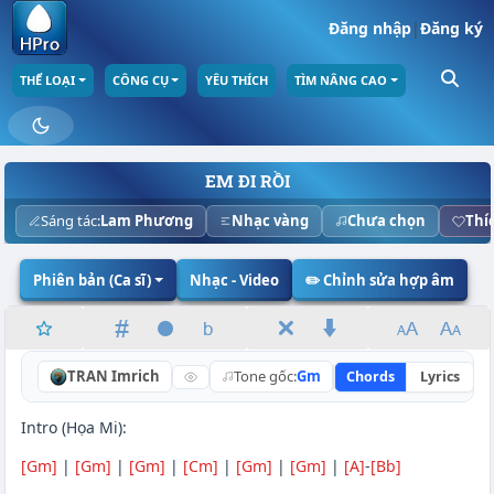
Đăng nhập
|
Đăng ký
THỂ LOẠI
CÔNG CỤ
YÊU THÍCH
TÌM NÂNG CAO
EM ĐI RỒI
Sáng tác:
Lam Phương
Nhạc vàng
Chưa chọn
Thí
Phiên bản (Ca sĩ)
Nhạc - Video
✏️ Chỉnh sửa hợp âm
TRAN Imrich
Tone gốc:
Gm
Chords
Lyrics
N
Intro (Họa Mi):
[Gm]
|
[Gm]
|
[Gm]
|
[Cm]
|
[Gm]
|
[Gm]
|
[A]
-
[Bb]