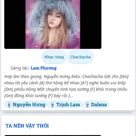
Nhạc vàng
Chachacha
Sáng tác:
Lam Phương
Hợp âm theo giọng: Nguyễn Hưng Điệu: Chachacha Gởi cho [Dm]
nhau lời yêu cánh [A] thơ hồng Kể nhau [A7] nghe buồn vui kiếp
[Dm] phiêu bồng Một chuyện tình tựa sương [F] khói trong chiều
[Gm] đông Khói sương [F] bay rồi [...
Nguyễn Hưng
Trịnh Lam
Dalena
TA NÊN VẬY THÔI