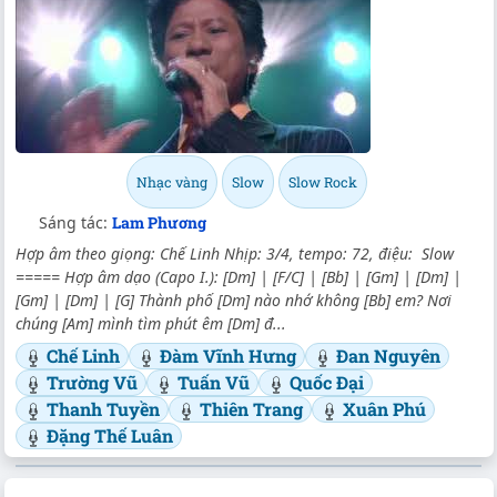
Nhạc vàng
Slow
Slow Rock
Sáng tác:
Lam Phương
Hợp âm theo giọng: Chế Linh Nhịp: 3/4, tempo: 72, điệu: Slow
===== Hợp âm dạo (Capo I.): [Dm] | [F/C] | [Bb] | [Gm] | [Dm] |
[Gm] | [Dm] | [G] Thành phố [Dm] nào nhớ không [Bb] em? Nơi
chúng [Am] mình tìm phút êm [Dm] đ...
Chế Linh
Đàm Vĩnh Hưng
Đan Nguyên
Trường Vũ
Tuấn Vũ
Quốc Đại
Thanh Tuyền
Thiên Trang
Xuân Phú
Đặng Thế Luân