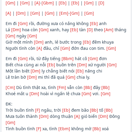
[Gm]
|
[Gm]
|
[A]
-
[Gbm]
|
[Eb]
|
[Eb]
|
[Gm]
|
[D]
[A]
|
[Dm]
|
[Gm]
|
[Gm]
|
[Em]
-
[Gm]
|
[Gm]
Em đi
[Gm]
rồi, đường xưa có nắng không
[Eb]
anh
Lá
[Dm]
hoa còn
[Gm]
xanh, hay
[Eb]
tàn
[D]
theo
[Am]
tháng
[Gm]
ngày
[Gm]
Giờ một mình
[Dm]
anh, lẻ bước trong
[Eb]
đêm khuya
Người tình còn
[A]
đâu, chỉ
[Gm]
đớn đau con tim.
[Gm]
Em đi
[Gm]
rồi, từ đây tiếng
[Bbm]
hát cô
[Gm]
đơn
Biết chia cùng ai nỗi
[Eb]
buồn trên
[Dm]
xứ người
[Gm]
Một lần biệt
[Dm]
ly chẳng biết nói
[Eb]
năng chi
Lệ tràn bờ
[Dm]
mi thì đã quá
[Gm]
chia ly.
[Cm]
Dù tình thật xa, tình
[Fm]
vẫn còn
[Bb]
đây
[Bb]
Khoé mắt u
[Dm]
hoài vì ngấn lệ chưa
[Gm]
vơi.
[Gm]
ĐK:
Trời buồn tình
[F]
ngâu, trời
[Eb]
đem bão
[Bb]
tố
[Bb]
Mưa tuôn thành
[Dm]
dòng thuận
[A]
gió biển
[Dm]
Đông
[Gm]
Tình buồn tình
[F]
xa, tình
[Ebm]
không mờ
[Bb]
xoá