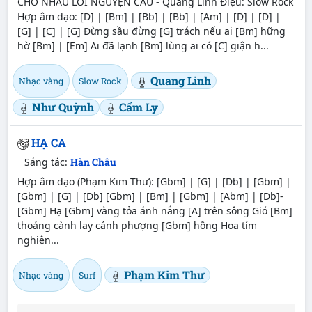
CHO NHAU LỜI NGUYỆN CẦU - Quang Linh Điệu: Slow Rock
Hợp âm dạo: [D] | [Bm] | [Bb] | [Bb] | [Am] | [D] | [D] |
[G] | [C] | [G] Đừng sầu đừng [G] trách nếu ai [Bm] hững
hờ [Bm] | [Em] Ai đã lạnh [Bm] lùng ai có [C] giận h...
Quang Linh
Nhạc vàng
Slow Rock
Như Quỳnh
Cẩm Ly
HẠ CA
Sáng tác:
Hàn Châu
Hợp âm dạo (Phạm Kim Thư): [Gbm] | [G] | [Db] | [Gbm] |
[Gbm] | [G] | [Db] [Gbm] | [Bm] | [Gbm] | [Abm] | [Db]-
[Gbm] Hạ [Gbm] vàng tỏa ánh nắng [A] trên sông Gió [Bm]
thoảng cành lay cánh phượng [Gbm] hồng Hoa tím
nghiên...
Phạm Kim Thư
Nhạc vàng
Surf