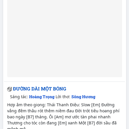
ĐƯỜNG DÀI MỘT BÓNG
Sáng tác:
Hoàng Trọng
Lời thơ:
Sông Hương
Hợp âm theo giọng: Thái Thanh Điệu: Slow [Em] Ðường
vắng đêm thâu rót thêm niềm đau Ðời trót tiêu hoang phí
bao ngày [B7] tháng. Ôi [Am] mơ ước tàn phai nhanh
Thương cho tóc còn đang [Em] xanh Một [B7] đời sầu đã
mênh mô...