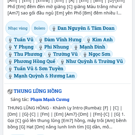
[Am] | [Em] | [Em/B] | [Em] | [A] | [Em] | [Bm] | [D]-[Em]
Phố [Em] đêm đèn mờ giăng [C] giăng Màu trắng như vì
[Am7] sao gối đầu ngủ [Em] yên Phố [Bm] đêm nhiều l...
Đan Nguyên
&
Tâm Đoan
Nhạc vàng
Bolero
Tuấn Vũ
Đàm Vĩnh Hưng
Kim Anh
Y Phụng
Phi Nhung
Mạnh Đình
Thu Phương
Trường Vũ
Ngọc Sơn
Phương Hồng Quế
Như Quỳnh
&
Trường Vũ
Tuấn Vũ
&
Sơn Tuyền
Mạnh Quỳnh
&
Hương Lan
THUNG LŨNG HỒNG
Sáng tác:
Phạm Mạnh Cương
THUNG LŨNG HỒNG - Khánh Ly Intro (Rumba): [F] | [C] |
[Dm] | [G]-[C] | [Fm] | [Em] [Am7]-[Dm] | [Fm]-[C] | [G] 1.
Gọi [C] gió lên thung lũng [Em7] hồng, mây trôi [Am] bềnh
bồng [G] Hạt [Dm] nắng lunh linh tím [G] dần, mô...