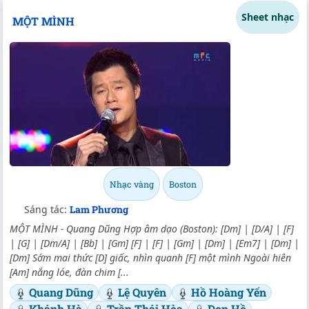
Sheet nhạc
MỘT MÌNH
Nhạc vàng
Boston
Sáng tác:
Lam Phương
MỘT MÌNH - Quang Dũng Hợp âm dạo (Boston): [Dm] | [D/A] | [F]
| [G] | [Dm/A] | [Bb] | [Gm] [F] | [F] | [Gm] | [Dm] | [Em7] | [Dm] |
[Dm] Sớm mai thức [D] giấc, nhìn quanh [F] một mình Ngoài hiên
[Am] nắng lóe, đàn chim [...
Quang Dũng
Lệ Quyên
Hồ Hoàng Yến
Khánh Hà
Trần Thái Hòa
Don Hồ