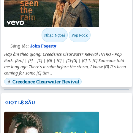
Nhạc Ngoại
Pop Rock
Sáng tác:
John Fogerty
Hợp âm theo giọng: Creedence Clearwater Revival INTRO - Pop
Rock: [Am] | [F] | [C] | [G] | [C] | [C]-[G] | [C] 1. [C] Someone told
me long ago There's a calm before the storm, I know [G] It's been
coming for some [C] tim...
Creedence Clearwater Revival
GIỌT LỆ SẦU