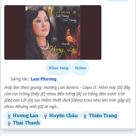
Nhạc vàng
Bolero
Sáng tác:
Lam Phương
Hợp âm theo giọng: Hương Lan Bolero - Capo II. Hôm nay [D] đây
còn vui trông thấy [E] nhau Bên tiếng [A] ca tiếng đàn vượt trời
[Db] cao Lời [D] vui thắm thiết đưa [Dbm] trao như khi mới gặp [E]
nhau Nhưng anh [D] ơi ngà...
Hương Lan
Huyền Châu
Thiên Trang
Thái Thanh