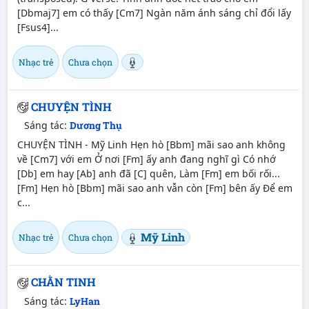
[Dbmaj7] em có thấy [Cm7] Ngàn năm ánh sáng chỉ đổi lấy
[Fsus4]...
Nhạc trẻ
Chưa chọn
CHUYỆN TÌNH
Sáng tác:
Dương Thụ
CHUYỆN TÌNH - Mỹ Linh Hẹn hò [Bbm] mãi sao anh không
về [Cm7] với em Ở nơi [Fm] ấy anh đang nghĩ gì Có nhớ
[Db] em hay [Ab] anh đã [C] quên, Làm [Fm] em bối rối...
[Fm] Hẹn hò [Bbm] mãi sao anh vẫn còn [Fm] bên ấy Để em
c...
Mỹ Linh
Nhạc trẻ
Chưa chọn
CHẰN TINH
Sáng tác:
LyHan