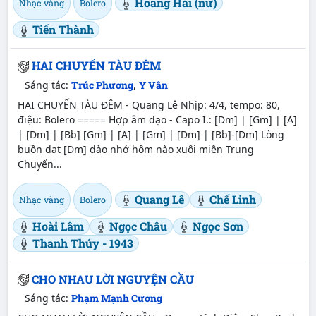
Hoàng Hải (nữ)
Nhạc vàng
Bolero
Tiến Thành
HAI CHUYẾN TÀU ĐÊM
Sáng tác:
Trúc Phương
,
Y Vân
HAI CHUYẾN TÀU ĐÊM - Quang Lê Nhịp: 4/4, tempo: 80,
điệu: Bolero ===== Hợp âm dạo - Capo I.: [Dm] | [Gm] | [A]
| [Dm] | [Bb] [Gm] | [A] | [Gm] | [Dm] | [Bb]-[Dm] Lòng
buồn dạt [Dm] dào nhớ hôm nào xuôi miền Trung
Chuyến...
Quang Lê
Chế Linh
Nhạc vàng
Bolero
Hoài Lâm
Ngọc Châu
Ngọc Sơn
Thanh Thúy - 1943
CHO NHAU LỜI NGUYỆN CẦU
Sáng tác:
Phạm Mạnh Cương