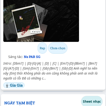
Rap
Chưa chọn
Sáng tác:
Ns PAR SG
Intro: [Dbm7] | [D]-[G]-[A] | [D] | [C] | [Em7]-[D]-[Bbm7] | [Bm7]
[G]-[A7]-[D] | [Gm]-[Em7] | [Gb]-[Bm7] | [Gb]-[D] Anh nghĩ ta nên
vậy [Em] thôi Không phải do em cũng không phải anh ai mới là
người có lỗi Đã có những c...
Gia Gia
Sheet nhạc
NGÀY TẠM BIỆT