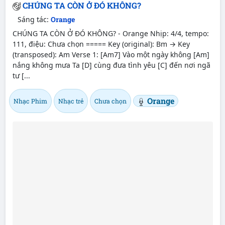
CHÚNG TA CÒN Ở ĐÓ KHÔNG?
Sáng tác:
Orange
CHÚNG TA CÒN Ở ĐÓ KHÔNG? - Orange Nhịp: 4/4, tempo:
111, điệu: Chưa chọn ===== Key (original): Bm → Key
(transposed): Am Verse 1: [Am7] Vào một ngày không [Am]
nắng không mưa Ta [D] cùng đưa tình yêu [C] đến nơi ngã
tư [...
Orange
Nhạc Phim
Nhạc trẻ
Chưa chọn