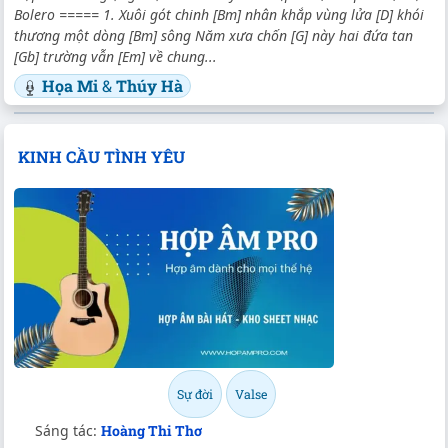
Bolero ===== 1. Xuôi gót chinh [Bm] nhân khắp vùng lửa [D] khói
thương một dòng [Bm] sông Năm xưa chốn [G] này hai đứa tan
[Gb] trường vẫn [Em] về chung...
Họa Mi
&
Thúy Hà
KINH CẦU TÌNH YÊU
Sự đời
Valse
Sáng tác:
Hoàng Thi Thơ