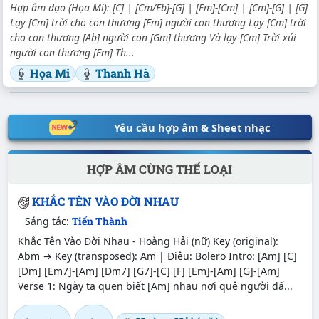
Hợp âm dạo (Họa Mi): [C] | [Cm/Eb]-[G] | [Fm]-[Cm] | [Cm]-[G] | [G]
Lạy [Cm] trời cho con thương [Fm] người con thương Lạy [Cm] trời
cho con thương [Ab] người con [Gm] thương Và lạy [Cm] Trời xúi
người con thương [Fm] Th...
Họa Mi
Thanh Hà
Yêu cầu hợp âm & Sheet nhạc
HỢP ÂM CÙNG THỂ LOẠI
KHẮC TÊN VÀO ĐỜI NHAU
Sáng tác:
Tiến Thành
Khắc Tên Vào Đời Nhau - Hoàng Hải (nữ) Key (original):
Abm → Key (transposed): Am | Điệu: Bolero Intro: [Am] [C]
[Dm] [Em7]-[Am] [Dm7] [G7]-[C] [F] [Em]-[Am] [G]-[Am]
Verse 1: Ngày ta quen biết [Am] nhau nơi quê người đấ...