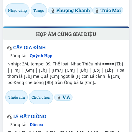
Phượng Khanh
Trúc Mai
Nhạc vàng
Tango
HỢP ÂM CÙNG GIAI ĐIỆU
CÂY GIA ĐÌNH
Sáng tác:
Quỳnh Hợp
Nnhịp: 3/4, tempo: 99, Thể loại: Nhạc Thiếu nhi ===== [Eb]
| [Fm] | [Gm] | [Eb] | [Fm7] [Gm] | [Bb] | [Eb] | [Eb] Hoa
thơm là [Eb] mẹ Quả [Cm] ngọt là [F] con Lá cành là [Cm]
bố Đang che bóng [Bb] tròn Ông bà là [Cm]...
V.A
Thiếu nhi
Chưa chọn
LÝ ĐẤT GIỒNG
Sáng tác:
Dân ca