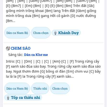
[Bm] | [Bm] | [Gbm]-[Dbm7] | [Bm]-[Bm] | [Gbm7]-[Bm] |
[E]-[Bm7] | [Em]-[Bm] | [E]-[E]-[Bm] [Bm] Trên đất [Gb]
giồng mình trồng khoai [Bm] lang Trên đất [Gbm] giồng
mình trồng dưa [Bm] gang Hỡi cô gánh [D] nước đường
[Bm...
Khánh Duy
Dân ca Nam Bộ
Chưa chọn
CHIM SÁO
Sáng tác:
Dân ca Khơ me
Intro: [C] | [Dm] | [C] | [C] | [Am]-[C] | [F] Trong rừng cây
[F] xanh sáo đùa sáo bay. Trong rừng cây xanh sáo đùa sáo
bay. Ngọt thơm đơm [G] bông ơi đàn [Em] chim vui [C] bầy
la là la [F] la Trong rừng cây [F] xanh sáo...
Dân ca Nam Bộ
Thiếu nhi
Chưa chọn
Tốp ca thiếu nhi