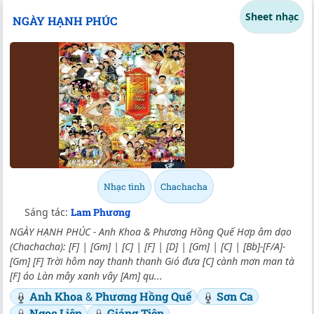
Sheet nhạc
NGÀY HẠNH PHÚC
Nhạc tình
Chachacha
Sáng tác:
Lam Phương
NGÀY HẠNH PHÚC - Anh Khoa & Phương Hồng Quế Hợp âm dạo
(Chachacha): [F] | [Gm] | [C] | [F] | [D] | [Gm] | [C] | [Bb]-[F/A]-
[Gm] [F] Trời hôm nay thanh thanh Gió đưa [C] cành mơn man tà
[F] áo Làn mây xanh vây [Am] qu...
Anh Khoa
&
Phương Hồng Quế
Sơn Ca
Ngọc Liên
Giáng Tiên