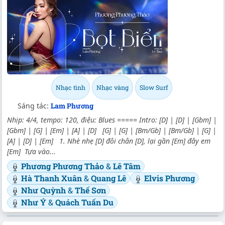
Nhạc tình
Nhạc vàng
Slow Surf
Sáng tác:
Lam Phương
Nhịp: 4/4, tempo: 120, điệu: Blues ===== Intro: [D] | [D] | [Gbm] |
[Gbm] | [G] | [Em] | [A] | [D] [G] | [G] | [Bm/Gb] | [Bm/Gb] | [G] |
[A] | [D] | [Em] 1. Nhè nhẹ [D] đôi chân [D], lại gần [Em] đây em
[Em] Tựa vào...
Phương Phương Thảo
&
Lê Tâm
Hà Thanh Xuân
&
Quang Lê
Elvis Phương
Như Quỳnh
&
Thế Sơn
Như Ý
&
Quách Tuấn Du