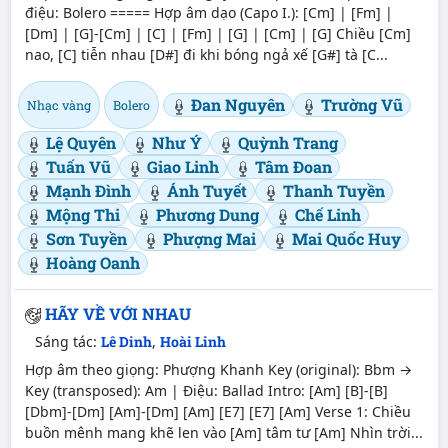
điệu: Bolero ===== Hợp âm dạo (Capo I.): [Cm] | [Fm] |
[Dm] | [G]-[Cm] | [C] | [Fm] | [G] | [Cm] | [G] Chiều [Cm]
nao, [C] tiễn nhau [D#] đi khi bóng ngả xế [G#] tà [C...
Đan Nguyên
Trường Vũ
Nhạc vàng
Bolero
Lệ Quyên
Như Ý
Quỳnh Trang
Tuấn Vũ
Giao Linh
Tâm Đoan
Mạnh Đình
Ánh Tuyết
Thanh Tuyền
Mộng Thi
Phương Dung
Chế Linh
Sơn Tuyền
Phượng Mai
Mai Quốc Huy
Hoàng Oanh
HÃY VỀ VỚI NHAU
Sáng tác:
Lê Dinh
,
Hoài Linh
Hợp âm theo giọng: Phượng Khanh Key (original): Bbm →
Key (transposed): Am | Điệu: Ballad Intro: [Am] [B]-[B]
[Dbm]-[Dm] [Am]-[Dm] [Am] [E7] [E7] [Am] Verse 1: Chiều
buồn mênh mang khẽ len vào [Am] tâm tư [Am] Nhìn trời...