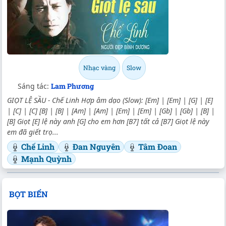
Nhạc vàng
Slow
Sáng tác:
Lam Phương
GIỌT LỆ SẦU - Chế Linh Hợp âm dạo (Slow): [Em] | [Em] | [G] | [E]
| [C] | [C] [B] | [B] | [Am] | [Am] | [Em] | [Em] | [Gb] | [Gb] | [B] |
[B] Giọt [E] lệ này anh [G] cho em hơn [B7] tất cả [B7] Giọt lệ này
em đã giết trọ...
Chế Linh
Đan Nguyên
Tâm Đoan
Mạnh Quỳnh
BỌT BIỂN