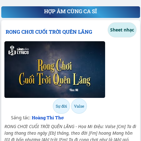
HỢP ÂM CÙNG CA SĨ
Sheet nhạc
RONG CHƠI CUỐI TRỜI QUÊN LÃNG
Sự đời
Valse
Sáng tác:
Hoàng Thi Thơ
RONG CHƠI CUỐI TRỜI QUÊN LÃNG - Họa Mi Điệu: Valse [Cm] Ta đi
lang thang theo ngày [Eb] tháng, theo đời [Fm] hoang Mang hồn
[G] đi bốn phương [Ab] trời [Fm] Ta đi rong chơi như là [Ab] gió,