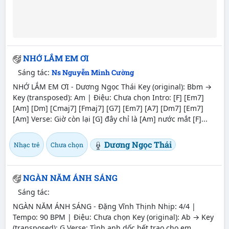
NHỚ LẮM EM ƠI
Sáng tác:
Ns Nguyễn Minh Cường
NHỚ LẮM EM ƠI - Dương Ngọc Thái Key (original): Bbm →
Key (transposed): Am | Điệu: Chưa chọn Intro: [F] [Em7]
[Am] [Dm] [Cmaj7] [Fmaj7] [G7] [Em7] [A7] [Dm7] [Em7]
[Am] Verse: Giờ còn lại [G] đây chỉ là [Am] nước mắt [F]...
Dương Ngọc Thái
Nhạc trẻ
Chưa chọn
NGÀN NĂM ÁNH SÁNG
Sáng tác:
NGÀN NĂM ÁNH SÁNG - Đặng Vĩnh Thịnh Nhịp: 4/4 |
Tempo: 90 BPM | Điệu: Chưa chọn Key (original): Ab → Key
(transposed): G Verse: Tình anh dốc hết trao cho em