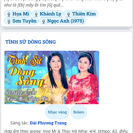
như là [Eb] mây Đi tìm [G] quê...
Họa Mi
Khánh Ly
Thiên Kim
Sơn Tuyền
Ngọc Anh (1975)
TÌNH SỬ DÒNG SÔNG
Nhạc vàng
Bolero
Sáng tác:
Đài Phương Trang
Hợp âm theo giọng: Họa Mi & Thúy Hà Nhịp: 4/4, tempo: 82, điệu: