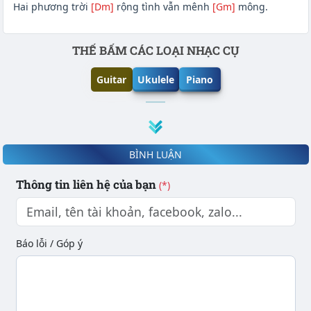
Hai phương trời
[Dm]
rộng tình vẫn mênh
[Gm]
mông.
Phần nội dung
THẾ BẤM CÁC LOẠI NHẠC CỤ
Guitar
Ukulele
Piano
BÌNH LUẬN
Thông tin liên hệ của bạn
(*)
Báo lỗi / Góp ý