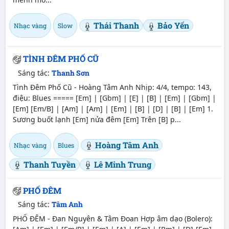
Thái Thanh
Bảo Yến
Nhạc vàng
Slow
TÌNH ĐÊM PHỐ CŨ
Sáng tác:
Thanh Sơn
Tình Đêm Phố Cũ - Hoàng Tâm Anh Nhịp: 4/4, tempo: 143,
điệu: Blues ===== [Em] | [Gbm] | [E] | [B] | [Em] | [Gbm] |
[Em] [Em/B] | [Am] | [Am] | [Em] | [B] | [D] | [B] | [Em] 1.
Sương buốt lạnh [Em] nửa đêm [Em] Trên [B] p...
Hoàng Tâm Anh
Nhạc vàng
Blues
Thanh Tuyền
Lê Minh Trung
PHỐ ĐÊM
Sáng tác:
Tâm Anh
PHỐ ĐÊM - Đan Nguyên & Tâm Đoan Hợp âm dạo (Bolero):