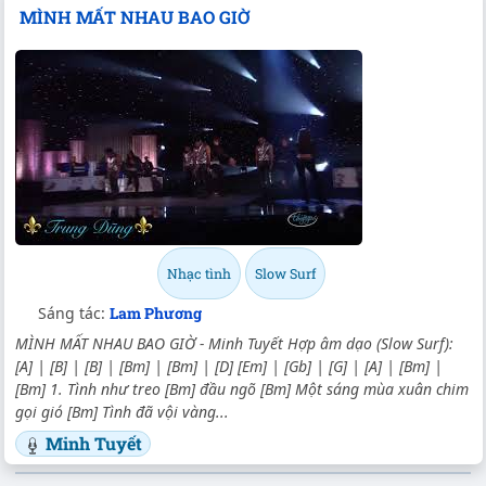
MÌNH MẤT NHAU BAO GIỜ
Nhạc tình
Slow Surf
Sáng tác:
Lam Phương
MÌNH MẤT NHAU BAO GIỜ - Minh Tuyết Hợp âm dạo (Slow Surf):
[A] | [B] | [B] | [Bm] | [Bm] | [D] [Em] | [Gb] | [G] | [A] | [Bm] |
[Bm] 1. Tình như treo [Bm] đầu ngõ [Bm] Một sáng mùa xuân chim
gọi gió [Bm] Tình đã vội vàng...
Minh Tuyết