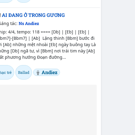
AI ĐANG Ở TRONG GƯƠNG
Sáng tác:
Ns Andiez
ịp: 4/4, tempo: 118 ==== [Db] | [Eb] | [Eb] |
Bbm7]-[Bbm7] | [Ab] Lặng thinh [Bbm] bước đi
i [Ab] những mệt nhoài [Eb] ngày buông tay Là
ững [Db] ngã tư, vì [Bbm] nơi trái tim này [Ab]
ất phương hướng Đoạn đường...
Andiez
hạc trẻ
Ballad