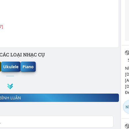
7]
CÁC LOẠI NHẠC CỤ
Ukulele
Piano
Nh
[D
[
[D
Đe
BÌNH LUẬN
N