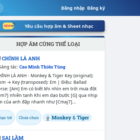
Đăng nhập
|
Đăng ký
Yêu cầu hợp âm & Sheet nhạc
HỢP ÂM CÙNG THỂ LOẠI
CHÍNH LÀ ANH
Sáng tác:
Cao Minh Thiên Tùng
ÍNH LÀ ANH - Monkey & Tiger Key (original):
bm → Key (transposed): Em | Điệu: Ballad
rse: [Am] Em có biết khi nhìn em trời mưa đột
Dm7] nhiên tạnh Khi em dạo bước [G] qua nhịp
im của anh đập nhanh như [Cmaj7]...
Monkey
&
Tiger
hạc trẻ
Chưa chọn
SAI LẦM