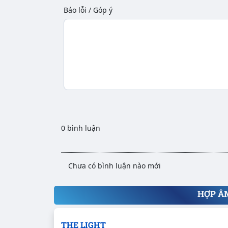
Báo lỗi / Góp ý
0 bình luận
Chưa có bình luận nào mới
HỢP Â
THE LIGHT