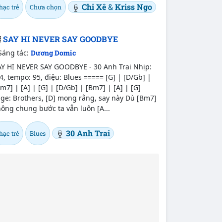
Chi Xê
&
Kriss Ngo
hạc trẻ
Chưa chọn
SAY HI NEVER SAY GOODBYE
Sáng tác:
Dương Domic
AY HI NEVER SAY GOODBYE - 30 Anh Trai Nhịp:
4, tempo: 95, điệu: Blues ===== [G] | [D/Gb] |
m7] | [A] | [G] | [D/Gb] | [Bm7] | [A] | [G]
ge: Brothers, [D] mong rằng, say này Dù [Bm7]
ông chung bước ta vẫn luôn [A...
30 Anh Trai
hạc trẻ
Blues