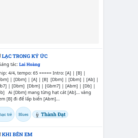
LẠC TRONG KÝ ỨC
Sáng tác:
Lai Hoàng
ịp: 4/4, tempo: 65 ===== Intro: [A] | [B] |
bm] | [Dbm] | [A] | [B] [Dbm] | [Dbm] | [Ab] |
Ab7] | [Dbm] [Dbm] | [Gbm7] | [Abm] | [Db] |
b] Ai [Dbm] mang từng hạt cát [Ab]... vàng
m [B] đi để lấp biển [Abm]...
Thành Đạt
hạc trẻ
Blues
KHI BÊN EM