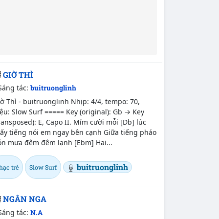
GIỜ THÌ
Sáng tác:
buitruonglinh
ờ Thì - buitruonglinh Nhịp: 4/4, tempo: 70,
ệu: Slow Surf ===== Key (original): Gb → Key
ransposed): E, Capo II. Mỉm cười mỗi [Db] lúc
hấy tiếng nói em ngay bên cạnh Giữa tiếng pháo
ón mưa đêm đêm lạnh [Ebm] Hai...
buitruonglinh
hạc trẻ
Slow Surf
NGÂN NGA
Sáng tác:
N.A