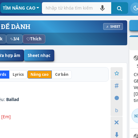
TÌM NÂNG CAO
 ĐỂ DÀNH
♬ SHEET
ck
3/4
Thích
sửa hợp âm
Sheet nhạc
CH
rds
Lyrics
Nâng cao
Cơ bản
G
Ve
[
ệu:
Ballad
t
N
[Em]