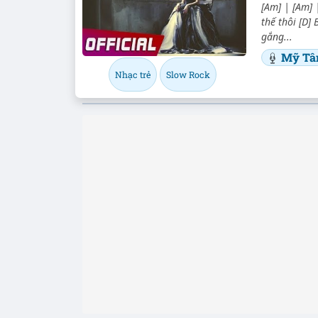
[Am] | [Am] 
thế thôi [D]
gắng...
Mỹ T
Nhạc trẻ
Slow Rock