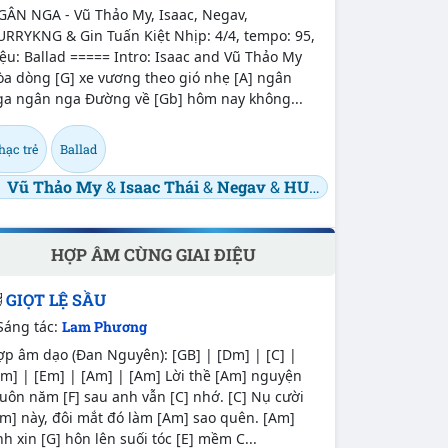
GÂN NGA - Vũ Thảo My, Isaac, Negav,
URRYKNG & Gin Tuấn Kiệt Nhịp: 4/4, tempo: 95,
ệu: Ballad ===== Intro: Isaac and Vũ Thảo My
òa dòng [G] xe vương theo gió nhẹ [A] ngân
ga ngân nga Đường về [Gb] hôm nay không...
hạc trẻ
Ballad
Vũ Thảo My
&
Isaac Thái
&
Negav
&
HURRYKNG
HỢP ÂM CÙNG GIAI ĐIỆU
GIỌT LỆ SẦU
Sáng tác:
Lam Phương
p âm dạo (Đan Nguyên): [GB] | [Dm] | [C] |
m] | [Em] | [Am] | [Am] Lời thề [Am] nguyện
ôn năm [F] sau anh vẫn [C] nhớ. [C] Nụ cười
m] này, đôi mắt đó làm [Am] sao quên. [Am]
h xin [G] hôn lên suối tóc [E] mềm C...