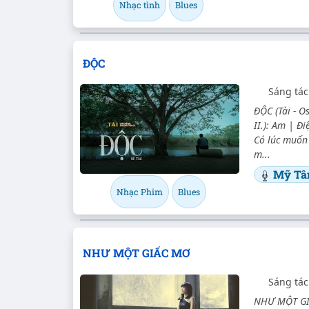
Nhạc tình
Blues
ĐỘC
Sáng tá
ĐỘC (Tài - 
II.): Am | Đi
Có lúc muốn
m...
Mỹ T
Nhạc Phim
Blues
NHƯ MỘT GIẤC MƠ
Sáng tác
NHƯ MỘT GIẤ