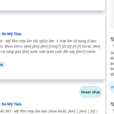
c:
Ns Mỹ Tâm
Ost) - Mỹ Tâm Hợp âm chủ (gốc): Bm → Hợp âm sử dụng (Capo
ệu: Blues Intro: [Am] [Am] [Am] [Cmaj7] [D] [D] [F] [F] Verse: [Am]
 rơi từng giọt [Em] nước mắt Giữa cuộc đời này [Dm7] mênh
Gi
đi
(t
âm
t
đ
N
Sheet nhạc
:
Ns Mỹ Tâm
C MƠ - Mỹ Tâm Hợp âm dạo (Slow Rock): [Am] | [Am] | [G] |