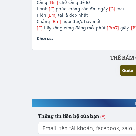
Càng
[Bm]
chờ càng dễ lỡ
Hạnh
[C]
phúc không cần đợi ngày
[G]
mai
Hiện
[Em]
tại là đẹp nhất
Chẳng
[Bm]
ngại được hay mất
[C]
Hãy sống xứng đáng mỗi phút
[Bm7]
giây
[B
Chorus:
Phần nội dung
THẾ BẤM 
Guitar
Thông tin liên hệ của bạn
(*)