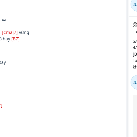
N
 xa
n
[Cmaj7]
vững
ó hay
[B7]
S
4/
[B
Ta
say
kh
N
7]