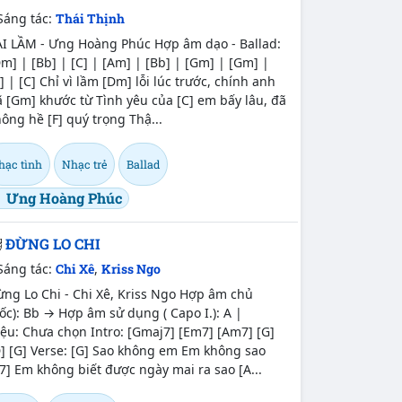
Sáng tác:
Thái Thịnh
AI LẦM - Ưng Hoàng Phúc Hợp âm dạo - Ballad:
m] | [Bb] | [C] | [Am] | [Bb] | [Gm] | [Gm] |
] | [C] Chỉ vì lầm [Dm] lỗi lúc trước, chính anh
 [Gm] khước từ Tình yêu của [C] em bấy lâu, đã
ông hề [F] quý trọng Thậ...
hạc tình
Nhạc trẻ
Ballad
Ưng Hoàng Phúc
ĐỪNG LO CHI
Sáng tác:
Chi Xê
,
Kriss Ngo
ng Lo Chi - Chi Xê, Kriss Ngo Hợp âm chủ
ốc): Bb → Hợp âm sử dụng ( Capo I.): A |
ệu: Chưa chọn Intro: [Gmaj7] [Em7] [Am7] [G]
] [G] Verse: [G] Sao không em Em không sao
7] Em không biết được ngày mai ra sao [A...