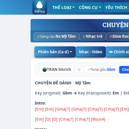
THỂ LOẠI
CÔNG CỤ
YÊU THÍCH
CHUYỆN
Sáng tác:
Ns Mỹ Tâm
Nhạc trẻ
Slow Ro
Phiên bản (Ca sĩ)
Nhạc - Video
✏️ Chỉnh 
TRAN Imrich
Tone gốc:
Gbm
Cho
CHUYỆN ĐỂ DÀNH
-
Mỹ Tâm
Key (original):
Gbm →
Key (transposed):
Em
| Đi
Intro:
[Em]
[Em]
[Gmaj7]
[Gmaj7]
[Cmaj7]
[Cmaj7]
[Em]
[Em]
[D]
[D]
[Cmaj7]
[Cmaj7]
[Bsus4]