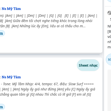
:
Ns Mỹ Tâm
): [Am] | [Am] | [Dm] | [Dm] | [G] | [G] [E] | [E] | [E] | [Am] |
 [B] [Am] Giữa đêm tối chợt nghe tiếng khóc trong lòng nhói
tận [B] [Am] Những lúc ấy [Em], liệu ai có thấu cho m...
Nh
[
âm
vớ
nh
m
N
Sheet nhạc
:
Ns Mỹ Tâm
 - Tone: Mỹ Tâm Nhịp: 4/4, tempo: 67, điệu: Slow Surf =====
| [Am] | [Am] Ngày ấy giá như đừng [Am] yêu [C] Ngày ấy giá
chẳng quan tâm gì [G] nhau Thì chắc có lẽ giờ [F] em sẽ [G]
âm