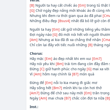
Verse:
[B]
Người ta hay cất chiếc áo
[Em]
trong tủ thật 
[G]
Chờ ngày đẹp nắng mới khoác áo đi cùng n
Nhưng khi đem ra thời gian qua áo đã phai
[Cma
Những điều đẹp
[Bsus4]
nhất đã bỏ lỡ giờ còn 
Người ta hay
[Em]
cất giữ những tiếng yêu thầm
Đợi ngày nào
[G]
đó mới nói hết với người thươ
[Am]
Nhưng ai kia đã đi xa chẳng thể nhận
[Cma
Chỉ còn lại đây với tiếc nuối những
[B]
tháng ng
Chorus:
Hãy mặc
[Em]
áo đẹp nhất khi em vui
[Em7]
Hãy nói yêu khi
[Bm]
trái tim đang còn đầy đắm 
Đừng
[C]
giữ hạnh phúc cho ngày
[G]
mai xa vời
Vì
[Am]
hôm nay chính là
[B7]
món quà
Đừng để
[Em]
nỗi lo kia mang đi giấc mơ
Hãy sống hết
[Bm7]
mình khi ta còn hơi thở
[Am7]
Đừng để chờ sau này mới
[Em]
trân trọng
Ngày
[Am]
mai chưa
[B7]
chắc còn đợi ta nữa
[B]
Inst.: