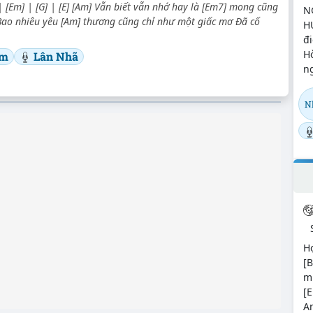
| [Em] | [G] | [E] [Am] Vẫn biết vẫn nhớ hay là [Em7] mong cũng
N
 Bao nhiêu yêu [Am] thương cũng chỉ như một giấc mơ Đã cố
H
đi
H
âm
Lân Nhã
n
N
Hợ
[B
mu
[E
An