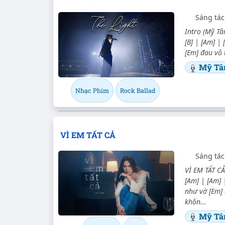
Sáng tác
Intro (Mỹ Tâm
[B] | [Am] |
[Em] đau vô 
Mỹ T
Nhạc Phim
Rock Ballad
VÌ EM TẤT CẢ
Sáng tác
VÌ EM TẤT CẢ
[Am] | [Am] 
như vờ [Em] 
khôn...
Mỹ T