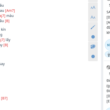
lâu
hau
[Am7]
S
j7]
màu
[D
đâu
[B]
[A
đã
 kín
kh
ng
j7]
lấy
ày
[B]
N
say
Đừ
(g
Đi
[D
[B7]
[E