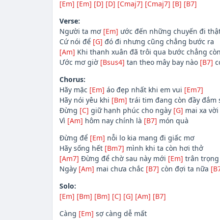
[Em]
[Em]
[D]
[D]
[Cmaj7]
[Cmaj7]
[B]
[B7]
Verse:
Người ta mơ
[Em]
ước đến những chuyến đi thật
Cứ nói để
[G]
đó đi nhưng cũng chẳng bước ra
[Am]
Khi thanh xuân đã trôi qua bước chẳng cò
Ước mơ giờ
[Bsus4]
tan theo mây bay nào
[B7]
c
Chorus:
Hãy mặc
[Em]
áo đẹp nhất khi em vui
[Em7]
Hãy nói yêu khi
[Bm]
trái tim đang còn đầy đắm 
Đừng
[C]
giữ hạnh phúc cho ngày
[G]
mai xa vời
Vì
[Am]
hôm nay chính là
[B7]
món quà
Đừng để
[Em]
nỗi lo kia mang đi giấc mơ
Hãy sống hết
[Bm7]
mình khi ta còn hơi thở
[Am7]
Đừng để chờ sau này mới
[Em]
trân trọng
Ngày
[Am]
mai chưa chắc
[B7]
còn đợi ta nữa
[B
Solo:
[Em]
[Bm]
[Bm]
[C]
[G]
[Am]
[B7]
Càng
[Em]
sợ càng dễ mất