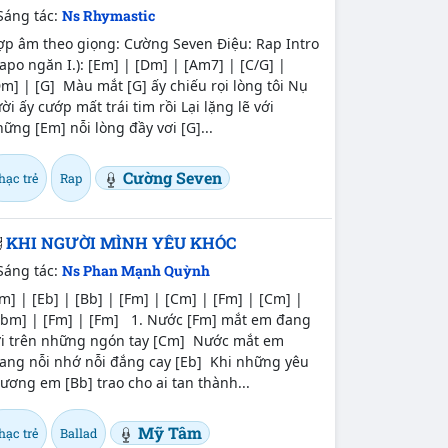
Sáng tác:
Ns Rhymastic
ợp âm theo giọng: Cường Seven Điệu: Rap Intro
apo ngăn I.): [Em] | [Dm] | [Am7] | [C/G] |
m] | [G] Màu mắt [G] ấy chiếu rọi lòng tôi Nụ
ời ấy cướp mất trái tim rồi Lại lặng lẽ với
ững [Em] nỗi lòng đầy vơi [G]...
Cường Seven
hạc trẻ
Rap
KHI NGƯỜI MÌNH YÊU KHÓC
Sáng tác:
Ns Phan Mạnh Quỳnh
m] | [Eb] | [Bb] | [Fm] | [Cm] | [Fm] | [Cm] |
Bbm] | [Fm] | [Fm] 1. Nước [Fm] mắt em đang
ơi trên những ngón tay [Cm] Nước mắt em
ang nỗi nhớ nỗi đắng cay [Eb] Khi những yêu
ương em [Bb] trao cho ai tan thành...
Mỹ Tâm
hạc trẻ
Ballad