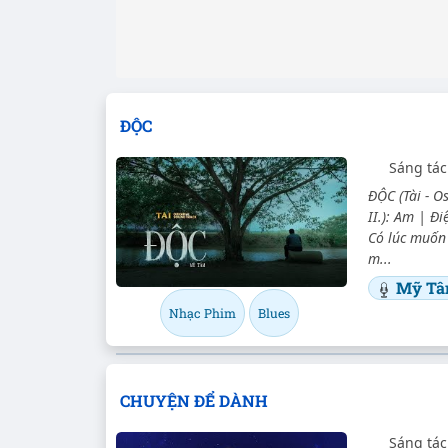
ĐỘC
Sáng tá
ĐỘC (Tài - 
II.): Am | Đi
Có lúc muốn
m...
Mỹ T
Nhạc Phim
Blues
CHUYỆN ĐỂ DÀNH
Sáng tá