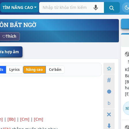
TÌM NÂNG CAO
ÔN BẤT NGỜ
Thích
sửa hợp âm
KI
ds
Lyrics
Nâng cao
Cơ bản
Ba
[B
ha
[E
N
m]
|
[Bb]
|
[Cm]
|
[Cm]