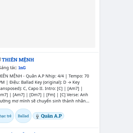
THIÊN MỆNH
Sáng tác:
1nG
HIÊN MỆNH - Quân A.P Nhịp: 4/4 | Tempo: 70
M | Điệu: Ballad Key (original): D → Key
ransposed): C, Capo II. Intro: [C] | [Am7] |
m7] | [Am7] | [Dm7] | [Fm] | [C] Verse: Anh
hường mơ mình sẽ chuyển sinh thành nhân...
Quân A.P
hạc trẻ
Ballad