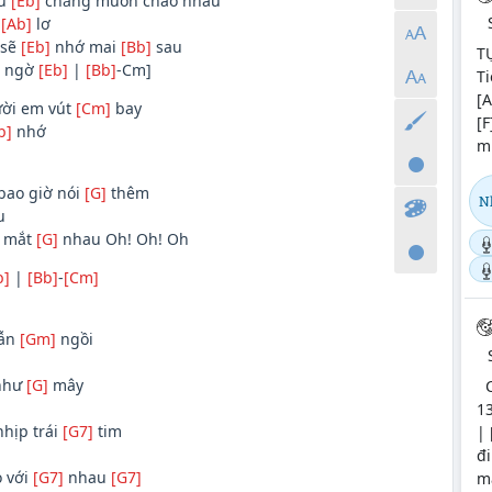
hư
[Eb]
chẳng muốn chào nhau
ó
[Ab]
lơ
 sẽ
[Eb]
nhớ mai
[Bb]
sau
T
ngờ
[Eb]
|
[Bb]
-Cm]
Ti
[A
ười em vút
[Cm]
bay
[F
b]
nhớ
m
bao giờ nói
[G]
thêm
N
u
n mắt
[G]
nhau Oh! Oh! Oh
b]
|
[Bb]
-
[Cm]
vẫn
[Gm]
ngồi
như
[G]
mây
C
13
nhịp trái
[G7]
tim
| 
đ
o với
[G7]
nhau
[G7]
mâ