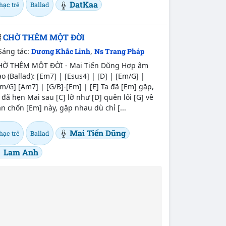
DatKaa
hạc trẻ
Ballad
CHỜ THÊM MỘT ĐỜI
Sáng tác:
Dương Khắc Linh
,
Ns Trang Pháp
HỜ THÊM MỘT ĐỜI - Mai Tiến Dũng Hợp âm
o (Ballad): [Em7] | [Esus4] | [D] | [Em/G] |
m/G] [Am7] | [G/B]-[Em] | [E] Ta đã [Em] gặp,
 đã hẹn Mai sau [C] lỡ như [D] quên lối [G] về
n chốn [Em] này, gặp nhau dù chỉ [...
Mai Tiến Dũng
hạc trẻ
Ballad
Lam Anh