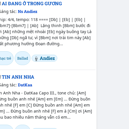
AI ĐANG Ở TRONG GƯƠNG
Sáng tác:
Ns Andiez
ịp: 4/4, tempo: 118 ==== [Db] | [Eb] | [Eb] |
Bbm7]-[Bbm7] | [Ab] Lặng thinh [Bbm] bước đi
i [Ab] những mệt nhoài [Eb] ngày buông tay Là
ững [Db] ngã tư, vì [Bbm] nơi trái tim này [Ab]
ất phương hướng Đoạn đường...
Andiez
hạc trẻ
Ballad
TIN ANH NHA
Sáng tác:
DatKaa
n Anh Nha - DatKaa Capo III., tone chủ: [Am]
ừng buồn anh nhé [Am] em [Em] ... Đừng buồn
nh nhé [F] em [C] Đừng buồn anh nhé [Am] em
m] ... Đừng buồn anh nhé [F] em à [Cm] ơi [Am]
au bao nhiêu năm tháng vẫn có em...