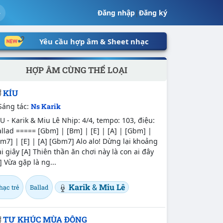
Đăng nhập
|
Đăng ký
Yêu cầu hợp âm & Sheet nhạc
HỢP ÂM CÙNG THỂ LOẠI
KÍU
Sáng tác:
Ns Karik
́U - Karik & Miu Lê Nhịp: 4/4, tempo: 103, điệu:
llad ===== [Gbm] | [Bm] | [E] | [A] | [Gbm] |
m7] | [E] | [A] [Gbm7] Alo alo! Dừng lại khoảng
i giây [A] Thiên thần ăn chơi này là con ai đây
] Vừa gặp là ng...
Karik
&
Miu Lê
hạc trẻ
Ballad
TỰ KHÚC MÙA ĐÔNG