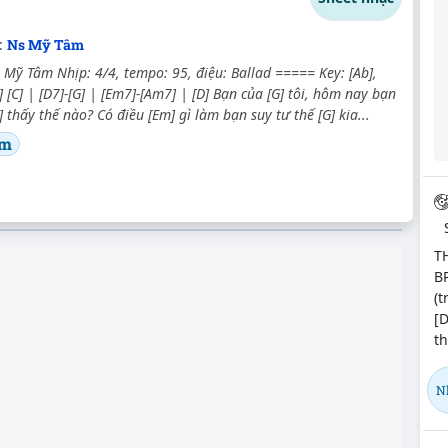
:
Ns Mỹ Tâm
 Mỹ Tâm Nhịp: 4/4, tempo: 95, điệu: Ballad ===== Key: [Ab],
] [C] | [D7]-[G] | [Em7]-[Am7] | [D] Bạn của [G] tôi, hôm nay bạn
 thấy thế nào? Có điều [Em] gì làm bạn suy tư thế [G] kia...
âm
T
BP
(t
[D
t
N