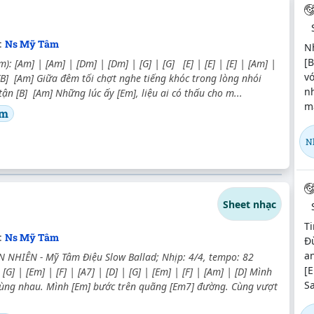
:
Ns Mỹ Tâm
Nh
[
): [Am] | [Am] | [Dm] | [Dm] | [G] | [G] [E] | [E] | [E] | [Am] |
vớ
 [B] [Am] Giữa đêm tối chợt nghe tiếng khóc trong lòng nhói
nh
tận [B] [Am] Những lúc ấy [Em], liệu ai có thấu cho m...
m
âm
N
Sheet nhạc
Ti
:
Ns Mỹ Tâm
Đ
a
 NHIÊN - Mỹ Tâm Điệu Slow Ballad; Nhịp: 4/4, tempo: 82
[E
[G] | [Em] | [F] | [A7] | [D] | [G] | [Em] | [F] | [Am] | [D] Mình
S
 cùng nhau. Mình [Em] bước trên quãng [Em7] đường. Cùng vượt