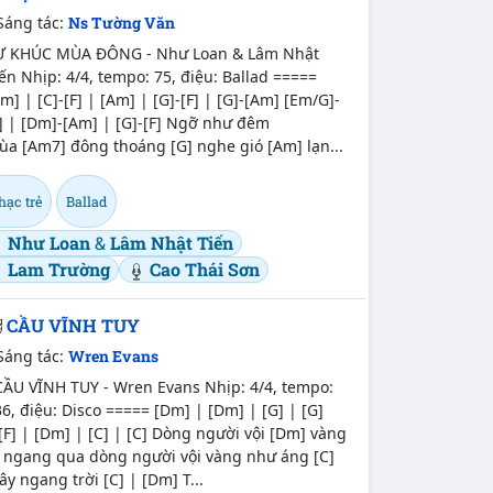
Sáng tác:
Ns Tường Văn
Ự KHÚC MÙA ĐÔNG - Như Loan & Lâm Nhật
ến Nhịp: 4/4, tempo: 75, điệu: Ballad =====
m] | [C]-[F] | [Am] | [G]-[F] | [G]-[Am] [Em/G]-
] | [Dm]-[Am] | [G]-[F] Ngỡ như đêm
ùa [Am7] đông thoáng [G] nghe gió [Am] lạn...
hạc trẻ
Ballad
Như Loan
&
Lâm Nhật Tiến
Lam Trường
Cao Thái Sơn
CẦU VĨNH TUY
Sáng tác:
Wren Evans
ẦU VĨNH TUY - Wren Evans Nhịp: 4/4, tempo:
6, điệu: Disco ===== [Dm] | [Dm] | [G] | [G]
[F] | [Dm] | [C] | [C] Dòng người vội [Dm] vàng
i ngang qua dòng người vội vàng như áng [C]
y ngang trời [C] | [Dm] T...