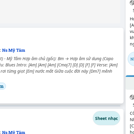
Hợ
[A
vư
kh
ng
c:
Ns Mỹ Tâm
Ost) - Mỹ Tâm Hợp âm chủ (gốc): Bm → Hợp âm sử dụng (Capo
N
ệu: Blues Intro: [Am] [Am] [Am] [Cmaj7] [D] [D] [F] [F] Verse: [Am]
 rơi từng giọt [Em] nước mắt Giữa cuộc đời này [Dm7] mênh
âm
C
Sheet nhạc
Nh
[C
hơ
c:
Ns Mỹ Tâm