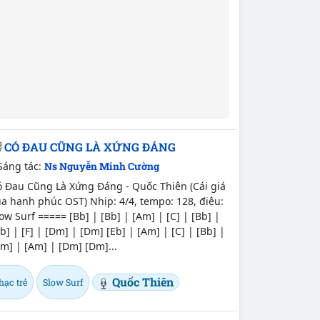
CÓ ĐAU CŨNG LÀ XỨNG ĐÁNG
Sáng tác:
Ns Nguyễn Minh Cường
ó Đau Cũng Là Xứng Đáng - Quốc Thiên (Cái giá
a hạnh phúc OST) Nhịp: 4/4, tempo: 128, điệu:
ow Surf ===== [Bb] | [Bb] | [Am] | [C] | [Bb] |
b] | [F] | [Dm] | [Dm] [Eb] | [Am] | [C] | [Bb] |
m] | [Am] | [Dm] [Dm]...
Quốc Thiên
hạc trẻ
Slow Surf