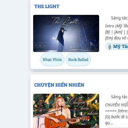
THE LIGHT
Sáng tác
Intro (Mỹ Tâm
[B] | [Am] |
[Em] đau vô 
Mỹ T
Nhạc Phim
Rock Ballad
CHUYỆN HIỂN NHIÊN
Sáng tác
CHUYỆN HIỂN
===== Intro: 
[G] bước đi
qu...