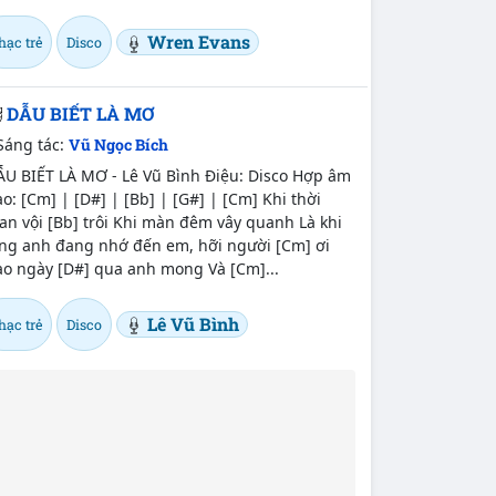
Wren Evans
hạc trẻ
Disco
DẪU BIẾT LÀ MƠ
Sáng tác:
Vũ Ngọc Bích
ẪU BIẾT LÀ MƠ - Lê Vũ Bình Điệu: Disco Hợp âm
o: [Cm] | [D#] | [Bb] | [G#] | [Cm] Khi thời
an vội [Bb] trôi Khi màn đêm vây quanh Là khi
òng anh đang nhớ đến em, hỡi người [Cm] ơi
ao ngày [D#] qua anh mong Và [Cm]...
Lê Vũ Bình
hạc trẻ
Disco