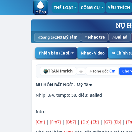
THỂ LOẠI
CÔNG CỤ
YÊU THÍCH
NỤ H
Sáng tác:
Ns Mỹ Tâm
Nhạc trẻ
Ballad
Phiên bản (Ca sĩ)
Nhạc - Video
✏️ Chỉnh 
TRAN Imrich
Tone gốc:
Cm
Chor
NỤ HÔN BẤT NGỜ -
Mỹ Tâm
Nhịp: 3/4, tempo: 58, điệu:
Ballad
=====
Intro:
[Cm]
|
[Fm7]
|
[Bb7]
|
[Db]
-
[Eb]
|
[G7]
-
[Eb]
|
[F