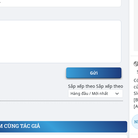
Gửi
C
Sắp xếp theo
Sắp xếp theo
củ
Sl
[B
[A
N
M CÙNG TÁC GIẢ