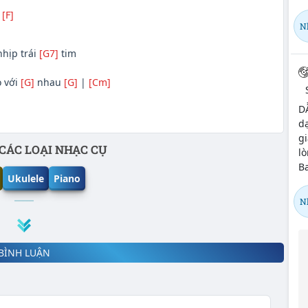
|
[F]
N
nhịp trái
[G7]
tim
o với
[G]
nhau
[G]
|
[Cm]
D
dạ
gi
CÁC LOẠI NHẠC CỤ
l
B
Ukulele
Piano
N
BÌNH LUẬN