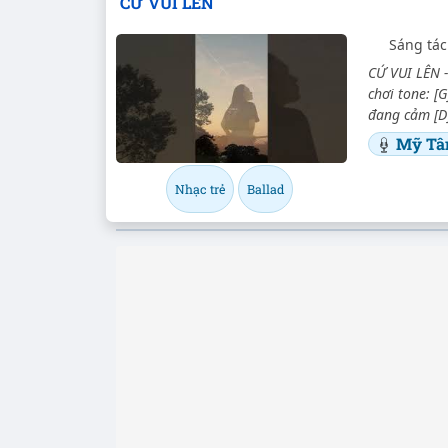
CỨ VUI LÊN
Sáng tác
CỨ VUI LÊN -
chơi tone: [G
đang cảm [D]
Mỹ T
Nhạc trẻ
Ballad