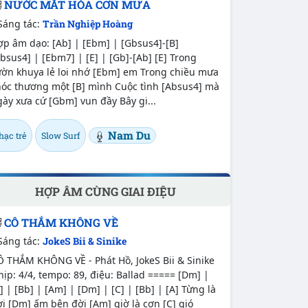
NƯỚC MẮT HÒA CƠN MƯA
Sáng tác:
Trần Nghiệp Hoàng
p âm dạo: [Ab] | [Ebm] | [Gbsus4]-[B]
bsus4] | [Ebm7] | [E] | [Gb]-[Ab] [E] Trong
ờn khuya lẻ loi nhớ [Ebm] em Trong chiều mưa
óc thương một [B] mình Cuộc tình [Absus4] mà
ày xưa cứ [Gbm] vun đầy Bây gi...
Nam Du
hạc trẻ
Slow Surf
HỢP ÂM CÙNG GIAI ĐIỆU
CÔ THẮM KHÔNG VỀ
Sáng tác:
JokeS Bii & Sinike
Ô THẮM KHÔNG VỀ - Phát Hồ, JokeS Bii & Sinike
ịp: 4/4, tempo: 89, điệu: Ballad ===== [Dm] |
] | [Bb] | [Am] | [Dm] | [C] | [Bb] | [A] Từng là
i [Dm] ấm bên đời [Am] giờ là cơn [C] gió