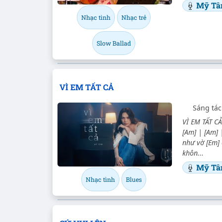
Mỹ T
Nhạc tình
Nhạc trẻ
Slow Ballad
VÌ EM TẤT CẢ
Sáng tác
VÌ EM TẤT CẢ
[Am] | [Am] 
như vờ [Em] 
khôn...
Mỹ T
Nhạc tình
Blues