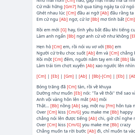
Nhớ mãi hôm
[Cm]
nào, gặp mặt nhau mà ta n
Cứ mãi hững
[Gm7]
hờ qua từng ngày ta cứ ng
Ghét nhau lúc
[Cm]
đầu ai ngờ
[Ab]
đâu rằng ta
Em cứ ngu
[Ab]
ngơ, cứ lơ
[Bb]
mơ tình bất
[Cm]
Rồi em mới
[G]
hay, tình yêu bắt đầu khi tiếng c
Làm anh ngẩn
[Bb]
ngơ anh cứ vờ như không
[E
Hẹn hò
[Cm]
em, rồi nói vu vơ với
[Bb]
em
Người cứ trêu chọc suốt
[Ab]
êm và
[Cm]
chẳng 
Rồi một
[Cm]
đêm, người nắm tay em rất
[Bb]
lâ
Làm trái tim chợt xuyến
[Ab]
xao ngước lên nhì
[Cm]
|
[Eb]
|
[Gm]
|
[Ab]
|
[Bb]
-
[Cm]
|
[Eb]
|
[A
Bóng trăng đã
[Cm]
tàn, rồi về khuya
Dường như muốn
[Eb]
nói: "Ta về thôi" thế sao 
Anh vội vàng hôn lên mắt
[Ab]
môi
Thật...
[Bb]
nồng
[Ab]
say, một nụ
[Fm]
hôn tựa 
Over
[Cm]
kiss
[Cm/G]
you make me
[Bb]
happy
chẳng nói lên được tiếng
[Ab]
chi, giờ chỉ nghe 
Over
[Cm]
kiss
[Cm/G]
you make me
[Bb]
crazy
Chẳng muốn ta rời bước
[Ab]
đi, chỉ muốn ta và