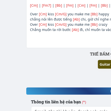
[Cm]
|
[Fm7]
|
[Bb]
|
[Fm]
|
[Cm]
|
[Fm]
|
[Bb]
Over
[Cm]
kiss
[Cm/G]
you make me
[Bb]
happy
chẳng nói lên được tiếng
[Ab]
chi, giờ chỉ nghe 
Over
[Cm]
kiss
[Cm/G]
you make me
[Bb]
crazy
Chẳng muốn ta rời bước
[Ab]
đi, chỉ muốn ta và
Phần nội dung
THẾ BẤM 
Guitar
Thông tin liên hệ của bạn
(*)