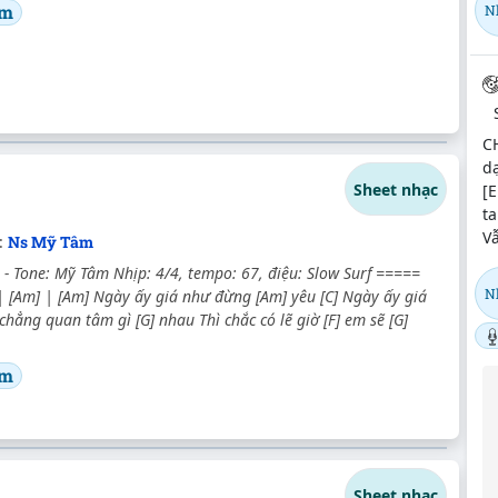
âm
N
C
dạ
Sheet nhạc
[E
ta
Vẫ
:
Ns Mỹ Tâm
 - Tone: Mỹ Tâm Nhịp: 4/4, tempo: 67, điệu: Slow Surf =====
N
| [Am] | [Am] Ngày ấy giá như đừng [Am] yêu [C] Ngày ấy giá
chẳng quan tâm gì [G] nhau Thì chắc có lẽ giờ [F] em sẽ [G]
âm
Sheet nhạc