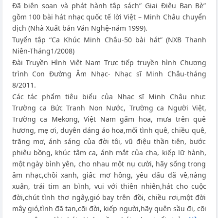
Đã biên soạn và phát hành tập sách” Giai Điệu Bạn Bè”
gồm 100 bài hát nhạc quốc tế lời Việt – Minh Châu chuyển
dịch (Nhà Xuất bản Văn Nghệ-năm 1999).
Tuyển tập “Ca Khúc Minh Châu-50 bài hát” (NXB Thanh
Niên-Tháng1/2008)
Đài Truyền Hình Việt Nam Trực tiếp truyền hình Chương
trình Con Đường Âm Nhạc- Nhạc sĩ Minh Châu-tháng
8/2011.
Các tác phẩm tiêu biểu của Nhạc sĩ Minh Châu như:
Trường ca Bức Tranh Non Nước, Trường ca Người Việt,
Trường ca Mekong, Việt Nam gấm hoa, mưa trên quê
hương, mẹ ơi, duyên dáng áo hoa,mối tình quê, chiều quê,
trăng mơ, ánh sáng của đời tôi, vũ điệu thần tiên, bước
phiêu bồng, khúc tâm ca, ánh mắt của cha, kiếp lữ hành,
một ngày bình yên, cho nhau một nụ cười, hãy sống trong
âm nhạc,chồi xanh, giấc mơ hồng, yêu dấu đã về,nàng
xuân, trái tim an bình, vui với thiên nhiên,hát cho cuộc
đời,chút tình thơ ngây,gió bay trên đồi, chiều rơi,một đời
mây gió,tình đã tan,cõi đời, kiếp người,hãy quên sầu đi, cõi