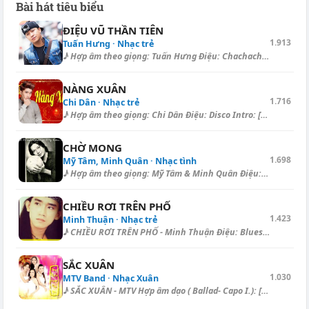
Bài hát tiêu biểu
ĐIỆU VŨ THẦN TIÊN
1.913
Tuấn Hưng · Nhạc trẻ
♪ Hợp âm theo giọng: Tuấn Hưng Điệu: Chachacha [Em] Vui đêm nay nâng bướ...
NÀNG XUÂN
1.716
Chi Dân · Nhạc trẻ
♪ Hợp âm theo giọng: Chi Dân Điệu: Disco Intro: [B] | [G#m] | [F#] | [C#...
CHỜ MONG
1.698
Mỹ Tâm, Minh Quân · Nhạc tình
♪ Hợp âm theo giọng: Mỹ Tâm & Minh Quân Điệu: Ballad [A] Muôn tia nắ...
CHIỀU RƠI TRÊN PHỐ
1.423
Minh Thuận · Nhạc trẻ
♪ CHIỀU RƠI TRÊN PHỐ - Minh Thuận Điệu: Blues Chiều rơi trên [Am] phố ng...
SẮC XUÂN
1.030
MTV Band · Nhạc Xuân
♪ SẮC XUÂN - MTV Hợp âm dạo ( Ballad- Capo I.): [B] | [B] | [E] | [Gb] |...