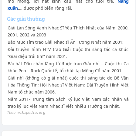
mơ mộng, lời hát kinh cầu, hát cho tuổi trẻ,
Nàng
xuân
…..được phổ biến rộng rãi.
Các giải thưởng
Giải Làn Sóng Xanh Nhạc Sĩ Yêu Thích Nhất của Năm: 2000,
2001, 2002 và 2003
Báo Mực Tím trao Giải Nhạc sĩ Ấn Tượng Nhất năm 2001;
Đài truyền hình HTV trao Giải Cuộc thi sáng tác ca khúc
“Giai điệu trái tim” năm 2001.
Bài hát Dấu chân lãng tử được trao Giải nhì – Cuộc thi Ca
khúc Pop – Rock Quốc tế, tổ chức tại Mông Cổ năm 2001.
Giải nhì (không có giải nhất) cuộc thi sáng tác do Bộ Văn
Hóa Thông Tin; Hội Nhạc sĩ Việt Nam; Đài Truyền Hình Việt
Nam tổ chức năm 2006.
Năm 2011- Trung tâm Sách Kỷ lục Việt Nam xác nhận và
trao kỷ lục Việt Nam Nhạc sĩ viết nhiều Trường ca nhất.
Theo wikipedia.org