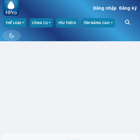
Đăng nhập
|
Đăng ký
THỂ LOẠI
CÔNG CỤ
YÊU THÍCH
TÌM NÂNG CAO