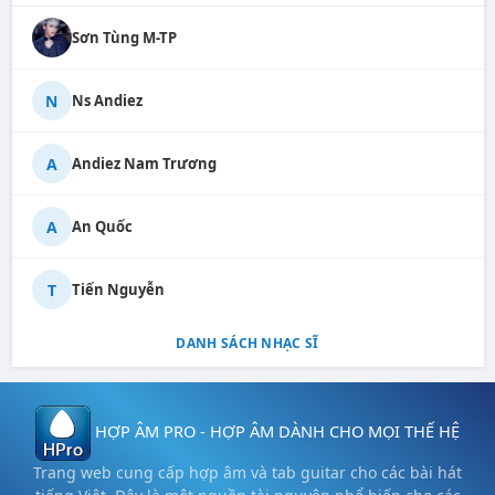
Sơn Tùng M-TP
N
Ns Andiez
A
Andiez Nam Trương
A
An Quốc
T
Tiến Nguyễn
DANH SÁCH NHẠC SĨ
HỢP ÂM PRO - HỢP ÂM DÀNH CHO MỌI THẾ HỆ
Trang web cung cấp hợp âm và tab guitar cho các bài hát