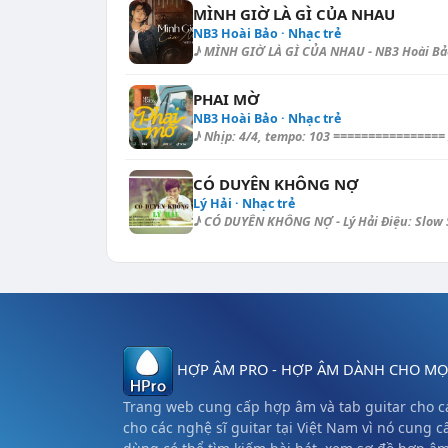
MÌNH GIỜ LÀ GÌ CỦA NHAU
NB3 Hoài Bảo · Nhạc trẻ
♪ MÌNH GIỜ LÀ GÌ CỦA NHAU - NB3 Hoài Bảo 
PHAI MỜ
NB3 Hoài Bảo · Nhạc trẻ
♪ Nhịp: 4/4, tempo: 103 ================ Int
CÓ DUYÊN KHÔNG NỢ
Lý Hải · Nhạc trẻ
♪ CÓ DUYÊN KHÔNG NỢ - Lý Hải Điệu: Slow S
HỢP ÂM PRO - HỢP ÂM DÀNH CHO MỌI
Trang web cung cấp hợp âm và tab guitar cho cá
cho các nghệ sĩ guitar tại Việt Nam vì nó cung c