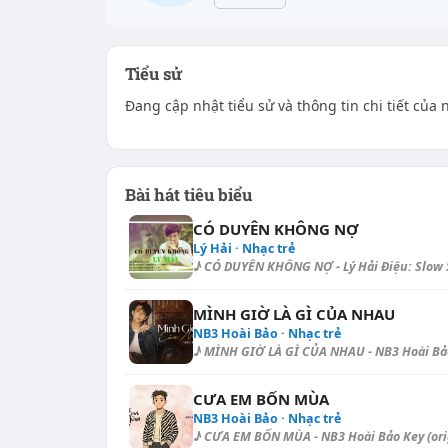
Tiểu sử
Đang cập nhật tiểu sử và thông tin chi tiết của 
Bài hát tiêu biểu
CÓ DUYÊN KHÔNG NỢ
Lý Hải · Nhạc trẻ
♪ CÓ DUYÊN KHÔNG NỢ - Lý Hải Điệu: Slow S
MÌNH GIỜ LÀ GÌ CỦA NHAU
NB3 Hoài Bảo · Nhạc trẻ
♪ MÌNH GIỜ LÀ GÌ CỦA NHAU - NB3 Hoài Bảo 
CƯA EM BỐN MÙA
NB3 Hoài Bảo · Nhạc trẻ
♪ CƯA EM BỐN MÙA - NB3 Hoài Bảo Key (origi