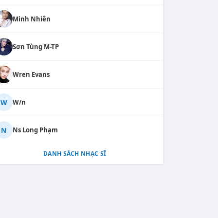
Minh Nhiên
Sơn Tùng M-TP
Wren Evans
W
W/n
N
Ns Long Phạm
DANH SÁCH NHẠC SĨ