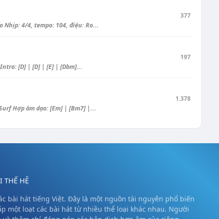
377
Nhịp: 4/4, tempo: 104, điệu: Ro...
197
ro: [D] | [D] | [E] | [Dbm]...
1.378
urf Hợp âm dạo: [Em] | [Bm7] |...
 THẾ HỆ
c bài hát tiếng Việt. Đây là một nguồn tài nguyên phổ biến
ấp một loạt các bài hát từ nhiều thể loại khác nhau. Người