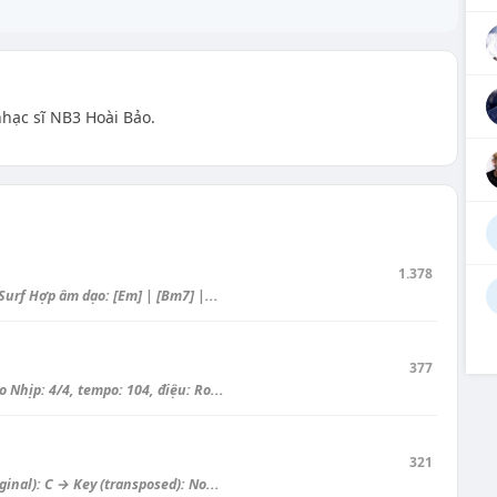
nhạc sĩ NB3 Hoài Bảo.
1.378
urf Hợp âm dạo: [Em] | [Bm7] |...
377
Nhịp: 4/4, tempo: 104, điệu: Ro...
321
nal): C → Key (transposed): No...