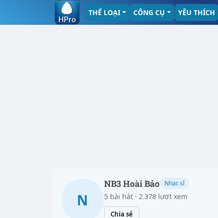
THỂ LOẠI
CÔNG CỤ
YÊU THÍCH
NB3 Hoài Bảo
Nhạc sĩ
N
5 bài hát · 2.378 lượt xem
Chia sẻ