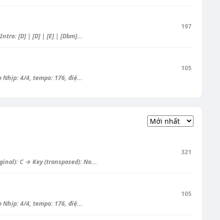
197
ro: [D] | [D] | [E] | [Dbm]...
105
Nhịp: 4/4, tempo: 176, điệ...
321
nal): C → Key (transposed): No...
105
Nhịp: 4/4, tempo: 176, điệ...