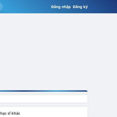
Đăng nhập
|
Đăng ký
hạc sĩ khác