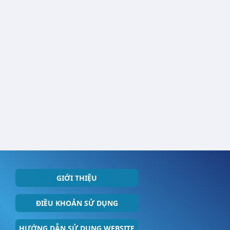
GIỚI THIỆU
ĐIỀU KHOẢN SỬ DỤNG
HƯỚNG DẪN SỬ DỤNG WEBSITE