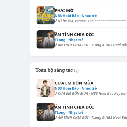
PHAI MỜ
NB3 Hoài Bảo · Nhạc trẻ
♪ Nhịp: 4/4, tempo: 103 ================ Int
ÂN TÌNH CHIA ĐÔI
TLong · Nhạc trẻ
♪ ÂN TÌNH CHIA ĐÔI - TLong & NB3 Hoài Bảo 
Toàn bộ sáng tác
(5)
CƯA EM BỐN MÙA
NB3 Hoài Bảo · Nhạc trẻ
♪ CƯA EM BỐN MÙA - NB3 Hoài Bảo Key (origi
ÂN TÌNH CHIA ĐÔI
TLong · Nhạc trẻ
♪ ÂN TÌNH CHIA ĐÔI - TLong & NB3 Hoài Bảo 