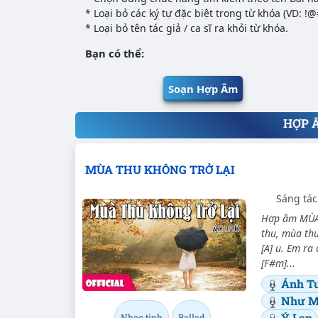
* Loại bỏ các ký tự đặc biệt trong từ khóa (VD: !
* Loại bỏ tên tác giả / ca sĩ ra khỏi từ khóa.
Bạn có thể:
Soạn Hợp Âm
HỢP 
MÙA THU KHÔNG TRỞ LẠI
Sáng tác
Hợp âm MÙA 
thu, mùa thu
[A] u. Em ra
[F#m]...
Ánh T
Như M
Ý Lan
Nhạc tình
Ballad