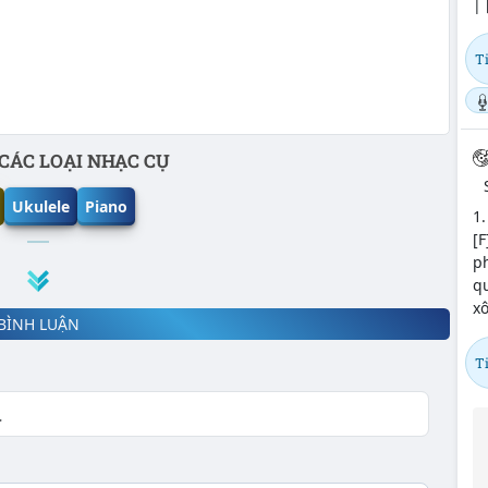
| 
T
CÁC LOẠI NHẠC CỤ
Ukulele
Piano
1.
[F
ph
qu
xô
BÌNH LUẬN
T