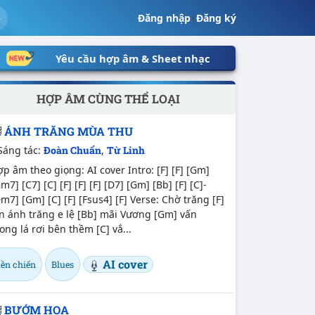
Đăng nhập
|
Đăng ký
Yêu cầu hợp âm & Sheet nhạc
HỢP ÂM CÙNG THỂ LOẠI
ÁNH TRĂNG MÙA THU
Sáng tác:
Đoàn Chuẩn
,
Từ Linh
p âm theo giọng: AI cover Intro: [F] [F] [Gm]
m7] [C7] [C] [F] [F] [F] [D7] [Gm] [Bb] [F] [C]-
m7] [Gm] [C] [F] [Fsus4] [F] Verse: Chờ trăng [F]
n ánh trăng e lệ [Bb] mãi Vương [Gm] vấn
ng lá rơi bên thềm [C] vắ...
AI cover
iền chiến
Blues
BƯỚM HOA