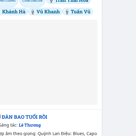
Khánh Hà
Vũ Khanh
Tuấn Vũ
ĐÀN BAO TUỔI RỒI
Sáng tác:
Lê Thương
ợp âm theo giọng: Quỳnh Lan Điệu: Blues, Capo