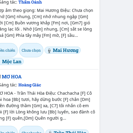
Sáng tác:
Thẩm Oánh
ợp âm theo giọng: Mai Hương Điệu: Chưa chọn
hớ [Gm] nhung, [Cm] nhớ nhung ngập [Gm]
ời [Cm] Buồn vương khắp [Fm] nơi, [Gm7] gió
ăng lạc lối . Nhớ [Gm] nhung, [Cm] sắt se lòng
á [Gm] Phía tây mây [Fm] mờ, [F] sầu...
Mai Hương
iền chiến
Chưa chọn
Mộc Lan
MƠ HOA
Sáng tác:
Hoàng Giác
Ơ HOA - Trần Thái Hòa Điệu: Chachacha [F] Cô
i hoa [Bb] tươi, hãy dừng bước [F] chân [Dm]
rên đường thầm [Gm] xa, [C7] tôi nhắn cô em
i [F] lời Lòng không lưu [Bb] luyến, sao đành cô
ng [F] quên,[Dm] Quên người g...
Trần Thái Hòa
iền chiến
Chachacha