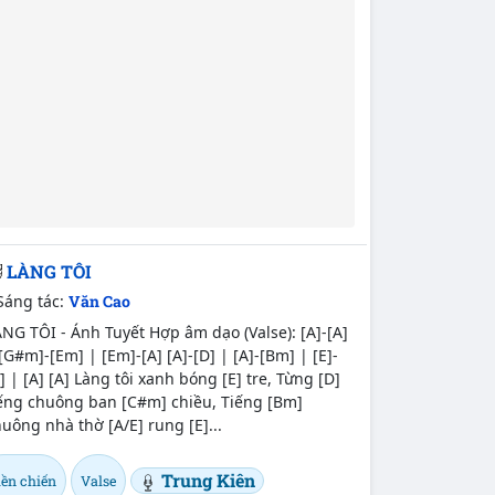
LÀNG TÔI
Sáng tác:
Văn Cao
NG TÔI - Ánh Tuyết Hợp âm dạo (Valse): [A]-[A]
[G#m]-[Em] | [Em]-[A] [A]-[D] | [A]-[Bm] | [E]-
] | [A] [A] Làng tôi xanh bóng [E] tre, Từng [D]
iếng chuông ban [C#m] chiều, Tiếng [Bm]
uông nhà thờ [A/E] rung [E]...
Trung Kiên
iền chiến
Valse