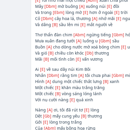
[E]
Tôi nhớ mãi một chiều
[Abm]
xuân chia phôi
Mây
[Dbm]
mờ buông
[A]
xuống núi
[E]
đồi
Và trong
[Ebm]
lòng mờ
[E]
hơn ở ngoài
[E]
trời
Cỏ
[Dbm]
cây hoa lá, thương
[A]
nhớ mãi
[E]
ngườ
Và dâng
[B]
sầu lên mi
[E]
mắt người về
Thơ thẩn đàn chim
[Abm]
ngừng tiếng
[Gbm]
hó
Mưa xuân đang tưới
[A]
luống u
[Gbm]
sầu
Buồn
[A]
cho dòng nước mờ xoá bóng chim
[E]
u
Và gió
[B]
chiều còn khóc
[Db]
thương
Mãi
[B]
mối tình còn
[E]
vấn vương
Ai
[E]
về sau dãy núi Kim Bôi
Nhắn
[Dbm]
rằng tim
[A]
tôi chưa phai
[Gbm]
m
Hình
[A]
dung một chiếc thắt lưng
[B]
xanh
Một chiếc
[E]
khăn màu trắng trăng
Một chiếc
[B]
vòng sáng lóng lánh
Với nụ cười nàng
[E]
quá xinh
Nàng
[A]
ơi, tôi đã rút tơ
[E]
lòng
Dệt
[Gb]
mấy cung yêu
[B]
thương
Gởi
[E]
lòng trong trắng
Của
[Abm]
mấy bông hoa rừng