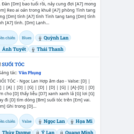
. Đàn [Dm] bao tuổi rồi, nảy cung đợi [A7] mong
m] Reo ai oán trong khuê [A7] phòng Tình tang
ng [Dm] tính [A7] tình Tình tang tang [Dm] tính
nh [A7] tình. [Dm] Lạnh...
Quỳnh Lan
iền chiến
Blues
Ánh Tuyết
Thái Thanh
SUỐI TÓC
Sáng tác:
Văn Phụng
ỐI TÓC - Ngọc Lan Hợp âm dạo - Valse: [D] |
] | [A] | [D] | [G] | [D] | [D] | [G] | [A]-[D] | [D]
m cho [D] thấy liễu [D7] xanh xanh lả [G] lơi [G]
y đi [D] tìm dòng [Bm] suối tóc trên [Em] vai.
m] Ghi trong [D]...
Ngọc Lan
Họa Mi
iền chiến
Valse
Thùy Dương
Ý Lan
Quang Minh