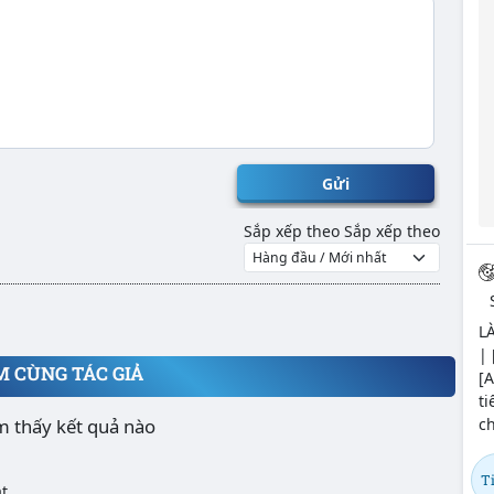
Gửi
Sắp xếp theo
Sắp xếp theo
LÀ
| 
M CÙNG TÁC GIẢ
[A
t
m thấy kết quả nào
ch
T
t.