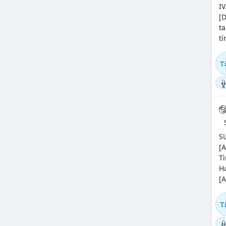
IV
[D
ta
tí
T
SU
[A
Tì
Ha
[A
T