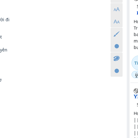
i đi
Hợ
Tr
b
t
mu
b
yên
T
ờ
Y
Hợ
| 
| 
| 