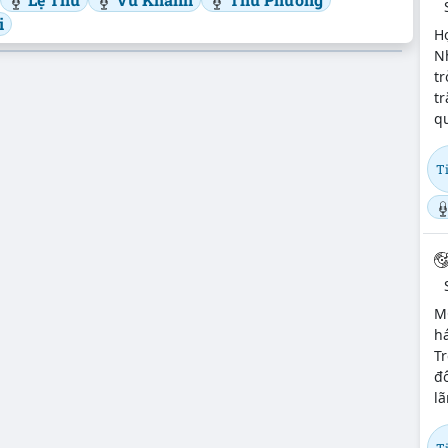
i
H
N
tr
tr
qu
T
M
há
T
đô
lã
T