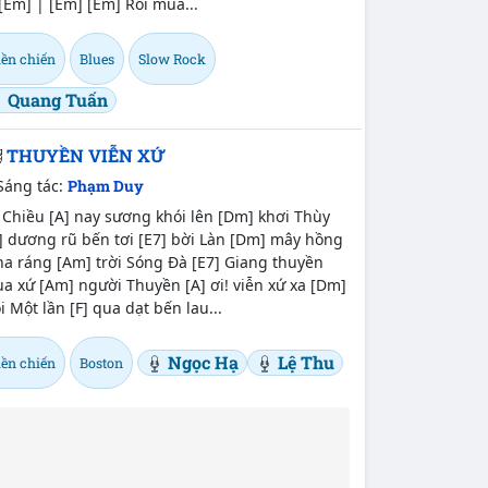
[Em] | [Em] [Em] Rồi mùa...
iền chiến
Blues
Slow Rock
Quang Tuấn
THUYỀN VIỄN XỨ
Sáng tác:
Phạm Duy
 Chiều [A] nay sương khói lên [Dm] khơi Thùy
] dương rũ bến tơi [E7] bời Làn [Dm] mây hồng
a ráng [Am] trời Sóng Đà [E7] Giang thuyền
a xứ [Am] người Thuyền [A] ơi! viễn xứ xa [Dm]
i Một lần [F] qua dạt bến lau...
Ngọc Hạ
Lệ Thu
iền chiến
Boston