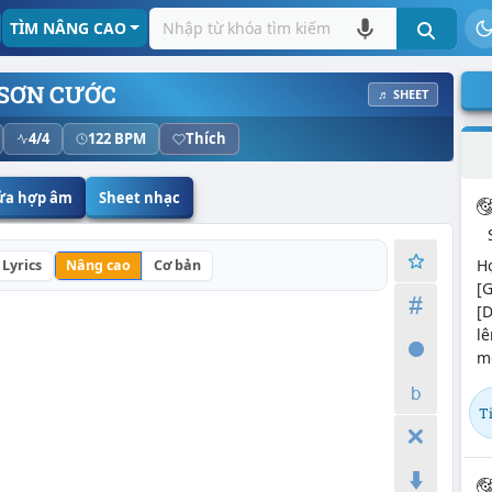
TÌM NÂNG CAO
 SƠN CƯỚC
♬ SHEET
4/4
122 BPM
Thích
sửa hợp âm
Sheet nhạc
Hợ
Lyrics
Nâng cao
Cơ bản
[G
[D
lê
mo
T