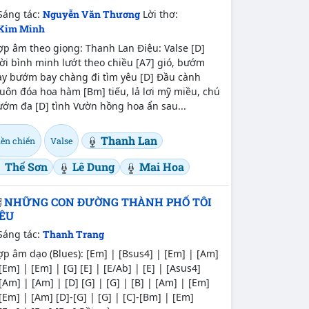
Sáng tác:
Nguyễn Văn Thương
Lời thơ:
Kim Minh
p âm theo giọng: Thanh Lan Điệu: Valse [D]
ời bình minh lướt theo chiều [A7] gió, bướm
ay bướm bay chàng đi tìm yêu [D] Đầu cành
ôn đóa hoa hàm [Bm] tiếu, lả lơi mỹ miều, chú
ướm đa [D] tình Vườn hồng hoa ẩn sau...
Thanh Lan
iền chiến
Valse
Thế Sơn
Lê Dung
Mai Hoa
NHỮNG CON ĐƯỜNG THÀNH PHỐ TÔI
ÊU
Sáng tác:
Thanh Trang
p âm dạo (Blues): [Em] | [Bsus4] | [Em] | [Am]
[Em] | [Em] | [G] [E] | [E/Ab] | [E] | [Asus4]
[Am] | [Am] | [D] [G] | [G] | [B] | [Am] | [Em]
[Em] | [Am] [D]-[G] | [G] | [C]-[Bm] | [Em]