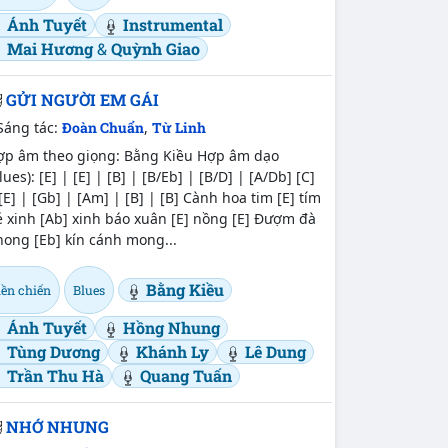
Ánh Tuyết
Instrumental
Mai Hương
&
Quỳnh Giao
GỬI NGƯỜI EM GÁI
Sáng tác:
Đoàn Chuẩn
,
Từ Linh
ợp âm theo giọng: Bằng Kiều Hợp âm dạo
lues): [E] | [E] | [B] | [B/Eb] | [B/D] | [A/Db] [C]
[E] | [Gb] | [Am] | [B] | [B] Cành hoa tim [E] tím
 xinh [Ab] xinh báo xuân [E] nồng [E] Đượm đà
ong [Eb] kín cánh mong...
Bằng Kiều
iền chiến
Blues
Ánh Tuyết
Hồng Nhung
Tùng Dương
Khánh Ly
Lê Dung
Trần Thu Hà
Quang Tuấn
NHỚ NHUNG