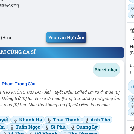
@#$%^&*?).
Yêu cầu Hợp Âm
(Hoặc)
H
ÂM CÙNG CA SĨ
(B
| 
bé
Sheet nhạc
ph
:
Phạm Trọng Cầu
T
THU KHÔNG TRỞ LẠI - Ánh Tuyết Điệu: Ballad Em ra đi mùa [D]
 không trở [D] lại. Em ra đi mùa [F#m] thu, sương mờ giăng âm
 đi mùa [D] thu, Mùa thu không còn [D] nữa Đếm lá úa mùa
uyết
Khánh Hà
Thái Thanh
Anh Thơ
ai
Tuấn Ngọc
Sĩ Phú
Quang Lý
Lệ Thu
Vũ Khanh
Thu Phương