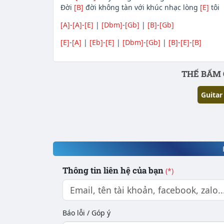
Đời
[B]
đời không tàn với khúc nhạc lòng
[E]
tôi
[A]
-
[A]
-
[E]
|
[Dbm]
-
[Gb]
|
[B]
-
[Gb]
[E]
-
[A]
|
[Eb]
-
[E]
|
[Dbm]
-
[Gb]
|
[B]
-
[E]
-
[B]
Phần nội dung
THẾ BẤM 
Guitar
Thông tin liên hệ của bạn
(*)
Báo lỗi / Góp ý