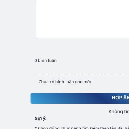
0 bình luận
Chưa có bình luận nào mới
HỢP Â
Không tì
Gợi ý:
* Chọn đúng chức năng tìm kiếm theo tên Bài há