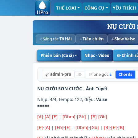
THỂ LOẠI
CÔNG CỤ
YÊU THÍCH
NỤ CƯỜI
Sáng tác:
Tô Hải
Tiền chiến
Slow Valse
Phiên bản (Ca sĩ)
Nhạc - Video
✏️ Chỉnh 
admin-pro
Tone gốc:
E
Chords
NỤ CƯỜI SƠN CƯỚC
-
Ánh Tuyết
Nhịp: 4/4, tempo: 122, điệu:
Valse
=====
[A]
-
[A]
-
[E]
|
[Dbm]
-
[Gb]
|
[B]
-
[Gb]
[E]
-
[A]
|
[Eb]
-
[E]
|
[Dbm]
-
[Gb]
|
[B]
-
[E]
-
[B]