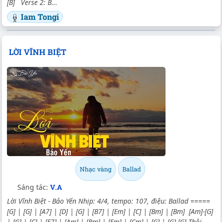
[B] Verse 2: B...
Iam Tongi
LỜI VĨNH BIỆT
Nhạc vàng
Ballad
Sáng tác:
V.A
Lời Vĩnh Biệt - Bảo Yến Nhịp: 4/4, tempo: 107, điệu: Ballad =====
[G] | [G] | [A7] | [D] | [G] | [B7] | [Em] | [C] | [Bm] | [Bm] [Am]-[G]
| [G] | [C] | [E7] | [Am] | [Bm] | [Em] | [Cm] | [G] | [G] [G] Thôi