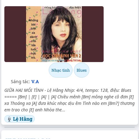
Nhạc tình
Blues
Sáng tác:
V.A
GIỮA HAI MỐI TÌNH - Lệ Hằng Nhịp: 4/4, tempo: 128, điệu: Blues
===== [Bm] | [E] | [A] | [A] Chiều mênh [Bm] mông nghe cô đơn [E]
xa Thoáng xa [A] đưa khúc nhạc dịu êm Tình nào em [Bm7] thương
em trao cho [E] anh Nhòa the...
Lệ Hằng