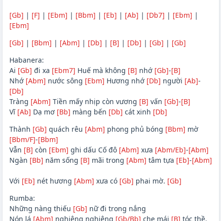
[Gb]
|
[F]
|
[Ebm]
|
[Bbm]
|
[Eb]
|
[Ab]
|
[Db7]
|
[Ebm]
|
[Ebm]
[Gb]
|
[Bbm]
|
[Abm]
|
[Db]
|
[B]
|
[Db]
|
[Gb]
|
[Gb]
Habanera:
Ai
[Gb]
đi xa
[Ebm7]
Huế mà không
[B]
nhớ
[Gb]
-
[B]
Nhớ
[Abm]
nước sông
[Ebm]
Hương nhớ
[Db]
người
[Ab]
-
[Db]
Tràng
[Abm]
Tiền mấy nhịp còn vương
[B]
vấn
[Gb]
-
[B]
Vĩ
[Ab]
Dạ mơ
[Bb]
màng bến
[Db]
cát xinh
[Db]
Thành
[Gb]
quách rêu
[Abm]
phong phủ bóng
[Bbm]
mờ
[Bbm/F]
-
[Bbm]
Vẫn
[B]
còn
[Ebm]
ghi dấu Cố đô
[Abm]
xưa
[Abm/Eb]
-
[Abm]
Ngàn
[Bb]
năm sống
[B]
mãi trong
[Abm]
tâm tựa
[Eb]
-
[Abm]
Với
[Eb]
nét hương
[Abm]
xưa có
[Gb]
phai mờ.
[Gb]
Rumba:
Những nàng thiếu
[Gb]
nữ đi trong nắng
Nón lá
[Abm]
nghiêng nghiêng
[Gb/Bb]
che mái
[B]
tóc thề.