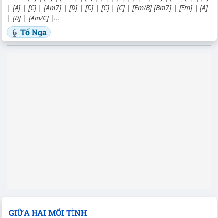
| [A] | [C] | [Am7] | [D] | [D] | [C] | [C] | [Em/B] [Bm7] | [Em] | [A]
| [D] | [Am/C] |...
Tố Nga
GIỮA HAI MỐI TÌNH