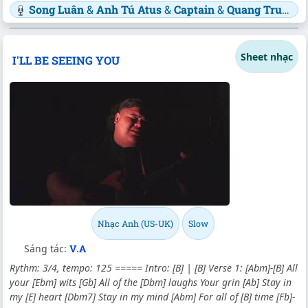
Song Luân
&
Anh Tú Atus
&
Captain
&
Quang Trung
Sheet nhạc
I'LL BE SEEING YOU
Nhạc Anh (US-UK)
Slow
Sáng tác:
V.A
Rythm: 3/4, tempo: 125 ===== Intro: [B] | [B] Verse 1: [Abm]-[B] All
your [Ebm] wits [Gb] All of the [Dbm] laughs Your grin [Ab] Stay in
my [E] heart [Dbm7] Stay in my mind [Abm] For all of [B] time [Fb]-