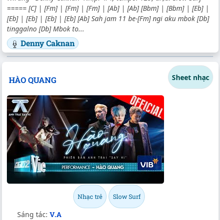
===== [C] | [Fm] | [Fm] | [Fm] | [Ab] | [Ab] [Bbm] | [Bbm] | [Eb] |
[Eb] | [Eb] | [Eb] | [Eb] [Ab] Sah jam 11 be-[Fm] ngi aku mbok [Db]
tinggalno [Db] Mbok to...
Denny Caknan
Sheet nhạc
HÀO QUANG
Nhạc trẻ
Slow Surf
Sáng tác:
V.A