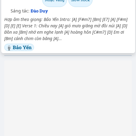
Sáng tác:
Đào Duy
Hợp âm theo giọng: Bảo Yến Intro: [A] [F#m7] [Bm] [E7] [A] [F#m]
[D] [E] [E] Verse 1: Chiều nay [A] gió mưa giăng mờ đồi núi [A] [D]
Đồn xa [Bm] nhớ em nghe lạnh [A] hoàng hôn [C#m7] [D] Em ơi
[Bm] cánh chim còn băng [A]...
Bảo Yến