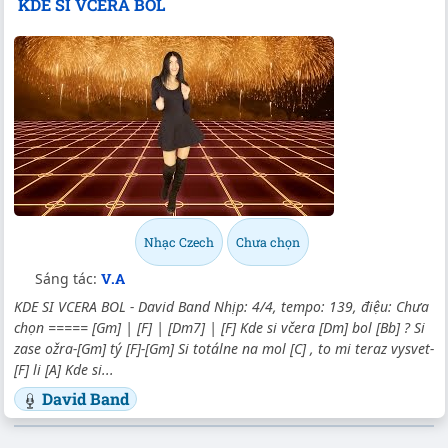
KDE SI VCERA BOL
Nhạc Czech
Chưa chọn
Sáng tác:
V.A
KDE SI VCERA BOL - David Band Nhịp: 4/4, tempo: 139, điệu: Chưa
chọn ===== [Gm] | [F] | [Dm7] | [F] Kde si včera [Dm] bol [Bb] ? Si
zase ožra-[Gm] tý [F]-[Gm] Si totálne na mol [C] , to mi teraz vysvet-
[F] li [A] Kde si...
David Band