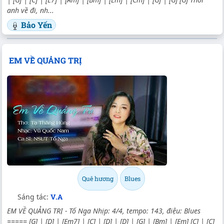
anh về đi, nh...
Bảo Yến
EM VỀ QUẢNG TRỊ
Quê hương
Blues
Sáng tác:
V.A
EM VỀ QUẢNG TRỊ - Tố Nga Nhịp: 4/4, tempo: 143, điệu: Blues
===== [G] | [D] | [Em7] | [C] | [D] | [D] | [G] | [Bm] | [Em] [C] | [C]