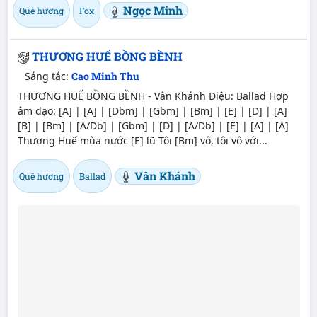
Ngọc Minh
Quê hương
Fox
THƯƠNG HUẾ BỒNG BỀNH
Sáng tác:
Cao Minh Thu
THƯƠNG HUẾ BỒNG BỀNH - Vân Khánh Điệu: Ballad Hợp
âm dạo: [A] | [A] | [Dbm] | [Gbm] | [Bm] | [E] | [D] | [A]
[B] | [Bm] | [A/Db] | [Gbm] | [D] | [A/Db] | [E] | [A] | [A]
Thương Huế mùa nước [E] lũ Tôi [Bm] vô, tôi vô với...
Vân Khánh
Quê hương
Ballad