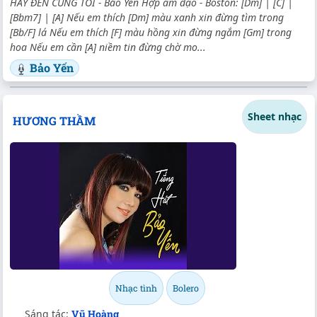
HÃY ĐẾN CÙNG TÔI - Bảo Yến Hợp âm dạo - Boston: [Dm] | [C] |
[Bbm7] | [A] Nếu em thích [Dm] màu xanh xin đừng tìm trong
[Bb/F] lá Nếu em thích [F] màu hồng xin đừng ngắm [Gm] trong
hoa Nếu em cần [A] niềm tin đừng chờ mo...
Bảo Yến
Sheet nhạc
HƯƠNG THẦM
Nhạc tình
Bolero
Sáng tác:
Vũ Hoàng