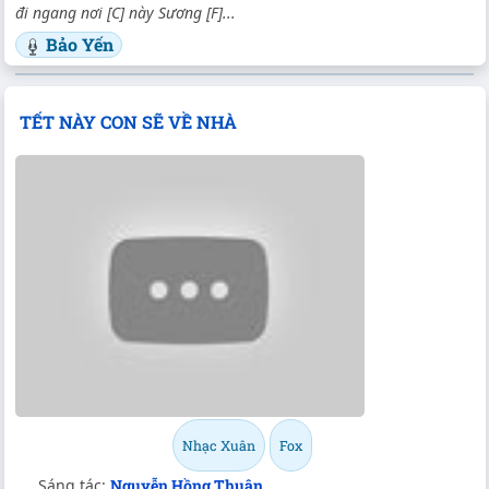
đi ngang nơi [C] này Sương [F]...
Bảo Yến
TẾT NÀY CON SẼ VỀ NHÀ
Nhạc Xuân
Fox
Sáng tác:
Nguyễn Hồng Thuận