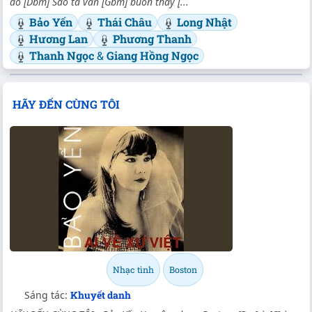
đỏ [Dbm] Sao ta vẫn [Gbm] buồn thấy [...
Bảo Yến
Thái Châu
Long Nhật
Hương Lan
Phương Thanh
Thanh Ngọc
&
Giang Hồng Ngọc
HÃY ĐẾN CÙNG TÔI
Nhạc tình
Boston
Sáng tác:
Khuyết danh