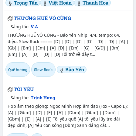
Trọng Tấn
Việt Hoàn
Thanh Hoa
THƯƠNG HUẾ VÔ CÙNG
Sáng tác:
V.A
THƯƠNG HUẾ VÔ CÙNG - Bảo Yến Nhịp: 4/4, tempo: 64,
điệu: Slow Rock ===== [D] | [D] | [D] | [D] | [D] | [D] | [A] |
[Gb] | [Bm] | [Em] | [A] [D] | [Em] | [G] | [G/D] | [Bm] |
[Em] | [A] | [D] | [D] | [D] Tôi trở về đây t...
Bảo Yến
Quê hương
Slow Rock
TÔI YÊU
Sáng tác:
Trịnh Hưng
Hợp âm theo giọng: Ngọc Minh Hợp âm dạo (Fox - Capo I.):
[A] | [Gbm] | [D] | [E] | [A] | [Dbm] | [Gbm] | [Dbm] |
[Gbm] | [E] | [A] | [E] Tôi yêu quê [A] tôi yêu lũy tre dài
đẹp xinh, [A] Yêu con sông [Dbm] xanh dâng cát...