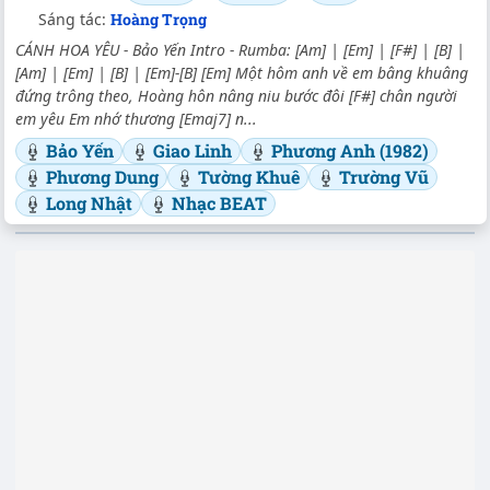
Sáng tác:
Hoàng Trọng
CÁNH HOA YÊU - Bảo Yến Intro - Rumba: [Am] | [Em] | [F#] | [B] |
[Am] | [Em] | [B] | [Em]-[B] [Em] Một hôm anh về em bâng khuâng
đứng trông theo, Hoàng hôn nâng niu bước đôi [F#] chân người
em yêu Em nhớ thương [Emaj7] n...
Bảo Yến
Giao Linh
Phương Anh (1982)
Phương Dung
Tường Khuê
Trường Vũ
Long Nhật
Nhạc BEAT