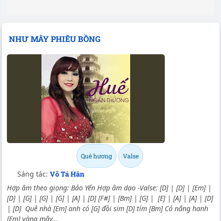
NHƯ MÂY PHIÊU BỒNG
Quê hương
Valse
Sáng tác:
Võ Tá Hân
Hợp âm theo giọng: Bảo Yến Hợp âm dạo -Valse: [D] | [D] | [Em] |
[D] | [G] | [G] | [G] | [A] | [D] [F#] | [Bm] | [G] | [E] | [A] | [A] | [D]
| [D] Quê nhà [Em] anh có [G] đồi sim [D] tím [Bm] Có nắng hanh
[Em] vàng mây...