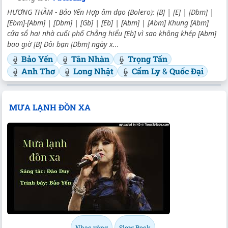
HƯƠNG THẦM - Bảo Yến Hợp âm dạo (Bolero): [B] | [E] | [Dbm] |
[Ebm]-[Abm] | [Dbm] | [Gb] | [Eb] | [Abm] | [Abm] Khung [Abm]
cửa sổ hai nhà cuối phố Chẳng hiểu [Eb] vì sao không khép [Abm]
bao giờ [B] Ðôi bạn [Dbm] ngày x...
Bảo Yến
Tân Nhàn
Trọng Tấn
Anh Thơ
Long Nhật
Cẩm Ly
&
Quốc Đại
MƯA LẠNH ĐỒN XA
Nhạc vàng
Slow Rock