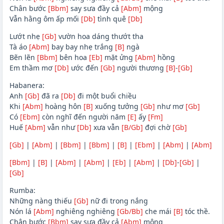
Chân bước
[Bbm]
say sưa đầy cả
[Abm]
mộng
Vẫn hằng ôm ấp mối
[Db]
tình quê
[Db]
Lướt nhẹ
[Gb]
vườn hoa dáng thướt tha
Tà áo
[Abm]
bay bay nhẹ trắng
[B]
ngà
Bẽn lẽn
[Bbm]
bên hoa
[Eb]
mặt ửng
[Abm]
hồng
Em thầm mơ
[Db]
ước đến
[Gb]
người thương
[B]
-
[Gb]
Habanera:
Anh
[Gb]
đã ra
[Db]
đi một buổi chiều
Khi
[Abm]
hoàng hôn
[B]
xuống tưởng
[Gb]
như mơ
[Gb]
Có
[Ebm]
còn nghĩ đến người năm
[E]
ấy
[Fm]
Huế
[Abm]
vẫn như
[Db]
xưa vẫn
[B/Gb]
đợi chờ
[Gb]
[Gb]
|
[Abm]
|
[Bbm]
|
[Bbm]
|
[B]
|
[Ebm]
|
[Abm]
|
[Abm]
[Bbm]
|
[B]
|
[Abm]
|
[Abm]
|
[Eb]
|
[Abm]
|
[Db]
-
[Gb]
|
[Gb]
Rumba:
Những nàng thiếu
[Gb]
nữ đi trong nắng
Nón lá
[Abm]
nghiêng nghiêng
[Gb/Bb]
che mái
[B]
tóc thề.
Chân bước
[Bbm]
say sưa đầy cả
[Abm]
mộng