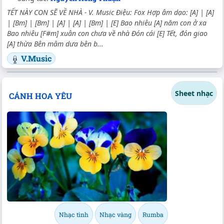
TẾT NÀY CON SẼ VỀ NHÀ - V. Music Điệu: Fox Hợp âm dạo: [A] | [A]
| [Bm] | [Bm] | [A] | [A] | [Bm] | [E] Bao nhiêu [A] năm con ở xa
Bao nhiêu [F#m] xuân con chưa về nhà Đón cái [E] Tết, đón giao
[A] thừa Bên mâm dưa bên b...
V.Music
Sheet nhạc
CÁNH HOA YÊU
Nhạc tình
Nhạc vàng
Rumba