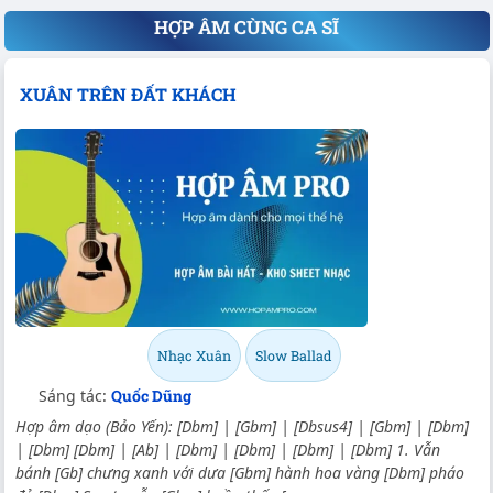
HỢP ÂM CÙNG CA SĨ
XUÂN TRÊN ĐẤT KHÁCH
Nhạc Xuân
Slow Ballad
Sáng tác:
Quốc Dũng
Hợp âm dạo (Bảo Yến): [Dbm] | [Gbm] | [Dbsus4] | [Gbm] | [Dbm]
| [Dbm] [Dbm] | [Ab] | [Dbm] | [Dbm] | [Dbm] | [Dbm] 1. Vẫn
bánh [Gb] chưng xanh với dưa [Gbm] hành hoa vàng [Dbm] pháo