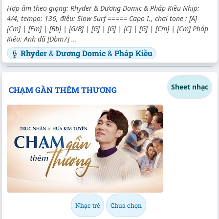
Hợp âm theo giọng: Rhyder & Dương Domic & Pháp Kiều Nhịp:
4/4, tempo: 136, điệu: Slow Surf ===== Capo I., chơi tone : [A]
[Cm] | [Fm] | [Bb] | [G/B] | [G] | [G] | [C] | [G] | [Cm] | [Cm] Pháp
Kiều: Anh đã [Dbm7] ...
Rhyder
&
Dương Domic
&
Pháp Kiều
Sheet nhạc
CHẠM GẦN THÊM THƯƠNG
Nhạc trẻ
Chưa chọn