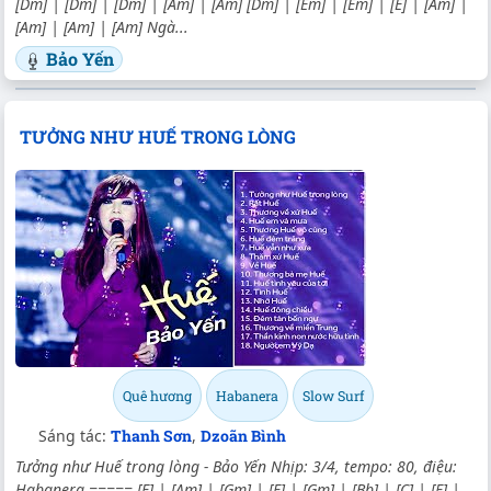
[Dm] | [Dm] | [Dm] | [Am] | [Am] [Dm] | [Em] | [Em] | [E] | [Am] |
[Am] | [Am] | [Am] Ngà...
Bảo Yến
TƯỞNG NHƯ HUẾ TRONG LÒNG
Quê hương
Habanera
Slow Surf
Sáng tác:
Thanh Sơn
,
Dzoãn Bình
Tưởng như Huế trong lòng - Bảo Yến Nhịp: 3/4, tempo: 80, điệu:
Habanera ===== [F] | [Am] | [Gm] | [F] | [Gm] | [Bb] | [C] | [F] |