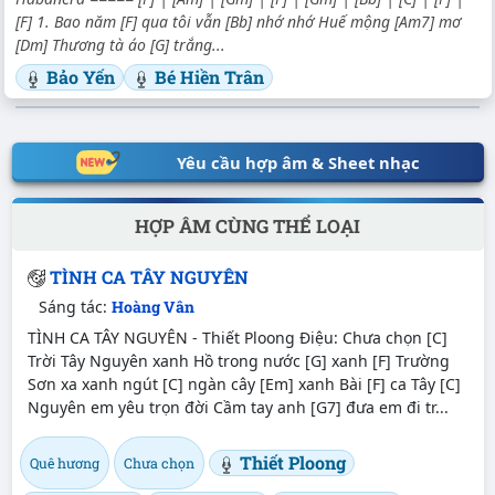
[F] 1. Bao năm [F] qua tôi vẫn [Bb] nhớ nhớ Huế mộng [Am7] mơ
[Dm] Thương tà áo [G] trắng...
Bảo Yến
Bé Hiền Trân
Yêu cầu hợp âm & Sheet nhạc
HỢP ÂM CÙNG THỂ LOẠI
TÌNH CA TÂY NGUYÊN
Sáng tác:
Hoàng Vân
TÌNH CA TÂY NGUYÊN - Thiết Ploong Điệu: Chưa chọn [C]
Trời Tây Nguyên xanh Hồ trong nước [G] xanh [F] Trường
Sơn xa xanh ngút [C] ngàn cây [Em] xanh Bài [F] ca Tây [C]
Nguyên em yêu trọn đời Cầm tay anh [G7] đưa em đi tr...
Thiết Ploong
Quê hương
Chưa chọn