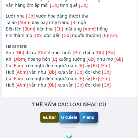
Vẫn hằng ôm ấp mối
[Db]
tình quê
[Db]
Lướt nhẹ
[Gb]
vườn hoa dáng thướt tha
Tà áo
[Abm]
bay bay nhẹ trắng
[B]
ngà
Bẽn lẽn
[Bbm]
bên hoa
[Eb]
mặt ửng
[Abm]
hồng
Em thầm mơ
[Db]
ước đến
[Gb]
người thương
[B]
-
[Gb]
Habanera:
Anh
[Gb]
đã ra
[Db]
đi một buổi
[Gb]
chiều
[Db]
-
[Gb]
Khi
[Abm]
hoàng hôn
[B]
xuống tưởng
[Gb]
như mơ
[Gb]
Có
[Ebm]
còn nghĩ đến người năm
[E]
ấy
[E7]
-
[Fm]
Huế
[Abm]
vẫn như
[Db]
xưa vẫn
[Gb]
đợi chờ
[Gb]
Có
[Ebm]
còn nghĩ đến người năm
[E]
ấy
[E7]
-
[Fm]
Huế
[Abm]
vẫn như
[Db]
xưa vẫn
[Gb]
đợi chờ
[Gb]
Phần nội dung
THẾ BẤM CÁC LOẠI NHẠC CỤ
Guitar
Ukulele
Piano