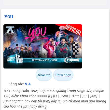
YOU
Nhạc trẻ
Chưa chọn
Sáng tác:
V.A
YOU - Song Luân, Atus, Captain & Quang Trung Nhịp: 4/4, tempo:
128, điệu: Chưa chọn ===== [C]-[F] | [Gm] | [Am] | [C] | [Am] |
[Dm] Captain boy bay tới [Dm] đây [F] Gió cứ mơn man đưa hương
của hoa nhẹ [Dm] bay đến g...