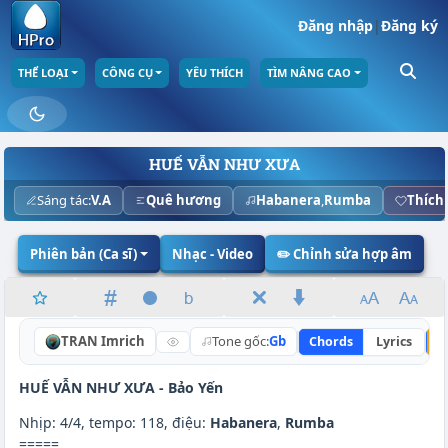
Đăng nhập
|
Đăng ký
THỂ LOẠI
CÔNG CỤ
YÊU THÍCH
TÌM NÂNG CAO
HUẾ VẪN NHƯ XƯA
Sáng tác:
V.A
Quê hương
Habanera
,
Rumba
Thích
Phiên bản (Ca sĩ)
Nhạc - Video
✏️ Chỉnh sửa hợp âm
TRAN Imrich
Tone gốc:
Gb
Chords
Lyrics
N
HUẾ VẪN NHƯ XƯA -
Bảo Yến
Nhịp: 4/4, tempo: 118, điệu:
Habanera
,
Rumba
=====