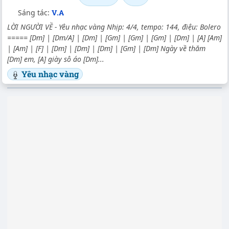
Sáng tác:
V.A
LỜI NGƯỜI VỀ - Yêu nhạc vàng Nhịp: 4/4, tempo: 144, điệu: Bolero
===== [Dm] | [Dm/A] | [Dm] | [Gm] | [Gm] | [Gm] | [Dm] | [A] [Am]
| [Am] | [F] | [Dm] | [Dm] | [Dm] | [Gm] | [Dm] Ngày về thăm
[Dm] em, [A] giày sô áo [Dm]...
Yêu nhạc vàng