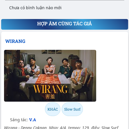
Chưa có bình luận nào mới
HỢP ÂM CÙNG TÁC GIẢ
WIRANG
KHÁC
Slow Surf
Sáng tác:
V.A
Wirang - Denny Caknan Nhịp: 4/4, tempo: 129, điệu: Slow Surf