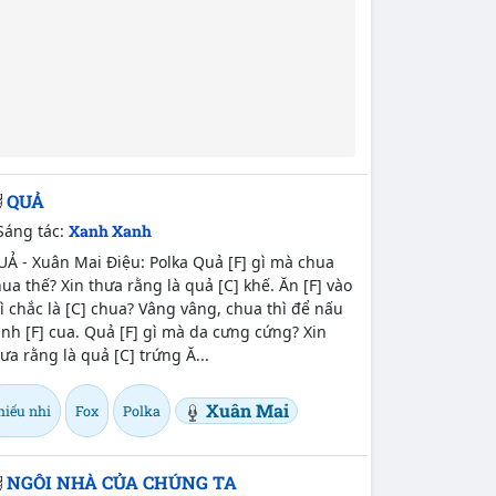
QUẢ
Sáng tác:
Xanh Xanh
Ả - Xuân Mai Điệu: Polka Quả [F] gì mà chua
ua thế? Xin thưa rằng là quả [C] khế. Ăn [F] vào
ì chắc là [C] chua? Vâng vâng, chua thì để nấu
nh [F] cua. Quả [F] gì mà da cưng cứng? Xin
ưa rằng là quả [C] trứng Ă...
Xuân Mai
hiếu nhi
Fox
Polka
NGÔI NHÀ CỦA CHÚNG TA