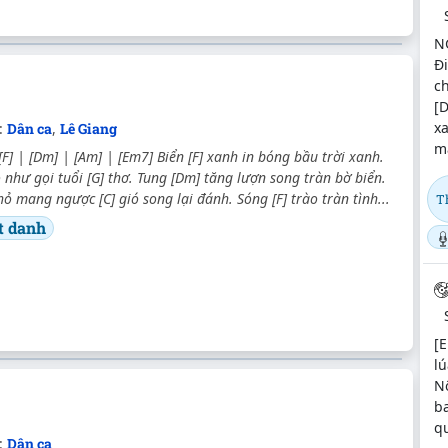
N
Đ
ch
[D
xa
:
Dân ca
,
Lê Giang
ma
 [F] | [Dm] | [Am] | [Em7] Biển [F] xanh in bóng bầu trời xanh.
 như gọi tuổi [G] thơ. Tung [Dm] tăng lượn song tràn bờ biển.
 mang ngược [C] gió song lại đánh. Sóng [F] trào tràn tình...
T
t danh
[E
lú
N
b
q
:
Dân ca