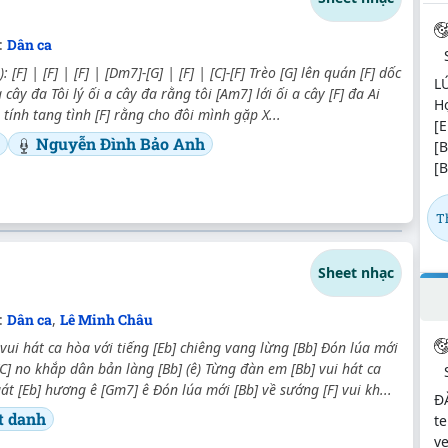
:
Dân ca
: [F] | [F] | [F] | [Dm7]-[G] | [F] | [C]-[F] Trèo [G] lên quán [F] dốc
L
 cây đa Tôi lý ối a cây đa rằng tôi [Am7] lới ối a cây [F] đa Ai
Hợ
 tính tang tình [F] rằng cho đôi mình gặp X...
[E
Nguyễn Đình Bảo Anh
[B
[B
T
Sheet nhạc
:
Dân ca
,
Lê Minh Châu
vui hát ca hòa với tiếng [Eb] chiêng vang lừng [Bb] Đón lúa mới
C] no khắp dân bản làng [Bb] (ê) Từng đàn em [Bb] vui hát ca
t [Eb] hương ê [Gm7] ê Đón lúa mới [Bb] về sướng [F] vui kh...
Đ
t danh
te
v