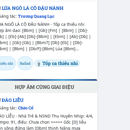
LÚA NGÔ LÀ CÔ ĐẬU NÀNH
Sáng tác:
Trương Quang Lục
ÚA NGÔ LÀ CÔ ĐẬU NÀNH - Tốp ca thiếu nhi
p âm dạo: [Bbm] | [Gb]-[Fm] | [Bbm] | [Db]-
b] | [Eb]-[Ab] [Db]-[Bbm] | [Ebm] | [Ab]-[Db] |
bm] | [Gb]-[Gb] | [Bbm7] [Db]-[Eb] | [Db]-
bm] | [Bbm] | [Db/F]-[Bbm] Lúa [Bbm]...
Tốp ca thiếu nhi
hiếu nhi
Ballad
HỢP ÂM CÙNG GIAI ĐIỆU
ĐÀO LIỄU
Sáng tác:
Chèo Cổ
ÀO LIỄU - Nhà Trẻ & NSND Thu Huyền Nhịp: 4/4,
mpo: 91, điệu: Chưa chọn ===== Gốc [D] liễu
en sông đứng làm [Dbm] thinh Nắng mưa