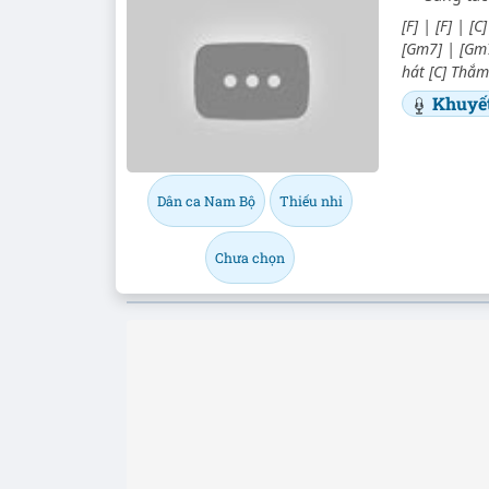
[F] | [F] | [
[Gm7] | [Gm7
hát [C] Thắm 
Khuyế
Dân ca Nam Bộ
Thiếu nhi
Chưa chọn