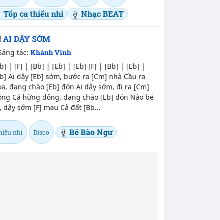
Tốp ca thiếu nhi
Nhạc BEAT
AI DẬY SỚM
Sáng tác:
Khánh Vinh
b] | [F] | [Bb] | [Eb] | [Eb] [F] | [Bb] | [Eb] |
b] Ai dậy [Eb] sớm, bước ra [Cm] nhà Cầu ra
a, đang chào [Eb] đón Ai dậy sớm, đi ra [Cm]
ồng Cả hừng đông, đang chào [Eb] đón Nào bé
, dậy sớm [F] mau Cả đất [Bb...
Bé Bào Ngư
hiếu nhi
Disco