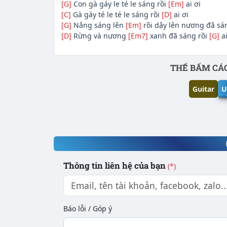
[G]
Con gà gáy le té le sáng rồi
[Em]
ai ơi
[C]
Gà gáy té le té le sáng rồi
[D]
ai ơi
[G]
Nắng sáng lên
[Em]
rồi dậy lên nương đã sá
[D]
Rừng và nương
[Em7]
xanh đã sáng rồi
[G]
ai
Phần nội dung
THẾ BẤM CÁC
Guitar
U
Thông tin liên hệ của bạn
(*)
Báo lỗi / Góp ý