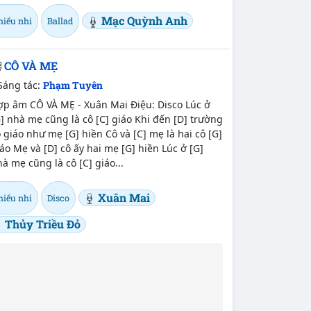
Mạc Quỳnh Anh
hiếu nhi
Ballad
CÔ VÀ MẸ
Sáng tác:
Phạm Tuyên
ợp âm CÔ VÀ MẸ - Xuân Mai Điệu: Disco Lúc ở
] nhà mẹ cũng là cô [C] giáo Khi đến [D] trường
 giáo như mẹ [G] hiền Cô và [C] mẹ là hai cô [G]
áo Mẹ và [D] cô ấy hai mẹ [G] hiền Lúc ở [G]
à mẹ cũng là cô [C] giáo...
Xuân Mai
hiếu nhi
Disco
Thủy Triều Đỏ