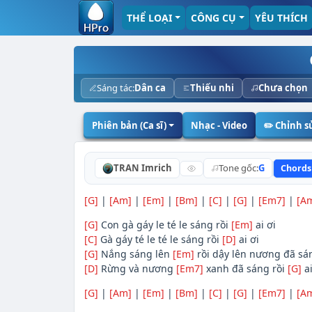
THỂ LOẠI
CÔNG CỤ
YÊU THÍCH
Sáng tác:
Dân ca
Thiếu nhi
Chưa chọn
Phiên bản (Ca sĩ)
Nhạc - Video
✏️ Chỉnh 
TRAN Imrich
Tone gốc:
G
Chords
[G]
|
[Am]
|
[Em]
|
[Bm]
|
[C]
|
[G]
|
[Em7]
|
[A
[G]
Con gà gáy le té le sáng rồi
[Em]
ai ơi
[C]
Gà gáy té le té le sáng rồi
[D]
ai ơi
[G]
Nắng sáng lên
[Em]
rồi dậy lên nương đã sá
[D]
Rừng và nương
[Em7]
xanh đã sáng rồi
[G]
ai
[G]
|
[Am]
|
[Em]
|
[Bm]
|
[C]
|
[G]
|
[Em7]
|
[A