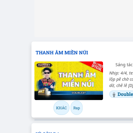
THANH ÂM MIỀN NÚI
Sáng tác
Nhịp: 4/4, t
lộp pê chờ ca
dờ, chê lê [D]
Doubl
KHÁC
Rap