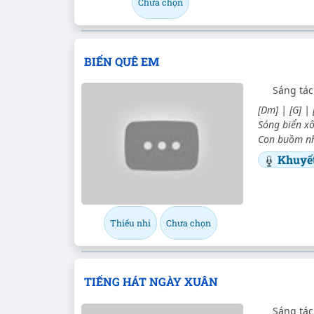
Chưa chọn
BIỂN QUÊ EM
Sáng tác
[Dm] | [G] |
Sóng biển xô
Con buồm nhỏ
Khuyế
Thiếu nhi
Chưa chọn
TIẾNG HÁT NGÀY XUÂN
Sáng tác