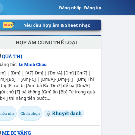
Đăng nhập
|
Đăng ký
Yêu cầu hợp âm & Sheet nhạc
HỢP ÂM CÙNG THỂ LOẠI
QUẢ THỊ
Sáng tác:
Lê Minh Châu
Dm] | [Dm] | [A7]-Dm] | [Dm/A]-[Dm] [Gm7] |
Dm]-[Bb] | [Am]-C] | [Dm/A]-[Dm]-[F] [Dm] Thị
 thị [F] rơi bị [Am] bà Bà [Dm7] để bà [Dm/A]
ửi chứ [F] bà không [Gm] ăn [Bb] Từ trong quả
b/F] thị nàng tiên bước...
Khuyết danh
hiếu nhi
Chưa chọn
MẸ ĐI VẮNG