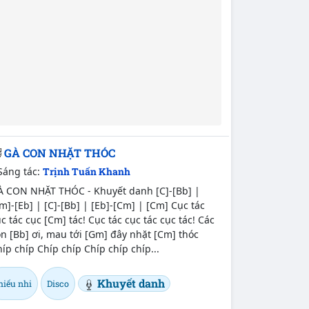
GÀ CON NHẶT THÓC
Sáng tác:
Trịnh Tuấn Khanh
À CON NHẶT THÓC - Khuyết danh [C]-[Bb] |
m]-[Eb] | [C]-[Bb] | [Eb]-[Cm] | [Cm] Cục tác
c tác cục [Cm] tác! Cục tác cục tác cục tác! Các
n [Bb] ơi, mau tới [Gm] đây nhặt [Cm] thóc
íp chíp Chíp chíp Chíp chíp chíp...
Khuyết danh
hiếu nhi
Disco