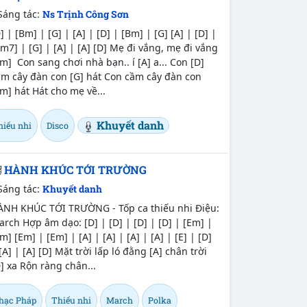
Sáng tác:
Ns Trịnh Công Sơn
] | [Bm] | [G] | [A] | [D] | [Bm] | [G] [A] | [D] |
m7] | [G] | [A] | [A] [D] Mẹ đi vắng, mẹ đi vắng
m] Con sang chơi nhà bạn.. í [A] a... Con [D]
ầm cây đàn con [G] hát Con cầm cây đàn con
m] hát Hát cho mẹ về...
Khuyết danh
hiếu nhi
Disco
HÀNH KHÚC TỚI TRƯỜNG
Sáng tác:
Khuyết danh
ÀNH KHÚC TỚI TRƯỜNG - Tốp ca thiếu nhi Điệu:
rch Hợp âm dạo: [D] | [D] | [D] | [D] | [Em] |
m] [Em] | [Em] | [A] | [A] | [A] | [A] | [E] | [D]
[A] | [A] [D] Mặt trời lấp ló đằng [A] chân trời
] xa Rộn ràng chân...
hạc Pháp
Thiếu nhi
March
Polka