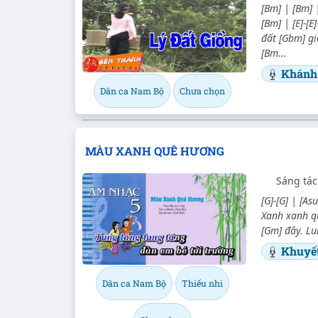
[Bm] | [Bm] 
[Bm] | [E]-[
đất [Gbm] g
[Bm...
Khánh
Dân ca Nam Bộ
Chưa chọn
MÀU XANH QUÊ HƯƠNG
Sáng tác
[G]-[G] | [Asu
Xanh xanh qu
[Gm] đây. Lun
Khuyế
Dân ca Nam Bộ
Thiếu nhi