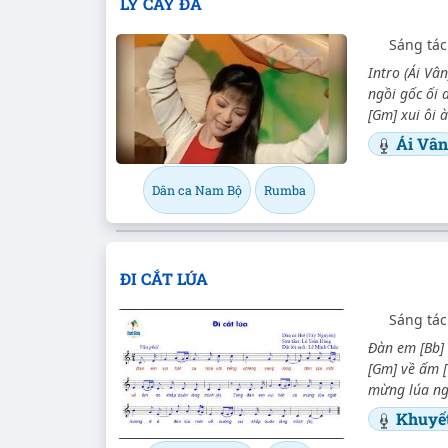
LÝ CÂY ĐA
Sáng tác
Intro (Ái Vân)
ngồi gốc ối a
[Gm] xui ôi à
Ái Vân
Dân ca Nam Bộ
Rumba
ĐI CẮT LÚA
Sáng tác
Đàn em [Bb] 
[Gm] về ấm [
mừng lúa ngá
Khuyế