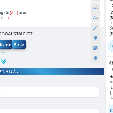
[D
ng rồi
[Am]
ai ơi
[B
 ơi.
[G]
[E
c
 LOẠI NHẠC CỤ
[E
kulele
Piano
T
BÌNH LUẬN
H
Ma
[E
| 
[D
N