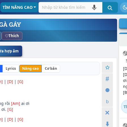
TÌM NÂNG CAO
GÀ GÁY
Thích
sửa hợp âm
[
Lyrics
Nâng cao
Cơ bản
[
ơi
m]
|
[D]
|
[G]
ng
[B
ng rồi
[Am]
ai ơi
T
 ơi.
[G]
m]
|
[D]
|
[G]