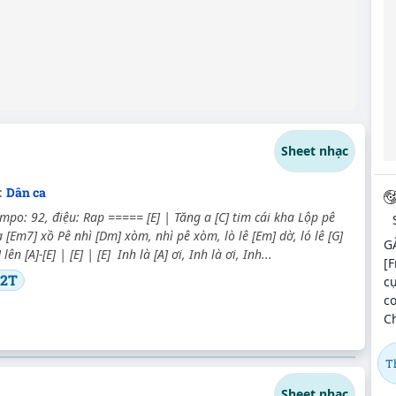
Sheet nhạc
:
Dân ca
empo: 92, điệu: Rap ===== [E] | Tăng a [C] tim cái kha Lộp pê
 [Em7] xồ Pê nhì [Dm] xòm, nhì pê xòm, lò lê [Em] dờ, ló lê [G]
G
 lên [A]-[E] | [E] | [E] Inh là [A] ơi, Inh là ơi, Inh...
[F
e2T
cụ
co
Ch
T
Sheet nhạc