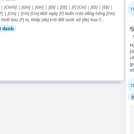
C] | [Cm/G] | [Gm] | [Gm] | [Eb] | [Eb] | [F] [Cm] | [Eb] | [Eb] |
T
] | [Cm] | [Cm] [Cm] Một ngày [F] Xuân trào dâng tiếng [Cm]
thiết bao [F] la, khắp [Ab] trời đất nước nở [Bb] hoa T...
t danh
H
[G
cô
gi
nh
T