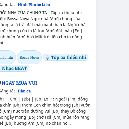
Sáng tác:
Hình Phước Liên
GÔI NHÀ CỦA CHÚNG TA - Tốp ca thiếu nhi
iệu: Bossa Nova Ngôi nhà [Am] chung của
úng ta là trái đất màu xanh bao la Ngôi nhà
m] chung của ta là trái [Am] đất màu [Em]
nh hiền [Am] hoà Mặt trời lên cho ta nắng
i....
Tốp ca thiếu nhi
hiếu nhi
Bossa Nova
Nhạc BEAT
NGÀY MÙA VUI
Sáng tác:
Dân ca
b] | [Cm] | [Bb] | [Eb] Lời 1: Ngoài [Fm] đồng
a chín [Bb] thơm Con chim hót trong [Eb] vườn
ô [Cm] nức trên đường vui [Bb] thay Bõ công
ao ngày mong [Bb] chờ Hội [Cm] mùa rộn ràng
uê [Bb] hương Ấm [Cm] no chan hò...