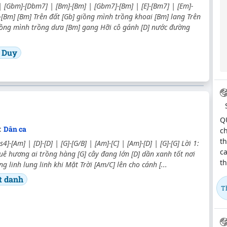
| [Gbm]-[Dbm7] | [Bm]-[Bm] | [Gbm7]-[Bm] | [E]-[Bm7] | [Em]-
E]-[Bm] [Bm] Trên đất [Gb] giồng mình trồng khoai [Bm] lang Trên
iồng mình trồng dưa [Bm] gang Hỡi cô gánh [D] nước đường
 Duy
QU
:
Dân ca
ch
th
s4]-[Am] | [D]-[D] | [G]-[G/B] | [Am]-[C] | [Am]-[D] | [G]-[G] Lời 1:
ca
ê hương ai trồng hàng [G] cây đang lớn [D] dần xanh tốt nơi
th
g linh lung linh khi Mặt Trời [Am/C] lên cho cánh [...
t danh
T