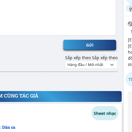
[E
Gửi
[E
ho
Sắp xếp theo
Sắp xếp theo
đ
ơi
T
M CÙNG TÁC GIẢ
Sheet nhạc
:
Dân ca