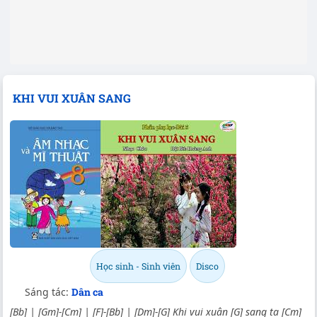
KHI VUI XUÂN SANG
Học sinh - Sinh viên
Disco
Sáng tác:
Dân ca
[Bb] | [Gm]-[Cm] | [F]-[Bb] | [Dm]-[G] Khi vui xuân [G] sang ta [Cm]