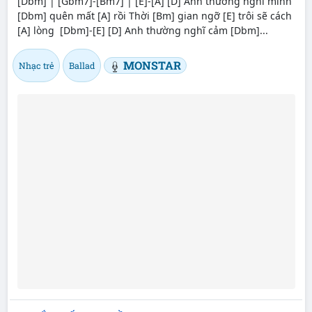
[Dbm] | [Gbm7]-[Bm7] | [E]-[A] [D] Anh thường nghĩ mình
[Dbm] quên mất [A] rồi Thời [Bm] gian ngỡ [E] trôi sẽ cách
[A] lòng [Dbm]-[E] [D] Anh thường nghĩ cảm [Dbm]...
MONSTAR
Nhạc trẻ
Ballad