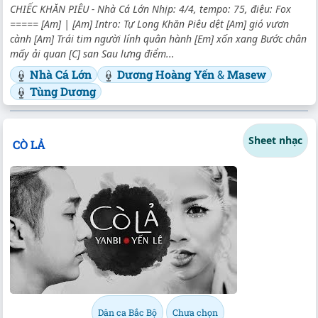
CHIẾC KHĂN PIÊU - Nhà Cá Lớn Nhịp: 4/4, tempo: 75, điệu: Fox
===== [Am] | [Am] Intro: Tự Long Khăn Piêu dệt [Am] gió vươn
cành [Am] Trái tim người lính quân hành [Em] xốn xang Bước chân
mấy ải quan [C] san Sau lưng điểm...
Nhà Cá Lớn
Dương Hoàng Yến
&
Masew
Tùng Dương
Sheet nhạc
CÒ LẢ
Dân ca Bắc Bộ
Chưa chọn