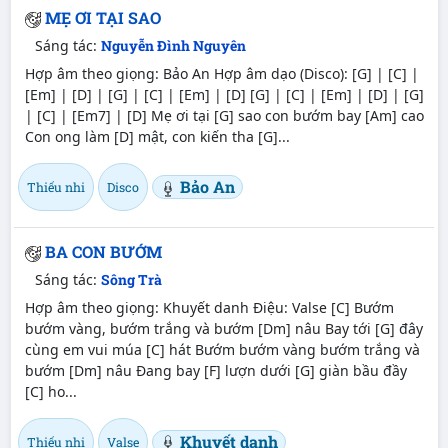
MẸ ƠI TẠI SAO
Sáng tác:
Nguyễn Đình Nguyên
Hợp âm theo giọng: Bảo An Hợp âm dạo (Disco): [G] | [C] |
[Em] | [D] | [G] | [C] | [Em] | [D] [G] | [C] | [Em] | [D] | [G]
| [C] | [Em7] | [D] Mẹ ơi tại [G] sao con bướm bay [Am] cao
Con ong làm [D] mật, con kiến tha [G]...
Bảo An
Thiếu nhi
Disco
BA CON BƯỚM
Sáng tác:
Sông Trà
Hợp âm theo giọng: Khuyết danh Điệu: Valse [C] Bướm
bướm vàng, bướm trắng và bướm [Dm] nâu Bay tới [G] đây
cùng em vui múa [C] hát Bướm bướm vàng bướm trắng và
bướm [Dm] nâu Đang bay [F] lượn dưới [G] giàn bầu đầy
[C] ho...
Khuyết danh
Thiếu nhi
Valse