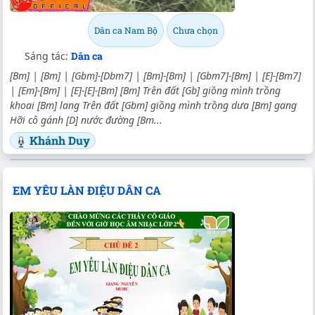
Dân ca Nam Bộ
Chưa chọn
Sáng tác:
Dân ca
[Bm] | [Bm] | [Gbm]-[Dbm7] | [Bm]-[Bm] | [Gbm7]-[Bm] | [E]-[Bm7]
| [Em]-[Bm] | [E]-[E]-[Bm] [Bm] Trên đất [Gb] giồng mình trồng
khoai [Bm] lang Trên đất [Gbm] giồng mình trồng dưa [Bm] gang
Hỡi cô gánh [D] nước đường [Bm...
Khánh Duy
EM YÊU LÀN ĐIỆU DÂN CA