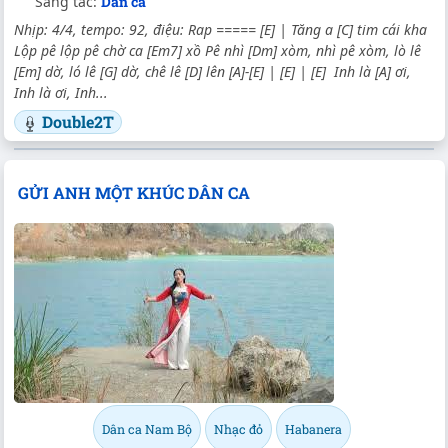
Sáng tác:
Dân ca
Nhịp: 4/4, tempo: 92, điệu: Rap ===== [E] | Tăng a [C] tim cái kha
Lộp pê lộp pê chờ ca [Em7] xồ Pê nhì [Dm] xòm, nhì pê xòm, lò lê
[Em] dờ, ló lê [G] dờ, chê lê [D] lên [A]-[E] | [E] | [E] Inh là [A] ơi,
Inh là ơi, Inh...
Double2T
GỬI ANH MỘT KHÚC DÂN CA
Dân ca Nam Bộ
Nhạc đỏ
Habanera