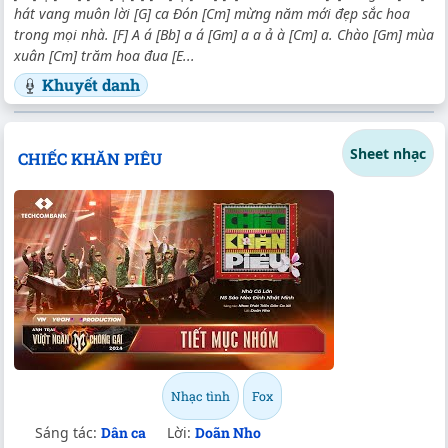
hát vang muôn lời [G] ca Đón [Cm] mừng năm mới đẹp sắc hoa
trong mọi nhà. [F] A á [Bb] a á [Gm] a a ả à [Cm] a. Chào [Gm] mùa
xuân [Cm] trăm hoa đua [E...
Khuyết danh
Sheet nhạc
CHIẾC KHĂN PIÊU
Nhạc tình
Fox
Sáng tác:
Dân ca
Lời:
Doãn Nho