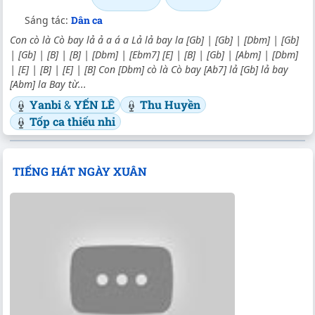
Sáng tác:
Dân ca
Con cò là Cò bay lả ả a á a Lả lả bay la [Gb] | [Gb] | [Dbm] | [Gb]
| [Gb] | [B] | [B] | [Dbm] | [Ebm7] [E] | [B] | [Gb] | [Abm] | [Dbm]
| [E] | [B] | [E] | [B] Con [Dbm] cò là Cò bay [Ab7] lả [Gb] lả bay
[Abm] la Bay từ...
Yanbi
&
YẾN LÊ
Thu Huyền
Tốp ca thiếu nhi
TIẾNG HÁT NGÀY XUÂN