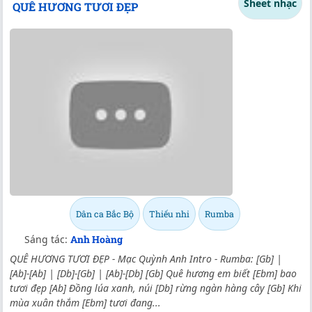
Sheet nhạc
QUÊ HƯƠNG TƯƠI ĐẸP
Dân ca Bắc Bộ
Thiếu nhi
Rumba
Sáng tác:
Anh Hoàng
QUÊ HƯƠNG TƯƠI ĐẸP - Mạc Quỳnh Anh Intro - Rumba: [Gb] |
[Ab]-[Ab] | [Db]-[Gb] | [Ab]-[Db] [Gb] Quê hương em biết [Ebm] bao
tươi đẹp [Ab] Đồng lúa xanh, núi [Db] rừng ngàn hàng cây [Gb] Khi
mùa xuân thắm [Ebm] tươi đang...