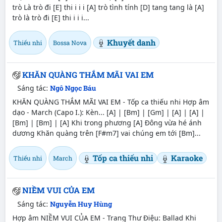
trò Là trò đi [E] thi i i i [A] trò tình tính [D] tang tang là [A]
trò là trò đi [E] thi i i i...
Khuyết danh
Thiếu nhi
Bossa Nova
KHĂN QUÀNG THẮM MÃI VAI EM
Sáng tác:
Ngô Ngọc Báu
KHĂN QUÀNG THẮM MÃI VAI EM - Tốp ca thiếu nhi Hợp âm
dạo - March (Capo I.): Kèn... [A] | [Bm] | [Gm] | [A] | [A] |
[Bm] | [Bm] | [A] Khi trong phương [A] Đông vừa hé ánh
dương Khăn quàng trên [F#m7] vai chúng em tới [Bm]...
Tốp ca thiếu nhi
Karaoke
Thiếu nhi
March
NIỀM VUI CỦA EM
Sáng tác:
Nguyễn Huy Hùng
Hợp âm NIỀM VUI CỦA EM - Trang Thư Điệu: Ballad Khi