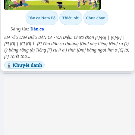
Dân ca Nam Bộ
Thiếu nhi
Chưa chọn
Sáng tác:
Dân ca
EM YÊU LÀN ĐIỆU DÂN CA - V.A Điệu: Chưa chọn [F]-[G] | [C]-[F] |
[F]-[G] | [C]-[G] 1. [F] Câu dân ca thoảng [Dm] nhẹ tiếng [Gm] ru (ý)
lý bằng răng (à) Tiếng [F] ru (i a ) tình [Dm] bằng ngọt lịm ơ [C] (ờ)
[F] Thiết tha...
Khuyết danh