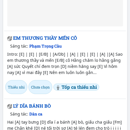
EM THƯƠNG THẦY MẾN CÔ
Sáng tác:
Phạm Trọng Cầu
Intro: [E] | [E] | [E/B] | [A/Db] | [A] | [E] | [E] | [A] |[A] Sao
em thương thầy và mến [E/B] cô Hằng chăm lo hằng gắng
[A] sức Quyết chí đem trọn [D] niềm hăng say [E] Vì hôm
nay [A] vì mai đây [E] Nên em luôn luôn gắn...
Tốp ca thiếu nhi
Thiếu nhi
Chưa chọn
LÝ DĨA BÁNH BÒ
Sáng tác:
Dân ca
Hai [A] tay bưng [D] dĩa í a bánh [A] bò, giấu cha giấu [Fm]
mẹ Chân khé [D] né tối trời sợ [A] té lén đem cho trò i i i i i