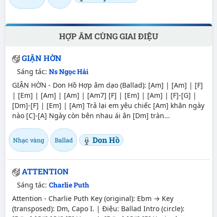
HỢP ÂM CÙNG GIAI ĐIỆU
GIẬN HỜN
Sáng tác:
Ns Ngọc Hải
GIẬN HỜN - Don Hồ Hợp âm dạo (Ballad): [Am] | [Am] | [F]
| [Em] | [Am] | [Am] | [Am7] [F] | [Em] | [Am] | [F]-[G] |
[Dm]-[F] | [Em] | [Am] Trả lại em yêu chiếc [Am] khăn ngày
nào [C]-[A] Ngày còn bên nhau ái ân [Dm] tràn...
Don Hồ
Nhạc vàng
Ballad
ATTENTION
Sáng tác:
Charlie Puth
Attention - Charlie Puth Key (original): Ebm → Key
(transposed): Dm, Capo I. | Điệu: Ballad Intro (circle):