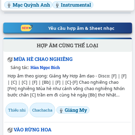
Mạc Quỳnh Anh
Instrumental
Yêu cầu hợp âm & Sheet nhạc
HỢP ÂM CÙNG THỂ LOẠI
MÙA HÈ CHAO NGHIÊNG
Sáng tác:
Hàn Ngọc Bích
Hợp âm theo giọng: Giáng My Hợp âm dạo - Disco: [F] | [F]
| [C] | [C] | [F] | [Bb] | [F] | [C]-[F] Chao nghiêng chao
[Fm] nghiêng Mùa hè như cánh võng chao nghiêng Nhón
bước chân [C] trần em đi cùng hè ngày [Bb] thơ Nhặt...
Giáng My
Thiếu nhi
Chachacha
VÀO RỪNG HOA