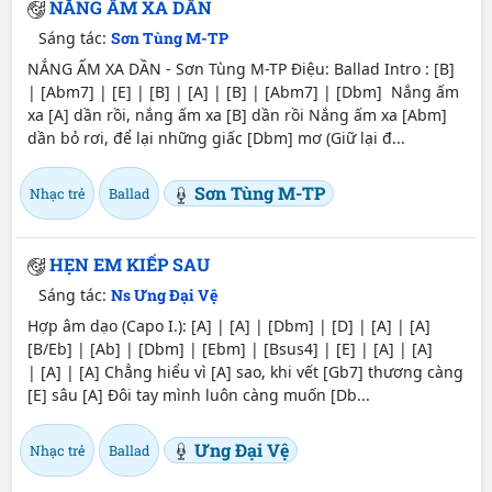
NẮNG ẤM XA DẦN
Sáng tác:
Sơn Tùng M-TP
NẮNG ẤM XA DẦN - Sơn Tùng M-TP Điệu: Ballad Intro : [B]
| [Abm7] | [E] | [B] | [A] | [B] | [Abm7] | [Dbm] Nắng ấm
xa [A] dần rồi, nắng ấm xa [B] dần rồi Nắng ấm xa [Abm]
dần bỏ rơi, để lại những giấc [Dbm] mơ (Giữ lại đ...
Sơn Tùng M-TP
Nhạc trẻ
Ballad
HẸN EM KIẾP SAU
Sáng tác:
Ns Ưng Đại Vệ
Hợp âm dạo (Capo I.): [A] | [A] | [Dbm] | [D] | [A] | [A]
[B/Eb] | [Ab] | [Dbm] | [Ebm] | [Bsus4] | [E] | [A] | [A]
| [A] | [A] Chẳng hiểu vì [A] sao, khi vết [Gb7] thương càng
[E] sâu [A] Đôi tay mình luôn càng muốn [Db...
Ưng Đại Vệ
Nhạc trẻ
Ballad