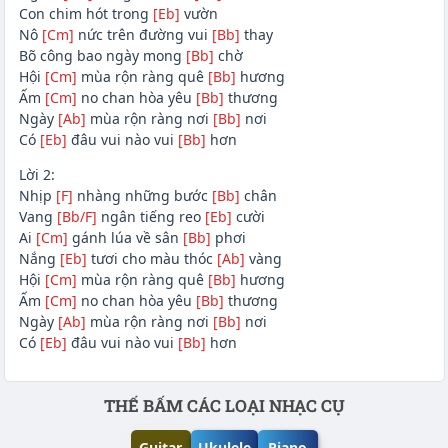
Con chim hót trong
[Eb]
vườn
Nô
[Cm]
nức trên đường vui
[Bb]
thay
Bõ công bao ngày mong
[Bb]
chờ
Hội
[Cm]
mùa rộn ràng quê
[Bb]
hương
Ấm
[Cm]
no chan hòa yêu
[Bb]
thương
Ngày
[Ab]
mùa rộn ràng nơi
[Bb]
nơi
Có
[Eb]
đâu vui nào vui
[Bb]
hơn
Lời 2:
Nhịp
[F]
nhàng những bước
[Bb]
chân
Vang
[Bb/F]
ngân tiếng reo
[Eb]
cười
Ai
[Cm]
gánh lúa về sân
[Bb]
phơi
Nắng
[Eb]
tươi cho màu thóc
[Ab]
vàng
Hội
[Cm]
mùa rộn ràng quê
[Bb]
hương
Ấm
[Cm]
no chan hòa yêu
[Bb]
thương
Ngày
[Ab]
mùa rộn ràng nơi
[Bb]
nơi
Có
[Eb]
đâu vui nào vui
[Bb]
hơn
Phần nội dung
THẾ BẤM CÁC LOẠI NHẠC CỤ
Guitar
Ukulele
Piano