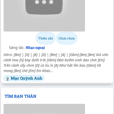
Thiếu nhi
Chưa chọn
Sáng tác:
Nhạc ngoại
Intro: [Bm] | [G] | [A] | [D] | [Bm] | [A] | [Gbm]-[Bm] [Bm] Gió vờn
cánh hoa [G] bay dưới trời [Gbm] Đàn bướm xinh dạo chơi [Em]
Trên cành cây chim [D] ca líu lo [A] Như hát lên bao [Gbm] lời
mong [Bm] chờ [Em] Em khao...
Mạc Quỳnh Anh
TÌM BẠN THÂN