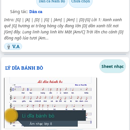
Dân ca Nam Bộ
Chưa chọn
Sáng tác:
Dân ca
Intro: [G] | [A] | [D] | [G] | [Am] | [Am] | [D]-[G] Lời 1: Xanh xanh
quê [G] hương ai trồng hàng cây đang lớn [D] dần xanh tốt nơi
[Gm] đây. Lung linh lung linh khi Mặt [Am/C] Trời lên cho cánh [D]
đồng ngô lúa tươi [Am...
V.A
Sheet nhạc
LÝ DĨA BÁNH BÒ