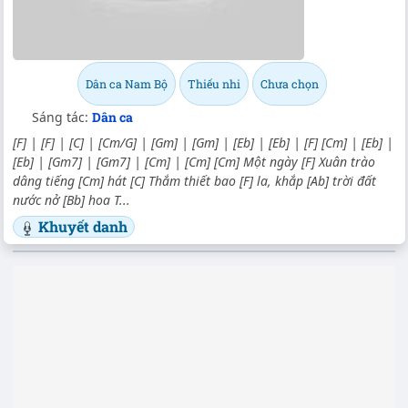
Dân ca Nam Bộ
Thiếu nhi
Chưa chọn
Sáng tác:
Dân ca
[F] | [F] | [C] | [Cm/G] | [Gm] | [Gm] | [Eb] | [Eb] | [F] [Cm] | [Eb] |
[Eb] | [Gm7] | [Gm7] | [Cm] | [Cm] [Cm] Một ngày [F] Xuân trào
dâng tiếng [Cm] hát [C] Thắm thiết bao [F] la, khắp [Ab] trời đất
nước nở [Bb] hoa T...
Khuyết danh