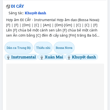
ĐI CẤY
Sáng tác:
Khuyết danh
Hợp âm ĐI CẤY - Instrumental Hợp âm dạo (Bossa Nova):
[F] | [F] | [Dm] | [C] | [Am] | [Dm]-[Gm] | [C] | [C] | [F]
Lên [F] chùa bẻ một cành sen Lên [F] chùa bẻ một cành
sen Ăn cơm bằng [C] đèn đi cấy sáng [Fm] trăng Ba bố...
Dân ca Trung Bộ
Thiếu nhi
Bossa Nova
Instrumental
Xuân Mai
Khuyết danh