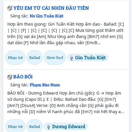
YÊU EM TỪ CÁI NHÌN ĐẦU TIÊN
Sáng tác:
Ns Gin Tuấn Kiệt
Hợp âm theo giọng: Gin Tuấn Kiệt Hợp âm dạo - Ballad: [C]
| [C] | [F] | [C] | [C] | [C] | [C] [C] Mưa từng giọt thấm ướt
trên [G] vạt áo [Am] Như lòng anh đang [Bm7] nhớ em [G]
dạt dào [F] Nhớ lần đầu gặp nhau, vấn [Em/B...
Gin Tuấn Kiệt
Nhạc trẻ
Ballad
Slow Surf
BẢO BỐI
Sáng tác:
Phạm Bảo Nam
BẢO BỐI - Dương Edward Hợp âm chủ (gốc): G → Hợp âm
sử dụng (Capo III.): E | Điệu: Ballad Dạo đầu: [G] [Em7]
[Am7] [Dsus4] Verse: [D] Anh chẳng cần [G] phải giấu đi
những nỗi [D] niềm Vì hạnh phúc đã [Em7] nói hết thay a...
Dương Edward
Nhạc trẻ
Ballad