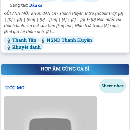
Sáng tác:
Dân ca
GỬI ANH MỘT KHÚC DÂN CA - Thanh Huyền Intro (Habanera): [D]
| [D] | [D] | [Gm] | [D] | [Em] | [A] | [A] | [A] 1- [D] Non nước vui
thanh bình, em hát câu tâm [Em] tình, Nhìn trời trong [A] xanh,
[Em] gửi lời thăm anh, [A]...
Thanh Tân
NSND Thanh Huyền
Khuyết danh
HỢP ÂM CÙNG CA SĨ
Sheet nhạc
ƯỚC MƠ