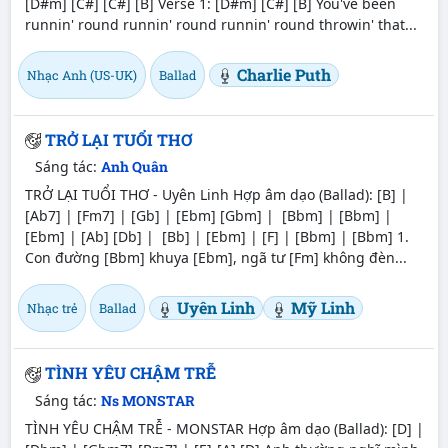
[D#m] [C#] [C#] [B] Verse 1: [D#m] [C#] [B] You've been
runnin' round runnin' round runnin' round throwin' that...
Charlie Puth
Nhạc Anh (US-UK)
Ballad
TRỞ LẠI TUỔI THƠ
Sáng tác:
Anh Quân
TRỞ LẠI TUỔI THƠ - Uyên Linh Hợp âm dạo (Ballad): [B] |
[Ab7] | [Fm7] | [Gb] | [Ebm] [Gbm] | [Bbm] | [Bbm] |
[Ebm] | [Ab] [Db] | [Bb] | [Ebm] | [F] | [Bbm] | [Bbm] 1.
Con đường [Bbm] khuya [Ebm], ngã tư [Fm] không đèn...
Uyên Linh
Mỹ Linh
Nhạc trẻ
Ballad
TÌNH YÊU CHẬM TRỄ
Sáng tác:
Ns MONSTAR
TÌNH YÊU CHẬM TRỄ - MONSTAR Hợp âm dạo (Ballad): [D] |