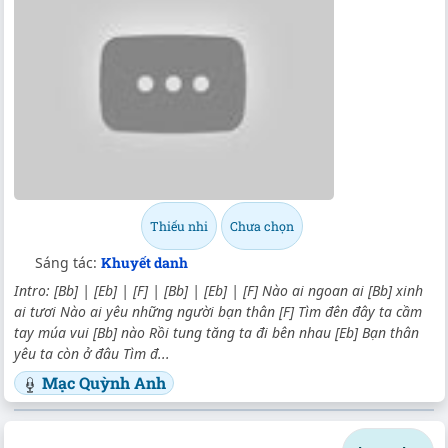
Thiếu nhi
Chưa chọn
Sáng tác:
Khuyết danh
Intro: [Bb] | [Eb] | [F] | [Bb] | [Eb] | [F] Nào ai ngoan ai [Bb] xinh
ai tươi Nào ai yêu những người bạn thân [F] Tìm đên đây ta cầm
tay múa vui [Bb] nào Rồi tung tăng ta đi bên nhau [Eb] Bạn thân
yêu ta còn ở đâu Tìm đ...
Mạc Quỳnh Anh