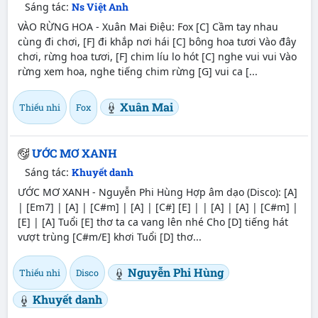
Sáng tác:
Ns Việt Anh
VÀO RỪNG HOA - Xuân Mai Điệu: Fox [C] Cầm tay nhau
cùng đi chơi, [F] đi khắp nơi hái [C] bông hoa tươi Vào đây
chơi, rừng hoa tươi, [F] chim líu lo hót [C] nghe vui vui Vào
rừng xem hoa, nghe tiếng chim rừng [G] vui ca [...
Xuân Mai
Thiếu nhi
Fox
ƯỚC MƠ XANH
Sáng tác:
Khuyết danh
ƯỚC MƠ XANH - Nguyễn Phi Hùng Hợp âm dạo (Disco): [A]
| [Em7] | [A] | [C#m] | [A] | [C#] [E] | | [A] | [A] | [C#m] |
[E] | [A] Tuổi [E] thơ ta ca vang lên nhé Cho [D] tiếng hát
vượt trùng [C#m/E] khơi Tuổi [D] thơ...
Nguyễn Phi Hùng
Thiếu nhi
Disco
Khuyết danh