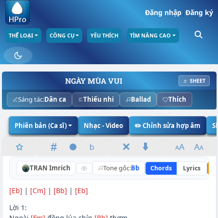
Đăng nhập
|
Đăng ký
THỂ LOẠI
CÔNG CỤ
YÊU THÍCH
TÌM NÂNG CAO
NGÀY MÙA VUI
♬ SHEET
Sáng tác:
Dân ca
Thiếu nhi
Ballad
Thích
Phiên bản (Ca sĩ)
Nhạc - Video
✏️ Chỉnh sửa hợp âm
S
TRAN Imrich
Tone gốc:
Bb
Chords
Lyrics
N
[Eb]
|
[Cm]
|
[Bb]
|
[Eb]
Lời 1:
Ngoài
[Fm]
đồng lúa chín
[Bb]
thơm