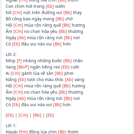
Con chim hót trong
[Eb]
vườn
Nô
[Cm]
nức trên đường vui
[Bb]
thay
Bõ công bao ngày mong
[Bb]
chờ
Hội
[Cm]
mùa rộn ràng quê
[Bb]
hương
Ấm
[Cm]
no chan hòa yêu
[Bb]
thương
Ngày
[Ab]
mùa rộn ràng nơi
[Bb]
nơi
Có
[Eb]
đâu vui nào vui
[Bb]
hơn
Lời 2:
Nhịp
[F]
nhàng những bước
[Bb]
chân
Vang
[Bb/F]
ngân tiếng reo
[Eb]
cười
Ai
[Cm]
gánh lúa về sân
[Bb]
phơi
Nắng
[Eb]
tươi cho màu thóc
[Ab]
vàng
Hội
[Cm]
mùa rộn ràng quê
[Bb]
hương
Ấm
[Cm]
no chan hòa yêu
[Bb]
thương
Ngày
[Ab]
mùa rộn ràng nơi
[Bb]
nơi
Có
[Eb]
đâu vui nào vui
[Bb]
hơn
[Eb]
|
[Cm]
|
[Bb]
|
[Eb]
Lời 1:
Ngoài
[Fm]
đồng lúa chín
[Bb]
thơm