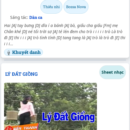
Thiếu nhi
Bossa Nova
Sáng tác:
Dân ca
Hai [A] tay bưng [D] dĩa í a bánh [A] bò, giấu cha giấu [Fm] mẹ
Chân khé [D] né tối trời sợ [A] té lén đem cho trò i i i i i trò Là trò
đi [E] thi i i i [A] trò tình tính [D] tang tang là [A] trò là trò đi [E] thi
i i i...
Khuyết danh
Sheet nhạc
LÝ ĐẤT GIỒNG