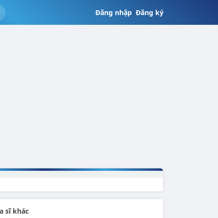
Đăng nhập
|
Đăng ký
a sĩ khác