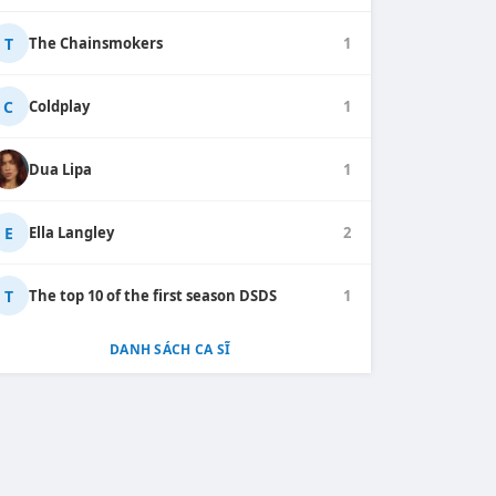
T
The Chainsmokers
1
C
Coldplay
1
Dua Lipa
1
E
Ella Langley
2
T
The top 10 of the first season DSDS
1
DANH SÁCH CA SĨ