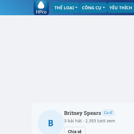
THỂ LOẠI
CÔNG CỤ
YÊU THÍCH
Britney Spears
Ca sĩ
B
3 bài hát · 2.393 lượt xem
Chia sẻ