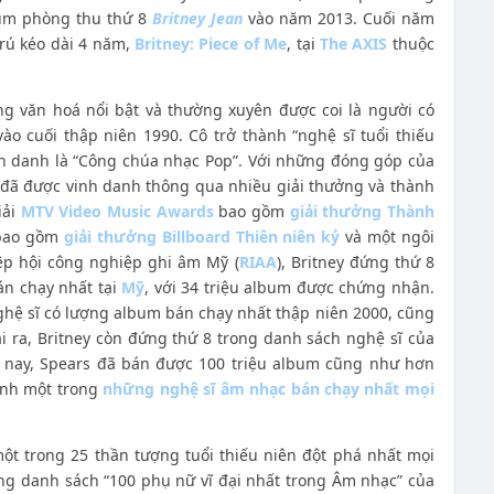
bum phòng thu thứ 8
Britney Jean
vào năm 2013. Cuối năm
trú kéo dài 4 năm,
Britney: Piece of Me
, tại
The AXIS
thuộc
ng văn hoá nổi bật và thường xuyên được coi là người có
ào cuối thập niên 1990. Cô trở thành “nghệ sĩ tuổi thiếu
nh danh là “Công chúa nhạc Pop”. Với những đóng góp của
đã được vinh danh thông qua nhiều giải thưởng và thành
iải
MTV Video Music Awards
bao gồm
giải thưởng Thành
ao gồm
giải thưởng Billboard Thiên niên kỷ
và một ngôi
ệp hội công nghiệp ghi âm Mỹ (
RIAA
), Britney đứng thứ 8
n chạy nhất tại
Mỹ
, với 34 triệu album được chứng nhận.
hệ sĩ có lượng album bán chạy nhất thập niên 2000, cũng
 ra, Britney còn đứng thứ 8 trong danh sách nghệ sĩ của
 nay, Spears đã bán được 100 triệu album cũng như hơn
hành một trong
những nghệ sĩ âm nhạc bán chạy nhất mọi
ột trong 25 thần tượng tuổi thiếu niên đột phá nhất mọi
rong danh sách “100 phụ nữ vĩ đại nhất trong Âm nhạc” của