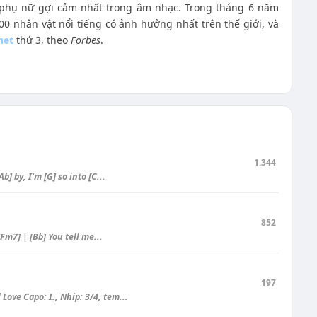
 phụ nữ gợi cảm nhất trong âm nhạc. Trong tháng 6 năm
00 nhân vật nổi tiếng có ảnh hưởng nhất trên thế giới, và
net
thứ 3, theo
Forbes
.
1.344
b] by, I'm [G] so into [C...
852
[Fm7] | [Bb] You tell me...
197
Love Capo: I., Nhip: 3/4, tem...