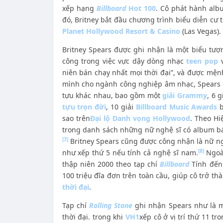
xếp hạng
Billboard
Hot 100
. Cô phát hành al
đó, Britney bắt đầu chương trình biểu diễn cư 
Planet Hollywood Resort & Casino
(Las Vegas).
Britney Spears được ghi nhận là một biểu tượ
công trong việc vực dậy dòng nhạc
teen pop
v
niên bán chạy nhất mọi thời đại”, và được mệ
mình cho ngành công nghiệp âm nhạc, Spears 
tựu khác nhau, bao gồm một
giải Grammy
, 6 g
tựu trọn đời
, 10 giải
Billboard Music Awards
b
sao trên
Đại lộ Danh vọng Hollywood
. Theo Hi
trong danh sách những nữ nghệ sĩ có album bá
[7]
Britney Spears cũng được công nhận là nữ ng
[8]
như xếp thứ 5 nếu tính cả nghệ sĩ nam.
Ngoài
thập niên 2000 theo tạp chí
Billboard
Tính đến
100 triệu đĩa đơn trên toàn cầu, giúp cô trở t
thời đại
.
Tạp chí
Rolling Stone
ghi nhận Spears như là m
thời đại. trong khi
VH1
xếp cô ở vị trí thứ 11 t