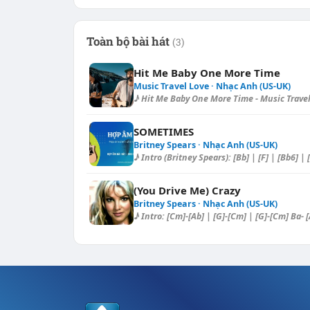
Toàn bộ bài hát
(3)
Hit Me Baby One More Time
Music Travel Love · Nhạc Anh (US-UK)
♪ Hit Me Baby One More Time - Music Travel 
SOMETIMES
Britney Spears · Nhạc Anh (US-UK)
♪ Intro (Britney Spears): [Bb] | [F] | [Bb6] | 
(You Drive Me) Crazy
Britney Spears · Nhạc Anh (US-UK)
♪ Intro: [Cm]-[Ab] | [G]-[Cm] | [G]-[Cm] Ba- [A