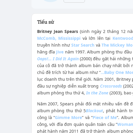
Tiểu sử
Britney Jean Spears
(sinh ngày 2 tháng 12 nă
McComb, Mississippi
và lớn lên tại
Kentwood
truyền hình như
Star Search
và
The Mickey Mo
hãng đĩa
Jive
năm 1997. Album phòng thu đầu ti
Oops!… I Did It Again
(2000) đều gặt hái những 
của cô đã trở thành album bán chạy nhất bởi m
chủ đề trích từ hai album như “
…Baby One Mor
lục doanh thu trên thế giới. Năm 2001, Britne
đầu sự nghiệp diễn xuất trong
Crossroads
(2002
album phòng thu thứ 4,
In the Zone
(2003), bao
Năm 2007, Spears phải đối mặt nhiều vấn đề đờ
album phòng thu thứ 5
Blackout
, phát hành t
công là “
Gimme More
” và “
Piece of Me
“. Albu
công, với đĩa đơn quán quân toàn cầu “
Womani
phát hành năm 2011 đã trở thành album phòng t