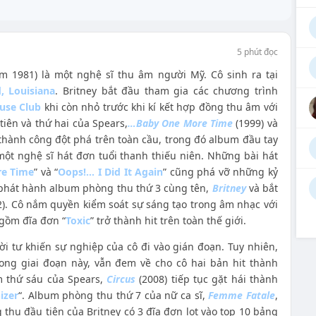
5 phút đọc
m 1981) là một nghệ sĩ thu âm người Mỹ. Cô sinh ra tại
, Louisiana
. Britney bắt đầu tham gia các chương trình
use Club
khi còn nhỏ trước khi kí kết hợp đồng thu âm với
ên và thứ hai của Spears,
…Baby One More Time
(1999) và
thành công đột phá trên toàn cầu, trong đó album đầu tay
ột nghệ sĩ hát đơn tuổi thanh thiếu niên. Những bài hát
e Time
” và “
Oops!… I Did It Again
” cũng phá vỡ những kỷ
y phát hành album phòng thu thứ 3 cùng tên,
Britney
và bắt
). Cô nắm quyền kiểm soát sự sáng tạo trong âm nhạc với
 gồm đĩa đơn “
Toxic
” trở thành hit trên toàn thế giới.
i tư khiến sự nghiệp của cô đi vào gián đoạn. Tuy nhiên,
rong giai đoạn này, vẫn đem về cho cô hai bản hit thành
m thứ sáu của Spears,
Circus
(2008) tiếp tục gặt hái thành
zer
“. Album phòng thu thứ 7 của nữ ca sĩ,
Femme Fatale
,
hu đầu tiên của Britney có 3 đĩa đơn lọt vào top 10 bảng