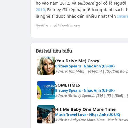
họ vào năm 2012, và
Billboard
gọi cô là Người
2010
, Britney đã xếp hạng 6 trong danh sách 1
là nghệ sĩ được nhắc đến nhiều nhất trên
Inter
Nguồn : wikipedia.org
Bài hát tiêu biểu
(You Drive Me) Crazy
Britney Spears · Nhạc Anh (US-UK)
♪ Intro: [Cm]-[Ab] | [G]-[Cm] | [G]-[Cm] Ba- [A
SOMETIMES
Britney Spears · Nhạc Anh (US-UK)
♪ Intro (Britney Spears): [Bb] | [F] | [Bb6] | 
Hit Me Baby One More Time
Music Travel Love · Nhạc Anh (US-UK)
♪ Hit Me Baby One More Time - Music Travel 