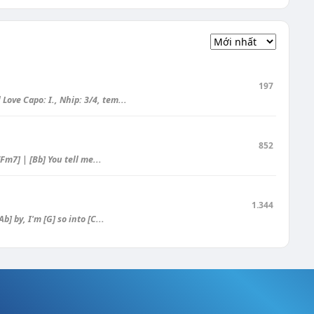
197
Love Capo: I., Nhip: 3/4, tem...
852
[Fm7] | [Bb] You tell me...
1.344
b] by, I'm [G] so into [C...