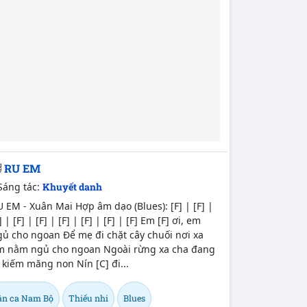
RU EM
Sáng tác:
Khuyết danh
 EM - Xuân Mai Hợp âm dạo (Blues): [F] | [F] |
] | [F] | [F] | [F] | [F] | [F] | [F] Em [F] ơi, em
ủ cho ngoan Để mẹ đi chặt cây chuối nơi xa
m nằm ngủ cho ngoan Ngoài rừng xa cha đang
 kiếm măng non Nín [C] đi...
ân ca Nam Bộ
Thiếu nhi
Blues