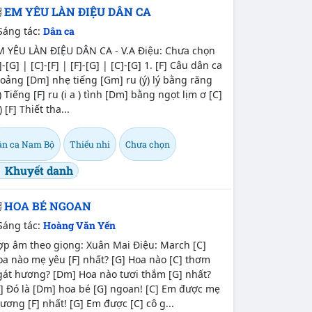
EM YÊU LÀN ĐIỆU DÂN CA
Sáng tác:
Dân ca
M YÊU LÀN ĐIỆU DÂN CA - V.A Điệu: Chưa chọn
]-[G] | [C]-[F] | [F]-[G] | [C]-[G] 1. [F] Câu dân ca
oảng [Dm] nhẹ tiếng [Gm] ru (ý) lý bằng răng
) Tiếng [F] ru (i a ) tình [Dm] bằng ngọt lịm ơ [C]
) [F] Thiết tha...
ân ca Nam Bộ
Thiếu nhi
Chưa chọn
Khuyết danh
HOA BÉ NGOAN
Sáng tác:
Hoàng Văn Yến
ợp âm theo giọng: Xuân Mai Điệu: March [C]
a nào mẹ yêu [F] nhất? [G] Hoa nào [C] thơm
gát hương? [Dm] Hoa nào tươi thắm [G] nhất?
] Đó là [Dm] hoa bé [G] ngoan! [C] Em được mẹ
ương [F] nhất! [G] Em được [C] cô g...