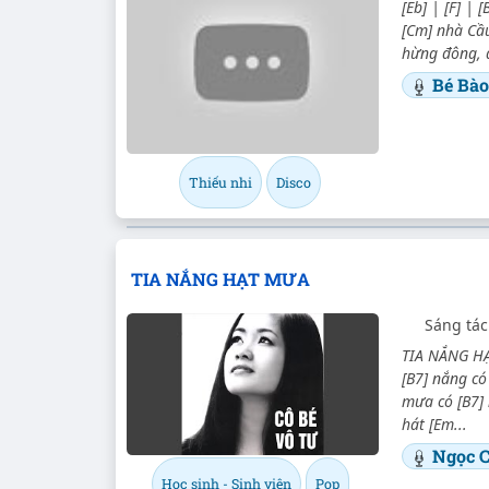
[Eb] | [F] | 
[Cm] nhà Cầu
hừng đông, đ
Bé Bà
Thiếu nhi
Disco
TIA NẮNG HẠT MƯA
Sáng tác
TIA NẮNG HẠ
[B7] nắng có
mưa có [B7] 
hát [Em...
Ngọc 
Học sinh - Sinh viên
Pop