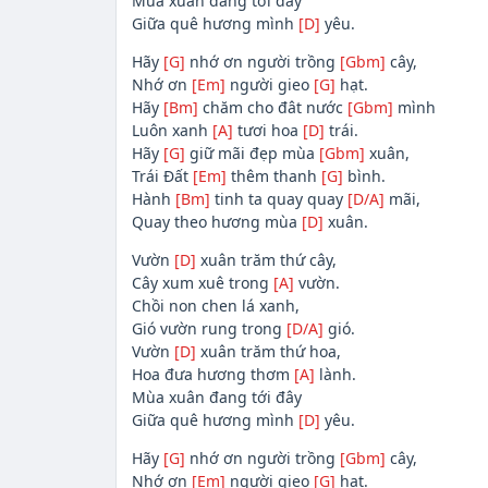
Mùa xuân đang tới đây
Giữa quê hương mình
[D]
yêu.
Hãy
[G]
nhớ ơn người trồng
[Gbm]
cây,
Nhớ ơn
[Em]
người gieo
[G]
hạt.
Hãy
[Bm]
chăm cho đât nước
[Gbm]
mình
Luôn xanh
[A]
tươi hoa
[D]
trái.
Hãy
[G]
giữ mãi đẹp mùa
[Gbm]
xuân,
Trái Đất
[Em]
thêm thanh
[G]
bình.
Hành
[Bm]
tinh ta quay quay
[D/A]
mãi,
Quay theo hương mùa
[D]
xuân.
Vườn
[D]
xuân trăm thứ cây,
Cây xum xuê trong
[A]
vườn.
Chồi non chen lá xanh,
Gió vườn rung trong
[D/A]
gió.
Vườn
[D]
xuân trăm thứ hoa,
Hoa đưa hương thơm
[A]
lành.
Mùa xuân đang tới đây
Giữa quê hương mình
[D]
yêu.
Hãy
[G]
nhớ ơn người trồng
[Gbm]
cây,
Nhớ ơn
[Em]
người gieo
[G]
hạt.