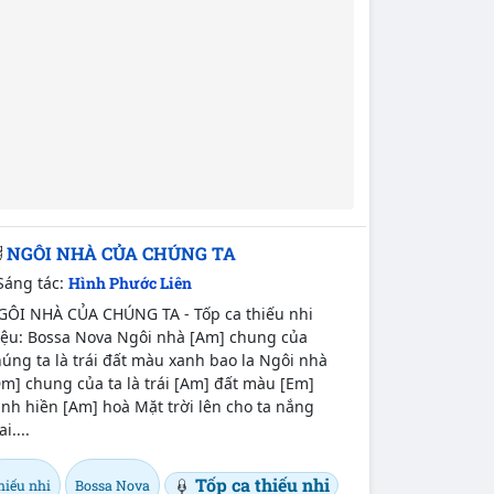
NGÔI NHÀ CỦA CHÚNG TA
Sáng tác:
Hình Phước Liên
GÔI NHÀ CỦA CHÚNG TA - Tốp ca thiếu nhi
iệu: Bossa Nova Ngôi nhà [Am] chung của
úng ta là trái đất màu xanh bao la Ngôi nhà
m] chung của ta là trái [Am] đất màu [Em]
nh hiền [Am] hoà Mặt trời lên cho ta nắng
i....
Tốp ca thiếu nhi
hiếu nhi
Bossa Nova