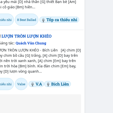
a yêu mái [D] nhà thân [G] thiết Bạn bè [Am]
i cô giáo [Bm] hiền...
Tốp ca thiếu nhi
hiếu nhi
8 Beat Ballad
LƯỢN TRÒN LƯỢN KHÉO
Sáng tác:
Quách Văn Chung
ƯỢN TRÒN LƯỢN KHÉO - Bích Liên [A] chim [D]
y chim bồ câu [G] trắng, [A] chim [D] bay trên
ời nền trời xanh xanh, [A] chim [Em] bay trên
n trời hòa [Bm] bình. Kìa đàn chim [Em] bay,
y [D] lượn vòng quanh...
V.A
Bích Liên
hiếu nhi
Valse