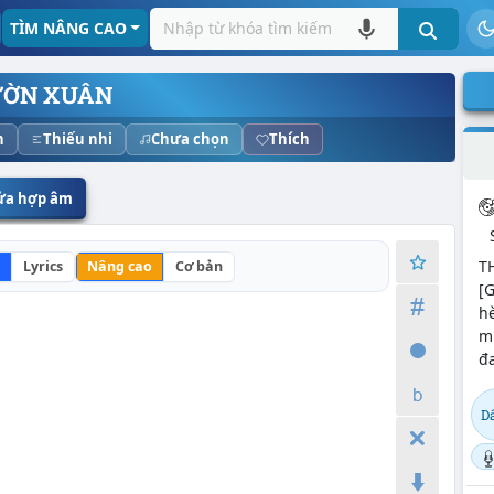
TÌM NÂNG CAO
ỜN XUÂN
n
Thiếu nhi
Chưa chọn
Thích
sửa hợp âm
T
Lyrics
Nâng cao
Cơ bản
[G
hè
mũ
đa
D