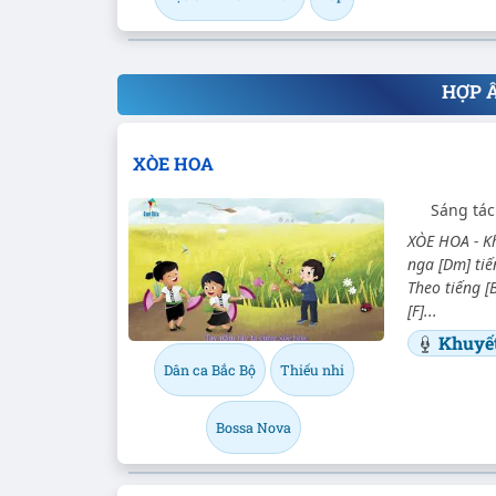
HỢP 
XÒE HOA
Sáng tác
XÒE HOA - K
nga [Dm] tiế
Theo tiếng [
[F]...
Khuyế
Dân ca Bắc Bộ
Thiếu nhi
Bossa Nova