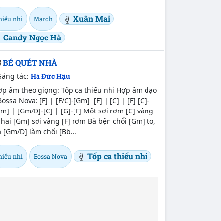
Xuân Mai
hiếu nhi
March
Candy Ngọc Hà
BÉ QUÉT NHÀ
Sáng tác:
Hà Đức Hậu
ợp âm theo giọng: Tốp ca thiếu nhi Hợp âm dạo
Bossa Nova: [F] | [F/C]-[Gm] [F] | [C] | [F] [C]-
m] | [Gm/D]-[C] | [G]-[F] Một sợi rơm [C] vàng
 hai [Gm] sợi vàng [F] rơm Bà bện chổi [Gm] to,
 [Gm/D] làm chổi [Bb...
Tốp ca thiếu nhi
hiếu nhi
Bossa Nova