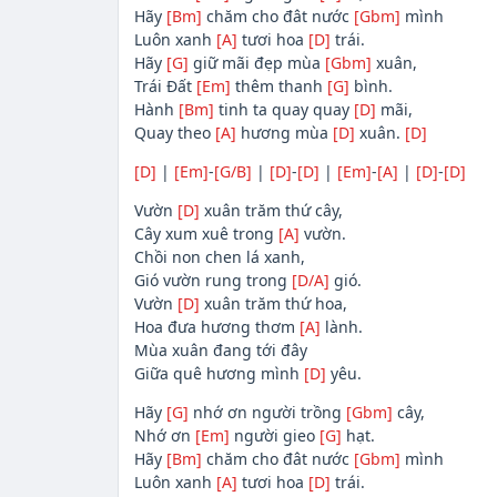
Hãy
[Bm]
chăm cho đât nước
[Gbm]
mình
Luôn xanh
[A]
tươi hoa
[D]
trái.
Hãy
[G]
giữ mãi đẹp mùa
[Gbm]
xuân,
Trái Đất
[Em]
thêm thanh
[G]
bình.
Hành
[Bm]
tinh ta quay quay
[D]
mãi,
Quay theo
[A]
hương mùa
[D]
xuân.
[D]
[D]
|
[Em]
-
[G/B]
|
[D]
-
[D]
|
[Em]
-
[A]
|
[D]
-
[D]
Vườn
[D]
xuân trăm thứ cây,
Cây xum xuê trong
[A]
vườn.
Chồi non chen lá xanh,
Gió vườn rung trong
[D/A]
gió.
Vườn
[D]
xuân trăm thứ hoa,
Hoa đưa hương thơm
[A]
lành.
Mùa xuân đang tới đây
Giữa quê hương mình
[D]
yêu.
Hãy
[G]
nhớ ơn người trồng
[Gbm]
cây,
Nhớ ơn
[Em]
người gieo
[G]
hạt.
Hãy
[Bm]
chăm cho đât nước
[Gbm]
mình
Luôn xanh
[A]
tươi hoa
[D]
trái.