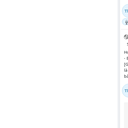
T
H
- 
[G
là
bà
T