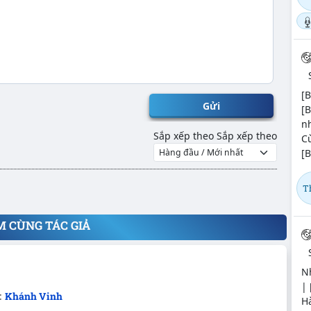
[B
Gửi
[
n
Sắp xếp theo
Sắp xếp theo
C
[
T
M CÙNG TÁC GIẢ
Nh
| 
:
Khánh Vinh
Hà