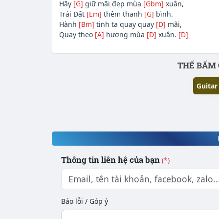
Hãy
[G]
giữ mãi đẹp mùa
[Gbm]
xuân,
Trái Đất
[Em]
thêm thanh
[G]
bình.
Hành
[Bm]
tinh ta quay quay
[D]
mãi,
Quay theo
[A]
hương mùa
[D]
xuân.
[D]
Phần nội dung
THẾ BẤM 
Guitar
Thông tin liên hệ của bạn
(*)
Báo lỗi / Góp ý