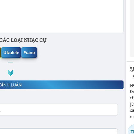
CÁC LOẠI NHẠC CỤ
Ukulele
Piano
BÌNH LUẬN
N
Đ
ch
[D
xa
ma
T