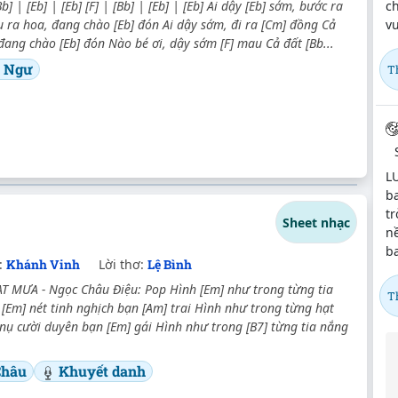
ch
[Bb] | [Eb] | [Eb] [F] | [Bb] | [Eb] | [Eb] Ai dậy [Eb] sớm, bước ra
vu
 ra hoa, đang chào [Eb] đón Ai dậy sớm, đi ra [Cm] đồng Cả
ang chào [Eb] đón Nào bé ơi, dậy sớm [F] mau Cả đất [Bb...
o Ngư
T
L
ba
tr
Sheet nhạc
nề
ba
:
Khánh Vinh
Lời thơ:
Lệ Bình
T MƯA - Ngọc Châu Điệu: Pop Hình [Em] như trong từng tia
T
 [Em] nét tinh nghịch bạn [Am] trai Hình như trong từng hạt
nụ cười duyên bạn [Em] gái Hình như trong [B7] từng tia nắng
Châu
Khuyết danh