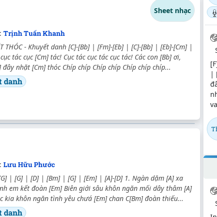
Sheet nhạc
:
Trịnh Tuấn Khanh
THÓC - Khuyết danh [C]-[Bb] | [Fm]-[Eb] | [C]-[Bb] | [Eb]-[Cm] |
cục tác cục [Cm] tác! Cục tác cục tác cục tác! Các con [Bb] ơi,
[F
 đây nhặt [Cm] thóc Chíp chíp Chíp chíp Chíp chíp chíp...
| 
t danh
đ
nh
va
T
:
Lưu Hữu Phước
[G] | [G] | [D] | [Bm] | [G] | [Em] | [A]-[D] 1. Ngàn dặm [A] xa
nh em kết đoàn [Em] Biên giới sâu khôn ngăn mối dây thâm [A]
ặc kia khôn ngăn tình yêu chưá [Em] chan C[Bm] đoàn thiếu...
t danh
In