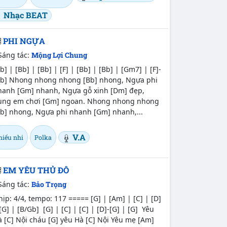
Nhạc BEAT
PHI NGỰA
Sáng tác:
Mộng Lợi Chung
b] | [Bb] | [Bb] | [F] | [Bb] | [Bb] | [Gm7] | [F]-
Bb] Nhong nhong nhong [Bb] nhong, Ngựa phi
hanh [Gm] nhanh, Ngựa gỗ xinh [Dm] đẹp,
ùng em chơi [Gm] ngoan. Nhong nhong nhong
Bb] nhong, Ngựa phi nhanh [Gm] nhanh,...
V.A
hiếu nhi
Polka
EM YÊU THỦ ĐÔ
Sáng tác:
Bảo Trọng
ịp: 4/4, tempo: 117 ===== [G] | [Am] | [C] | [D]
[G] | [B/Gb] [G] | [C] | [C] | [D]-[G] | [G] Yêu
 [C] Nội cháu [G] yêu Hà [C] Nội Yêu mẹ [Am]