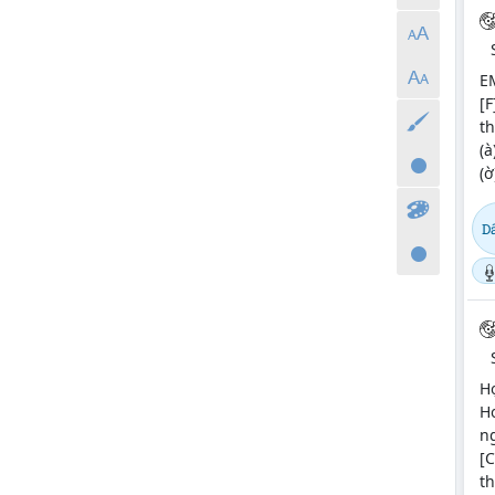
E
[F
th
(à
(ờ
D
H
Ho
n
[C
th