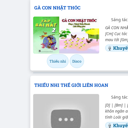
GÀ CON NHẶT THÓC
Sáng tác
GÀ CON NHẶT 
[Cm] Cục tác 
mau tới [Gm]
Khuyế
Thiếu nhi
Disco
THIẾU NHI THẾ GIỚI LIÊN HOAN
Sáng tác
[D] | [Bm] | 
khôn ngăn a
tình Loài gi
Khuyế