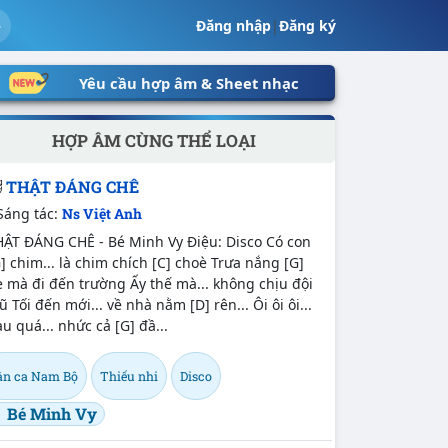
Đăng nhập
|
Đăng ký
Yêu cầu hợp âm & Sheet nhạc
HỢP ÂM CÙNG THỂ LOẠI
THẬT ĐÁNG CHÊ
Sáng tác:
Ns Việt Anh
HẬT ĐÁNG CHÊ - Bé Minh Vy Điệu: Disco Có con
] chim... là chim chích [C] choè Trưa nắng [G]
 mà đi đến trường Ấy thế mà... không chịu đội
 Tối đến mới... về nhà nằm [D] rên... Ôi ôi ôi...
u quá... nhức cả [G] đầ...
ân ca Nam Bộ
Thiếu nhi
Disco
Bé Minh Vy