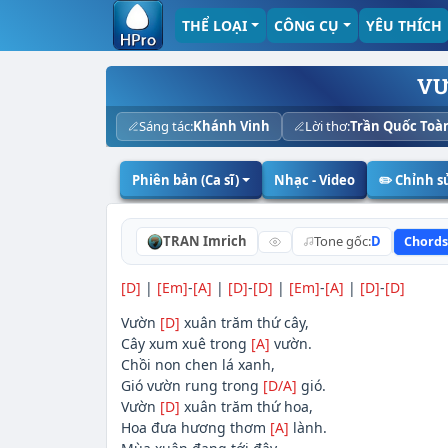
THỂ LOẠI
CÔNG CỤ
YÊU THÍCH
VƯ
Sáng tác:
Khánh Vinh
Lời thơ:
Trần Quốc Toà
Phiên bản (Ca sĩ)
Nhạc - Video
✏️ Chỉnh 
TRAN Imrich
Tone gốc:
D
Chords
[D]
|
[Em]
-
[A]
|
[D]
-
[D]
|
[Em]
-
[A]
|
[D]
-
[D]
Vườn
[D]
xuân trăm thứ cây,
Cây xum xuê trong
[A]
vườn.
Chồi non chen lá xanh,
Gió vườn rung trong
[D/A]
gió.
Vườn
[D]
xuân trăm thứ hoa,
Hoa đưa hương thơm
[A]
lành.