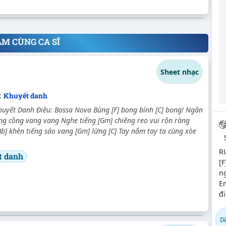
ÂM CÙNG CA SĨ
Sheet nhạc
:
Khuyết danh
huyết Danh Điệu: Bossa Nova Bùng [F] bong bính [C] bong! Ngân
ng cồng vang vang Nghe tiếng [Gm] chiêng reo vui rộn ràng
Bb] khèn tiếng sáo vang [Gm] lừng [C] Tay nắm tay ta cùng xòe
RU
t danh
[F
ng
E
đi
D