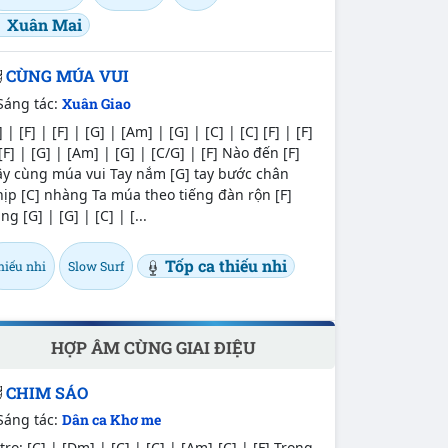
Xuân Mai
CÙNG MÚA VUI
Sáng tác:
Xuân Giao
] | [F] | [F] | [G] | [Am] | [G] | [C] | [C] [F] | [F]
[F] | [G] | [Am] | [G] | [C/G] | [F] Nào đến [F]
ây cùng múa vui Tay nắm [G] tay bước chân
ịp [C] nhàng Ta múa theo tiếng đàn rộn [F]
ng [G] | [G] | [C] | [...
Tốp ca thiếu nhi
hiếu nhi
Slow Surf
HỢP ÂM CÙNG GIAI ĐIỆU
CHIM SÁO
Sáng tác:
Dân ca Khơ me
tro: [C] | [Dm] | [C] | [C] | [Am]-[C] | [F] Trong