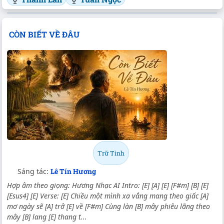
CÒN BIẾT VỀ ĐÂU
Trữ Tình
Sáng tác:
Lê Tín Hương
Hợp âm theo giọng: Hương Nhạc AI Intro: [E] [A] [E] [F#m] [B] [E]
[Esus4] [E] Verse: [E] Chiều một mình xa vắng mang theo giấc [A]
mơ ngày sẽ [A] trở [E] về [F#m] Cùng làn [B] mây phiêu lãng theo
mây [B] lang [E] thang t...