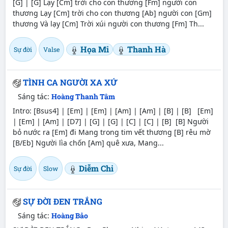
[G] | [G] Lạy [Cm] trời cho con thương [Fm] người con
thương Lạy [Cm] trời cho con thương [Ab] người con [Gm]
thương Và lạy [Cm] Trời xúi người con thương [Fm] Th...
Họa Mi
Thanh Hà
Sự đời
Valse
TÌNH CA NGƯỜI XA XỨ
Sáng tác:
Hoàng Thanh Tâm
Intro: [Bsus4] | [Em] | [Em] | [Am] | [Am] | [B] | [B] [Em]
| [Em] | [Am] | [D7] | [G] | [G] | [C] | [C] | [B] [B] Người
bỏ nước ra [Em] đi Mang trong tim vết thương [B] rêu mờ
[B/Eb] Người lìa chốn [Am] quê xưa, Mang...
Diễm Chi
Sự đời
Slow
SỰ ĐỜI ĐEN TRẮNG
Sáng tác:
Hoàng Bảo