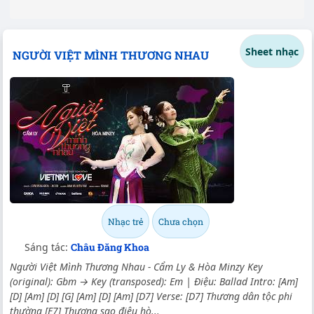
Sheet nhạc
NGƯỜI VIỆT MÌNH THƯƠNG NHAU
Nhạc trẻ
Chưa chọn
Sáng tác:
Châu Đăng Khoa
Người Việt Mình Thương Nhau - Cẩm Ly & Hòa Minzy Key
(original): Gbm → Key (transposed): Em | Điệu: Ballad Intro: [Am]
[D] [Am] [D] [G] [Am] [D] [Am] [D7] Verse: [D7] Thương dân tộc phi
thường [E7] Thương sao điệu hò...