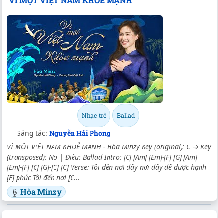
VÌ MỘT VIỆT NAM KHOẺ MẠNH
Nhạc trẻ
Ballad
Sáng tác:
Nguyễn Hải Phong
VÌ MỘT VIỆT NAM KHOẺ MẠNH - Hòa Minzy Key (original): C → Key
(transposed): No | Điệu: Ballad Intro: [C] [Am] [Em]-[F] [G] [Am]
[Em]-[F] [C] [G]-[C] [C] Verse: Tôi đến nơi đây nơi đây để được hạnh
[F] phúc Tôi đến nơi [C...
Hòa Minzy