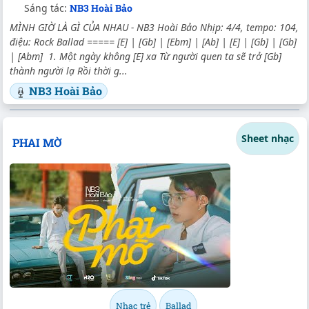
Sáng tác:
NB3 Hoài Bảo
MÌNH GIỜ LÀ GÌ CỦA NHAU - NB3 Hoài Bảo Nhịp: 4/4, tempo: 104,
điệu: Rock Ballad ===== [E] | [Gb] | [Ebm] | [Ab] | [E] | [Gb] | [Gb]
| [Abm] 1. Một ngày không [E] xa Từ người quen ta sẽ trở [Gb]
thành người lạ Rồi thời g...
NB3 Hoài Bảo
Sheet nhạc
PHAI MỜ
Nhạc trẻ
Ballad