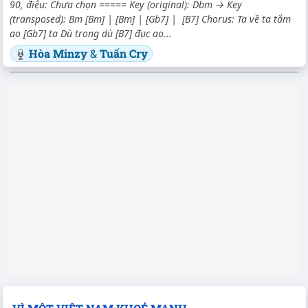
90, điệu: Chưa chọn ===== Key (original): Dbm → Key
(transposed): Bm [Bm] | [Bm] | [Gb7] | [B7] Chorus: Ta về ta tắm
ao [Gb7] ta Dù trong dù [B7] đục ao...
Hòa Minzy
&
Tuấn Cry