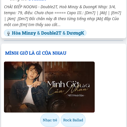
CHÀI ĐIẾP NOỌNG - Double2T, Hoà Minzy & DuongK Nhịp: 3/4,
tempo: 79, điệu: Chưa chọn ===== Capo III.: [Dm7] | [Ab] | [Em7]
| [Am] [Dm7] Đôi chân này đi theo từng tiếng nhịp [Ab] đập Của
một con [Em] tim thấy sao cất...
Hòa Minzy
&
Double2T
&
DươngK
MÌNH GIỜ LÀ GÌ CỦA NHAU
Nhạc trẻ
Rock Ballad