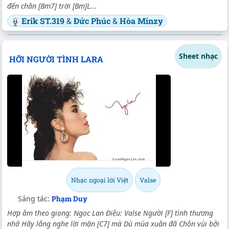
đến chân [Bm7] trời [Bm]L...
Erik ST.319
&
Đức Phúc
&
Hòa Minzy
Sheet nhạc
HỠI NGƯỜI TÌNH LARA
Nhạc ngoại lời Việt
Valse
Sáng tác:
Phạm Duy
Hợp âm theo giọng: Ngọc Lan Điệu: Valse Người [F] tình thương
nhớ Hãy lắng nghe lời mặn [C7] mà Dù mùa xuân đã Chôn vùi bởi