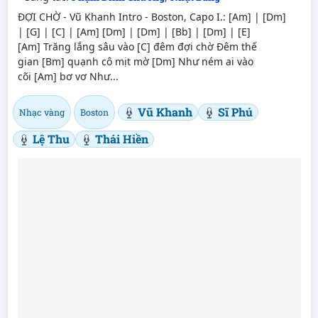
ĐỢI CHỜ - Vũ Khanh Intro - Boston, Capo I.: [Am] | [Dm]
| [G] | [C] | [Am] [Dm] | [Dm] | [Bb] | [Dm] | [E]
[Am] Trăng lắng sâu vào [C] đêm đợi chờ Đêm thế
gian [Bm] quạnh cô mịt mờ [Dm] Như ném ai vào
cõi [Am] bơ vơ Như...
Vũ Khanh
Sĩ Phú
Nhạc vàng
Boston
Lệ Thu
Thái Hiền