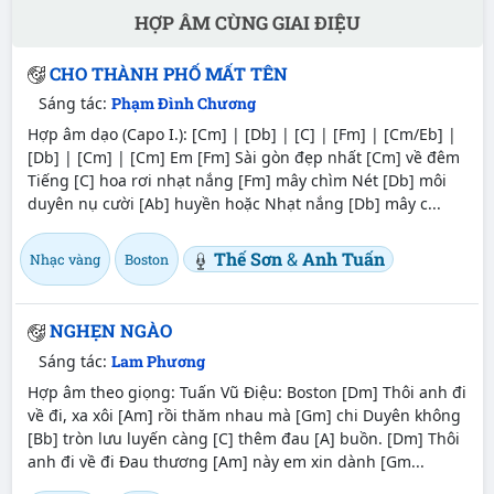
HỢP ÂM CÙNG GIAI ĐIỆU
CHO THÀNH PHỐ MẤT TÊN
Sáng tác:
Phạm Đình Chương
Hợp âm dạo (Capo I.): [Cm] | [Db] | [C] | [Fm] | [Cm/Eb] |
[Db] | [Cm] | [Cm] Em [Fm] Sài gòn đẹp nhất [Cm] về đêm
Tiếng [C] hoa rơi nhạt nắng [Fm] mây chìm Nét [Db] môi
duyên nụ cười [Ab] huyền hoặc Nhạt nắng [Db] mây c...
Thế Sơn
&
Anh Tuấn
Nhạc vàng
Boston
NGHẸN NGÀO
Sáng tác:
Lam Phương
Hợp âm theo giọng: Tuấn Vũ Điệu: Boston [Dm] Thôi anh đi
về đi, xa xôi [Am] rồi thăm nhau mà [Gm] chi Duyên không
[Bb] tròn lưu luyến càng [C] thêm đau [A] buồn. [Dm] Thôi
anh đi về đi Ðau thương [Am] này em xin dành [Gm...