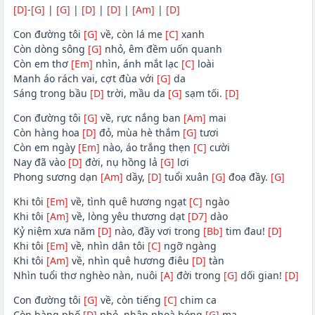
[D]
-
[G]
|
[G]
|
[D]
|
[D]
|
[Am]
|
[D]
Con đường tôi
[G]
về, còn lá me
[C]
xanh
Còn dòng sông
[G]
nhỏ, êm đềm uốn quanh
Còn em thơ
[Em]
nhìn, ánh mắt lạc
[C]
loài
Manh áo rách vai, cợt đùa với
[G]
da
Sáng trong bầu
[D]
trời, mầu da
[G]
sạm tối.
[D]
Con đường tôi
[G]
về, rực nắng ban
[Am]
mai
Còn hàng hoa
[D]
đỏ, mùa hè thắm
[G]
tươi
Còn em ngày
[Em]
nào, áo trắng thẹn
[C]
cười
Nay đã vào
[D]
đời, nụ hồng lả
[G]
lơi
Phong sương dạn
[Am]
dầy,
[D]
tuổi xuân
[G]
đoạ đầy.
[G]
Khi tôi
[Em]
về, tình quê hương ngạt
[C]
ngào
Khi tôi
[Am]
về, lòng yêu thương dạt
[D7]
dào
Kỷ niệm xưa năm
[D]
nào, đầy vơi trong
[Bb]
tim đau!
[D]
Khi tôi
[Em]
về, nhìn dân tôi
[C]
ngỡ ngàng
Khi tôi
[Am]
về, nhìn quê hương điêu
[D]
tàn
Nhìn tuổi thơ nghèo nàn, nuôi
[A]
đời trong
[G]
dối gian!
[D]
Con đường tôi
[G]
về, còn tiếng
[C]
chim ca
Còn hàng phố
[D]
nhỏ, nhập nhoà bóng
[G]
ma