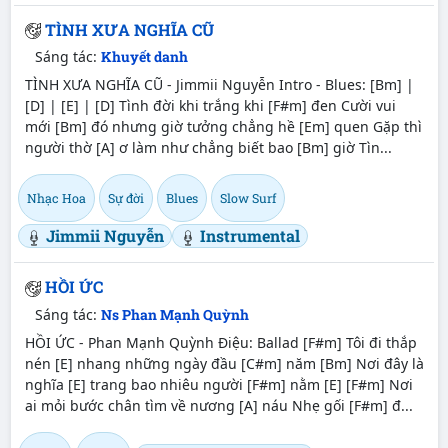
TÌNH XƯA NGHĨA CŨ
Sáng tác:
Khuyết danh
TÌNH XƯA NGHĨA CŨ - Jimmii Nguyễn Intro - Blues: [Bm] |
[D] | [E] | [D] Tình đời khi trắng khi [F#m] đen Cười vui
mới [Bm] đó nhưng giờ tưởng chẳng hề [Em] quen Gặp thì
người thờ [A] ơ làm như chẳng biết bao [Bm] giờ Tìn...
Nhạc Hoa
Sự đời
Blues
Slow Surf
Jimmii Nguyễn
Instrumental
HỒI ỨC
Sáng tác:
Ns Phan Mạnh Quỳnh
HỒI ỨC - Phan Mạnh Quỳnh Điệu: Ballad [F#m] Tôi đi thắp
nén [E] nhang những ngày đầu [C#m] năm [Bm] Nơi đây là
nghĩa [E] trang bao nhiêu người [F#m] nằm [E] [F#m] Nơi
ai mỏi bước chân tìm về nương [A] náu Nhẹ gối [F#m] đ...