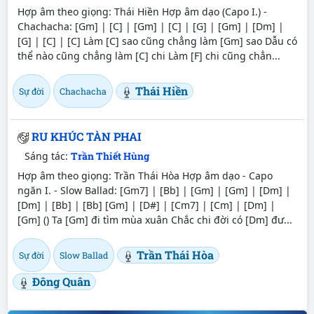
Hợp âm theo giọng: Thái Hiền Hợp âm dạo (Capo I.) -
Chachacha: [Gm] | [C] | [Gm] | [C] | [G] | [Gm] | [Dm] |
[G] | [C] | [C] Làm [C] sao cũng chẳng làm [Gm] sao Dẫu có
thể nào cũng chẳng làm [C] chi Làm [F] chi cũng chẳn...
Thái Hiền
Sự đời
Chachacha
RU KHÚC TÀN PHAI
Sáng tác:
Trần Thiết Hùng
Hợp âm theo giọng: Trần Thái Hòa Hợp âm dạo - Capo
ngăn I. - Slow Ballad: [Gm7] | [Bb] | [Gm] | [Gm] | [Dm] |
[Dm] | [Bb] | [Bb] [Gm] | [D#] | [Cm7] | [Cm] | [Dm] |
[Gm] () Ta [Gm] đi tìm mùa xuân Chắc chi đời có [Dm] đư...
Trần Thái Hòa
Sự đời
Slow Ballad
Đông Quân