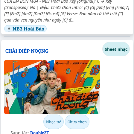
CƯA EM BỐN MÙA - NB3 Hoài Bảo Key (original): C → Key
(transposed): No | Điệu: Chưa chọn Intro: [C] [G] [Am] [Em] [Fmaj7]
[F] [Em7] [Am7] [Dm7] [Gsus4] [G] Verse: Bao năm cứ thế trôi [C]
qua vẫn vẹn nguyên như ngày [G] đ...
NB3 Hoài Bảo
Sheet nhạc
CHÀI ĐIẾP NOỌNG
Nhạc trẻ
Chưa chọn
Sáng tác:
Double2T