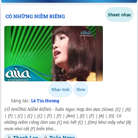
Sheet nhạc
CÓ NHỮNG NIỀM RIÊNG
Nhạc tình
Slow
Sáng tác:
Lê Tín Hương
CÓ NHỮNG NIỀM RIÊNG - Tuấn Ngọc Hợp âm dạo (Slow): [C] | [G]
| [F] | [C] | [C] | [C] | [F] | [F] | [Am] | [E] | [F] | [A] | [G] Có
những niềm riêng làm sao [C] nói hết [C] | [Dm] Như mây như [B]
mưa như cát [F] biển khơ...
Thanh Lan
Tuấn Ngọc