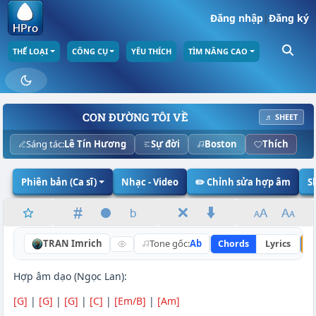
Đăng nhập
|
Đăng ký
THỂ LOẠI
CÔNG CỤ
YÊU THÍCH
TÌM NÂNG CAO
CON ĐƯỜNG TÔI VỀ
♬ SHEET
Sáng tác:
Lê Tín Hương
Sự đời
Boston
Thích
Phiên bản (Ca sĩ)
Nhạc - Video
✏️ Chỉnh sửa hợp âm
S
TRAN Imrich
Tone gốc:
Ab
Chords
Lyrics
N
Hợp âm dạo (Ngọc Lan):
[G]
|
[G]
|
[G]
|
[C]
|
[Em/B]
|
[Am]