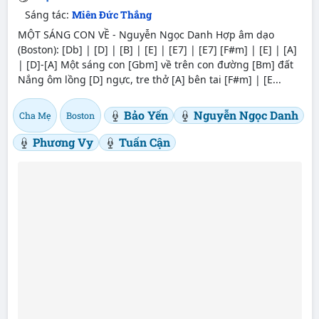
Sáng tác:
Miên Đức Thắng
MỘT SÁNG CON VỀ - Nguyễn Ngọc Danh Hợp âm dạo
(Boston): [Db] | [D] | [B] | [E] | [E7] | [E7] [F#m] | [E] | [A]
| [D]-[A] Một sáng con [Gbm] về trên con đường [Bm] đất
Nắng ôm lồng [D] ngực, tre thở [A] bên tai [F#m] | [E...
Bảo Yến
Nguyễn Ngọc Danh
Cha Mẹ
Boston
Phương Vy
Tuấn Cận