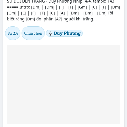
SỰ ĐỜI ĐEN TRẮNG - Duy Phương Nhịp: 4/4, tempo: 143
===== Intro: [Dm] | [Dm] | [F] | [F] | [Gm] | [C] | [F] | [Dm]
[Gm] | [C] | [F] | [F] | [C] | [A] | [Dm] | [Dm] | [Dm] Tôi
biết rằng [Dm] đời phận [A7] người khi trắng...
Duy Phương
Sự đời
Chưa chọn