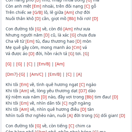
Còn anh mệt
[Em]
nhoài, trên đôi nạng
[C]
gỗ
Trên chiếc xe
[G/B]
lô, lê giữa
[Am]
chợ đời
Nuôi thân khô
[D]
cằn, giọt mồ
[Bb]
hôi rơi!
[D]
Con đường tôi
[G]
về, còn đó
[Am]
như xưa
Nhưng người năm
[D]
cũ, là xác
[G]
chưa đưa
Cha về từ
[Em]
tù, đau thương hao
[D]
mòn
Mẹ quê gầy còm, mong manh áo
[Cm]
vá
Vá được áo
[D]
đời, hồn rách tả
[G]
tơi.
[G]
[G]
|
[G]
|
[C]
|
[Em/B]
|
[Am]
[Dm7]
-
[G]
|
[Am/C]
|
[Em/B]
|
[C]
|
[A]
Khi tôi
[Em]
về, tình quê hương ngạt
[C]
ngào
Khi tôi
[Am]
về, lòng yêu thương dạt
[D7]
dào
Kỷ niệm xưa năm
[D]
nào, đầy vơi trong
[Bb]
tim đau!
[D]
Khi tôi
[Em]
về, nhìn dân tôi
[C]
ngỡ ngàng
Khi tôi
[Am]
về, nhìn quê hương điêu
[D]
tàn
Nhìn tuổi thơ nghèo nàn, nuôi
[A]
đời trong
[G]
dối gian!
[D]
Con đường tôi
[G]
về, còn tiếng
[C]
chim ca
Còn hàng phố
[Gbm]
nhỏ, nhập nhoà bóng
[G]
ma