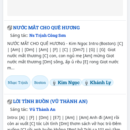
NƯỚC MẮT CHO QUÊ HƯƠNG
Sáng tác:
Ns Trịnh Công Sơn
NƯỚC MẮT CHO QUÊ HƯƠNG - Kim Ngọc Intro (Boston): [C]
| [Am] | [Dm] | [Am] | [F] | [C] | [Dm7] | [G] | [G] Giọt
nước mắt thương [C] con, con ngủ mẹ [Am] mừng Giọt
nước mắt thương [Dm] sông, ấp ủ rêu [E] rong Giọt nước
m...
Kim Ngọc
Khánh Ly
Nhạc Trịnh
Boston
LỜI TÌNH BUỒN (VŨ THÀNH AN)
Sáng tác:
Vũ Thành An
Intro: [A] | [F] | [Dm] | [E7] | [Am] | [Am] Anh đi [Am] rồi
còn ai vuốt [C] tóc Lời tình [Dm] thơm sách vở học trò Ðêm
xuống [C] rồi anh buồn không [Bm] hở Trời sa [G] mù tầm