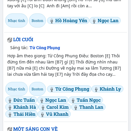
tay với âu [C] lo [C] Anh đi [Am] rồi còn a...
Hồ Hoàng Yến
Ngọc Lan
Nhạc tình
Boston
LỜI CUỐI
Sáng tác:
Từ Công Phụng
Hợp âm theo giọng: Từ Công Phụng Điệu: Boston [E] Thôi
đừng tìm đến nhau làm [B7] gì [E] Thôi đừng nhìn nhau
[B7] nữa mà [E] chi Đường về ngày mai xa lắm Tương [B7]
lai chưa vừa tầm hái tay [E7] này Trời đày đọa cho cay...
Từ Công Phụng
Khánh Ly
Nhạc tình
Boston
Đức Tuấn
Ngọc Lan
Tuấn Ngọc
Khánh Hà
Carol Kim
Thanh Lan
Thái Hiền
Vũ Khanh
MỘT SÁNG CON VỀ