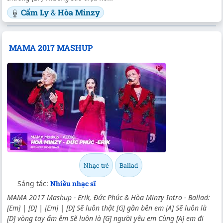
Cẩm Ly
&
Hòa Minzy
MAMA 2017 MASHUP
Nhạc trẻ
Ballad
Sáng tác:
Nhiều nhạc sĩ
MAMA 2017 Mashup - Erik, Đức Phúc & Hòa Minzy Intro - Ballad:
[Em] | [D] | [Em] | [D] Sẽ luôn thật [G] gần bên em [A] Sẽ luôn là
[D] vòng tay ấm êm Sẽ luôn là [G] người yêu em Cùng [A] em đi