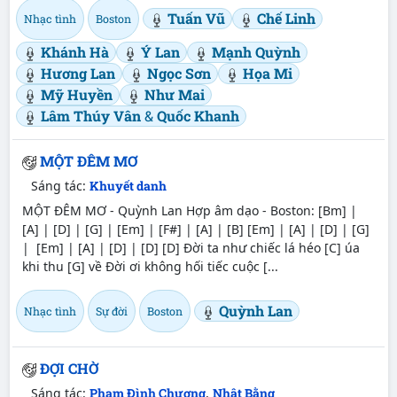
Tuấn Vũ
Chế Linh
Nhạc tình
Boston
Khánh Hà
Ý Lan
Mạnh Quỳnh
Hương Lan
Ngọc Sơn
Họa Mi
Mỹ Huyền
Như Mai
Lâm Thúy Vân
&
Quốc Khanh
MỘT ĐÊM MƠ
Sáng tác:
Khuyết danh
MỘT ĐÊM MƠ - Quỳnh Lan Hợp âm dạo - Boston: [Bm] |
[A] | [D] | [G] | [Em] | [F#] | [A] | [B] [Em] | [A] | [D] | [G]
| [Em] | [A] | [D] | [D] [D] Đời ta như chiếc lá héo [C] úa
khi thu [G] về Đời ơi không hối tiếc cuộc [...
Quỳnh Lan
Nhạc tình
Sự đời
Boston
ĐỢI CHỜ
Sáng tác:
Phạm Đình Chương
,
Nhật Bằng