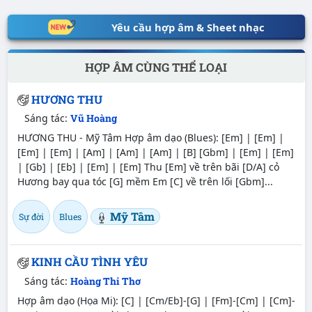
Yêu cầu hợp âm & Sheet nhạc
HỢP ÂM CÙNG THỂ LOẠI
HƯƠNG THU
Sáng tác:
Vũ Hoàng
HƯƠNG THU - Mỹ Tâm Hợp âm dạo (Blues): [Em] | [Em] |
[Em] | [Em] | [Am] | [Am] | [Am] | [B] [Gbm] | [Em] | [Em]
| [Gb] | [Eb] | [Em] | [Em] Thu [Em] về trên bãi [D/A] cỏ
Hương bay qua tóc [G] mềm Em [C] về trên lối [Gbm]...
Mỹ Tâm
Sự đời
Blues
KINH CẦU TÌNH YÊU
Sáng tác:
Hoàng Thi Thơ
Hợp âm dạo (Họa Mi): [C] | [Cm/Eb]-[G] | [Fm]-[Cm] | [Cm]-