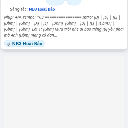
Sáng tác:
NB3 Hoài Bảo
Nhịp: 4/4, tempo: 103 ================ Intro: [D] | [D] | [E] |
[Dbm] | [Gbm] | [A] | [E] | [Dbm] [Gbm] | [D] | [E] | [Dbm7] |
[Gbm] | [Gbm] Lời 1: [Gbm] Mưa trôi nhẹ đi bao tiếng [B] yêu phai
mờ Anh [Dbm] mang cô đơn...
NB3 Hoài Bảo