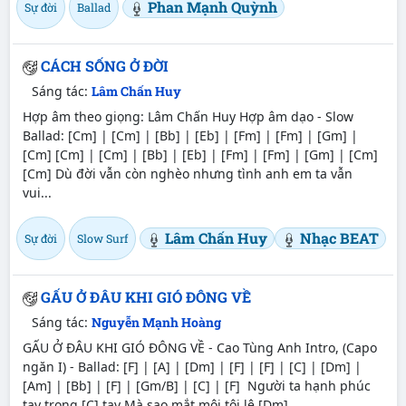
Phan Mạnh Quỳnh
Sự đời
Ballad
CÁCH SỐNG Ở ĐỜI
Sáng tác:
Lâm Chấn Huy
Hợp âm theo giọng: Lâm Chấn Huy Hợp âm dạo - Slow
Ballad: [Cm] | [Cm] | [Bb] | [Eb] | [Fm] | [Fm] | [Gm] |
[Cm] [Cm] | [Cm] | [Bb] | [Eb] | [Fm] | [Fm] | [Gm] | [Cm]
[Cm] Dù đời vẫn còn nghèo nhưng tình anh em ta vẫn
vui...
Lâm Chấn Huy
Nhạc BEAT
Sự đời
Slow Surf
GẤU Ở ĐÂU KHI GIÓ ĐÔNG VỀ
Sáng tác:
Nguyễn Mạnh Hoàng
GẤU Ở ĐÂU KHI GIÓ ĐÔNG VỀ - Cao Tùng Anh Intro, (Capo
ngăn I) - Ballad: [F] | [A] | [Dm] | [F] | [F] | [C] | [Dm] |
[Am] | [Bb] | [F] | [Gm/B] | [C] | [F] Người ta hạnh phúc
tay trong [C] tay Mà sao mắt môi tôi lệ [Dm]...