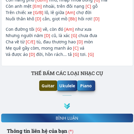
Còn anh mệt
[Em]
nhoài, trên đôi nạng
[C]
gỗ
Trên chiếc xe
[G/B]
lô, lê giữa
[Am]
chợ đời
Nuôi thân khô
[D]
cằn, giọt mồ
[Bb]
hôi rơi!
[D]
Con đường tôi
[G]
về, còn đó
[Am]
như xưa
Nhưng người năm
[D]
cũ, là xác
[G]
chưa đưa
Cha về từ
[C/E]
tù, đau thương hao
[D]
mòn
Mẹ quê gầy còm, mong manh áo
[C]
vá
Vá được áo
[D]
đời, hồn rách... tả
[G]
tơi.
[G]
Phần nội dung
THẾ BẤM CÁC LOẠI NHẠC CỤ
Guitar
Ukulele
Piano
BÌNH LUẬN
Thông tin liên hệ của bạn
(*)