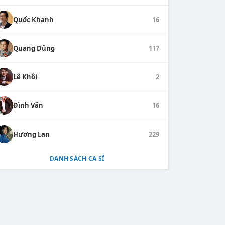
Quốc Khanh
16
Quang Dũng
117
Lê Khôi
2
Đình Văn
16
Hương Lan
229
DANH SÁCH CA SĨ