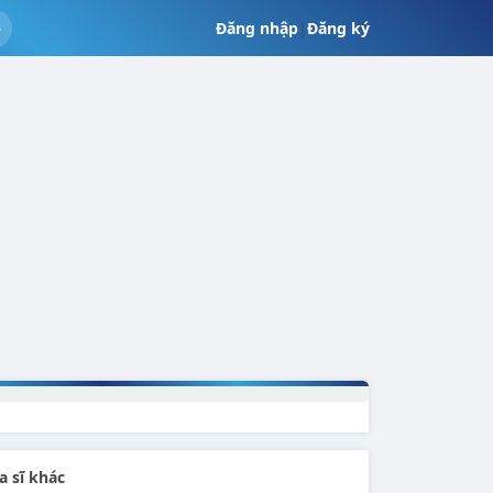
Đăng nhập
|
Đăng ký
a sĩ khác