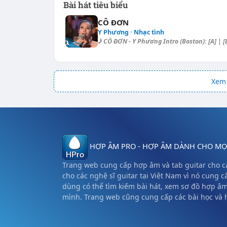
Bài hát tiêu biểu
CÔ ĐƠN
Y Phương · Nhạc tình
♪ CÔ ĐƠN - Y Phương Intro (Boston): [A] | [E
Xem 
HỢP ÂM PRO - HỢP ÂM DÀNH CHO MỌI
Trang web cung cấp hợp âm và tab guitar cho cá
cho các nghệ sĩ guitar tại Việt Nam vì nó cung c
dùng có thể tìm kiếm bài hát, xem sơ đồ hợp â
mình. Trang web cũng cung cấp các bài học và