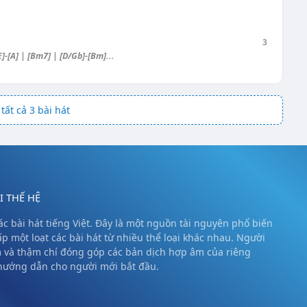
3
]-[A] | [Bm7] | [D/Gb]-[Bm]...
tất cả 3 bài hát
 THẾ HỆ
c bài hát tiếng Việt. Đây là một nguồn tài nguyên phổ biến
ấp một loạt các bài hát từ nhiều thể loại khác nhau. Người
m và thậm chí đóng góp các bản dịch hợp âm của riêng
 hướng dẫn cho người mới bắt đầu.