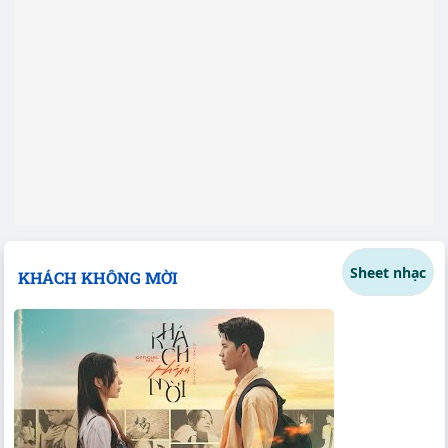
Sheet nhạc
KHÁCH KHÔNG MỜI