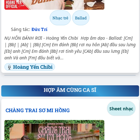
Nhạc trẻ
Ballad
Sáng tác:
Đức Trí
NỤ HÔN ĐÁNH RƠI - Hoàng Yến Chibi Hợp âm dạo - Ballad: [Cm]
| [Bb] | [Ab] | [Bb] [Cm] Em đánh [Bb] rơi nụ hôn [Ab] đầu sau lưng
[Eb] anh [Cm] Em đánh [Bb] rơi tình yêu [CAb] đầu sau lưng [Eb]
anh Và anh [Fm] đâu biết và...
Hoàng Yến Chibi
HỢP ÂM CÙNG CA SĨ
Sheet nhạc
CHÀNG TRAI SƠ MI HỒNG