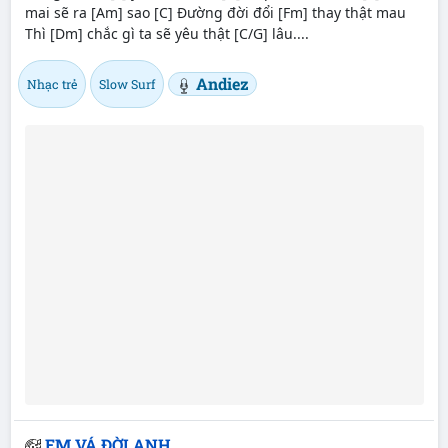
mai sẽ ra [Am] sao [C] Đường đời đổi [Fm] thay thật mau
Thì [Dm] chắc gì ta sẽ yêu thật [C/G] lâu....
Andiez
Nhạc trẻ
Slow Surf
EM VÁ ĐỜI ANH