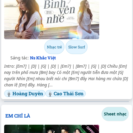
Nhạc trẻ
Slow Surf
Sáng tác:
Ns Khắc Việt
Intro: [Em7] | [D] | [G] | [D] | [Em7] | [Bm7] | [G] | [D] Chiều [Em]
nay trên phố mưa [Bm] bay Có một [Em] người tiễn đưa một [G]
người Nhìn [Em] nhau biết nói chi [Bm7] đây Hai hàng mi chứa [D]
chan lệ [Em] đầy. Hàng [...
Hoàng Duyên
Cao Thái Sơn
Sheet nhạc
EM CHỈ LÀ