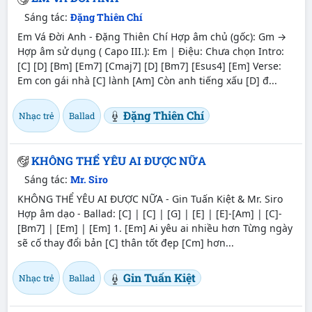
Sáng tác:
Đặng Thiên Chí
Em Vá Đời Anh - Đặng Thiên Chí Hợp âm chủ (gốc): Gm →
Hợp âm sử dụng ( Capo III.): Em | Điệu: Chưa chọn Intro:
[C] [D] [Bm] [Em7] [Cmaj7] [D] [Bm7] [Esus4] [Em] Verse:
Em con gái nhà [C] lành [Am] Còn anh tiếng xấu [D] đ...
Đặng Thiên Chí
Nhạc trẻ
Ballad
KHÔNG THỂ YÊU AI ĐƯỢC NỮA
Sáng tác:
Mr. Siro
KHÔNG THỂ YÊU AI ĐƯỢC NỮA - Gin Tuấn Kiệt & Mr. Siro
Hợp âm dạo - Ballad: [C] | [C] | [G] | [E] | [E]-[Am] | [C]-
[Bm7] | [Em] | [Em] 1. [Em] Ai yêu ai nhiều hơn Từng ngày
sẽ cố thay đổi bản [C] thân tốt đẹp [Cm] hơn...
Gin Tuấn Kiệt
Nhạc trẻ
Ballad