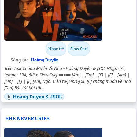
Nhạc trẻ
Slow Surf
Sáng tác:
Hoàng Duyên
Trên Taxi Chẳng Muốn Về Nhà - Hoàng Duyên & JSOL Nhịp: 4/4,
tempo: 134, điệu: Slow Surf ===== [Am] | [Em] | [F] | [F] | [Am] |
[Em] | [F] | [F] [Am] Ngồi trên ta-[Em/G] xi, [C] chẳng muốn về nhà
[Dm] Bác tài hỏi tôi...
Hoàng Duyên
&
JSOL
SHE NEVER CRIES