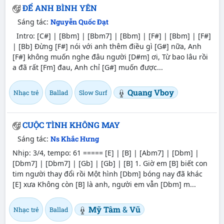
ĐỂ ANH BÌNH YÊN
Sáng tác:
Nguyễn Quốc Đạt
Intro: [C#] | [Bbm] | [Bbm7] | [Bbm] | [F#] | [Bbm] | [F#]
| [Bb] Đừng [F#] nói với anh thêm điều gì [G#] nữa, Anh
[F#] không muốn nghe đâu người [D#m] ơi, Từ bao lâu rồi
a đã rất [Fm] đau, Anh chỉ [G#] muốn được...
Quang Vboy
Nhạc trẻ
Ballad
Slow Surf
CUỘC TÌNH KHÔNG MAY
Sáng tác:
Ns Khắc Hưng
Nhịp: 3/4, tempo: 61 ===== [E] | [B] | [Abm7] | [Dbm] |
[Dbm7] | [Dbm7] | [Gb] | [Gb] | [B] 1. Giờ em [B] biết con
tim người thay đổi rồi Một hình [Dbm] bóng nay đã khác
[E] xưa Không còn [B] là anh, người em vẫn [Dbm] m...
Mỹ Tâm
&
Vũ
Nhạc trẻ
Ballad