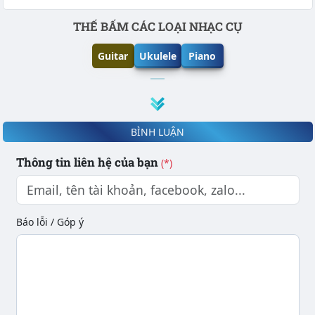
Phần nội dung
THẾ BẤM CÁC LOẠI NHẠC CỤ
Guitar
Ukulele
Piano
BÌNH LUẬN
Thông tin liên hệ của bạn
(*)
Báo lỗi / Góp ý