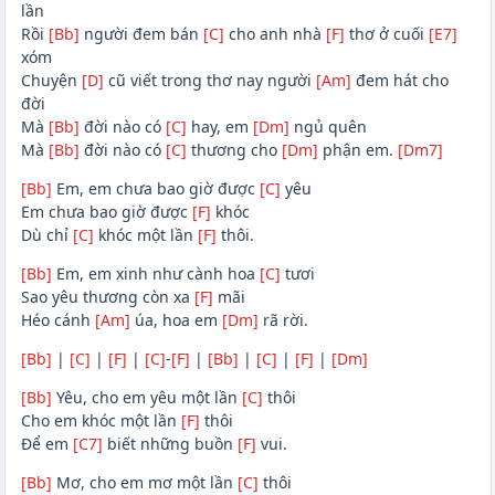
lần
Rồi
[Bb]
người đem bán
[C]
cho anh nhà
[F]
thơ ở cuối
[E7]
xóm
Chuyện
[D]
cũ viết trong thơ nay người
[Am]
đem hát cho
đời
Mà
[Bb]
đời nào có
[C]
hay, em
[Dm]
ngủ quên
Mà
[Bb]
đời nào có
[C]
thương cho
[Dm]
phận em.
[Dm7]
[Bb]
Em, em chưa bao giờ được
[C]
yêu
Em chưa bao giờ được
[F]
khóc
Dù chỉ
[C]
khóc một lần
[F]
thôi.
[Bb]
Em, em xinh như cành hoa
[C]
tươi
Sao yêu thương còn xa
[F]
mãi
Héo cánh
[Am]
úa, hoa em
[Dm]
rã rời.
[Bb]
|
[C]
|
[F]
|
[C]
-
[F]
|
[Bb]
|
[C]
|
[F]
|
[Dm]
[Bb]
Yêu, cho em yêu một lần
[C]
thôi
Cho em khóc một lần
[F]
thôi
Để em
[C7]
biết những buồn
[F]
vui.
[Bb]
Mơ, cho em mơ một lần
[C]
thôi