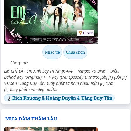
Nhạc trẻ
Chưa chọn
Sáng tác:
EM CHỈ LÀ - Em Xinh Say Hi Nhịp: 4/4 | Tempo: 70 BPM | Điệu:
Ballad Key (original): F → Key (transposed): D Intro: [Bb] [F] [Bb] [F]
Verse 1: Tăng Duy Tân: Giây phút ta nhìn nhau mỉm [F] cười
[F] Giây phút xinh đẹp nhất...
Bích Phương
&
Hoàng Duyên
&
Tăng Duy Tân
MƯA DẦM THẤM LÂU