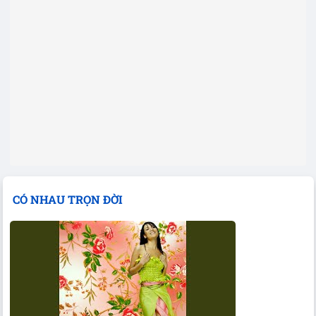
CÓ NHAU TRỌN ĐỜI