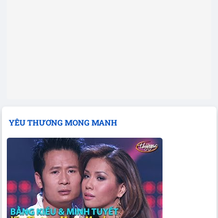
YÊU THƯƠNG MONG MANH