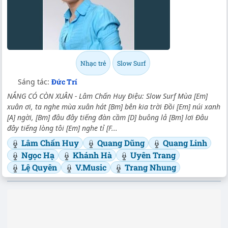
Nhạc trẻ
Slow Surf
Sáng tác:
Đức Trí
NẮNG CÓ CÒN XUÂN - Lâm Chấn Huy Điệu: Slow Surf Mùa [Em]
xuân ơi, ta nghe mùa xuân hát [Bm] bên kia trời Đồi [Em] núi xanh
[A] ngời, [Bm] đâu đây tiếng đàn cầm [D] buông lả [Bm] lơi Đâu
đây tiếng lòng tôi [Em] nghe tỉ [F...
Lâm Chấn Huy
Quang Dũng
Quang Linh
Ngọc Hạ
Khánh Hà
Uyên Trang
Lệ Quyên
V.Music
Trang Nhung