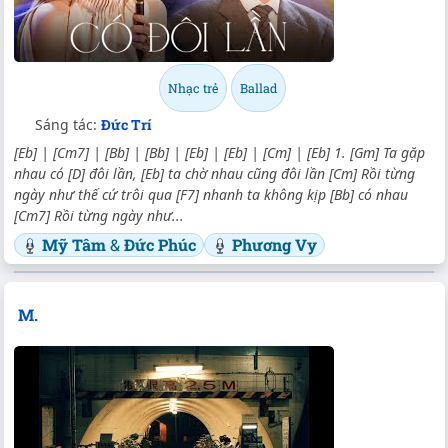
Nhạc trẻ
Ballad
Sáng tác:
Đức Trí
[Eb] | [Cm7] | [Bb] | [Bb] | [Eb] | [Eb] | [Cm] | [Eb] 1. [Gm] Ta gặp
nhau có [D] đôi lần, [Eb] ta chờ nhau cũng đôi lần [Cm] Rồi từng
ngày như thế cứ trôi qua [F7] nhanh ta không kịp [Bb] có nhau
[Cm7] Rồi từng ngày như...
Mỹ Tâm
&
Đức Phúc
Phương Vy
M.