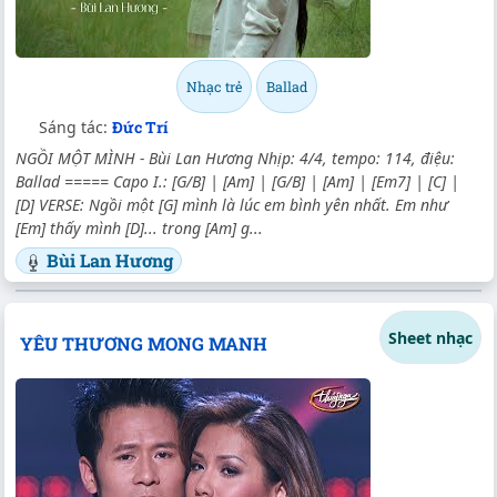
Nhạc trẻ
Ballad
Sáng tác:
Đức Trí
NGỒI MỘT MÌNH - Bùi Lan Hương Nhịp: 4/4, tempo: 114, điệu:
Ballad ===== Capo I.: [G/B] | [Am] | [G/B] | [Am] | [Em7] | [C] |
[D] VERSE: Ngồi một [G] mình là lúc em bình yên nhất. Em như
[Em] thấy mình [D]... trong [Am] g...
Bùi Lan Hương
Sheet nhạc
YÊU THƯƠNG MONG MANH