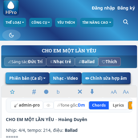
Đăng nhập
|
Đăng ký
THỂ LOẠI
CÔNG CỤ
YÊU THÍCH
TÌM NÂNG CAO
CHO EM MỘT LẦN YÊU
Sáng tác:
Đức Trí
Nhạc trẻ
Ballad
Thích
Phiên bản (Ca sĩ)
Nhạc - Video
✏️ Chỉnh sửa hợp âm
admin-pro
Tone gốc:
Dm
Chords
Lyrics
Nân
CHO EM MỘT LẦN YÊU
-
Hoàng Duyên
Nhịp: 4/4, tempo: 214, điệu:
Ballad
=====