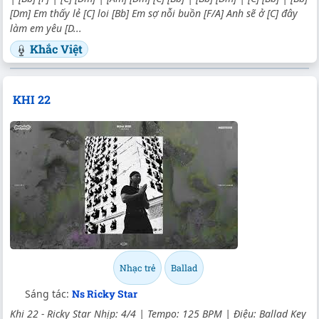
[Dm] Em thấy lẻ [C] loi [Bb] Em sợ nỗi buồn [F/A] Anh sẽ ở [C] đây
làm em yêu [D...
Khắc Việt
KHI 22
Nhạc trẻ
Ballad
Sáng tác:
Ns Ricky Star
Khi 22 - Ricky Star Nhịp: 4/4 | Tempo: 125 BPM | Điệu: Ballad Key