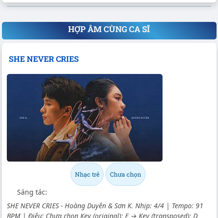
HỢP ÂM CÙNG CA SĨ
SHE NEVER CRIES
Nhạc trẻ
Chưa chọn
Sáng tác:
SHE NEVER CRIES - Hoàng Duyên & Sơn K. Nhịp: 4/4 | Tempo: 91
BPM | Điệu: Chưa chọn Key (original): E → Key (transposed): D