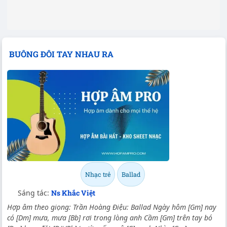
BUÔNG ĐÔI TAY NHAU RA
Nhạc trẻ
Ballad
Sáng tác:
Ns Khắc Việt
Hợp âm theo giọng: Trần Hoàng Điệu: Ballad Ngày hôm [Gm] nay
có [Dm] mưa, mưa [Bb] rơi trong lòng anh Cầm [Gm] trên tay bó