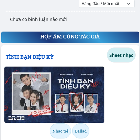
Chưa có bình luận nào mới
HỢP ÂM CÙNG TÁC GIẢ
Sheet nhạc
TÌNH BẠN DIỆU KỲ
Nhạc trẻ
Ballad