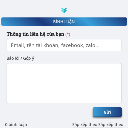
BÌNH LUẬN
Thông tin liên hệ của bạn
(*)
Báo lỗi / Góp ý
Gửi
0 bình luận
Sắp xếp theo
Sắp xếp theo