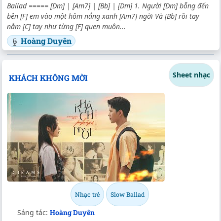
Ballad ===== [Dm] | [Am7] | [Bb] | [Dm] 1. Người [Dm] bỗng đến
bên [F] em vào một hôm nắng xanh [Am7] ngời Và [Bb] rồi tay
nắm [C] tay như từng [F] quen muôn...
Hoàng Duyên
Sheet nhạc
KHÁCH KHÔNG MỜI
Nhạc trẻ
Slow Ballad
Sáng tác:
Hoàng Duyên