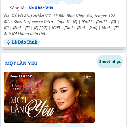
Sáng tác:
Ns Khắc Việt
EM GIẢ VỜ ANH NHẬN VƠ - Lê Bảo Bình Nhịp: 4/4, tempo: 122,
điệu: Slow Surf ===== Intro - Capo II.: [F] | [Em7] | [Dm7] | [G] |
[C] | [Em] | [F] | [F] [C/E] | [C/E] | [Dm] | [Em] | [Am] | [Am] | [F]
Anh [D] không nhìn thấ...
Lê Bảo Bình
Sheet nhạc
MỘT LẦN YÊU