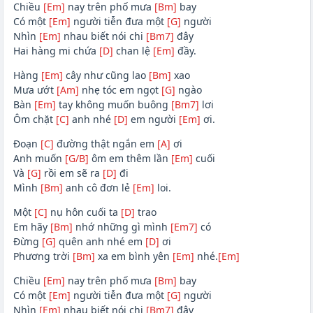
Chiều
[Em]
nay trên phố mưa
[Bm]
bay
Có một
[Em]
người tiễn đưa một
[G]
người
Nhìn
[Em]
nhau biết nói chi
[Bm7]
đây
Hai hàng mi chứa
[D]
chan lệ
[Em]
đầy.
Hàng
[Em]
cây như cũng lao
[Bm]
xao
Mưa ướt
[Am]
nhẹ tóc em ngọt
[G]
ngào
Bàn
[Em]
tay không muốn buông
[Bm7]
lơi
Ôm chặt
[C]
anh nhé
[D]
em người
[Em]
ơi.
Đoạn
[C]
đường thật ngắn em
[A]
ơi
Anh muốn
[G/B]
ôm em thêm lần
[Em]
cuối
Và
[G]
rồi em sẽ ra
[D]
đi
Mình
[Bm]
anh cô đơn lẻ
[Em]
loi.
Một
[C]
nụ hôn cuối ta
[D]
trao
Em hãy
[Bm]
nhớ những gì mình
[Em7]
có
Đừng
[G]
quên anh nhé em
[D]
ơi
Phương trời
[Bm]
xa em bình yên
[Em]
nhé.
[Em]
Chiều
[Em]
nay trên phố mưa
[Bm]
bay
Có một
[Em]
người tiễn đưa một
[G]
người
Nhìn
[Em]
nhau biết nói chi
[Bm7]
đây