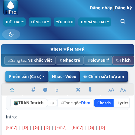
Đăng nhập
|
Đăng ký
THỂ LOẠI
CÔNG CỤ
YÊU THÍCH
TÌM NÂNG CAO
BÌNH YÊN NHÉ
Sáng tác:
Ns Khắc Việt
Nhạc trẻ
Slow Surf
Thích
Phiên bản (Ca sĩ)
Nhạc - Video
✏️ Chỉnh sửa hợp âm
TRAN Imrich
Tone gốc:
Dbm
Chords
Lyrics
Intro:
[Em7]
|
[D]
|
[G]
|
[D]
|
[Em7]
|
[Bm7]
|
[G]
|
[D]