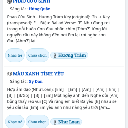
PHAO CỨU SINH
Sáng tác:
Hùng Quân
Phao Cứu Sinh - Hương Tràm Key (original): Gb → Key
(transposed): E | Điệu: Ballad Verse: [E] Như đang rơi
trong nỗi buồn Cơn đau nhấn chìm [Dbm7] từng lời
nguyện cầu này không đến nơi Em lại rơi nghe cơn
đau [Abm7] lại...
Hương Tràm
Nhạc trẻ
Chưa chọn
MÀU XANH TÌNH YÊU
Sáng tác:
Sỹ Đan
Hợp âm dạo (Như Loan): [Em] | [Em] | [Am] | [Am] | Em] |
[B] | [B/Gb] | [B] | [Em] Một ngày anh đến Nghe đời [Am]
bỗng thấy reo vui [C] Và rằng em biết Đã yêu [B] nhau sẽ
yêu dài lâu [Em] Em yêu anh như nắng yêu trời [Am...
Như Loan
Nhạc trẻ
Chưa chọn