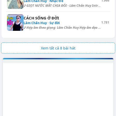
1.966
Lâm Chấn Huy · Nhạc trẻ
♪ GIỌT NƯỚC MẮT CHIA ĐÔI - Lâm Chấn Huy Intro - Ballad: [B] | [A] | [Bm]...
CÁCH SỐNG Ở ĐỜI
1.781
Lâm Chấn Huy · Sự đời
♪ Hợp âm theo giọng: Lâm Chấn Huy Hợp âm dạo - Slow Ballad: [Cm] | [Cm]...
Xem tất cả 8 bài hát