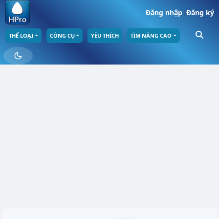
Đăng nhập
|
Đăng ký
THỂ LOẠI
CÔNG CỤ
YÊU THÍCH
TÌM NÂNG CAO