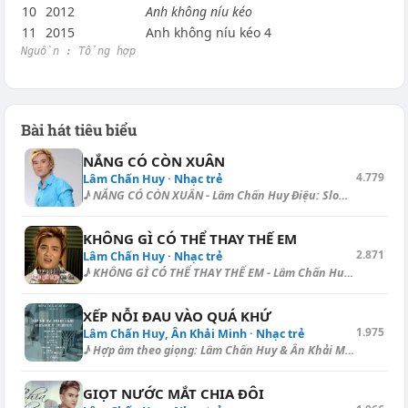
10
2012
Anh không níu kéo
11
2015
Anh không níu kéo 4
Nguồn : Tổng hợp
Bài hát tiêu biểu
NẮNG CÓ CÒN XUÂN
4.779
Lâm Chấn Huy · Nhạc trẻ
♪ NẮNG CÓ CÒN XUÂN - Lâm Chấn Huy Điệu: Slow Surf Mùa [Em] xuân ơi, ta n...
KHÔNG GÌ CÓ THỂ THAY THẾ EM
2.871
Lâm Chấn Huy · Nhạc trẻ
♪ KHÔNG GÌ CÓ THỂ THAY THẾ EM - Lâm Chấn Huy Điệu: Slow Rock Anh nhớ [Am...
XẾP NỖI ĐAU VÀO QUÁ KHỨ
1.975
Lâm Chấn Huy, Ân Khải Minh · Nhạc trẻ
♪ Hợp âm theo giọng: Lâm Chấn Huy & Ân Khải Minh Hợp âm dạo - Ballad...
GIỌT NƯỚC MẮT CHIA ĐÔI