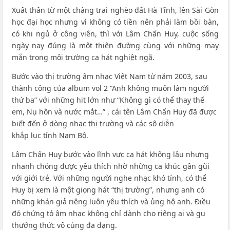
Xuất thân từ một chàng trai nghèo đất Hà Tĩnh, lên Sài Gòn
học đại học nhưng vì không có tiền nên phải làm bồi bàn,
có khi ngủ ở công viên, thì với Lâm Chấn Huy, cuộc sống
ngày nay đúng là một thiên đường cùng với những may
mắn trong môi trường ca hát nghiệt ngã.
Bước vào thị trường âm nhạc Việt Nam từ năm 2003, sau
thành công của album vol 2 “Anh không muốn làm người
thứ ba” với những hit lớn như “Không gì có thể thay thế
em, Nụ hôn và nước mắt…” , cái tên Lâm Chấn Huy đã được
biết đến ở dòng nhạc thị trường và các sô diễn
khắp lục tỉnh Nam Bộ.
Lâm Chấn Huy bước vào lĩnh vực ca hát không lâu nhưng
nhanh chóng được yêu thích nhờ những ca khúc gần gũi
với giới trẻ. Với những người nghe nhạc khó tính, có thể
Huy bị xem là một giọng hát “thị trường”, nhưng anh có
những khán giả riêng luôn yêu thích và ủng hộ anh. Điều
đó chứng tỏ âm nhạc không chỉ dành cho riêng ai và gu
thưởng thức vô cùng đa dạng.