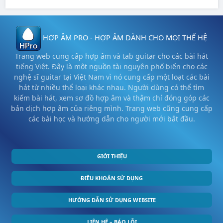
HỢP ÂM PRO - HỢP ÂM DÀNH CHO MỌI THẾ HỆ
Trang web cung cấp hợp âm và tab guitar cho các bài hát
tiếng Việt. Đây là một nguồn tài nguyên phổ biến cho các
nghệ sĩ guitar tại Việt Nam vì nó cung cấp một loạt các bài
hát từ nhiều thể loại khác nhau. Người dùng có thể tìm
kiếm bài hát, xem sơ đồ hợp âm và thậm chí đóng góp các
bản dịch hợp âm của riêng mình. Trang web cũng cung cấp
các bài học và hướng dẫn cho người mới bắt đầu.
GIỚI THIỆU
ĐIỀU KHOẢN SỬ DỤNG
HƯỚNG DẪN SỬ DỤNG WEBSITE
LIÊN HỆ – BÁO LỖI