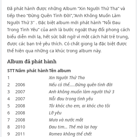
Đã phát hành được những Album “Xin Người Thứ Tha” và
tiếp theo “Đừng Quên Tình Đời”,”Anh Không Muốn Làm
Người Thứ 3″ . Đặc biệt album mới phát hành “Nỗi Đau
Trong Tình Yêu” của anh là bước ngoặt thay đổi phong cách
biểu diễn mới lạ, hết sức bất ngờ vì một cách hát trẻ trung,
được các bạn trẻ yêu thích. Có chất giọng lạ đặc biệt được
thể hiện qua những ca khúc trong album này.
Album đã phát hành
STT
Năm phát hành
Tên album
1
Xin Người Thứ Tha
2
2006
Nếu có thể…..Đừng quên tình đời
3
2007
Anh không muốn làm người thứ 3
4
2007
Nỗi đau trong tình yêu
5
2008
Tôi khóc cho em, ai khóc cho tôi
6
2008
Lỡ yêu
7
2008
Mưa và nước mắt
8
2010
Đau tim… Thế mà lại hay
9
2011
Romeo không thể chết