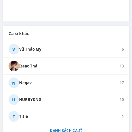
Ca sĩ khác
V
Vũ Thảo My
6
Isaac Thái
13
N
Negav
17
H
HURRYKNG
10
T
Titie
1
DANH SÁCH CA SĨ