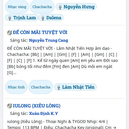
Nguyễn Hưng
Nhạc vàng
Chachacha
Trịnh Lam
Dalena
ĐỂ CÒN MÃI TUYỆT VỜI
Sáng tác:
Nguyễn Trung Cang
ĐỂ CÒN MÃI TUYỆT VỜI - Lâm Nhật Tiến Hợp âm dạo -
Chachacha: [Bb] | [Am] | [Gm] | [F] | [Am] | [Gm] | [C] |
[F] | [C] | [F] 1. Kể từ ngày quen [Am] em yêu em Đời sao
[Bb] bóng tối như đêm [Fm] đen [Am] Dù môi em ngát
[G]...
Lâm Nhật Tiến
Nhạc tình
Chachacha
IULONG (XIÊU LÒNG)
Sáng tác:
Xuân Định K.Y
iulong (Xiêu Lòng) - Thoại Nghi & TYGOD Nhịp: 4/4 |
Tempo: 113 BPM | Điệu: Chachacha Key (original): Cm →