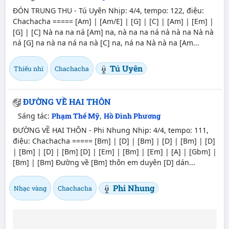
ĐÓN TRUNG THU - Tú Uyên Nhịp: 4/4, tempo: 122, điệu:
Chachacha ===== [Am] | [Am/E] | [G] | [C] | [Am] | [Em] |
[G] | [C] Nà na na ná [Am] na, nà na na ná nà nà na Nà nà
ná [G] na nà na ná na nà [C] na, ná na Nà nà na [Am...
Tú Uyên
Thiếu nhi
Chachacha
ĐƯỜNG VỀ HAI THÔN
Sáng tác:
Phạm Thế Mỹ
,
Hồ Đình Phương
ĐƯỜNG VỀ HAI THÔN - Phi Nhung Nhịp: 4/4, tempo: 111,
điệu: Chachacha ===== [Bm] | [D] | [Bm] | [D] | [Bm] | [D]
| [Bm] | [D] | [Bm] [D] | [Em] | [Bm] | [Em] | [A] | [Gbm] |
[Bm] | [Bm] Đường về [Bm] thôn em duyên [D] dán...
Phi Nhung
Nhạc vàng
Chachacha