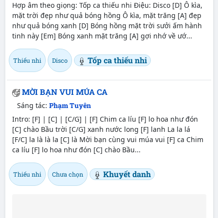
Hợp âm theo giọng: Tốp ca thiếu nhi Điệu: Disco [D] Ô kìa,
mặt trời đẹp như quả bóng hồng Ô kìa, mặt trăng [A] đẹp
như quả bóng xanh [D] Bóng hồng mặt trời sưởi ấm hành
tinh này [Em] Bóng xanh mặt trăng [A] gợi nhớ về ướ...
Tốp ca thiếu nhi
Thiếu nhi
Disco
MỜI BẠN VUI MÚA CA
Sáng tác:
Phạm Tuyên
Intro: [F] | [C] | [C/G] | [F] Chim ca líu [F] lo hoa như đón
[C] chào Bầu trời [C/G] xanh nước long [F] lanh La la lá
[F/C] la là là la [C] là Mời bạn cùng vui múa vui [F] ca Chim
ca líu [F] lo hoa như đón [C] chào Bầu...
Khuyết danh
Thiếu nhi
Chưa chọn