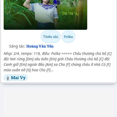
Thiếu nhi
Polka
Sáng tác:
Hoàng Văn Yến
Nhịp: 2/4, tempo: 118, điệu: Polka ===== Cháu thương chú bộ [C]
đội Nơi rừng [Dm] sâu biên [Em] giới Cháu thương chú bộ [C] đội
Canh giữ [Em] ngoài đảo [Am] xa Cho [F] chúng cháu ở nhà Có [F]
mùa xuân nở [G] hoa Cho [F]...
Mai Vy