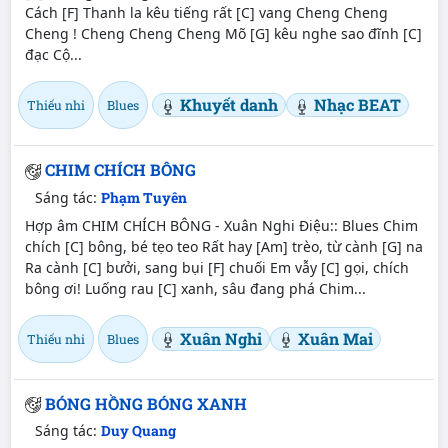
Cách [F] Thanh la kêu tiếng rất [C] vang Cheng Cheng
Cheng ! Cheng Cheng Cheng Mõ [G] kêu nghe sao đĩnh [C]
đạc Cộ...
Khuyết danh
Nhạc BEAT
Thiếu nhi
Blues
CHIM CHÍCH BÔNG
Sáng tác:
Phạm Tuyên
Hợp âm CHIM CHÍCH BÔNG - Xuân Nghi Điệu:: Blues Chim
chích [C] bông, bé tẹo teo Rất hay [Am] trèo, từ cành [G] na
Ra cành [C] bưởi, sang bụi [F] chuối Em vẫy [C] gọi, chích
bông ơi! Luống rau [C] xanh, sâu đang phá Chim...
Xuân Nghi
Xuân Mai
Thiếu nhi
Blues
BÓNG HỒNG BÓNG XANH
Sáng tác:
Duy Quang