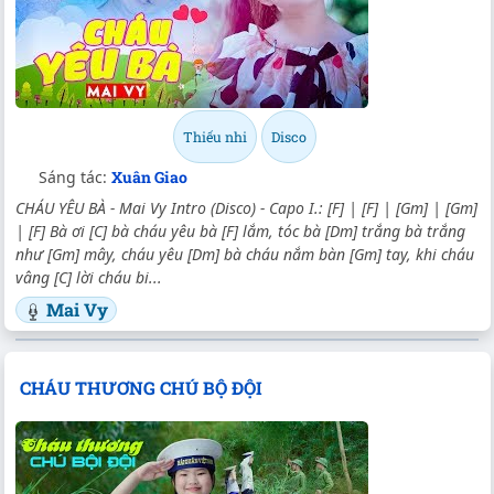
Thiếu nhi
Disco
Sáng tác:
Xuân Giao
CHÁU YÊU BÀ - Mai Vy Intro (Disco) - Capo I.: [F] | [F] | [Gm] | [Gm]
| [F] Bà ơi [C] bà cháu yêu bà [F] lắm, tóc bà [Dm] trắng bà trắng
như [Gm] mây, cháu yêu [Dm] bà cháu nắm bàn [Gm] tay, khi cháu
vâng [C] lời cháu bi...
Mai Vy
CHÁU THƯƠNG CHÚ BỘ ĐỘI