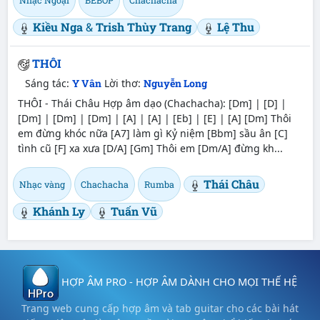
Kiều Nga
&
Trish Thùy Trang
Lệ Thu
THÔI
Sáng tác:
Y Vân
Lời thơ:
Nguyễn Long
THÔI - Thái Châu Hợp âm dạo (Chachacha): [Dm] | [D] |
[Dm] | [Dm] | [Dm] | [A] | [A] | [Eb] | [E] | [A] [Dm] Thôi
em đừng khóc nữa [A7] làm gì Kỷ niệm [Bbm] sầu ân [C]
tình cũ [F] xa xưa [D/A] [Gm] Thôi em [Dm/A] đừng kh...
Thái Châu
Nhạc vàng
Chachacha
Rumba
Khánh Ly
Tuấn Vũ
HỢP ÂM PRO - HỢP ÂM DÀNH CHO MỌI THẾ HỆ
Trang web cung cấp hợp âm và tab guitar cho các bài hát