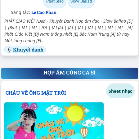
Phật Giáo
Slow Ballad
Sáng tác:
Lê Cao Phan
PHẬT GIÁO VIỆT NAM - Khuyết Danh Hợp âm dạo - Slow Ballad [D]
| [Bm] | [A] | [A] | [D] | [A] [A] | [A] | [A] | [A] | [A] | [A] | [A] | [A]
Phật Giáo Việt [D] Nam thống nhất [E] Bắc Nam Trung [A] từ nay
Một lòng chúng [E]...
Khuyết danh
HỢP ÂM CÙNG CA SĨ
Sheet nhạc
CHÁU VẼ ÔNG MẶT TRỜI