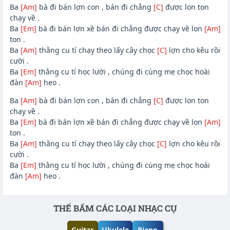
Ba
[Am]
bà đi bán lợn con , bán đi chẳng
[C]
được lon ton
chạy về .
Ba
[Em]
bà đi bán lợn xề bán đi chẳng được chạy về lon
[Am]
ton .
Ba
[Am]
thằng cu tí chạy theo lấy cây chọc
[C]
lợn cho kêu rồi
cười .
Ba
[Em]
thằng cu tí học lười , chúng đi cùng mẹ chọc hoài
đàn
[Am]
heo .
Ba
[Am]
bà đi bán lợn con , bán đi chẳng
[C]
được lon ton
chạy về .
Ba
[Em]
bà đi bán lợn xề bán đi chẳng được chạy về lon
[Am]
ton .
Ba
[Am]
thằng cu tí chạy theo lấy cây chọc
[C]
lợn cho kêu rồi
cười .
Ba
[Em]
thằng cu tí học lười , chúng đi cùng mẹ chọc hoài
đàn
[Am]
heo .
Phần nội dung
THẾ BẤM CÁC LOẠI NHẠC CỤ
Guitar
Ukulele
Piano