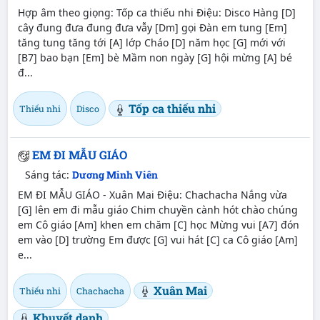
Hợp âm theo giọng: Tốp ca thiếu nhi Điệu: Disco Hàng [D]
cây đung đưa đung đưa vẫy [Dm] gọi Đàn em tung [Em]
tăng tung tăng tới [A] lớp Cháo [D] năm học [G] mới với
[B7] bao bạn [Em] bè Mầm non ngày [G] hội mừng [A] bé
đ...
Tốp ca thiếu nhi
Thiếu nhi
Disco
EM ĐI MẪU GIÁO
Sáng tác:
Dương Minh Viên
EM ĐI MẪU GIÁO - Xuân Mai Điệu: Chachacha Nắng vừa
[G] lên em đi mẫu giáo Chim chuyền cành hót chào chúng
em Cô giáo [Am] khen em chăm [C] học Mừng vui [A7] đón
em vào [D] trường Em được [G] vui hát [C] ca Cô giáo [Am]
e...
Xuân Mai
Thiếu nhi
Chachacha
Khuyết danh