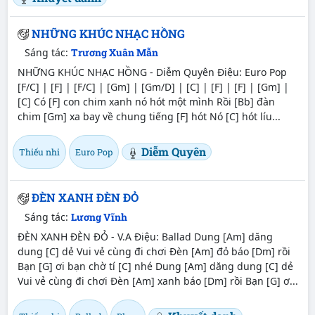
NHỮNG KHÚC NHẠC HỒNG
Sáng tác:
Trương Xuân Mẫn
NHỮNG KHÚC NHẠC HỒNG - Diễm Quyên Điệu: Euro Pop
[F/C] | [F] | [F/C] | [Gm] | [Gm/D] | [C] | [F] | [F] | [Gm] |
[C] Có [F] con chim xanh nó hót một mình Rồi [Bb] đàn
chim [Gm] xa bay về chung tiếng [F] hót Nó [C] hót líu...
Diễm Quyên
Thiếu nhi
Euro Pop
ĐÈN XANH ĐÈN ĐỎ
Sáng tác:
Lương Vĩnh
ĐÈN XANH ĐÈN ĐỎ - V.A Điệu: Ballad Dung [Am] dăng
dung [C] dẻ Vui vẻ cùng đi chơi Đèn [Am] đỏ báo [Dm] rồi
Bạn [G] ơi bạn chờ tí [C] nhé Dung [Am] dăng dung [C] dẻ
Vui vẻ cùng đi chơi Đèn [Am] xanh báo [Dm] rồi Bạn [G] ơ...