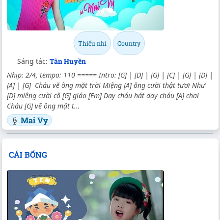
Thiếu nhi
Country
Sáng tác:
Tân Huyền
Nhịp: 2/4, tempo: 110 ===== Intro: [G] | [D] | [G] | [C] | [G] | [D] |
[A] | [G] Cháu vẽ ông mặt trời Miệng [A] ông cười thật tươi Như
[D] miệng cười cô [G] giáo [Em] Dạy cháu hát dạy cháu [A] chơi
Cháu [G] vẽ ông mặt t...
Mai Vy
CÁI BỐNG