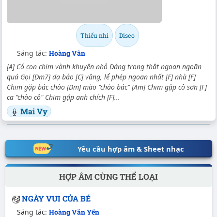
Thiếu nhi
Disco
Sáng tác:
Hoàng Vân
[A] Có con chim vành khuyên nhỏ Dáng trong thật ngoan ngoãn
quá Gọi [Dm7] dạ bảo [C] vâng, lể phép ngoan nhất [F] nhà [F]
Chim gặp bác chào [Dm] mào "chào bác" [Am] Chim gặp cô sơn [F]
ca "chào cô" Chim gặp anh chích [F]...
Mai Vy
Yêu cầu hợp âm & Sheet nhạc
HỢP ÂM CÙNG THỂ LOẠI
NGÀY VUI CỦA BÉ
Sáng tác:
Hoàng Văn Yến