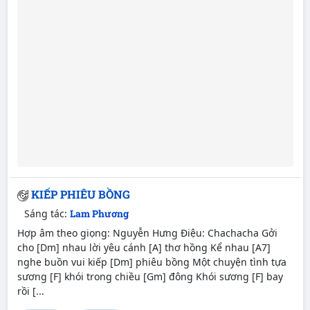
KIẾP PHIÊU BỒNG
Sáng tác:
Lam Phương
Hợp âm theo giọng: Nguyễn Hưng Điệu: Chachacha Gởi
cho [Dm] nhau lời yêu cánh [A] thơ hồng Kể nhau [A7]
nghe buồn vui kiếp [Dm] phiêu bồng Một chuyện tình tựa
sương [F] khói trong chiều [Gm] đông Khói sương [F] bay
rồi [...