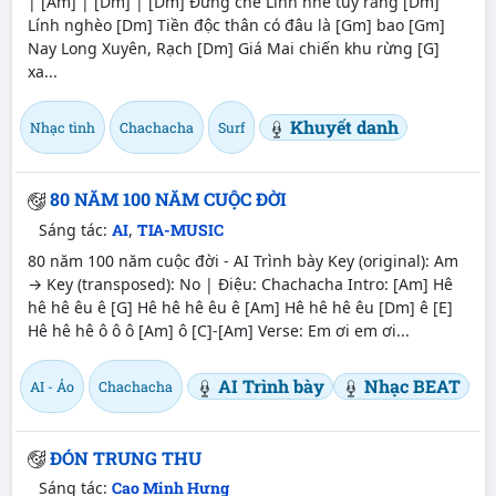
| [Am] | [Dm] | [Dm] Đừng chê Lính nhé tuy rằng [Dm]
Lính nghèo [Dm] Tiền độc thân có đâu là [Gm] bao [Gm]
Nay Long Xuyên, Rạch [Dm] Giá Mai chiến khu rừng [G]
xa...
Khuyết danh
Nhạc tình
Chachacha
Surf
80 NĂM 100 NĂM CUỘC ĐỜI
Sáng tác:
AI
,
TIA-MUSIC
80 năm 100 năm cuộc đời - AI Trình bày Key (original): Am
→ Key (transposed): No | Điệu: Chachacha Intro: [Am] Hê
hê hê êu ê [G] Hê hê hê êu ê [Am] Hê hê hê êu [Dm] ê [E]
Hê hê hê ô ô ô [Am] ô [C]-[Am] Verse: Em ơi em ơi...
AI Trình bày
Nhạc BEAT
AI - Ảo
Chachacha
ĐÓN TRUNG THU
Sáng tác:
Cao Minh Hưng