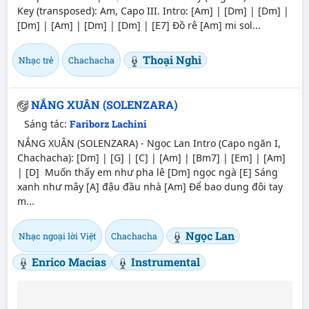
Key (transposed): Am, Capo III. Intro: [Am] | [Dm] | [Dm] |
[Dm] | [Am] | [Dm] | [Dm] | [E7] Đồ rê [Am] mi sol...
Thoại Nghi
Nhạc trẻ
Chachacha
NẮNG XUÂN (SOLENZARA)
Sáng tác:
Fariborz Lachini
NẮNG XUÂN (SOLENZARA) - Ngọc Lan Intro (Capo ngăn I,
Chachacha): [Dm] | [G] | [C] | [Am] | [Bm7] | [Em] | [Am]
| [D] Muốn thấy em như pha lê [Dm] ngọc ngà [E] Sáng
xanh như mây [A] đậu đầu nhà [Am] Để bao dung đôi tay
m...
Ngọc Lan
Nhạc ngoại lời Việt
Chachacha
Enrico Macias
Instrumental