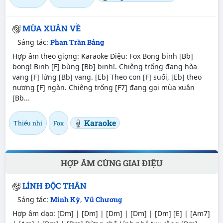
MÙA XUÂN VỀ
Sáng tác:
Phan Trần Bảng
Hợp âm theo giọng: Karaoke Điệu: Fox Bong binh [Bb]
bong! Binh [F] bùng [Bb] binh!. Chiêng trống đang hòa
vang [F] lừng [Bb] vang. [Eb] Theo con [F] suối, [Eb] theo
nương [F] ngàn. Chiêng trống [F7] đang gọi mùa xuân
[Bb...
Karaoke
Thiếu nhi
Fox
HỢP ÂM CÙNG GIAI ĐIỆU
LÍNH ĐỘC THÂN
Sáng tác:
Minh Kỳ
,
Vũ Chương
Hợp âm dạo: [Dm] | [Dm] | [Dm] | [Dm] | [Dm] [E] | [Am7]