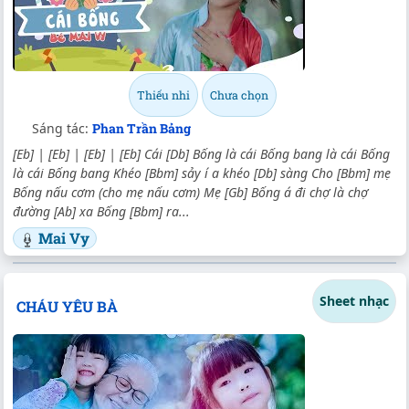
Thiếu nhi
Chưa chọn
Sáng tác:
Phan Trần Bảng
[Eb] | [Eb] | [Eb] | [Eb] Cái [Db] Bống là cái Bống bang là cái Bống
là cái Bống bang Khéo [Bbm] sảy í a khéo [Db] sàng Cho [Bbm] mẹ
Bống nấu cơm (cho mẹ nấu cơm) Mẹ [Gb] Bống á đi chợ là chợ
đường [Ab] xa Bống [Bbm] ra...
Mai Vy
Sheet nhạc
CHÁU YÊU BÀ