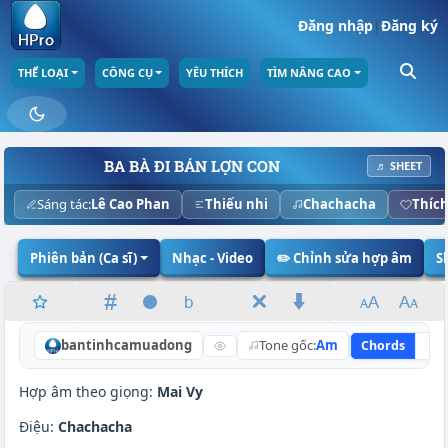
Đăng nhập
|
Đăng ký
THỂ LOẠI
CÔNG CỤ
YÊU THÍCH
TÌM NÂNG CAO
BA BÀ ĐI BÁN LỢN CON
♬ SHEET
Sáng tác:
Lê Cao Phan
Thiếu nhi
Chachacha
Thíc
Phiên bản (Ca sĩ)
Nhạc - Video
✏️ Chỉnh sửa hợp âm
S
bantinhcamuadong
Tone gốc:
Am
Chords
Lyr
Hợp âm theo giọng:
Mai Vy
Điệu:
Chachacha