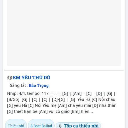
EM YÊU THỦ ĐÔ
Sáng tác:
Bảo Trọng
Nhịp: 4/4, tempo: 117 ===== [G] | [Am] | [C] | [D] | [G] |
[B/Gb] [G] | [C] | [C] | [D]-[G] | [G] Yêu Hà [C] Nội cháu
[G] yêu Hà [C] Nội Yêu mẹ [Am] cha yêu mái [D] nhà thân
[G] thiết Bạn bè [Am] vui cô giáo [Bm] hiền...
Tốp ca thiếu nhi
Thiếu nhi
8 Beat Ballad