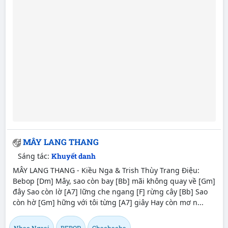
MÂY LANG THANG
Sáng tác:
Khuyết danh
MÂY LANG THANG - Kiều Nga & Trish Thùy Trang Điệu:
Bebop [Dm] Mây, sao còn bay [Bb] mãi không quay về [Gm]
đây Sao còn lờ [A7] lững che ngang [F] rừng cây [Bb] Sao
còn hờ [Gm] hững với tôi từng [A7] giây Hay còn mơ n...
Nhạc Ngoại
BEBOP
Chachacha