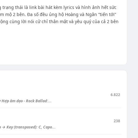
rạng thái là link bài hát kèm lyrics và hình ảnh hết sức
âm mộ 2 bên. Đa số đều ủng hộ Hoàng và Ngân “tiến tới”
ộng cùng lời nói cử chỉ thân mật và yêu quý của cả 2 bên
6.822
Hợp âm dạo - Rock Ballad:...
238
 → Key (transposed): C, Capo...