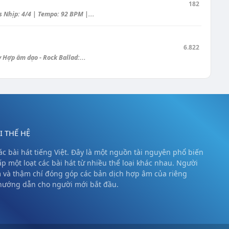
182
Nhịp: 4/4 | Tempo: 92 BPM |...
6.822
Hợp âm dạo - Rock Ballad:...
 THẾ HỆ
c bài hát tiếng Việt. Đây là một nguồn tài nguyên phổ biến
ấp một loạt các bài hát từ nhiều thể loại khác nhau. Người
m và thậm chí đóng góp các bản dịch hợp âm của riêng
 hướng dẫn cho người mới bắt đầu.