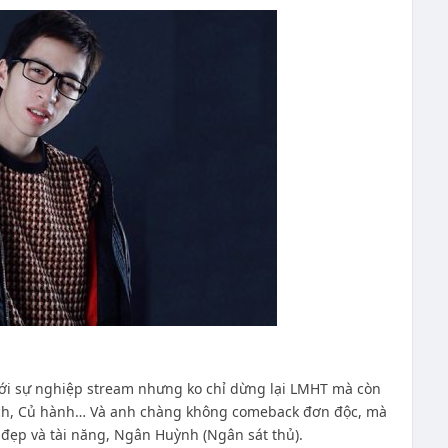
với sự nghiệp stream nhưng ko chỉ dừng lại LMHT mà còn
kích, Củ hành… Và anh chàng không comeback đơn độc, mà
đẹp và tài năng, Ngân Huỳnh (Ngân sát thủ).