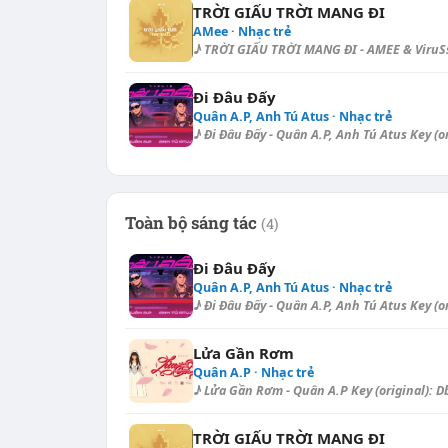
TRỜI GIẤU TRỜI MANG ĐI
AMee · Nhạc trẻ
♪ TRỜI GIẤU TRỜI MANG ĐI - AMEE & ViruSs 
Đi Đâu Đấy
Quân A.P, Anh Tú Atus · Nhạc trẻ
♪ Đi Đâu Đấy - Quân A.P, Anh Tú Atus Key (or
Toàn bộ sáng tác
(4)
Đi Đâu Đấy
Quân A.P, Anh Tú Atus · Nhạc trẻ
♪ Đi Đâu Đấy - Quân A.P, Anh Tú Atus Key (or
Lửa Gần Rơm
Quân A.P · Nhạc trẻ
♪ Lửa Gần Rơm - Quân A.P Key (original): Db
TRỜI GIẤU TRỜI MANG ĐI