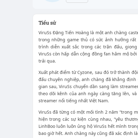
Tiểu sử
ViruSs Đặng Tiến Hoàng là một anh chàng caste
trong những game thủ có sức ảnh hưởng rất
trình diễn xuất sắc trong các trận đấu, giọn
ViruSs còn hấp dẫn cộng đồng fan hâm mộ bởi 
trải qua.
Xuất phát điểm từ Cyzone, sau đó trở thành độ
đấu chuyên nghiệp, anh chàng đã khẳng định đ
gian sau, ViruSs chuyển dần sang làm streamer
theo dõi kênh của anh ngày càng tăng lên, và 
streamer nổi tiếng nhất Việt Nam.
ViruSs đã từng có một mối tình 2 năm “trong mơ
hiện trong các sự kiện cùng nhau, “yêu thươn
LinhBoo luôn luôn ủng hộ ViruSs hết mình trong
bao giờ hết. Anh chàng này cũng đã xác định là 