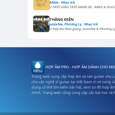
AMee · Nhạc trẻ
♪ TRỜI GIẤU TRỜI MANG ĐI - AMEE & ViruSs 
THẰNG ĐIÊN
JustaTee, Phương Ly · Nhạc trẻ
♪ Hợp âm theo giọng: JustaTee & Phương Ly 
HỢP ÂM PRO - HỢP ÂM DÀNH CHO MỌI
Trang web cung cấp hợp âm và tab guitar cho cá
cho các nghệ sĩ guitar tại Việt Nam vì nó cung c
dùng có thể tìm kiếm bài hát, xem sơ đồ hợp â
mình. Trang web cũng cung cấp các bài học và