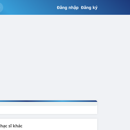
Đăng nhập
|
Đăng ký
hạc sĩ khác