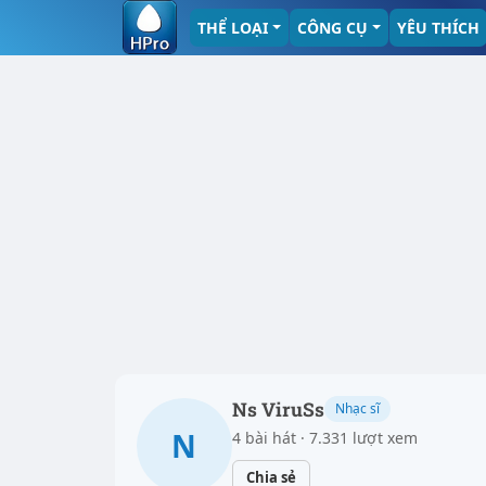
THỂ LOẠI
CÔNG CỤ
YÊU THÍCH
Ns ViruSs
Nhạc sĩ
N
4 bài hát · 7.331 lượt xem
Chia sẻ