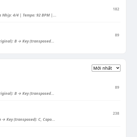
182
Nhịp: 4/4 | Tempo: 92 BPM |...
89
iginal): B → Key (transposed...
89
iginal): B → Key (transposed...
238
 → Key (transposed): C, Capo...