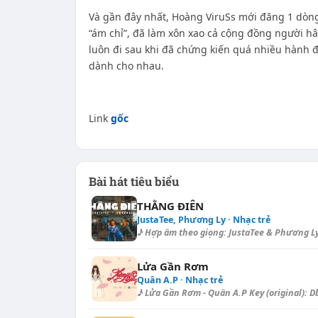
Và gần đây nhất, Hoàng ViruSs mới đăng 1 dòng t
“ám chỉ”, đã làm xôn xao cả cộng đồng người h
luôn đi sau khi đã chứng kiến quá nhiều hành đ
dành cho nhau.
Link
gốc
Bài hát tiêu biểu
THẰNG ĐIÊN
JustaTee, Phương Ly · Nhạc trẻ
♪ Hợp âm theo giọng: JustaTee & Phương Ly 
Lửa Gần Rơm
Quân A.P · Nhạc trẻ
♪ Lửa Gần Rơm - Quân A.P Key (original): Db