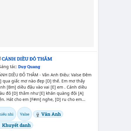
CÁNH DIỀU ĐỎ THẮM
Sáng tác:
Duy Quang
ÁNH DIỀU ĐỎ THẮM - Vân Anh Điệu: Valse Đêm
] qua giấc mơ nào đẹp [D] thế. Em mơ thấy
nh [Bm] diều đậu vào vai [E] em . Cánh diều
àu đỏ [D] thắm như [E] khăn quàng đội [A]
ên. Hát cho em [F#m] nghe, [D] ru cho em...
Vân Anh
hiếu nhi
Valse
Khuyết danh