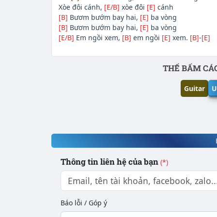
Xòe đôi cánh,
[E/B]
xòe đôi
[E]
cánh
[B]
Bươm bướm bay hai,
[E]
ba vòng
[B]
Bươm bướm bay hai,
[E]
ba vòng
[E/B]
Em ngồi xem,
[B]
em ngồi
[E]
xem.
[B]
-
[E]
Phần nội dung
THẾ BẤM CÁC
Guitar
U
Thông tin liên hệ của bạn
(*)
Báo lỗi / Góp ý