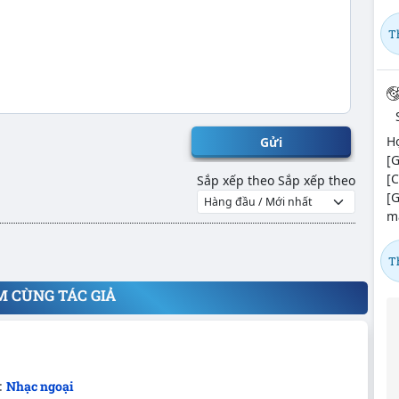
T
H
Gửi
[G
[C
Sắp xếp theo
Sắp xếp theo
[
mậ
T
M CÙNG TÁC GIẢ
:
Nhạc ngoại