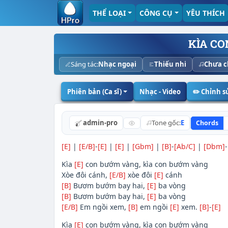
THỂ LOẠI
CÔNG CỤ
YÊU THÍCH
KÌA C
Sáng tác:
Nhạc ngoại
Thiếu nhi
Chưa c
Phiên bản (Ca sĩ)
Nhạc - Video
✏️ Chỉnh 
admin-pro
Tone gốc:
E
Chords
[E]
|
[E/B]
-
[E]
|
[E]
|
[Gbm]
|
[B]
-
[Ab/C]
|
[Dbm]
-
Kìa
[E]
con bướm vàng, kìa con bướm vàng
Xòe đôi cánh,
[E/B]
xòe đôi
[E]
cánh
[B]
Bươm bướm bay hai,
[E]
ba vòng
[B]
Bươm bướm bay hai,
[E]
ba vòng
[E/B]
Em ngồi xem,
[B]
em ngồi
[E]
xem.
[B]
-
[E]
Kìa
[E]
con bướm vàng, kìa con bướm vàng