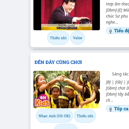
Hợp âm theo 
[Dbm]-[E] Mừ
chúc Sư phụ 
nghe...
Tiểu đ
Thiếu nhi
Valse
ĐẾN ĐÂY CÙNG CHƠI
Sáng tác
[B] | [Gb] | 
[Gbm] chơi D
[Dbm] tây b
ch...
Tốp ca
Nhạc Anh (US-UK)
Thiếu nhi