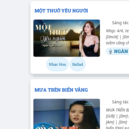
MỘT THUỞ YÊU NGƯỜI
Sáng tác
Nhịp: 4/4, te
[Dm/A] | [Dm
niệm cũng ch
NGÂN
Nhạc Hoa
Ballad
MƯA TRÊN BIỂN VẮNG
Sáng tác
MƯA TRÊN BIỂ
[G/B] | [Dm]-
[Am] | [Dm] 
biển [Dm] xư