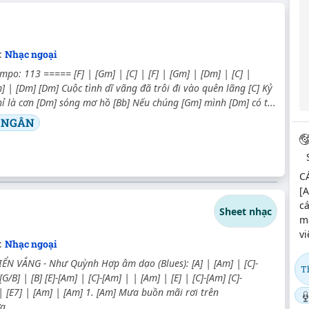
:
Nhạc ngoại
mpo: 113 ===== [F] | [Gm] | [C] | [F] | [Gm] | [Dm] | [C] |
] | [Dm] [Dm] Cuộc tình dĩ vãng đã trôi đi vào quên lãng [C] Kỷ
ỉ là cơn [Dm] sóng mơ hồ [Bb] Nếu chúng [Gm] mình [Dm] có t...
 NGÂN
C
[A
cá
Sheet nhạc
m
vi
:
Nhạc ngoại
N VẮNG - Như Quỳnh Hợp âm dạo (Blues): [A] | [Am] | [C]-
T
[G/B] | [B] [E]-[Am] | [C]-[Am] | | [Am] | [E] | [C]-[Am] [C]-
| [E7] | [Am] | [Am] 1. [Am] Mưa buồn mãi rơi trên
a...