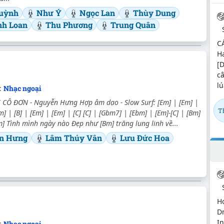
uỳnh
Như Ý
Ngọc Lan
Thùy Dung
nh Loan
Thu Phương
Trung Quân
C
H
[
c
lú
:
Nhạc ngoại
 CÔ ĐƠN - Nguyễn Hưng Hợp âm dạo - Slow Surf: [Em] | [Em] |
T
Am] | [B] | [Em] | [Em] | [C] [C] | [Gbm7] | [Ebm] | [Em]-[C] | [Bm]
[Em] Tình mình ngày nào Đẹp như [Bm] trăng lung linh về...
n Hưng
Lâm Thúy Vân
Lưu Đức Hoa
Hợ
D
In
:
Nhạc ngoại