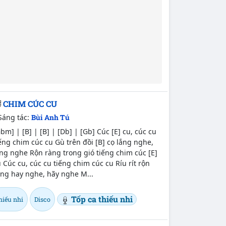
CHIM CÚC CU
Sáng tác:
Bùi Anh Tú
bm] | [B] | [B] | [Db] | [Gb] Cúc [E] cu, cúc cu
ếng chim cúc cu Gù trên đồi [B] cọ lắng nghe,
ng nghe Rộn ràng trong gió tiếng chim cúc [E]
 Cúc cu, cúc cu tiếng chim cúc cu Ríu rít rộn
àng hay nghe, hãy nghe M...
Tốp ca thiếu nhi
hiếu nhi
Disco