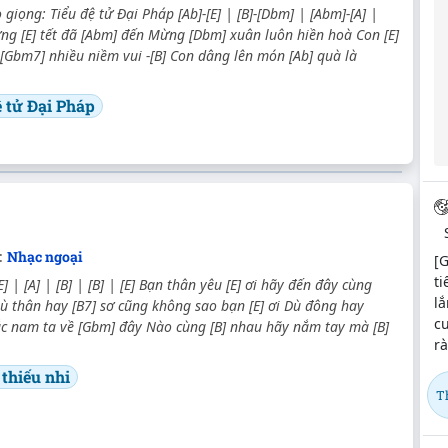
giọng: Tiểu đệ tử Đại Pháp [Ab]-[E] | [B]-[Dbm] | [Abm]-[A] |
ng [E] tết đã [Abm] đến Mừng [Dbm] xuân luôn hiền hoà Con [E]
[Gbm7] nhiều niềm vui -[B] Con dâng lên món [Ab] quà là
ệ tử Đại Pháp
:
Nhạc ngoại
[G
ti
[E] | [A] | [B] | [B] | [E] Bạn thân yêu [E] ơi hãy đến đây cùng
lắ
ù thân hay [B7] sơ cũng không sao bạn [E] ơi Dù đông hay
cu
ắc nam ta về [Gbm] đây Nào cùng [B] nhau hãy nắm tay mà [B]
r
 thiếu nhi
T