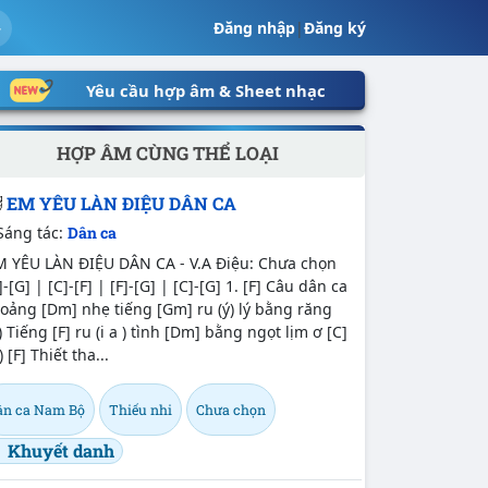
Đăng nhập
|
Đăng ký
Yêu cầu hợp âm & Sheet nhạc
HỢP ÂM CÙNG THỂ LOẠI
EM YÊU LÀN ĐIỆU DÂN CA
Sáng tác:
Dân ca
M YÊU LÀN ĐIỆU DÂN CA - V.A Điệu: Chưa chọn
]-[G] | [C]-[F] | [F]-[G] | [C]-[G] 1. [F] Câu dân ca
oảng [Dm] nhẹ tiếng [Gm] ru (ý) lý bằng răng
) Tiếng [F] ru (i a ) tình [Dm] bằng ngọt lịm ơ [C]
) [F] Thiết tha...
ân ca Nam Bộ
Thiếu nhi
Chưa chọn
Khuyết danh