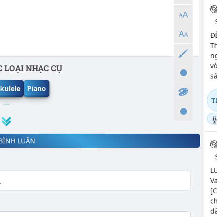
Đ
Th
n
v
 LOẠI NHẠC CỤ
s
kulele
Piano
T
BÌNH LUẬN
L
Va
[C
ch
đà