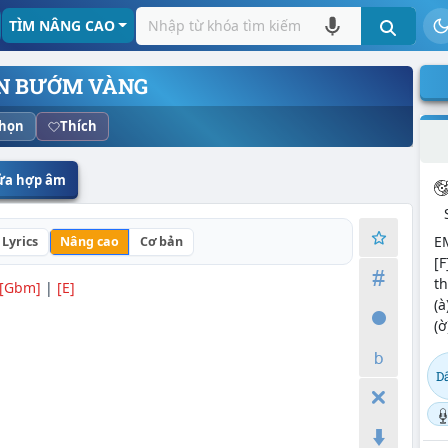
TÌM NÂNG CAO
ON BƯỚM VÀNG
họn
Thích
sửa hợp âm
E
Lyrics
Nâng cao
Cơ bản
[F
th
[Gbm]
|
[E]
(à
(ờ
D