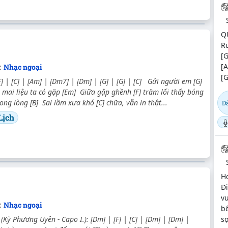
Q
Ru
[
[
:
Nhạc ngoại
[
[F] | [C] | [Am] | [Dm7] | [Dm] | [G] | [G] | [C] Gửi người em [G]
mai liệu ta có gặp [Em] Giữa gập ghềnh [F] trăm lối thấy bóng
ong lòng [B] Sai lầm xưa khó [C] chữa, vẫn in thật...
D
Lịch
H
Đi
vu
:
Nhạc ngoại
bế
sợ
Kỳ Phương Uyên - Capo I.): [Dm] | [F] | [C] | [Dm] | [Dm] |