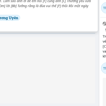
1. Làm sao anh ơi để em nói [F] cùng anh [C] Thương yêu xưa
Dm] lời [Bb] Tưởng rằng là đùa vui thế [F] thôi Rồi một ngày
T
ương Uyên
TH
v
[C
va
kh
T