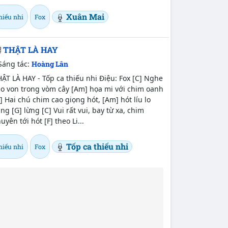
Xuân Mai
hiếu nhi
Fox
THẬT LÀ HAY
Sáng tác:
Hoàng Lân
ẬT LÀ HAY - Tốp ca thiếu nhi Điệu: Fox [C] Nghe
éo von trong vòm cây [Am] họa mi với chim oanh
] Hai chú chim cao giọng hót, [Am] hót líu lo
ng [G] lừng [C] Vui rất vui, bay từ xa, chim
uyên tới hót [F] theo Li...
Tốp ca thiếu nhi
hiếu nhi
Fox