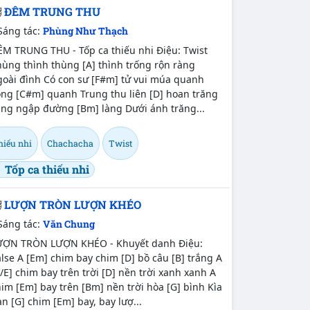
ĐÊM TRUNG THU
Sáng tác:
Phùng Như Thạch
ÊM TRUNG THU - Tốp ca thiếu nhi Điệu: Twist
ùng thình thùng [A] thình trống rộn ràng
goài đình Có con sư [F#m] tử vui múa quanh
òng [C#m] quanh Trung thu liên [D] hoan trăng
áng ngập đường [Bm] làng Dưới ánh trăng...
hiếu nhi
Chachacha
Twist
Tốp ca thiếu nhi
LƯỢN TRÒN LƯỢN KHÉO
Sáng tác:
Văn Chung
ƯỢN TRÒN LƯỢN KHÉO - Khuyết danh Điệu:
lse A [Em] chim bay chim [D] bồ câu [B] trắng A
/E] chim bay trên trời [D] nền trời xanh xanh A
im [Em] bay trên [Bm] nền trời hòa [G] bình Kìa
n [G] chim [Em] bay, bay lượ...