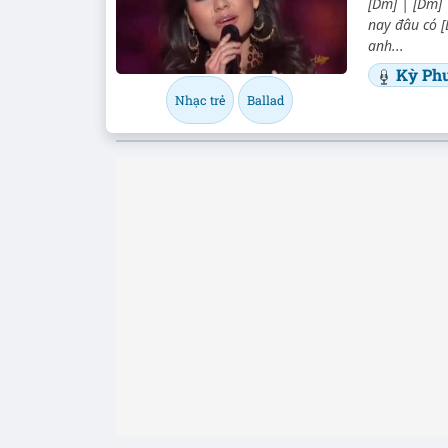
[Dm] | [Dm] 
nay đâu có [
anh...
Kỳ Ph
Nhạc trẻ
Ballad