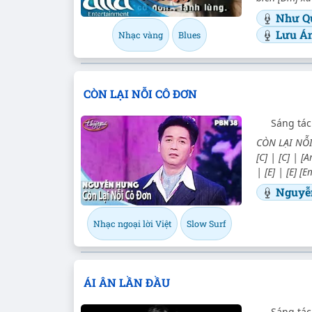
Như Q
Lưu Á
Nhạc vàng
Blues
CÒN LẠI NỖI CÔ ĐƠN
Sáng tác
CÒN LẠI NỖI
[C] | [C] | [
| [E] | [E] 
Nguyễ
Nhạc ngoại lời Việt
Slow Surf
ÁI ÂN LẦN ĐẦU
Sáng tác