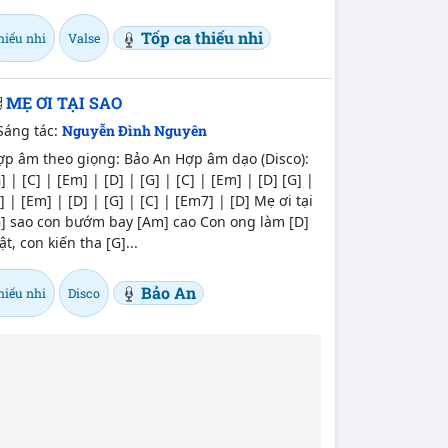
Tốp ca thiếu nhi
hiếu nhi
Valse
MẸ ƠI TẠI SAO
Sáng tác:
Nguyễn Đình Nguyên
ợp âm theo giọng: Bảo An Hợp âm dạo (Disco):
] | [C] | [Em] | [D] | [G] | [C] | [Em] | [D] [G] |
] | [Em] | [D] | [G] | [C] | [Em7] | [D] Mẹ ơi tại
G] sao con bướm bay [Am] cao Con ong làm [D]
t, con kiến tha [G]...
Bảo An
hiếu nhi
Disco