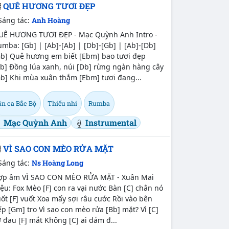
QUÊ HƯƠNG TƯƠI ĐẸP
Sáng tác:
Anh Hoàng
UÊ HƯƠNG TƯƠI ĐẸP - Mạc Quỳnh Anh Intro -
mba: [Gb] | [Ab]-[Ab] | [Db]-[Gb] | [Ab]-[Db]
Gb] Quê hương em biết [Ebm] bao tươi đẹp
Ab] Đồng lúa xanh, núi [Db] rừng ngàn hàng cây
Gb] Khi mùa xuân thắm [Ebm] tươi đang...
ân ca Bắc Bộ
Thiếu nhi
Rumba
Mạc Quỳnh Anh
Instrumental
VÌ SAO CON MÈO RỬA MẶT
Sáng tác:
Ns Hoàng Long
ợp âm VÌ SAO CON MÈO RỬA MẶT - Xuân Mai
ệu: Fox Mèo [F] con ra vại nước Bàn [C] chân nó
ốt [F] vuốt Xoa mấy sợi râu cước Rồi vào bên
p [Gm] tro Vì sao con mèo rửa [Bb] mặt? Vì [C]
 đau [F] mắt Không [C] ai dám đ...