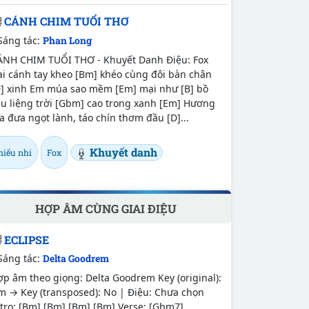
CÁNH CHIM TUỔI THƠ
Sáng tác:
Phan Long
ÁNH CHIM TUỔI THƠ - Khuyết Danh Điệu: Fox
ai cánh tay kheo [Bm] khéo cùng đôi bàn chân
D] xinh Em múa sao mềm [Em] mại như [B] bồ
âu liệng trời [Gbm] cao trong xanh [Em] Hương
a đưa ngọt lành, táo chín thơm đầu [D]...
Khuyết danh
hiếu nhi
Fox
HỢP ÂM CÙNG GIAI ĐIỆU
ECLIPSE
Sáng tác:
Delta Goodrem
p âm theo giọng: Delta Goodrem Key (original):
m → Key (transposed): No | Điệu: Chưa chọn
tro: [Bm] [Bm] [Bm] [Bm] Verse: [Gbm7]