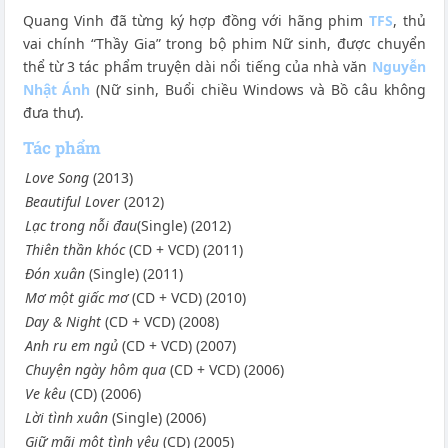
Quang Vinh đã từng ký hợp đồng với hãng phim
TFS
, thủ
vai chính “Thầy Gia” trong bộ phim Nữ sinh, được chuyển
thể từ 3 tác phẩm truyện dài nổi tiếng của nhà văn
Nguyễn
Nhật Ánh
(Nữ sinh, Buổi chiều Windows và Bồ câu không
đưa thư).
Tác phẩm
Love Song
(2013)
Beautiful Lover
(2012)
Lạc trong nỗi đau
(Single) (2012)
Thiên thần khóc
(CD + VCD) (2011)
Đón xuân
(Single) (2011)
Mơ một giấc mơ
(CD + VCD) (2010)
Day & Night
(CD + VCD) (2008)
Anh ru em ngủ
(CD + VCD) (2007)
Chuyện ngày hôm qua
(CD + VCD) (2006)
Ve kêu
(CD) (2006)
Lời tình xuân
(Single) (2006)
Giữ mãi một tình yêu
(CD) (2005)