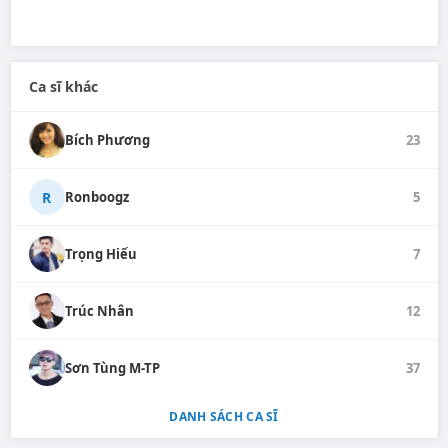
Ca sĩ khác
Bích Phương
23
R
Ronboogz
5
Trọng Hiếu
7
Trúc Nhân
12
Sơn Tùng M-TP
37
DANH SÁCH CA SĨ