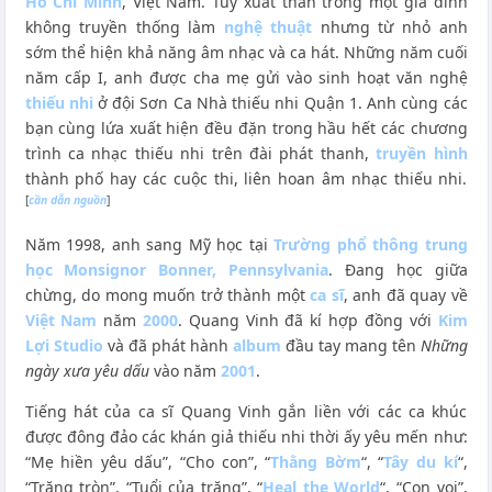
Hồ Chí Minh
, Việt Nam. Tuy xuất thân trong một gia đình
không truyền thống làm
nghệ thuật
nhưng từ nhỏ anh
sớm thể hiện khả năng âm nhạc và ca hát. Những năm cuối
năm cấp I, anh được cha mẹ gửi vào sinh hoạt văn nghệ
thiếu nhi
ở đội Sơn Ca Nhà thiếu nhi Quận 1. Anh cùng các
bạn cùng lứa xuất hiện đều đặn trong hầu hết các chương
trình ca nhạc thiếu nhi trên đài phát thanh,
truyền hình
thành phố hay các cuộc thi, liên hoan âm nhạc thiếu nhi.
[
cần dẫn nguồn
]
Năm 1998, anh sang Mỹ học tại
Trường phổ thông trung
học Monsignor Bonner, Pennsylvania
. Đang học giữa
chừng, do mong muốn trở thành một
ca sĩ
, anh đã quay về
Việt Nam
năm
2000
. Quang Vinh đã kí hợp đồng với
Kim
Lợi Studio
và đã phát hành
album
đầu tay mang tên
Những
ngày xưa yêu dấu
vào năm
2001
.
Tiếng hát của ca sĩ Quang Vinh gắn liền với các ca khúc
được đông đảo các khán giả thiếu nhi thời ấy yêu mến như:
“Mẹ hiền yêu dấu”, “Cho con”, “
Thằng Bờm
“, “
Tây du kí
“,
“Trăng tròn”, “Tuổi của trăng”, “
Heal the World
“, “Con voi”,