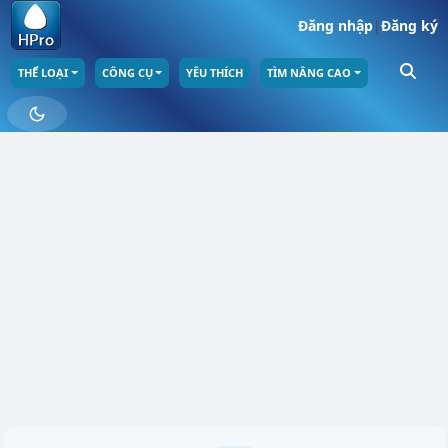
Đăng nhập
|
Đăng ký
THỂ LOẠI
CÔNG CỤ
YÊU THÍCH
TÌM NÂNG CAO