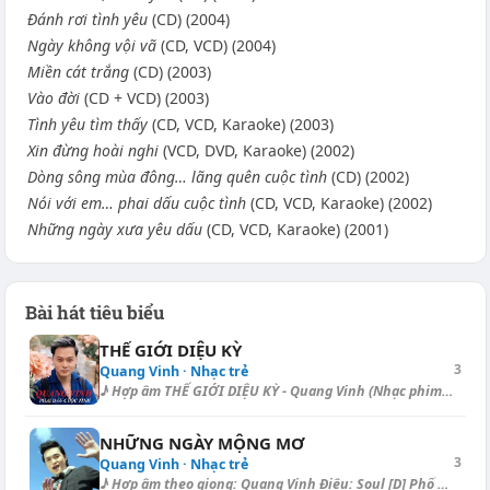
Đánh rơi tình yêu
(CD) (2004)
Ngày không vội vã
(CD, VCD) (2004)
Miền cát trắng
(CD) (2003)
Vào đời
(CD + VCD) (2003)
Tình yêu tìm thấy
(CD, VCD, Karaoke) (2003)
Xin đừng hoài nghi
(VCD, DVD, Karaoke) (2002)
Dòng sông mùa đông… lãng quên cuộc tình
(CD) (2002)
Nói với em… phai dấu cuộc tình
(CD, VCD, Karaoke) (2002)
Những ngày xưa yêu dấu
(CD, VCD, Karaoke) (2001)
Bài hát tiêu biểu
THẾ GIỚI DIỆU KỲ
3
Quang Vinh · Nhạc trẻ
♪ Hợp âm THẾ GIỚI DIỆU KỲ - Quang Vinh (Nhạc phim Kính vạn hoa) Intro -...
NHỮNG NGÀY MỘNG MƠ
3
Quang Vinh · Nhạc trẻ
♪ Hợp âm theo giọng: Quang Vinh Điệu: Soul [D] Phố chiều hẹn hò theo bướ...