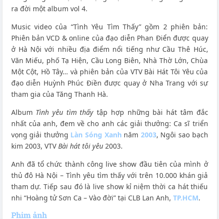
ra đời một album vol 4.
Music video của “Tình Yêu Tìm Thấy” gồm 2 phiên bản:
Phiên bản VCD & online của đạo diễn Phan Điển được quay
ở Hà Nội với nhiều địa điểm nổi tiếng như Cầu Thê Húc,
Văn Miếu, phố Tạ Hiện, Cầu Long Biên, Nhà Thờ Lớn, Chùa
Một Cột, Hồ Tây… và phiên bản của VTV Bài Hát Tôi Yêu của
đạo diễn Huỳnh Phúc Điền được quay ở Nha Trang với sự
tham gia của Tăng Thanh Hà.
Album
Tình yêu tìm thấy
tập hợp những bài hát tâm đắc
nhất của anh, đem về cho anh các giải thưởng: Ca sĩ triển
vọng giải thưởng
Làn Sóng Xanh
năm
2003
, Ngôi sao bạch
kim 2003, VTV
Bài hát tôi yêu
2003.
Anh đã tổ chức thành công live show đầu tiên của mình ở
thủ đô Hà Nội – Tình yêu tìm thấy với trên 10.000 khán giả
tham dự. Tiếp sau đó là live show kỉ niệm thời ca hát thiếu
nhi “Hoàng tử Sơn Ca – Vào đời” tại CLB Lan Anh,
TP.HCM
.
Phim ảnh