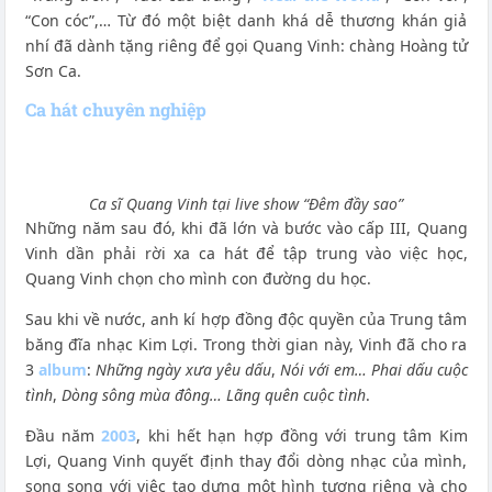
“Con cóc”,… Từ đó một biệt danh khá dễ thương khán giả
nhí đã dành tặng riêng để gọi Quang Vinh: chàng Hoàng tử
Sơn Ca.
Ca hát chuyên nghiệp
Ca sĩ Quang Vinh tại live show “Đêm đầy sao”
Những năm sau đó, khi đã lớn và bước vào cấp III, Quang
Vinh dần phải rời xa ca hát để tập trung vào việc học,
Quang Vinh chọn cho mình con đường du học.
Sau khi về nước, anh kí hợp đồng độc quyền của Trung tâm
băng đĩa nhạc Kim Lợi. Trong thời gian này, Vinh đã cho ra
3
album
:
Những ngày xưa yêu dấu
,
Nói với em… Phai dấu cuộc
tình
,
Dòng sông mùa đông… Lãng quên cuộc tình
.
Đầu năm
2003
, khi hết hạn hợp đồng với trung tâm Kim
Lợi, Quang Vinh quyết định thay đổi dòng nhạc của mình,
song song với việc tạo dựng một hình tượng riêng và cho