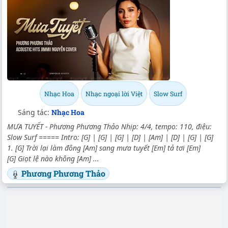
Nhạc Hoa
Nhạc ngoại lời Việt
Slow Surf
Sáng tác:
Nhạc Hoa
MƯA TUYẾT - Phương Phương Thảo Nhịp: 4/4, tempo: 110, điệu:
Slow Surf ===== Intro: [G] | [G] | [G] | [D] | [Am] | [D] | [G] | [G]
1. [G] Trời lại làm đông [Am] sang mưa tuyết [Em] tả tơi [Em]
[G] Giọt lệ nào không [Am] ...
Phương Phương Thảo