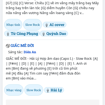
[G7] [G] [C] Verse: Chiều [C] về im vắng mây trắng bay Mây
trắng bay trên làn tóc [G] diễm huyền Còn [G] chiều nay
nữa nắng vẫn vương Nắng vẫn loang vàng [C] v...
AI cover
Nhạc tình
Slow Rock
Từ Công Phụng
Quỳnh Dao
GIẤC MÊ ĐỜI
Sáng tác:
Diên An
GIẤC MÊ ĐỜI - Hải Lý Hợp âm dạo (Capo I.) - Slow Rock: [A]
| [F#m] | [D] | [E] | [A] | [F#m] | [D] | [E] 1. Anh ơi
em [Bm] đang về phương [E] trời cũ tìm phút
mê [A] đầu [A] Tìm cơn say [F#m] đắm đưa đón
em [Bm] vào mùa...
Hải Lý
Nhạc vàng
Slow Rock