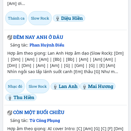
[Am] ơi...
Diệu Hiền
Thánh ca
Slow Rock
ĐÊM NAY ANH Ở ĐÂU
Sáng tác:
Phan Huỳnh Điểu
Hợp âm theo giọng: Lan Anh Hợp âm dạo (Slow Rock): [Dm]
| [Dm] | [Am] | [Am] | [Bb] | [Bb] | [Am] | [Am] [Am] |
[Dm] | [Dm] | [Am] | [Am] | [G] | [Gm] | [G] | [E] [Am]
Nhìn ngôi sao lấp lánh suốt canh [Em] thâu [G] Như m...
Lan Anh
Mai Hương
Nhạc đỏ
Slow Rock
Thu Hiền
CÒN MỘT BUỔI CHIỀU
Sáng tác:
Từ Công Phụng
Hợp âm theo giọng: AI cover Intro: [C] [Am] [G] [C] [F] [Dm]