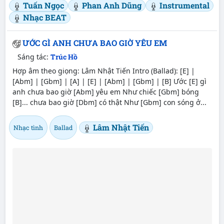
Tuấn Ngọc
Phan Anh Dũng
Instrumental
Nhạc BEAT
ƯỚC GÌ ANH CHƯA BAO GIỜ YÊU EM
Sáng tác:
Trúc Hồ
Hợp âm theo giọng: Lâm Nhật Tiến Intro (Ballad): [E] |
[Abm] | [Gbm] | [A] | [E] | [Abm] | [Gbm] | [B] Ước [E] gì
anh chưa bao giờ [Abm] yêu em Như chiếc [Gbm] bóng
[B]... chưa bao giờ [Dbm] có thật Như [Gbm] con sóng ở...
Lâm Nhật Tiến
Nhạc tình
Ballad