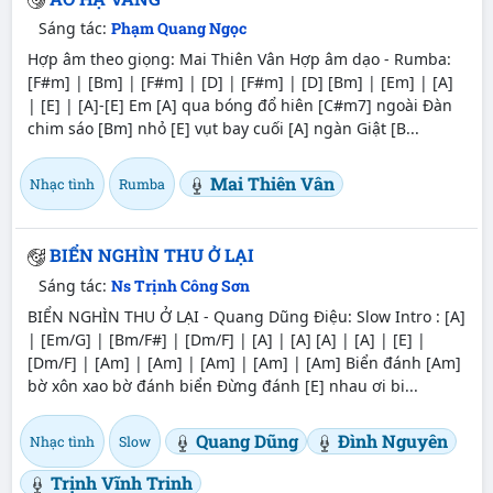
Sáng tác:
Phạm Quang Ngọc
Hợp âm theo giọng: Mai Thiên Vân Hợp âm dạo - Rumba:
[F#m] | [Bm] | [F#m] | [D] | [F#m] | [D] [Bm] | [Em] | [A]
| [E] | [A]-[E] Em [A] qua bóng đổ hiên [C#m7] ngoài Đàn
chim sáo [Bm] nhỏ [E] vụt bay cuối [A] ngàn Giật [B...
Mai Thiên Vân
Nhạc tình
Rumba
BIỂN NGHÌN THU Ở LẠI
Sáng tác:
Ns Trịnh Công Sơn
BIỂN NGHÌN THU Ở LẠI - Quang Dũng Điệu: Slow Intro : [A]
| [Em/G] | [Bm/F#] | [Dm/F] | [A] | [A] [A] | [A] | [E] |
[Dm/F] | [Am] | [Am] | [Am] | [Am] | [Am] Biển đánh [Am]
bờ xôn xao bờ đánh biển Đừng đánh [E] nhau ơi bi...
Quang Dũng
Đình Nguyên
Nhạc tình
Slow
Trịnh Vĩnh Trinh