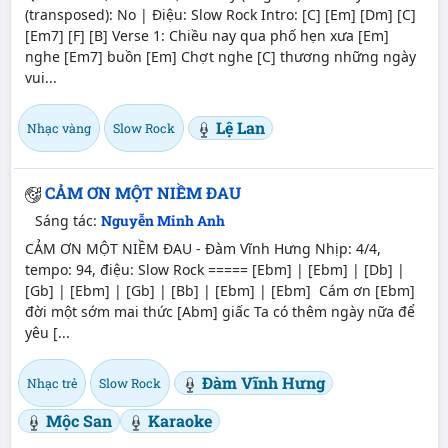
(transposed): No | Điệu: Slow Rock Intro: [C] [Em] [Dm] [C]
[Em7] [F] [B] Verse 1: Chiều nay qua phố hẹn xưa [Em]
nghe [Em7] buồn [Em] Chợt nghe [C] thương những ngày
vui...
Lệ Lan
Nhạc vàng
Slow Rock
CẢM ƠN MỘT NIỀM ĐAU
Sáng tác:
Nguyễn Minh Anh
CẢM ƠN MỘT NIỀM ĐAU - Đàm Vĩnh Hưng Nhịp: 4/4,
tempo: 94, điệu: Slow Rock ===== [Ebm] | [Ebm] | [Db] |
[Gb] | [Ebm] | [Gb] | [Bb] | [Ebm] | [Ebm] Cám ơn [Ebm]
đời một sớm mai thức [Abm] giấc Ta có thêm ngày nữa để
yêu [...
Đàm Vĩnh Hưng
Nhạc trẻ
Slow Rock
Mộc San
Karaoke