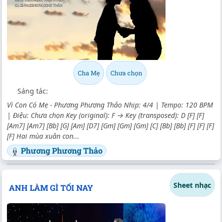
Cha Mẹ
Chưa chọn
Sáng tác:
Vì Con Có Mẹ - Phương Phương Thảo Nhịp: 4/4 | Tempo: 120 BPM
| Điệu: Chưa chọn Key (original): F → Key (transposed): D [F] [F]
[Am7] [Am7] [Bb] [G] [Am] [D7] [Gm] [Gm] [Gm] [C] [Bb] [Bb] [F] [F] [F]
[F] Hai mùa xuân con...
Phương Phương Thảo
Sheet nhạc
ANH LÀM GÌ TỐI NAY