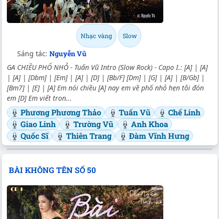
Nhạc vàng
Slow
Sáng tác:
Nguyễn Vũ
GA CHIỀU PHỐ NHỎ - Tuấn Vũ Intro (Slow Rock) - Capo I.: [A] | [A]
| [A] | [Dbm] | [Em] | [A] | [D] | [Bb/F] [Dm] | [G] | [A] | [B/Gb] |
[Bm7] | [E] | [A] Em nói chiều [A] nay em về phố nhỏ hẹn tôi đón
em [D] Em viết tron...
Phương Phương Thảo
Tuấn Vũ
Chế Linh
Giao Linh
Trường Vũ
Anh Khoa
Quốc Sĩ
Thiên Trang
Đàm Vĩnh Hưng
BÀI KHÔNG TÊN SỐ 50