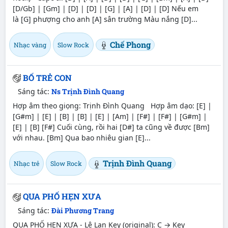
[D/Gb] | [Gm] | [D] | [D] | [G] | [A] | [D] | [D] Nếu em
là [G] phượng cho anh [A] sân trường Màu nắng [D]...
Chế Phong
Nhạc vàng
Slow Rock
BỐ TRẺ CON
Sáng tác:
Ns Trịnh Đình Quang
Hợp âm theo giọng: Trịnh Đình Quang Hợp âm dạo: [E] |
[G#m] | [E] | [B] | [B] | [E] | [Am] | [F#] | [F#] | [G#m] |
[E] | [B] [F#] Cuối cùng, rồi hai [D#] ta cũng về được [Bm]
với nhau. [Bm] Qua bao nhiêu gian [E]...
Trịnh Đình Quang
Nhạc trẻ
Slow Rock
QUA PHỐ HẸN XƯA
Sáng tác:
Đài Phương Trang
QUA PHỐ HẸN XƯA - Lệ Lan Key (original): C → Key