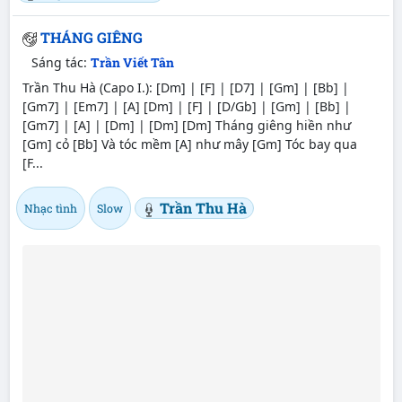
THÁNG GIÊNG
Sáng tác:
Trần Viết Tân
Trần Thu Hà (Capo I.): [Dm] | [F] | [D7] | [Gm] | [Bb] |
[Gm7] | [Em7] | [A] [Dm] | [F] | [D/Gb] | [Gm] | [Bb] |
[Gm7] | [A] | [Dm] | [Dm] [Dm] Tháng giêng hiền như
[Gm] cỏ [Bb] Và tóc mềm [A] như mây [Gm] Tóc bay qua
[F...
Trần Thu Hà
Nhạc tình
Slow