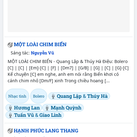
MỘT LOÀI CHIM BIỂN
Sáng tác:
Nguyễn Vũ
MỘT LOÀI CHIM BIỂN - Quang Lập & Thúy Hà Điệu: Bolero
[C] | [C] | [Em]-[C] | [F] | [Dm7] | [G/B] | [G] | [C] | [G]-[C]
Kể chuyện [C] em nghe, anh em nói rằng Biển khơi có
cánh chim nhỏ [Dm/F] xinh Trong chiều hoang [...
Quang Lập
&
Thúy Hà
Nhạc tình
Bolero
Hương Lan
Mạnh Quỳnh
Tuấn Vũ
&
Giao Linh
HẠNH PHÚC LANG THANG