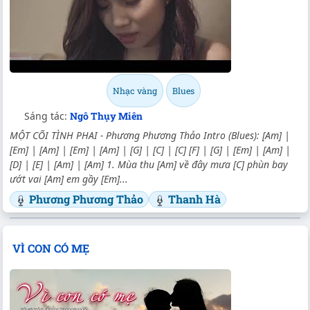
Nhạc vàng
Blues
Sáng tác:
Ngô Thụy Miên
MỘT CÕI TÌNH PHAI - Phương Phương Thảo Intro (Blues): [Am] |
[Em] | [Am] | [Em] | [Am] | [G] | [C] | [C] [F] | [G] | [Em] | [Am] |
[D] | [E] | [Am] | [Am] 1. Mùa thu [Am] về đây mưa [C] phùn bay
ướt vai [Am] em gầy [Em]...
Phương Phương Thảo
Thanh Hà
VÌ CON CÓ MẸ