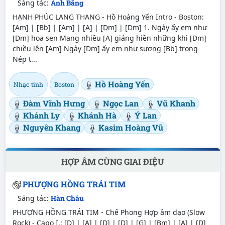
Sáng tác:
Anh Bằng
HẠNH PHÚC LANG THANG - Hồ Hoàng Yến Intro - Boston:
[Am] | [Bb] | [Am] | [A] | [Dm] | [Dm] 1. Ngày ấy em như
[Dm] hoa sen Mang nhiều [A] giáng hiền những khi [Dm]
chiều lên [Am] Ngày [Dm] ấy em như sương [Bb] trong
Nép t...
Hồ Hoàng Yến
Nhạc tình
Boston
Đàm Vĩnh Hưng
Ngọc Lan
Vũ Khanh
Khánh Ly
Khánh Hà
Ý Lan
Nguyên Khang
Kasim Hoàng Vũ
HỢP ÂM CÙNG GIAI ĐIỆU
PHƯỢNG HỒNG TRÁI TIM
Sáng tác:
Hàn Châu
PHƯỢNG HỒNG TRÁI TIM - Chế Phong Hợp âm dạo (Slow
Rock) - Capo I.: [D] | [A] | [D] | [D] | [G] | [Bm] | [A] | [D]