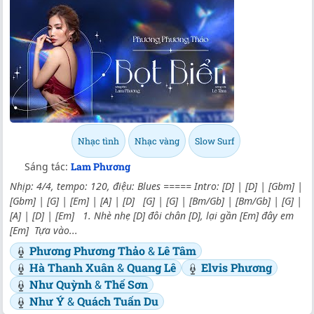
Nhạc tình
Nhạc vàng
Slow Surf
Sáng tác:
Lam Phương
Nhịp: 4/4, tempo: 120, điệu: Blues ===== Intro: [D] | [D] | [Gbm] |
[Gbm] | [G] | [Em] | [A] | [D] [G] | [G] | [Bm/Gb] | [Bm/Gb] | [G] |
[A] | [D] | [Em] 1. Nhè nhẹ [D] đôi chân [D], lại gần [Em] đây em
[Em] Tựa vào...
Phương Phương Thảo
&
Lê Tâm
Hà Thanh Xuân
&
Quang Lê
Elvis Phương
Như Quỳnh
&
Thế Sơn
Như Ý
&
Quách Tuấn Du