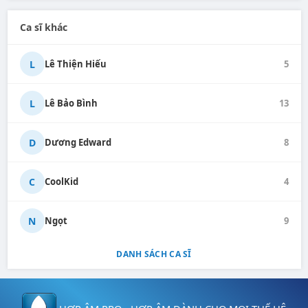
Ca sĩ khác
L
Lê Thiện Hiếu
5
L
Lê Bảo Bình
13
D
Dương Edward
8
C
CoolKid
4
N
Ngọt
9
DANH SÁCH CA SĨ