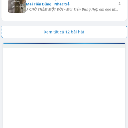
2
Mai Tiến Dũng · Nhạc trẻ
♪ CHỜ THÊM MỘT ĐỜI - Mai Tiến Dũng Hợp âm dạo (Ballad): [Em7] | [Esus4]...
Xem tất cả 12 bài hát