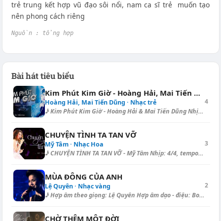
trẻ trung kết hợp vũ đạo sôi nổi, nam ca sĩ trẻ muốn tạo
nên phong cách riêng
Nguồn : tổng hợp
Bài hát tiêu biểu
Kim Phút Kim Giờ - Hoàng Hải, Mai Tiến Dũng
4
Hoàng Hải, Mai Tiến Dũng · Nhạc trẻ
♪ Kim Phút Kim Giờ - Hoàng Hải & Mai Tiến Dũng Nhịp: 4/4, tempo: 94,...
CHUYỆN TÌNH TA TAN VỠ
3
Mỹ Tâm · Nhạc Hoa
♪ CHUYỆN TÌNH TA TAN VỠ - Mỹ Tâm Nhịp: 4/4, tempo: 65, điệu: Slow Surf =...
MÙA ĐÔNG CỦA ANH
2
Lệ Quyên · Nhạc vàng
♪ Hợp âm theo giọng: Lệ Quyên Hợp âm dạo - điệu: Bolero [E] | [Abm] | [B...
CHỜ THÊM MỘT ĐỜI