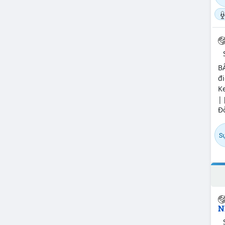
BẤ
đi
Ke
| 
Đờ
Sự
N