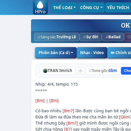
THỂ LOẠI
CÔNG CỤ
YÊU THÍCH
OK
Sáng tác:
Trường Lê
Sự đời
Ballad
Phiên bản (Ca sĩ)
Nhạc - Video
✏️ Chỉnh 
TRAN Imrich
Tone gốc:
Gbm
Cho
Nhịp: 4/4, tempo: 115
=====
[Bm]
|
[Bm]
Có bao nhiêu
[Bm7]
lần được cùng bạn bè ngồi 
Đứa đi làm xa đứa theo mẹ cha mần ăn từ
[Gbm
Thế nhưng bây
[Bm7]
giờ mình được ngồi cùn
Sớt chia nồng
[B7]
say ngất ngây miền Tây là q