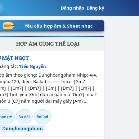
Đăng nhập
|
Đăng ký
Yêu cầu hợp âm & Sheet nhạc
HỢP ÂM CÙNG THỂ LOẠI
MẬT NGỌT
Sáng tác:
Tiến Nguyễn
ợp âm theo giọng: Dunghoangpham Nhịp: 4/4,
mpo: 120, điệu: Ballad ===== Intro: [Gm7] |
Dm] | [Cm7] | [Dm7] | [Gm] | [Dm7] | [Cm7] |
Cm7] Tình yêu [Gm] đâu ai bán mà [Dm7] mua?
ôn 3 [C7] năm người dại mấy giây [Am7...
hạc trẻ
Sự đời
Ballad
Dunghoangpham