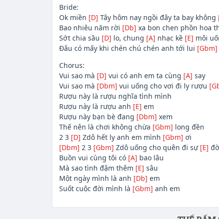
Bride:
Ok miền
[D]
Tây hôm nay ngồi đây ta bay không
Bao nhiêu năm rời
[Db]
xa bon chen phồn hoa t
Sớt chia sầu
[D]
lo, chung
[A]
nhạc kề
[E]
môi uố
Đâu có mấy khi chén chú chén anh tới lui
[Gbm]
Chorus:
Vui sao mà
[D]
vui có anh em ta cùng
[A]
say
Vui sao mà
[Dbm]
vui uống cho vơi đi ly rượu
[G
Rượu này là rượu nghĩa tình mình
Rượu này là rượu anh
[E]
em
Rượu này bạn bè đang
[Dbm]
xem
Thế nên là chơi không chừa
[Gbm]
long đền
2 3
[D]
Zdô hết ly anh em mình
[Gbm]
ơi
[Dbm]
2 3
[Gbm]
Zdô uống cho quên đi sự
[E]
đờ
Buồn vui cùng tôi có
[A]
bao lâu
Mà sao tình đậm thêm
[E]
sâu
Một ngày mình là anh
[Db]
em
Suốt cuộc đời mình là
[Gbm]
anh em
Phần nội dung