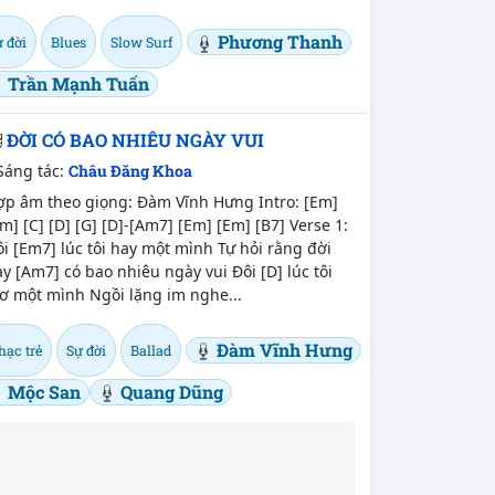
Phương Thanh
 đời
Blues
Slow Surf
Trần Mạnh Tuấn
ĐỜI CÓ BAO NHIÊU NGÀY VUI
Sáng tác:
Châu Đăng Khoa
ợp âm theo giọng: Đàm Vĩnh Hưng Intro: [Em]
m] [C] [D] [G] [D]-[Am7] [Em] [Em] [B7] Verse 1:
i [Em7] lúc tôi hay một mình Tự hỏi rằng đời
y [Am7] có bao nhiêu ngày vui Đôi [D] lúc tôi
ơ một mình Ngồi lặng im nghe...
Đàm Vĩnh Hưng
hạc trẻ
Sự đời
Ballad
Mộc San
Quang Dũng