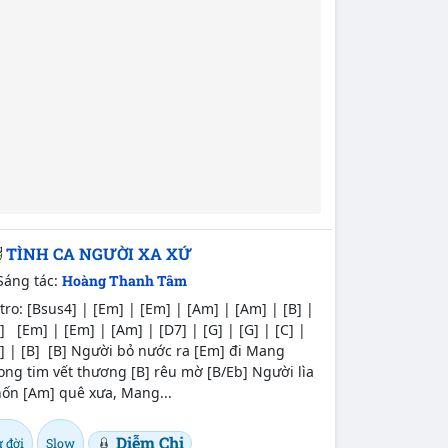
TÌNH CA NGƯỜI XA XỨ
Sáng tác:
Hoàng Thanh Tâm
tro: [Bsus4] | [Em] | [Em] | [Am] | [Am] | [B] |
] [Em] | [Em] | [Am] | [D7] | [G] | [G] | [C] |
] | [B] [B] Người bỏ nước ra [Em] đi Mang
ong tim vết thương [B] rêu mờ [B/Eb] Người lìa
hốn [Am] quê xưa, Mang...
Diễm Chi
 đời
Slow