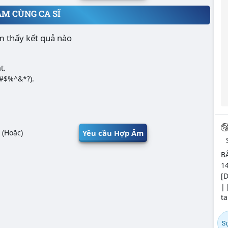
ÂM CÙNG CA SĨ
m thấy kết quả nào
t.
@#$%^&*?).
Yêu cầu Hợp Âm
(Hoặc)
B
14
[D
| 
ta
Sự