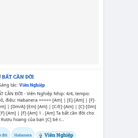
BẤT CẦN ĐỜI
Sáng tác:
Viên Nghiệp
ẤT CẦN ĐỜI - Viên Nghiệp Nhịp: 4/4, tempo:
0, điệu: Habanera ===== [Am] | [E]-[Am] | [F]-
m] | [Dm/A]-[Em] [Am] | [C/E]-[Am] | [C]-[Dm]
[F]-[Am] | [F]-[Am] 1 . [Am] Ta bất cần đời cho
 Rượu hoang của bạn [C] bè r...
Viên Nghiệp
 đời
Habanera