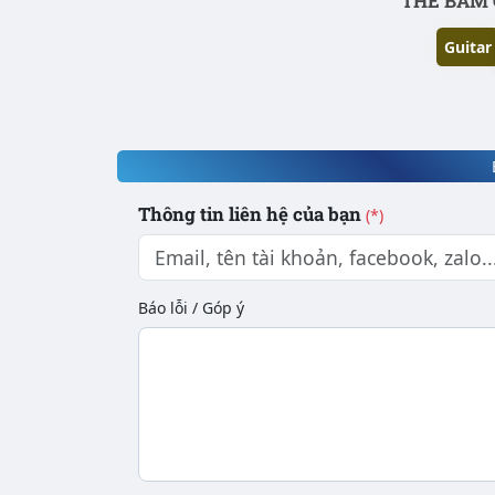
THẾ BẤM 
Guitar
Thông tin liên hệ của bạn
(*)
Báo lỗi / Góp ý