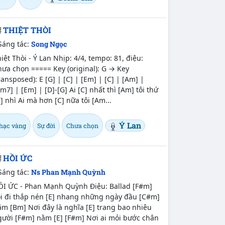
THIỆT THÒI
Sáng tác:
Song Ngọc
iệt Thòi - Ý Lan Nhịp: 4/4, tempo: 81, điệu:
ưa chọn ===== Key (original): G → Key
ransposed): E [G] | [C] | [Em] | [C] | [Am] |
m7] | [Em] | [D]-[G] Ai [C] nhất thì [Am] tôi thứ
] nhì Ai mà hơn [C] nữa tôi [Am...
Ý Lan
hạc vàng
Sự đời
Chưa chọn
HỒI ỨC
Sáng tác:
Ns Phan Mạnh Quỳnh
ỒI ỨC - Phan Mạnh Quỳnh Điệu: Ballad [F#m]
ôi đi thắp nén [E] nhang những ngày đầu [C#m]
m [Bm] Nơi đây là nghĩa [E] trang bao nhiêu
gười [F#m] nằm [E] [F#m] Nơi ai mỏi bước chân