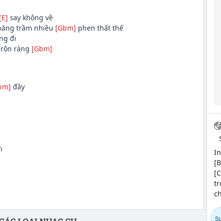
[E]
say không về
hăng trầm nhiều
[Gbm]
phen thất thế
ng đi
rộn ràng
[Gbm]
bm]
đầy
i
In
[B
[C
tr
c
Sự