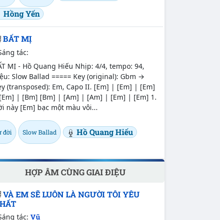
Hồng Yến
BẤT MỊ
Sáng tác:
T MỊ - Hồ Quang Hiếu Nhịp: 4/4, tempo: 94,
ệu: Slow Ballad ===== Key (original): Gbm →
y (transposed): Em, Capo II. [Em] | [Em] | [Em]
[Em] | [Bm] [Bm] | [Am] | [Am] | [Em] | [Em] 1.
i này [Em] bạc một màu vôi...
Hồ Quang Hiếu
 đời
Slow Ballad
HỢP ÂM CÙNG GIAI ĐIỆU
VÀ EM SẼ LUÔN LÀ NGƯỜI TÔI YÊU
HẤT
Sáng tác:
Vũ