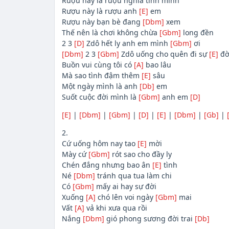
Rượu này là rượu nghĩa tình mình
Rượu này là rượu anh
[E]
em
Rượu này bạn bè đang
[Dbm]
xem
Thế nên là chơi không chừa
[Gbm]
long đền
2 3
[D]
Zdô hết ly anh em mình
[Gbm]
ơi
[Dbm]
2 3
[Gbm]
Zdô uống cho quên đi sự
[E]
đờ
Buồn vui cùng tôi có
[A]
bao lâu
Mà sao tình đậm thêm
[E]
sâu
Một ngày mình là anh
[Db]
em
Suốt cuộc đời mình là
[Gbm]
anh em
[D]
[E]
|
[Dbm]
|
[Gbm]
|
[D]
|
[E]
|
[Dbm]
|
[Gb]
|
2.
Cứ uống hôm nay tao
[E]
mời
Mày cứ
[Gbm]
rót sao cho đầy ly
Chén đắng nhưng bao ân
[E]
tình
Né
[Dbm]
tránh qua tua làm chi
Có
[Gbm]
mấy ai hay sự đời
Xuống
[A]
chó lên voi ngày
[Gbm]
mai
Vất
[A]
vả khi xưa qua rồi
Nắng
[Dbm]
gió phong sương đời trai
[Db]