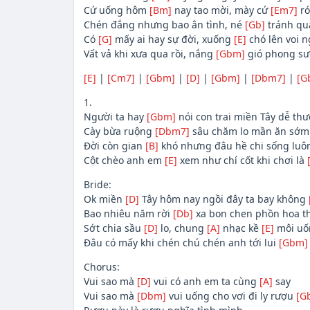
Cứ uống hôm
[Bm]
nay tao mời, mày cứ
[Em7]
ró
Chén đắng nhưng bao ân tình, né
[Gb]
tránh qua
Có
[G]
mấy ai hay sự đời, xuống
[E]
chó lên voi 
Vất vả khi xưa qua rồi, nắng
[Gbm]
gió phong sư
[E]
|
[Cm7]
|
[Gbm]
|
[D]
|
[Gbm]
|
[Dbm7]
|
[G
1.
Người ta hay
[Gbm]
nói con trai miền Tây dễ thư
Cày bừa ruộng
[Dbm7]
sâu chăm lo mần ăn sớm
Đời còn gian
[B]
khó nhưng đâu hề chi sống luôn
Cột chèo anh em
[E]
xem như chí cốt khi chơi là
Bride:
Ok miền
[D]
Tây hôm nay ngồi đây ta bay không
Bao nhiêu năm rời
[Db]
xa bon chen phồn hoa t
Sớt chia sầu
[D]
lo, chung
[A]
nhạc kề
[E]
môi uố
Đâu có mấy khi chén chú chén anh tới lui
[Gbm]
Chorus:
Vui sao mà
[D]
vui có anh em ta cùng
[A]
say
Vui sao mà
[Dbm]
vui uống cho vơi đi ly rượu
[G