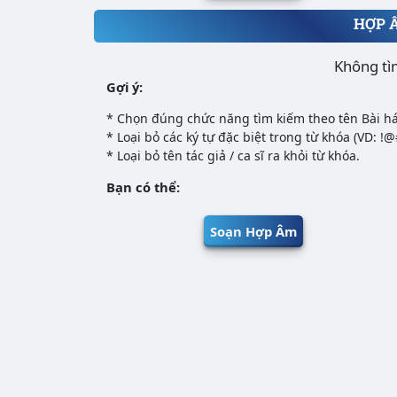
HỢP 
Không tì
Gợi ý:
* Chọn đúng chức năng tìm kiếm theo tên Bài há
* Loại bỏ các ký tự đặc biệt trong từ khóa (VD: !
* Loại bỏ tên tác giả / ca sĩ ra khỏi từ khóa.
Bạn có thể:
Soạn Hợp Âm