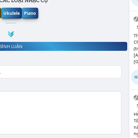
CÁC LOẠI NHẠC CỤ
Ukulele
Piano
Th
Ch
BÌNH LUẬN
(t
[A
[G
N
H
T
nă
n