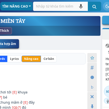
TÌM NÂNG CAO
 MIỀN TÂY
Thích
sửa hợp âm
H
rds
Lyrics
Nâng cao
Cơ bản
te
[
[
Kh
N
chơi tới
[E]
khuya
7]
bé
g chung mâm ở
[E]
đây
uê mình
[Gb7]
đó