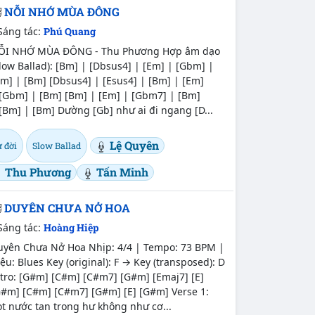
NỖI NHỚ MÙA ĐÔNG
Sáng tác:
Phú Quang
ỖI NHỚ MÙA ĐÔNG - Thu Phương Hợp âm dạo
low Ballad): [Bm] | [Dbsus4] | [Em] | [Gbm] |
m] | [Bm] [Dbsus4] | [Esus4] | [Bm] | [Em]
 [Gbm] | [Bm] [Bm] | [Em] | [Gbm7] | [Bm]
[Bm] | [Bm] Dường [Gb] như ai đi ngang [D...
Lệ Quyên
 đời
Slow Ballad
Thu Phương
Tấn Minh
DUYÊN CHƯA NỞ HOA
Sáng tác:
Hoàng Hiệp
uyên Chưa Nở Hoa Nhịp: 4/4 | Tempo: 73 BPM |
ệu: Blues Key (original): F → Key (transposed): D
tro: [G#m] [C#m] [C#m7] [G#m] [Emaj7] [E]
G#m] [C#m] [C#m7] [G#m] [E] [G#m] Verse 1:
t nước tan trong hư không như cơ...