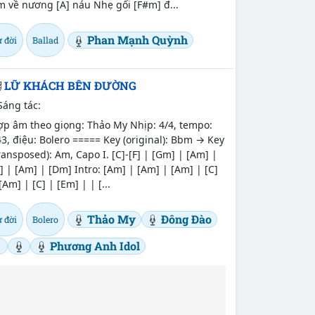
m về nương [A] náu Nhẹ gối [F#m] đ...
Phan Mạnh Quỳnh
 đời
Ballad
LỮ KHÁCH BÊN ĐƯỜNG
Sáng tác:
ợp âm theo giọng: Thảo My Nhịp: 4/4, tempo:
3, điệu: Bolero ===== Key (original): Bbm → Key
ransposed): Am, Capo I. [C]-[F] | [Gm] | [Am] |
] | [Am] | [Dm] Intro: [Am] | [Am] | [Am] | [C]
[Am] | [C] | [Em] | | [...
Thảo My
Đông Đào
 đời
Bolero
Phương Anh Idol