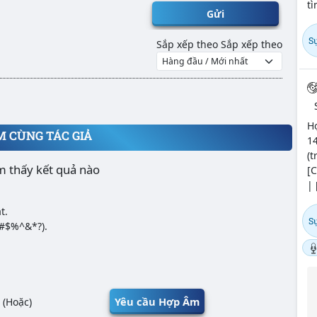
tì
Gửi
Sự
Sắp xếp theo
Sắp xếp theo
H
M CÙNG TÁC GIẢ
14
(t
m thấy kết quả nào
[C
| 
t.
Sự
@#$%^&*?).
Yêu cầu Hợp Âm
(Hoặc)