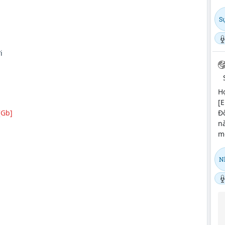
Sự
i
H
[E
Đô
[Gb]
nà
m
N