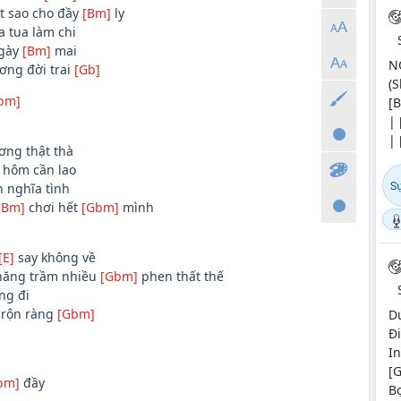
t sao cho đầy
[Bm]
ly
 tua làm chi
ngày
[Bm]
mai
N
ơng đời trai
[Gb]
(S
bm]
[B
|
| 
ơng thật thà
 hôm cần lao
Sự
 nghĩa tình
[Bm]
chơi hết
[Gbm]
mình
[E]
say không về
hăng trầm nhiều
[Gbm]
phen thất thế
ng đi
rộn ràng
[Gbm]
D
Đi
In
[
bm]
đầy
Bọ