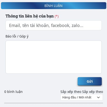
BÌNH LUẬN
Thông tin liên hệ của bạn
(*)
Báo lỗi / Góp ý
Gửi
0 bình luận
Sắp xếp theo
Sắp xếp theo