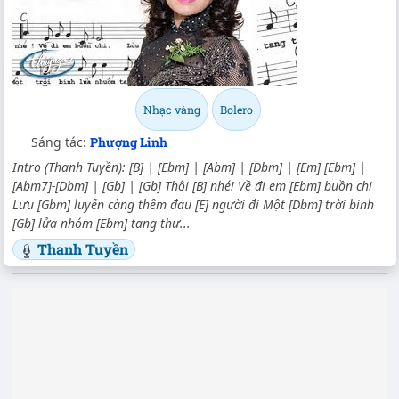
Nhạc vàng
Bolero
Sáng tác:
Phượng Linh
Intro (Thanh Tuyền): [B] | [Ebm] | [Abm] | [Dbm] | [Em] [Ebm] |
[Abm7]-[Dbm] | [Gb] | [Gb] Thôi [B] nhé! Về đi em [Ebm] buồn chi
Lưu [Gbm] luyến càng thêm đau [E] người đi Một [Dbm] trời binh
[Gb] lửa nhóm [Ebm] tang thư...
Thanh Tuyền