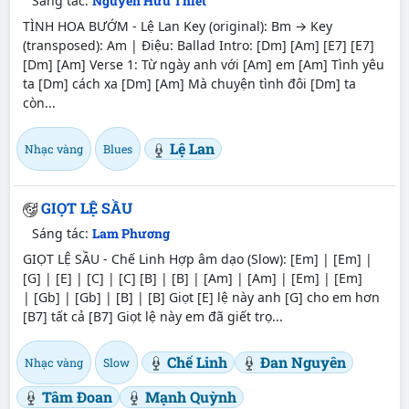
Sáng tác:
Nguyễn Hữu Thiết
TÌNH HOA BƯỚM - Lệ Lan Key (original): Bm → Key
(transposed): Am | Điệu: Ballad Intro: [Dm] [Am] [E7] [E7]
[Dm] [Am] Verse 1: Từ ngày anh với [Am] em [Am] Tình yêu
ta [Dm] cách xa [Dm] [Am] Mà chuyện tình đôi [Dm] ta
còn...
Lệ Lan
Nhạc vàng
Blues
GIỌT LỆ SẦU
Sáng tác:
Lam Phương
GIỌT LỆ SẦU - Chế Linh Hợp âm dạo (Slow): [Em] | [Em] |
[G] | [E] | [C] | [C] [B] | [B] | [Am] | [Am] | [Em] | [Em]
| [Gb] | [Gb] | [B] | [B] Giọt [E] lệ này anh [G] cho em hơn
[B7] tất cả [B7] Giọt lệ này em đã giết trọ...
Chế Linh
Đan Nguyên
Nhạc vàng
Slow
Tâm Đoan
Mạnh Quỳnh