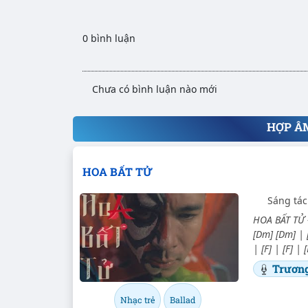
0 bình luận
Chưa có bình luận nào mới
HỢP Â
HOA BẤT TỬ
Sáng tá
HOA BẤT TỬ -
[Dm] [Dm] | 
| [F] | [F] |
Trương
Nhạc trẻ
Ballad