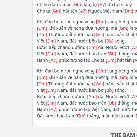
Chiến đấu vì độc
[Gm]
lập, tự
[A7]
do hôm nay.
Cho ta
[Gm]
hát tên
[A7]
Người, Việt Nam
[Dm]
ơ
Khi đạn bom rơi, nghe vọng
[Gm]
vang tiếng nó
[Dm]
Khi xuân về nắng đưa hương, mà
[Gm]
lòn
[Dm]
Thương đất nước bao
[Gm]
năm, vẫn khát 
Việt
[Dm]
Nam, đất nước bên bờ
[Bb]
sóng,
Bước tiếp chặng đường
[Gm]
dài Người vượt
[A7
Việt
[Dm]
Nam, đất nước bao trận
[Bb]
thắng, mã
Hạnh
[A7]
phúc tương lai. Cho ta
[Gm]
hát tên
[A
Khi đạn bom rơi, nghe vọng
[Gm]
vang tiếng nó
[Dm]
Khi xuân về nắng đưa hương, mà
[Gm]
lòn
[Dm]
Thương đất nước bao
[Gm]
năm, vẫn khát 
Việt
[Dm]
Nam, đất nước bên bờ
[Bb]
sóng,
Bước tiếp chặng đường
[Gm]
dài Người vượt
[A7
Việt
[Dm]
Nam, đất nước bao trận
[Bb]
thắng, mã
Hạnh
[A7]
phúc tương lai. Việt Nam, đất nước b
Đất nước bao trận
[Gm]
thắng, mãi mãi là niềm
Phần nội dung
THẾ BẤM 