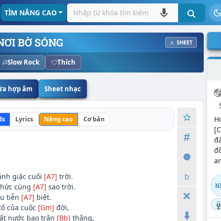
TÌM NÂNG CAO
NƠI BỜ SÓNG
♬ SHEET
Slow Rock
Thích
sửa hợp âm
Sheet nhạc
H
ds
Lyrics
Nâng cao
Cơ bản
[C
đ
đồ
an
ánh giặc cuối
[A7]
trời.
N
thức cùng
[A7]
sao trời.
u tiễn
[A7]
biệt.
tố của cuộc
[Gm]
đời,
t nước bao trận
[Bb]
thắng,