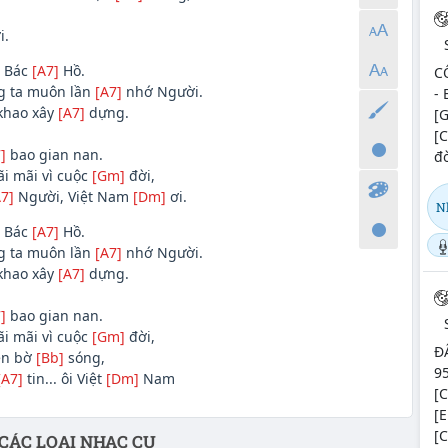
i.
i Bác
[A7]
Hồ.
C
g ta muôn lần
[A7]
nhớ Người.
- 
khao xây
[A7]
dựng.
[G
[C
]
bao gian nan.
đò
i mãi vì cuộc
[Gm]
đời,
7]
Người, Việt Nam
[Dm]
ơi.
N
i Bác
[A7]
Hồ.
g ta muôn lần
[A7]
nhớ Người.
khao xây
[A7]
dựng.
]
bao gian nan.
i mãi vì cuộc
[Gm]
đời,
Đ
ên bờ
[Bb]
sóng,
95
[A7]
tin... ôi Việt
[Dm]
Nam
[C
[E
[C
CÁC LOẠI NHẠC CỤ