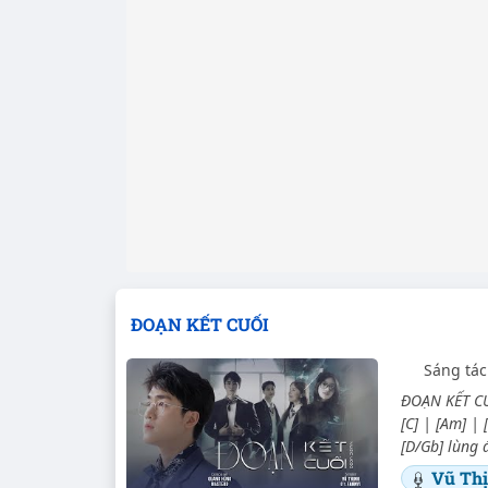
ĐOẠN KẾT CUỐI
Sáng tác
ĐOẠN KẾT CUỐ
[C] | [Am] |
[D/Gb] lùng 
Vũ Th