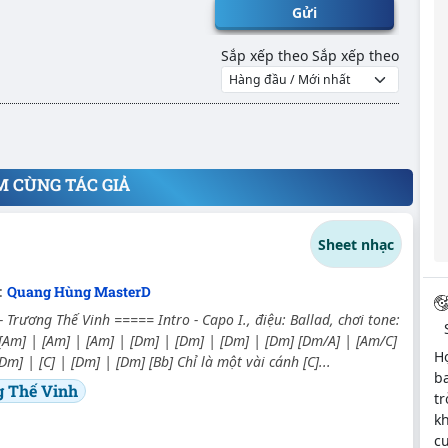
Gửi
Sắp xếp theo
Sắp xếp theo
M CÙNG TÁC GIẢ
Sheet nhạc
c:
Quang Hùng MasterD
 Trương Thế Vinh ===== Intro - Capo I., điệu: Ballad, chơi tone:
[Am] | [Am] | [Am] | [Dm] | [Dm] | [Dm] | [Dm] [Dm/A] | [Am/C]
Hợ
 [Dm] | [C] | [Dm] | [Dm] [Bb] Chỉ là một vài cánh [C]...
ba
 Thế Vinh
tr
kh
cư