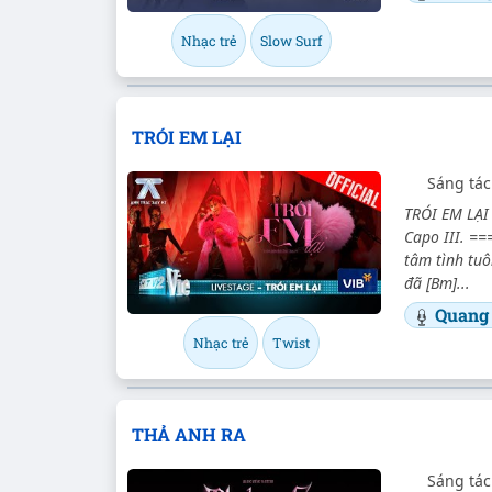
Nhạc trẻ
Slow Surf
TRÓI EM LẠI
Sáng tá
TRÓI EM LẠI 
Capo III. ==
tâm tình tu
đã [Bm]...
Quang
Nhạc trẻ
Twist
THẢ ANH RA
Sáng tá