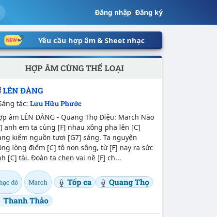
Đăng nhập
|
Đăng ký
Yêu cầu hợp âm & Sheet nhạc
HỢP ÂM CÙNG THỂ LOẠI
LÊN ĐÀNG
Sáng tác:
Lưu Hữu Phước
ợp âm LÊN ĐÀNG - Quang Thọ Điệu: March Nào
] anh em ta cùng [F] nhau xông pha lên [C]
àng kiếm nguồn tươi [G7] sáng. Ta nguyện
ng lòng điểm [C] tô non sông, từ [F] nay ra sức
h [C] tài. Đoàn ta chen vai nề [F] ch...
Tốp ca
Quang Thọ
hạc đỏ
March
Thanh Thảo