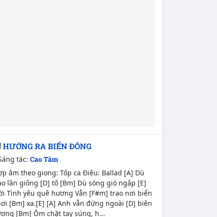
HƯỚNG RA BIỂN ĐÔNG
Sáng tác:
Cao Tâm
p âm theo giọng: Tốp ca Điệu: Ballad [A] Dù
o lần giông [D] tố [Bm] Dù sóng gió ngập [E]
ời Tình yêu quê hương Vẫn [F#m] trao nơi biển
ơi [Bm] xa.[E] [A] Anh vẫn đứng ngoài [D] biên
ơng [Bm] Ôm chặt tay súng, h...