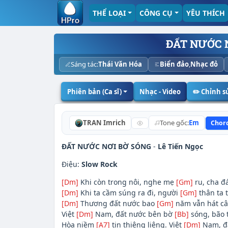
THỂ LOẠI
CÔNG CỤ
YÊU THÍCH
ĐẤT NƯỚC 
Sáng tác:
Thái Văn Hóa
Biển đảo
,
Nhạc đỏ
Phiên bản (Ca sĩ)
Nhạc - Video
✏️ Chỉnh 
TRAN Imrich
Tone gốc:
Em
Chor
ĐẤT NƯỚC NƠI BỜ SÓNG
-
Lê Tiến Ngọc
Điệu:
Slow Rock
[Dm]
Khi còn trong nôi, nghe mẹ
[Gm]
ru, cha đ
[Dm]
Khi ta cầm súng ra đi, người
[Gm]
thân ta 
[Dm]
Thương đất nước bao
[Gm]
năm vẫn hát câ
Việt
[Dm]
Nam, đất nước bên bờ
[Bb]
sóng, bão 
Hòa niềm
[A7]
tin thiêng liêng. Việt
[Dm]
Nam, đấ