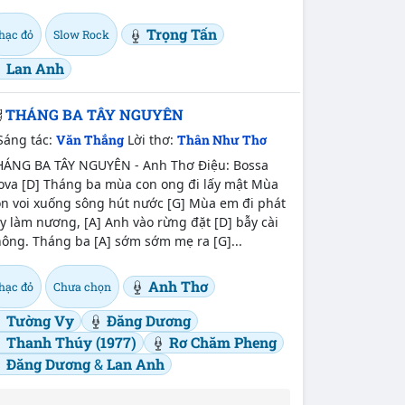
Trọng Tấn
hạc đỏ
Slow Rock
Lan Anh
THÁNG BA TÂY NGUYÊN
Sáng tác:
Văn Thắng
Lời thơ:
Thân Như Thơ
HÁNG BA TÂY NGUYÊN - Anh Thơ Điệu: Bossa
ova [D] Tháng ba mùa con ong đi lấy mật Mùa
on voi xuống sông hút nước [G] Mùa em đi phát
y làm nương, [A] Anh vào rừng đặt [D] bẫy cài
ông. Tháng ba [A] sớm sớm mẹ ra [G]...
Anh Thơ
hạc đỏ
Chưa chọn
Tường Vy
Đăng Dương
Thanh Thúy (1977)
Rơ Chăm Pheng
Đăng Dương
&
Lan Anh