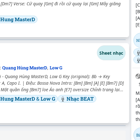
[Dm7] Verse: Cứ quay [Gm] đi rồi cứ quay lại [Gm] Mây giăng
[C
[B
[A
 Hung MasterD
[E
N
Sheet nhạc
c:
Quang Hùng MasterD
,
Low G
 - Quang Hùng MasterD, Low G Key (original): Bb → Key
 A, Capo I. | Điệu: Bossa Nova Intro: [Bm] [Bm] [A] [E] [Bm7] [D]
: Mặt quần ống [Bm7] loe Áo anh [E7] oversize Chỉnh trang lại...
M
 Hung MasterD
&
Low G
Nhạc BEAT
[A
rồ
th
th
B