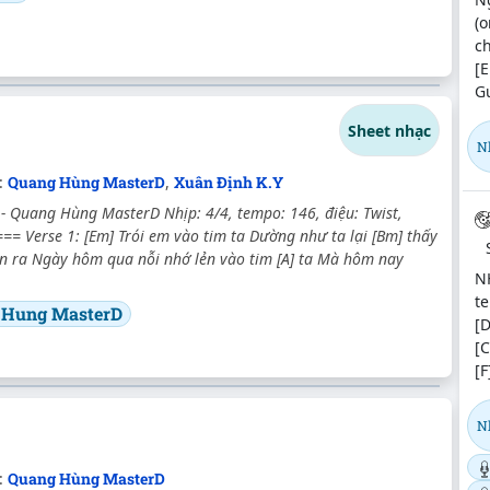
(o
ch
[E
Gư
Sheet nhạc
N
c:
Quang Hùng MasterD
,
Xuân Định K.Y
- Quang Hùng MasterD Nhịp: 4/4, tempo: 146, điệu: Twist,
=== Verse 1: [Em] Trói em vào tim ta Dường như ta lại [Bm] thấy
ôn ra Ngày hôm qua nỗi nhớ lẻn vào tim [A] ta Mà hôm nay
N
te
 Hung MasterD
[D
[C
[F
N
c:
Quang Hùng MasterD