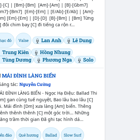
]-[C] | [Bm]-[Bm] [Am]-[Am] | [B]-[Gbm7]
m7]-[Bm7] [Em]-[Em] | [E/Ab]-[E/Ab] | [Am]-
m] [Em]-[Em] | [D]-[D] [B]-[Bm] | [Bm] Từng
] đôi chim bay [C] đi tiếng ca rộn r...
Lan Anh
Lê Dung
hạc đỏ
Valse
Trung Kiên
Hồng Nhung
Tùng Dương
Phương Nga
Solo
MÁI ĐÌNH LÀNG BIỂN
Sáng tác:
Nguyễn Cường
ÁI ĐÌNH LÀNG BIỂN - Ngọc Hạ Điệu: Ballad Thi
m] gan cùng tuế nguyệt, Bao lâu bao lâu [C]
i. Mái đình [Dm] xưa làng [Am] biển. Thêng
ênh thênh thênh [C] một góc trời... Những
ăng trầm thời gian Đã ghi tạc hình dá...
iển đảo
Quê hương
Ballad
Slow Surf