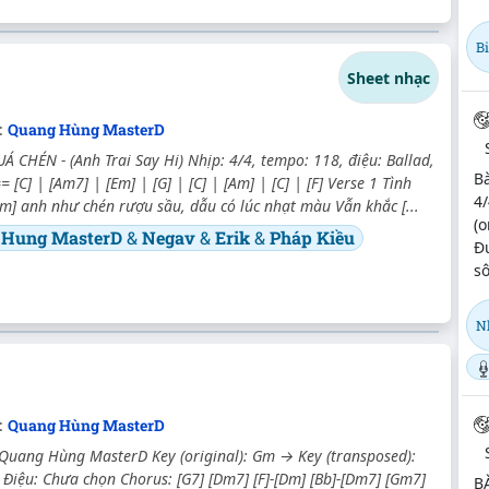
B
Sheet nhạc
c:
Quang Hùng MasterD
 CHÉN - (Anh Trai Say Hi) Nhịp: 4/4, tempo: 118, điệu: Ballad,
Bà
 [C] | [Am7] | [Em] | [G] | [C] | [Am] | [C] | [F] Verse 1 Tình
4
m] anh như chén rượu sầu, dẫu có lúc nhạt màu Vẫn khắc [...
(o
 Hung MasterD
&
Negav
&
Erik
&
Pháp Kiều
Đ
sô
N
c:
Quang Hùng MasterD
 Quang Hùng MasterD Key (original): Gm → Key (transposed):
 Điệu: Chưa chọn Chorus: [G7] [Dm7] [F]-[Dm] [Bb]-[Dm7] [Gm7]
B