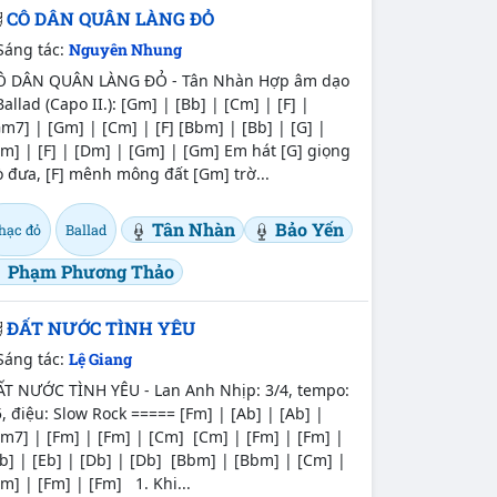
CÔ DÂN QUÂN LÀNG ĐỎ
Sáng tác:
Nguyên Nhung
Ô DÂN QUÂN LÀNG ĐỎ - Tân Nhàn Hợp âm dạo
Ballad (Capo II.): [Gm] | [Bb] | [Cm] | [F] |
m7] | [Gm] | [Cm] | [F] [Bbm] | [Bb] | [G] |
m] | [F] | [Dm] | [Gm] | [Gm] Em hát [G] giọng
 đưa, [F] mênh mông đất [Gm] trờ...
Tân Nhàn
Bảo Yến
hạc đỏ
Ballad
Phạm Phương Thảo
ĐẤT NƯỚC TÌNH YÊU
Sáng tác:
Lệ Giang
ẤT NƯỚC TÌNH YÊU - Lan Anh Nhịp: 3/4, tempo:
, điệu: Slow Rock ===== [Fm] | [Ab] | [Ab] |
m7] | [Fm] | [Fm] | [Cm] [Cm] | [Fm] | [Fm] |
b] | [Eb] | [Db] | [Db] [Bbm] | [Bbm] | [Cm] |
m] | [Fm] | [Fm] 1. Khi...