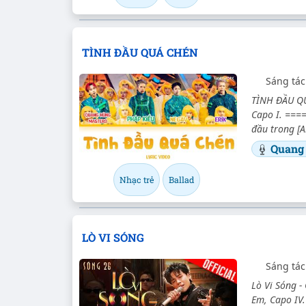
TÌNH ĐẦU QUÁ CHÉN
Sáng tá
TÌNH ĐẦU QUÁ
Capo I. =====
đầu trong [A
Quang
Nhạc trẻ
Ballad
LÒ VI SÓNG
Sáng tá
Lò Vi Sóng -
Em, Capo IV.