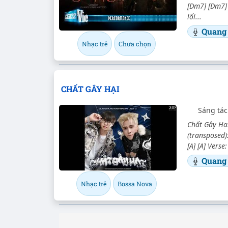
[Dm7] [Dm7] 
lối...
Quang
Nhạc trẻ
Chưa chọn
CHẤT GÂY HẠI
Sáng tá
Chất Gây Hại
(transposed):
[A] [A] Verse
Quang
Nhạc trẻ
Bossa Nova