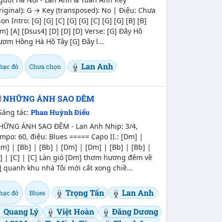
riginal): G → Key (transposed): No | Điệu: Chưa
ọn Intro: [G] [G] [C] [G] [G] [C] [G] [G] [B] [B]
m] [A] [Dsus4] [D] [D] [D] Verse: [G] Đây Hồ
ơm Hồng Hà Hồ Tây [G] Đây l...
Lan Anh
hạc đỏ
Chưa chọn
NHỮNG ÁNH SAO ĐÊM
Sáng tác:
Phan Huỳnh Điểu
HỮNG ÁNH SAO ĐÊM - Lan Anh Nhịp: 3/4,
mpo: 60, điệu: Blues ===== Capo II.: [Dm] |
m] | [Bb] | [Bb] | [Dm] | [Dm] | [Bb] | [Bb] |
] | [C] | [C] Làn gió [Dm] thơm hương đêm về
] quanh khu nhà Tôi mới cất xong chiề...
Trọng Tấn
Lan Anh
hạc đỏ
Blues
Quang Lý
Việt Hoàn
Đăng Dương