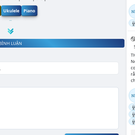
Ukulele
Piano
N
BÌNH LUẬN
T
N
c
rẫ
ch
N