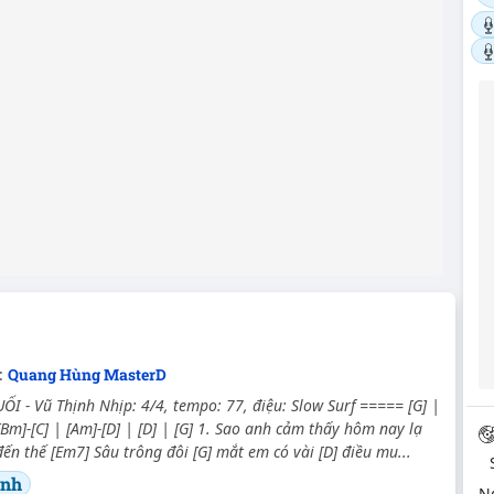
:
Quang Hùng MasterD
I - Vũ Thịnh Nhịp: 4/4, tempo: 77, điệu: Slow Surf ===== [G] |
 [Bm]-[C] | [Am]-[D] | [D] | [G] 1. Sao anh cảm thấy hôm nay lạ
đến thế [Em7] Sâu trông đôi [G] mắt em có vài [D] điều mu...
ịnh
N