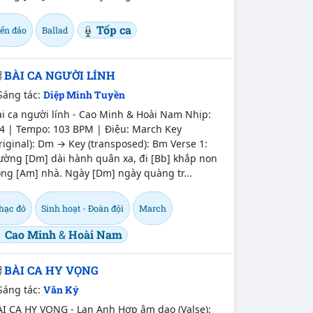
Tốp ca
iển đảo
Ballad
BÀI CA NGƯỜI LÍNH
Sáng tác:
Diệp Minh Tuyền
i ca người lính - Cao Minh & Hoài Nam Nhịp:
/4 | Tempo: 103 BPM | Điệu: March Key
riginal): Dm → Key (transposed): Bm Verse 1:
ường [Dm] dài hành quân xa, đi [Bb] khắp non
ng [Am] nhà. Ngày [Dm] ngày quàng tr...
hạc đỏ
Sinh hoạt - Đoàn đội
March
Cao Minh
&
Hoài Nam
BÀI CA HY VỌNG
Sáng tác:
Văn Ký
ÀI CA HY VỌNG - Lan Anh Hợp âm dạo (Valse):