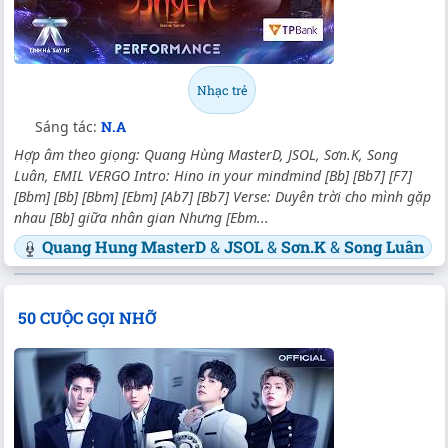
Nhạc trẻ
Sáng tác:
N.A
Hợp âm theo giọng: Quang Hùng MasterD, JSOL, Sơn.K, Song
Luân, EMIL VERGO Intro: Hino in your mindmind [Bb] [Bb7] [F7]
[Bbm] [Bb] [Bbm] [Ebm] [Ab7] [Bb7] Verse: Duyên trời cho mình gặp
nhau [Bb] giữa nhân gian Nhưng [Ebm...
Quang Hung MasterD
&
JSOL
&
Sơn.K
&
Song Luân
50 CUỘC GỌI NHỠ