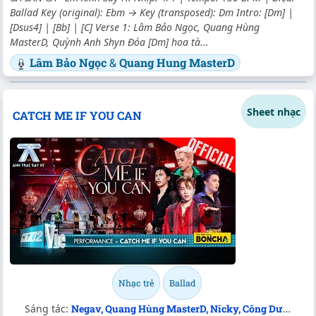
Ballad Key (original): Ebm → Key (transposed): Dm Intro: [Dm] |
[Dsus4] | [Bb] | [C] Verse 1: Lâm Bảo Ngọc, Quang Hùng
MasterD, Quỳnh Anh Shyn Đóa [Dm] hoa tà...
Lâm Bảo Ngọc
&
Quang Hung MasterD
Sheet nhạc
CATCH ME IF YOU CAN
Nhạc trẻ
Ballad
Sáng tác:
Negav, Quang Hùng MasterD, Nicky, Công Dương