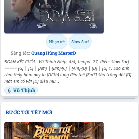
Nhạc trẻ
Slow Surf
Sáng tác:
Quang Hùng MasterD
ĐOẠN KẾT CUỐI - Vũ Thịnh Nhịp: 4/4, tempo: 77, điệu: Slow Surf
===== [G] | [C] | [Am] | [Bm]-[C] | [Am]-[D] | [D] | [G] 1. Sao anh
cảm thấy hôm nay lạ [D/Gb] lùng đến thế [Em7] Sâu trông đôi [G]
mắt em có vài [D] điều mu...
Vũ Thịnh
BƯỚC TỚI TẾT MỚI