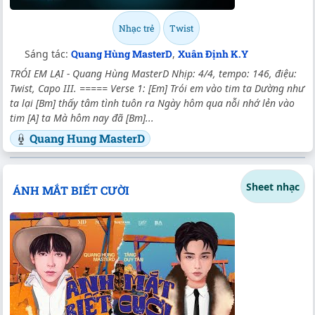
Nhạc trẻ
Twist
Sáng tác:
Quang Hùng MasterD
,
Xuân Định K.Y
TRÓI EM LẠI - Quang Hùng MasterD Nhịp: 4/4, tempo: 146, điệu:
Twist, Capo III. ===== Verse 1: [Em] Trói em vào tim ta Dường như
ta lại [Bm] thấy tâm tình tuôn ra Ngày hôm qua nỗi nhớ lẻn vào
tim [A] ta Mà hôm nay đã [Bm]...
Quang Hung MasterD
Sheet nhạc
ÁNH MẮT BIẾT CƯỜI