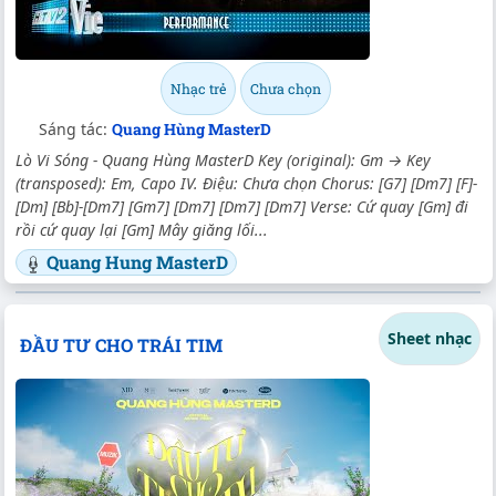
Nhạc trẻ
Chưa chọn
Sáng tác:
Quang Hùng MasterD
Lò Vi Sóng - Quang Hùng MasterD Key (original): Gm → Key
(transposed): Em, Capo IV. Điệu: Chưa chọn Chorus: [G7] [Dm7] [F]-
[Dm] [Bb]-[Dm7] [Gm7] [Dm7] [Dm7] [Dm7] Verse: Cứ quay [Gm] đi
rồi cứ quay lại [Gm] Mây giăng lối...
Quang Hung MasterD
Sheet nhạc
ĐẦU TƯ CHO TRÁI TIM