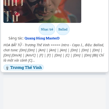
Nhạc trẻ
Ballad
Sáng tác:
Quang Hùng MasterD
HOA BẤT TỬ - Trương Thế Vinh ===== Intro - Capo I., điệu: Ballad,
chơi tone: [Dm] [Dm] | [Am] | [Am] | [Am] | [Dm] | [Dm] | [Dm] |
[Dm] [Dm/A] | [Am/C] | [F] | [F] | [Dm] | [C] | [Dm] | [Dm] [Bb] Chỉ
là một vài cánh [C]...
Trương Thế Vinh