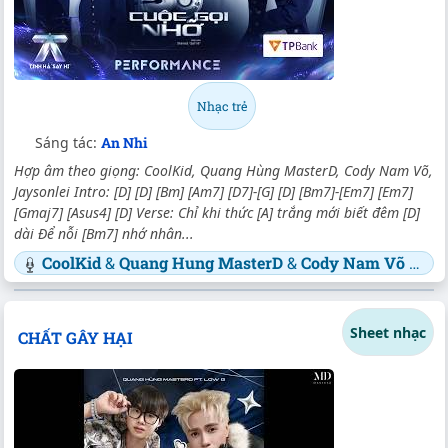
Nhạc trẻ
Sáng tác:
An Nhi
Hợp âm theo giọng: CoolKid, Quang Hùng MasterD, Cody Nam Võ,
Jaysonlei Intro: [D] [D] [Bm] [Am7] [D7]-[G] [D] [Bm7]-[Em7] [Em7]
[Gmaj7] [Asus4] [D] Verse: Chỉ khi thức [A] trắng mới biết đêm [D]
dài Để nỗi [Bm7] nhớ nhân...
CoolKid
&
Quang Hung MasterD
&
Cody Nam Võ
&
Jay
Sheet nhạc
CHẤT GÂY HẠI