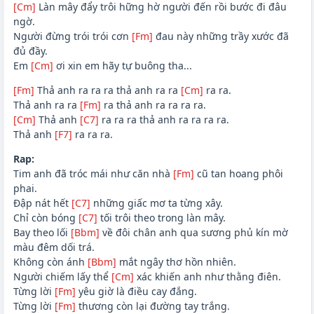
[Cm]
Làn mây đẩy trôi hững hờ người đến rồi bước đi đâu
ngờ.
Người đừng trói trói cơn
[Fm]
đau này những trầy xước đã
đủ đầy.
Em
[Cm]
ơi xin em hãy tự buông tha...
[Fm]
Thả anh ra ra ra thả anh ra ra
[Cm]
ra ra.
Thả anh ra ra
[Fm]
ra thả anh ra ra ra ra.
[Cm]
Thả anh
[C7]
ra ra ra thả anh ra ra ra ra.
Thả anh
[F7]
ra ra ra.
Rap:
Tim anh đã tróc mái như căn nhà
[Fm]
cũ tan hoang phôi
phai.
Đập nát hết
[C7]
những giấc mơ ta từng xây.
Chỉ còn bóng
[C7]
tối trôi theo trong làn mây.
Bay theo lối
[Bbm]
về đôi chân anh qua sương phủ kín mờ
màu đêm dối trá.
Không còn ánh
[Bbm]
mắt ngây thơ hồn nhiên.
Người chiếm lấy thể
[Cm]
xác khiến anh như thằng điên.
Từng lời
[Fm]
yêu giờ là điều cay đắng.
Từng lời
[Fm]
thương còn lại đường tay trắng.