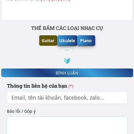
Phần nội dung
THẾ BẤM CÁC LOẠI NHẠC CỤ
Guitar
Ukulele
Piano
BÌNH LUẬN
Thông tin liên hệ của bạn
(*)
Báo lỗi / Góp ý