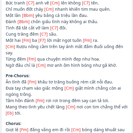
Bức tranh
[C7]
anh vẽ
[Cm]
lên không
[C7]
tên.
Chỉ muốn đốt cháy
[Cm]
nhanh khiến tim mau quên.
Một lần
[Bbm]
yêu bằng cả triệu lần đau.
Đành
[Bbm]
chôn giấu tình này không ai thấu.
Tình đã tắt cắt vỡ làm
[C7]
đôi.
Cung trăng đêm
[C7]
sầu.
Một hai
[Fm]
ba
[F7]
lời mật ngọt tuôn
[Fm]
ra.
[Cm]
Rượu nồng cầm trên tay ánh mắt đắm đuối uống đến
say.
Từng đêm
[Fm]
qua chuyện mình đẹp như hoa.
Ngờ đâu chỉ là
[Cm]
mơ anh ôm hình bóng như gã khờ.
Pre-Chorus:
Ân tình đã
[Fm]
khâu tơ trăng buông rèm cất nỗi đau.
Đưa tay chạm vào giấc mộng
[Cm]
giật mình chẳng còn ai
ngóng trông.
Tâm hồn đánh
[Fm]
rơi rơi trong đêm say cạn tả tơi.
Mang theo tình yêu chết lặng
[Cm]
nơi con tim chẳng thể với
[Eb]
tới.
Chorus:
Giọt lệ
[Fm]
đắng vắng em đi rồi
[Cm]
bóng dáng khuất sau