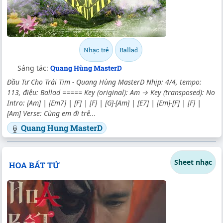
Nhạc trẻ
Ballad
Sáng tác:
Quang Hùng MasterD
Đầu Tư Cho Trái Tim - Quang Hùng MasterD Nhịp: 4/4, tempo:
113, điệu: Ballad ===== Key (original): Am → Key (transposed): No
Intro: [Am] | [Em7] | [F] | [F] | [G]-[Am] | [E7] | [Em]-[F] | [F] |
[Am] Verse: Cùng em đi trê...
Quang Hung MasterD
Sheet nhạc
HOA BẤT TỬ