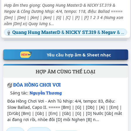
Hợp âm theo giọng: Quang Hung MasterD & NICKY ST.319 &
Negav & Công Dương Nhịp: 4/4, tempo: 118, điệu: Ballad =====
[Dm] | [Dm] | [Am] | [Am] | [G] | [C] | [F] | [F] 1 2 3 4 (Nưng xon
xầm [Dm] xi) Quay lưng s...
Quang Hung MasterD
&
NICKY ST.319
&
Negav
&
Côn
Yêu cầu hợp âm & Sheet nhạc
HỢP ÂM CÙNG THỂ LOẠI
ĐÓA HỒNG CHƠI VƠI
Sáng tác:
Nguyễn Thương
Đóa Hồng Chơi Vơi - Anh Tú Nhịp: 4/4, tempo: 83, điệu:
Slow Ballad, Capo II. ===== [Bm] | [G] | [Db] | [A] | [Em] |
[D/Gb] [Bm] | [Gb] | [Em] | [Gb] | [G] | [D] Nước [Gb] mắt
ai đang rơi rồi, nhòe đôi [D] môi Nghẹn [B] n...