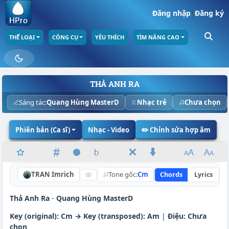
Đăng nhập
|
Đăng ký
THỂ LOẠI
CÔNG CỤ
YÊU THÍCH
TÌM NÂNG CAO
THẢ ANH RA
Sáng tác:
Quang Hùng MasterD
Nhạc trẻ
Chưa chọn
Phiên bản (Ca sĩ)
Nhạc - Video
✏️ Chỉnh sửa hợp âm
TRAN Imrich
Tone gốc:
Cm
Chords
Lyrics
N
Thả Anh Ra
-
Quang Hùng MasterD
Key (original): Cm → Key (transposed): Am
|
Điệu:
Chưa
chọn