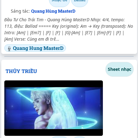
Sáng tác:
Quang Hùng MasterD
Đầu Tư Cho Trái Tim - Quang Hùng MasterD Nhịp: 4/4, tempo:
113, điệu: Ballad ===== Key (original): Am → Key (transposed): No
Intro: [Am] | [Em7] | [F] | [F] | [G]-[Am] | [E7] | [Em]-[F] | [F] |
[Am] Verse: Cùng em đi trê...
Quang Hung MasterD
Sheet nhạc
THỦY TRIỀU