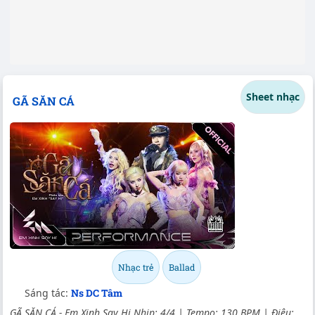
Sheet nhạc
GÃ SĂN CÁ
Nhạc trẻ
Ballad
Sáng tác:
Ns DC Tâm
GÃ SĂN CÁ - Em Xinh Say Hi Nhịp: 4/4 | Tempo: 130 BPM | Điệu: