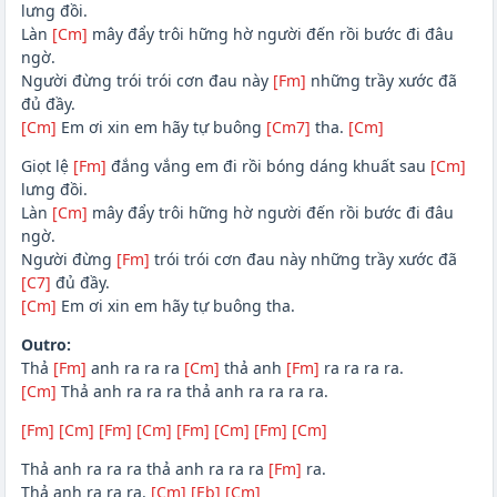
lưng đồi.
Làn
[Cm]
mây đẩy trôi hững hờ người đến rồi bước đi đâu
ngờ.
Người đừng trói trói cơn đau này
[Fm]
những trầy xước đã
đủ đầy.
[Cm]
Em ơi xin em hãy tự buông
[Cm7]
tha.
[Cm]
Giọt lệ
[Fm]
đắng vắng em đi rồi bóng dáng khuất sau
[Cm]
lưng đồi.
Làn
[Cm]
mây đẩy trôi hững hờ người đến rồi bước đi đâu
ngờ.
Người đừng
[Fm]
trói trói cơn đau này những trầy xước đã
[C7]
đủ đầy.
[Cm]
Em ơi xin em hãy tự buông tha.
Outro:
Thả
[Fm]
anh ra ra ra
[Cm]
thả anh
[Fm]
ra ra ra ra.
[Cm]
Thả anh ra ra ra thả anh ra ra ra ra.
[Fm]
[Cm]
[Fm]
[Cm]
[Fm]
[Cm]
[Fm]
[Cm]
Thả anh ra ra ra thả anh ra ra ra
[Fm]
ra.
Thả anh ra ra ra.
[Cm]
[Eb]
[Cm]