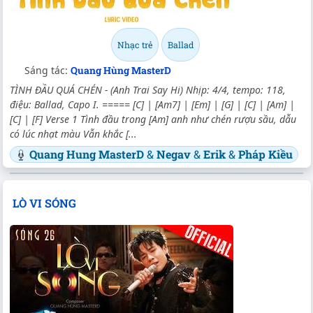
Nhạc trẻ
Ballad
Sáng tác:
Quang Hùng MasterD
TÌNH ĐẦU QUÁ CHÉN - (Anh Trai Say Hi) Nhịp: 4/4, tempo: 118,
điệu: Ballad, Capo I. ===== [C] | [Am7] | [Em] | [G] | [C] | [Am] |
[C] | [F] Verse 1 Tình đầu trong [Am] anh như chén rượu sầu, dẫu
có lúc nhạt màu Vẫn khắc [...
Quang Hung MasterD
&
Negav
&
Erik
&
Pháp Kiều
LÒ VI SÓNG