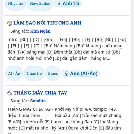
Anh Tú
Nhạc trẻ
Slow Ballad
LÀM SAO NÓI THƯƠNG ANH
Sáng tác:
Kim Ngân
Intro: [Bb] | [D] | [Gm] | [Fm] | [Bb] | [F] | [Bb] [Bb] | [Eb]
| [Eb] | [F] | [C] | [Bb] Nằm bâng [Bb] khuâng chờ mong
đến [F/A] sáng mai [D] Đêm thật [Bb] dài mà em cứ [Bb]
nhớ anh hoài Nỗi nhớ [Eb] dài gần đêm Tháng M...
Ann (AI-Ảo)
AI - Ảo
Nhạc trẻ
Blues
THÁNG MẤY CHIA TAY
Sáng tác:
Sondita
THÁNG MẤY CHIA TAY - Khởi My Nhịp: 4/4, tempo: 143,
điệu: Chưa chon ===== Hỏi bầu [Am] trời sao mưa chẳng
[Em/G] rơi Hỏi nỗi [F] buồn sao không đáp [C] lời Mang
nước [G] mắt ra phơi, ký [Am] ức ra khơi Đến [E] đâu tìm