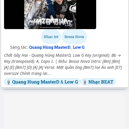
Nhạc trẻ
Bossa Nova
Sáng tác:
Quang Hùng MasterD
,
Low G
Chất Gây Hại - Quang Hùng MasterD, Low G Key (original): Bb →
Key (transposed): A, Capo I. | Điệu: Bossa Nova Intro: [Bm] [Bm]
[A] [E] [Bm7] [D] [A] [A] Verse: Mặt quần ống [Bm7] loe Áo anh [E7]
oversize Chỉnh trang lại...
Quang Hung MasterD
&
Low G
Nhạc BEAT