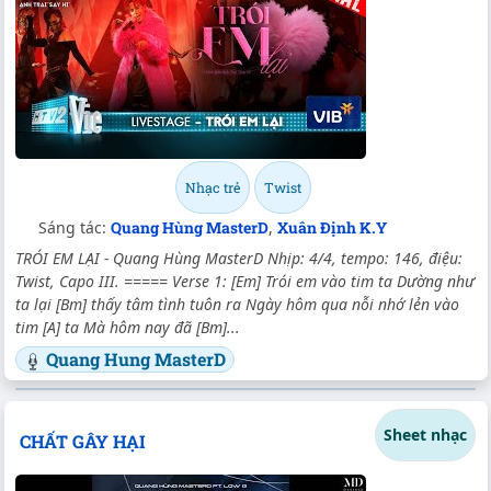
Nhạc trẻ
Twist
Sáng tác:
Quang Hùng MasterD
,
Xuân Định K.Y
TRÓI EM LẠI - Quang Hùng MasterD Nhịp: 4/4, tempo: 146, điệu:
Twist, Capo III. ===== Verse 1: [Em] Trói em vào tim ta Dường như
ta lại [Bm] thấy tâm tình tuôn ra Ngày hôm qua nỗi nhớ lẻn vào
tim [A] ta Mà hôm nay đã [Bm]...
Quang Hung MasterD
Sheet nhạc
CHẤT GÂY HẠI