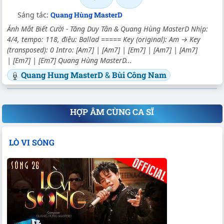
Sáng tác:
Quang Hùng MasterD
Ánh Mắt Biết Cười - Tăng Duy Tân & Quang Hùng MasterD Nhịp:
4/4, tempo: 118, điệu: Ballad ===== Key (original): Am → Key
(transposed): 0 Intro: [Am7] | [Am7] | [Em7] | [Am7] | [Am7]
| [Em7] | [Em7] Quang Hùng MasterD...
Quang Hung MasterD
&
Bùi Công Nam
HỢP ÂM CÙNG CA SĨ
LÒ VI SÓNG