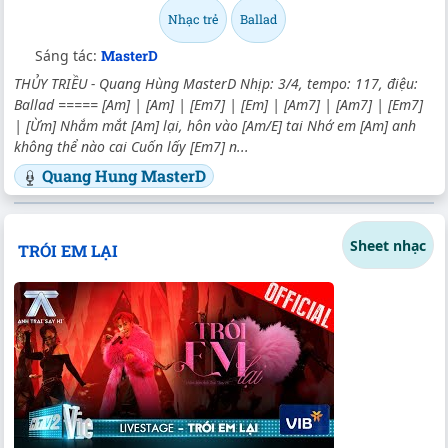
Nhạc trẻ
Ballad
Sáng tác:
MasterD
THỦY TRIỀU - Quang Hùng MasterD Nhịp: 3/4, tempo: 117, điệu:
Ballad ===== [Am] | [Am] | [Em7] | [Em] | [Am7] | [Am7] | [Em7]
| [Ừm] Nhắm mắt [Am] lại, hôn vào [Am/E] tai Nhớ em [Am] anh
không thể nào cai Cuốn lấy [Em7] n...
Quang Hung MasterD
Sheet nhạc
TRÓI EM LẠI