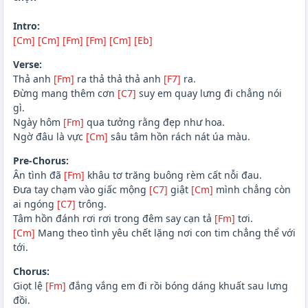
Intro:
[Cm]
[Cm]
[Fm]
[Fm]
[Cm]
[Eb]
Verse:
Thả anh
[Fm]
ra thả thả thả anh
[F7]
ra.
Đừng mang thêm cơn
[C7]
suy em quay lưng đi chẳng nói
gì.
Ngày hôm
[Fm]
qua tưởng rằng đẹp như hoa.
Ngờ đâu là vực
[Cm]
sâu tâm hồn rách nát úa màu.
Pre-Chorus:
Ân tình đã
[Fm]
khâu tơ trăng buông rèm cất nỗi đau.
Đưa tay chạm vào giấc mộng
[C7]
giật
[Cm]
mình chẳng còn
ai ngóng
[C7]
trông.
Tâm hồn đánh rơi rơi trong đêm say cạn tả
[Fm]
tơi.
[Cm]
Mang theo tình yêu chết lặng nơi con tim chẳng thể với
tới.
Chorus:
Giọt lệ
[Fm]
đắng vắng em đi rồi bóng dáng khuất sau lưng
đồi.