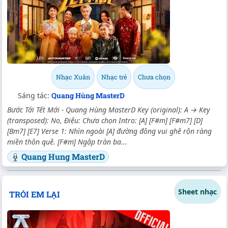
Nhạc Xuân
Nhạc trẻ
Chưa chọn
Sáng tác:
Quang Hùng MasterD
Bước Tới Tết Mới - Quang Hùng MasterD Key (original): A → Key
(transposed): No, Điệu: Chưa chọn Intro: [A] [F#m] [F#m7] [D]
[Bm7] [E7] Verse 1: Nhìn ngoài [A] đường đông vui ghê rộn ràng
miền thôn quê. [F#m] Ngập tràn ba...
Quang Hung MasterD
Sheet nhạc
TRÓI EM LẠI