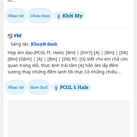
ni...
Khởi My
Nhạc trẻ
Chưa chọn
#M
Sáng tác:
Khuyết danh
Hợp âm dạo (PCGL Ft. Hale): [Bm] | [Em7]-[A] | [Bm] | [D6]
[Bm]-[Gbm] | [A] | [Bm] | [D6] PC: [G] Viết cho em chả còn
quan trọng dối, thực Anh trải tâm [A] hồn ôm lấy đêm
sương thay những đêm lạnh tối mực Có những chiều...
PCGL
&
Hale
Nhạc trẻ
Slow Surf