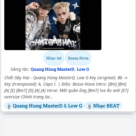
Nhạc trẻ
Bossa Nova
Sáng tác:
Quang Hùng MasterD
,
Low G
Chất Gây Hại - Quang Hùng MasterD, Low G Key (original): Bb →
Key (transposed): A, Capo I. | Điệu: Bossa Nova Intro: [Bm] [Bm]
[A] [E] [Bm7] [D] [A] [A] Verse: Mặt quần ống [Bm7] loe Áo anh [E7]
oversize Chỉnh trang lại...
Quang Hung MasterD
&
Low G
Nhạc BEAT