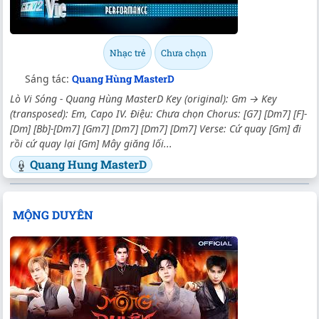
Nhạc trẻ
Chưa chọn
Sáng tác:
Quang Hùng MasterD
Lò Vi Sóng - Quang Hùng MasterD Key (original): Gm → Key
(transposed): Em, Capo IV. Điệu: Chưa chọn Chorus: [G7] [Dm7] [F]-
[Dm] [Bb]-[Dm7] [Gm7] [Dm7] [Dm7] [Dm7] Verse: Cứ quay [Gm] đi
rồi cứ quay lại [Gm] Mây giăng lối...
Quang Hung MasterD
MỘNG DUYÊN