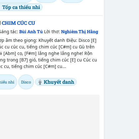
Tốp ca thiếu nhi
CHIM CÚC CU
Sáng tác:
Bùi Anh Tú
Lời thơ:
Nghiêm Thị Hằng
p âm theo giọng: Khuyết danh Điệu: Disco [E]
c cu cúc cu, tiếng chim cúc [C#m] cu Gù trên
ồi [Abm] cọ, [F#m] lắng nghe lắng nghe! Rộn
ng trong [B7] gió, tiếng chim cúc [E] cu Cúc cu
c cu, tiếng chim cúc [C#m] cu...
Khuyết danh
hiếu nhi
Disco