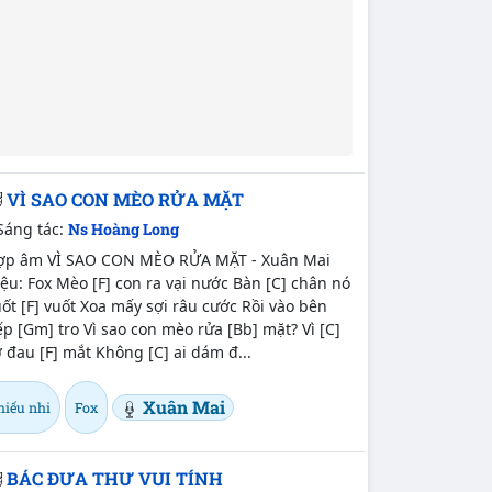
VÌ SAO CON MÈO RỬA MẶT
Sáng tác:
Ns Hoàng Long
ợp âm VÌ SAO CON MÈO RỬA MẶT - Xuân Mai
ệu: Fox Mèo [F] con ra vại nước Bàn [C] chân nó
ốt [F] vuốt Xoa mấy sợi râu cước Rồi vào bên
p [Gm] tro Vì sao con mèo rửa [Bb] mặt? Vì [C]
 đau [F] mắt Không [C] ai dám đ...
Xuân Mai
hiếu nhi
Fox
BÁC ĐƯA THƯ VUI TÍNH