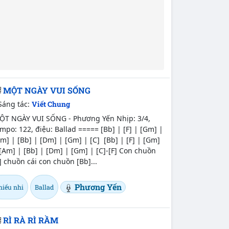
MỘT NGÀY VUI SỐNG
Sáng tác:
Viết Chung
ỘT NGÀY VUI SỐNG - Phương Yến Nhịp: 3/4,
mpo: 122, điệu: Ballad ===== [Bb] | [F] | [Gm] |
m] | [Bb] | [Dm] | [Gm] | [C] [Bb] | [F] | [Gm]
[Am] | [Bb] | [Dm] | [Gm] | [C]-[F] Con chuồn
] chuồn cái con chuồn [Bb]...
Phương Yến
hiếu nhi
Ballad
RÌ RÀ RÌ RẦM