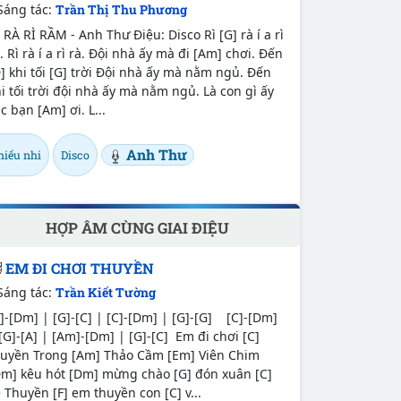
Sáng tác:
Trần Thị Thu Phương
 RÀ RÌ RẦM - Anh Thư Điệu: Disco Rì [G] rà í a rì
. Rì rà í a rì rà. Đội nhà ấy mà đi [Am] chơi. Đến
] khi tối [G] trời Đội nhà ấy mà nằm ngủ. Đến
i tối trời đội nhà ấy mà nằm ngủ. Là con gì ấy
c bạn [Am] ơi. L...
Anh Thư
hiếu nhi
Disco
HỢP ÂM CÙNG GIAI ĐIỆU
EM ĐI CHƠI THUYỀN
Sáng tác:
Trần Kiết Tường
]-[Dm] | [G]-[C] | [C]-[Dm] | [G]-[G] [C]-[Dm]
[G]-[A] | [Am]-[Dm] | [G]-[C] Em đi chơi [C]
huyền Trong [Am] Thảo Cầm [Em] Viên Chim
Dm] kêu hót [Dm] mừng chào [G] đón xuân [C]
 Thuyền [F] em thuyền con [C] v...