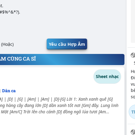
t.
@#$%^&*?).
Yêu cầu Hợp Âm
(Hoặc)
ÂM CÙNG CA SĨ
H
Sheet nhạc
Đi
vu
bế
:
Dân ca
sợ
[A] | [D] | [G] | [Am] | [Am] | [D]-[G] Lời 1: Xanh xanh quê [G]
ng hàng cây đang lớn [D] dần xanh tốt nơi [Gm] đây. Lung linh
i Mặt [Am/C] Trời lên cho cánh [D] đồng ngô lúa tươi [Am...
T