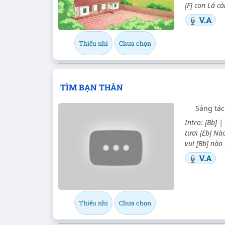
[F] con Lá c
V.A
Thiếu nhi
Chưa chọn
TÌM BẠN THÂN
Sáng tác
Intro: [Bb] |
tươi [Eb] Nà
vui [Bb] nào
V.A
Thiếu nhi
Chưa chọn