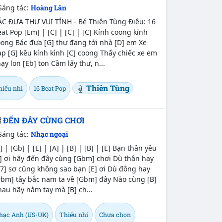
Sáng tác:
Hoàng Lân
ÁC ĐƯA THƯ VUI TÍNH - Bé Thiên Tùng Điệu: 16
at Pop [Em] | [C] | [C] | [C] Kính coong kính
ong Bác đưa [G] thư đang tới nhà [D] em Xe
p [G] kêu kính kính [C] coong Thấy chiếc xe em
ạy lon [Eb] ton Cầm lấy thư, n...
Thiên Tùng
hiếu nhi
16 Beat Pop
ĐẾN ĐÂY CÙNG CHƠI
Sáng tác:
Nhạc ngoại
] | [Gb] | [E] | [A] | [B] | [B] | [E] Bạn thân yêu
] ơi hãy đến đây cùng [Gbm] chơi Dù thân hay
7] sơ cũng không sao bạn [E] ơi Dù đông hay
Dbm] tây bắc nam ta về [Gbm] đây Nào cùng [B]
au hãy nắm tay mà [B] ch...
hạc Anh (US-UK)
Thiếu nhi
Chưa chọn