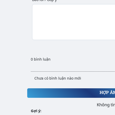
0 bình luận
Chưa có bình luận nào mới
HỢP Â
Không tì
Gợi ý: