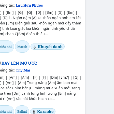
Sáng tác:
Lưu Hữu Phước
] | [Bm] | [G] | [G] | [D] | [Bm] | [G] | [Em] |
]-[D] 1. Ngàn dặm [A] xa khôn ngăn anh em kết
oàn [Em] Biên giới sâu khôn ngăn mối dây thâm
] tình Loài giặc kia khôn ngăn tình yêu chưá
m] chan C[Bm] đoàn thiếu...
Khuyết danh
hiếu nhi
March
BAY LÊN MƠ ƯỚC
Sáng tác:
Thy Mai
m] | [Am] | [Am] | [F] | [F] | [Dm] [Em7] | [G] |
G] | [Am] | [Am] Trong nắng [Am] ấm ban mai
hoe sắc Chim hót [C] mừng mùa xuân mới sang
oa trên [Dm] cành lung linh trong [Em] nắng
ó rì [Am] rào hát khúc hoan ca...
Karaoke
hiếu nhi
Ballad