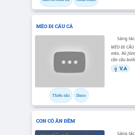
MÈO ĐI CÂU CÁ
Sáng tác
MÈO ĐI CÂU C
mèo. Rủ [Gm]
cần câu bước
V.A
Thiếu nhi
Disco
CON CÒ ĂN ĐÊM
Sáng tác