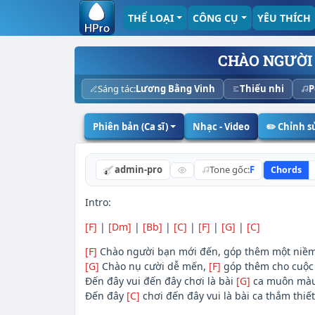
THỂ LOẠI
CÔNG CỤ
YÊU THÍCH
CHÀO NGƯỜI
Sáng tác:
Lương Bằng Vinh
Thiếu nhi
P
Phiên bản (Ca sĩ)
Nhạc - Video
✏️ Chỉnh 
admin-pro
Tone gốc:
F
Chords
Intro:
[F]
|
[Dm]
|
[Bb]
|
[C]
|
[F]
|
[G]
|
[C]
[F]
Chào người bạn mới đến, góp thêm một niề
[G]
Chào nụ cười dễ mến,
[F]
góp thêm cho cuộc 
Đến đây vui đến đây chơi là bài
[G]
ca muôn màu
Đến đây
[C]
chơi đến đây vui là bài ca thắm thiế