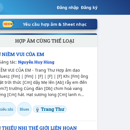
Đăng nhập
|
Đăng ký
Yêu cầu hợp âm & Sheet nhạc
HỢP ÂM CÙNG THỂ LOẠI
NIỀM VUI CỦA EM
Sáng tác:
Nguyễn Huy Hùng
IỀM VUI CỦA EM - Trang Thư Hợp âm dạo
lues): [Fm] | [Fm] | [F] | [F] | [F] Khi [Fm] ông
t trời thức [Cm] dậy Mẹ lên [Ab] rẫy em đến
Dm7] trường Cùng đàn [Db] chim hoà vang
ềng [Cm] hát. Hạt sương long [Cm] lanh n...
Trang Thư
hiếu nhi
Blues
THIẾU NHI THẾ GIỚI LIÊN HOAN