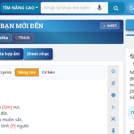
TÌM NÂNG CAO
 BẠN MỚI ĐẾN
♬ SHEET
olka
Thích
sửa hợp âm
Sheet nhạc
N
Lyrics
Nâng cao
Cơ bản
(B
mặ
[
ti
m
[Gm]
vui.
T
đời.
 muôn sắc.
t tình
[F]
người