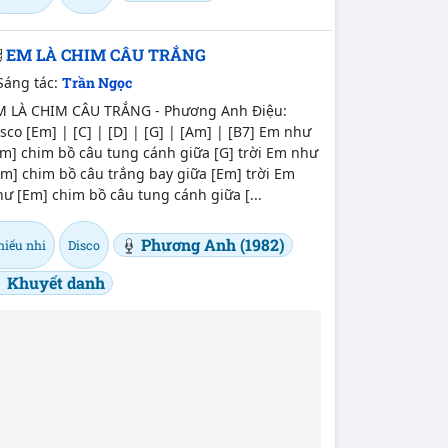
EM LÀ CHIM CÂU TRẮNG
Sáng tác:
Trần Ngọc
M LÀ CHIM CÂU TRẮNG - Phương Anh Điệu:
sco [Em] | [C] | [D] | [G] | [Am] | [B7] Em như
m] chim bồ câu tung cánh giữa [G] trời Em như
m] chim bồ câu trắng bay giữa [Em] trời Em
ư [Em] chim bồ câu tung cánh giữa [...
Phương Anh (1982)
hiếu nhi
Disco
Khuyết danh