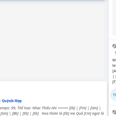
M
te
[A
| 
[F
T
:
Quỳnh Hợp
tempo: 99, Thể loại: Nhạc Thiếu nhi ===== [Eb] | [Fm] | [Gm] |
 [Gm] | [Bb] | [Eb] | [Eb] Hoa thơm là [Eb] mẹ Quả [Cm] ngọt là