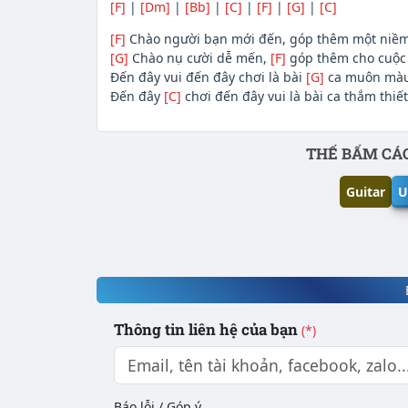
[F]
|
[Dm]
|
[Bb]
|
[C]
|
[F]
|
[G]
|
[C]
[F]
Chào người bạn mới đến, góp thêm một niề
[G]
Chào nụ cười dễ mến,
[F]
góp thêm cho cuộc 
Đến đây vui đến đây chơi là bài
[G]
ca muôn màu
Đến đây
[C]
chơi đến đây vui là bài ca thắm thiế
Phần nội dung
THẾ BẤM CÁC
Guitar
U
Thông tin liên hệ của bạn
(*)
Báo lỗi / Góp ý