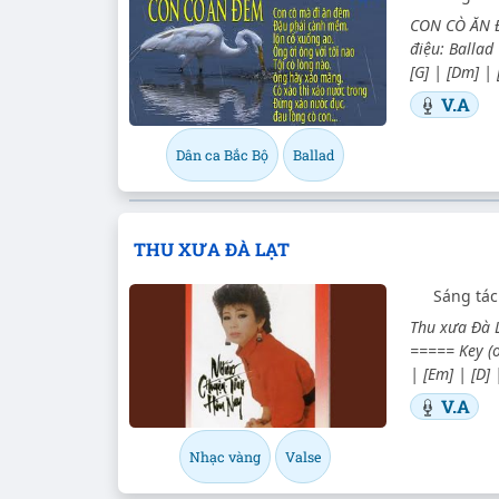
CON CÒ ĂN Đ
điệu: Ballad
[G] | [Dm] |
V.A
Dân ca Bắc Bộ
Ballad
THU XƯA ĐÀ LẠT
Sáng tá
Thu xưa Đà L
===== Key (or
| [Em] | [D] 
V.A
Nhạc vàng
Valse