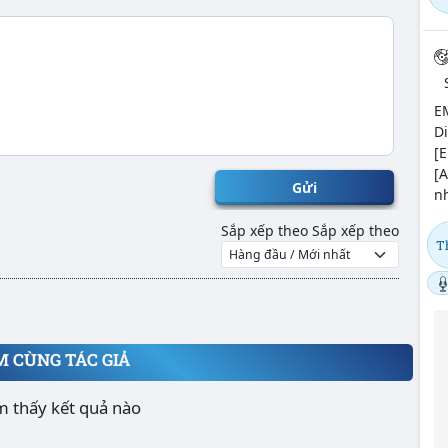
E
Di
[E
[A
Gửi
nh
Sắp xếp theo
Sắp xếp theo
T
M CÙNG TÁC GIẢ
m thấy kết quả nào