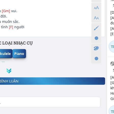
m
[Gm]
vui.
[D
đời.
[A
 muôn sắc.
đ
t tình
[F]
người
[A
[E
 LOẠI NHẠC CỤ
T
kulele
Piano
[A
BÌNH LUẬN
[
k
H
Gi
T