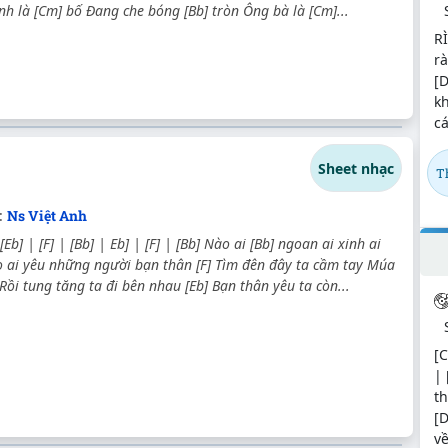
ành là [Cm] bố Đang che bóng [Bb] tròn Ông bà là [Cm]...
RÌ
rà
[D
kh
cá
Sheet nhạc
T
:
Ns Việt Anh
 [Eb] | [F] | [Bb] | Eb] | [F] | [Bb] Nào ai [Bb] ngoan ai xinh ai
o ai yêu những người bạn thân [F] Tìm đên đây ta cầm tay Múa
 Rồi tung tăng ta đi bên nhau [Eb] Bạn thân yêu ta còn...
[C
| 
t
[
về