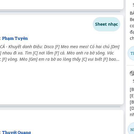
B
Be
Sheet nhạc
co
đạ
ch
:
Phạm Tuyên
Á - Khuyết danh Điệu: Disco [F] Meo meo meo! Có hai chú [Dm]
 nhau đi xa. Tìm [C] nơi lắm [F] cá. Mèo anh ra bờ sông. Vác
T
 [F] vòng. Mèo [Gm] em ra bờ ao lòng thấy [C] vui biết [F] bao...
[B
[E
[B
[
nh
N
:
Thuyết Quang