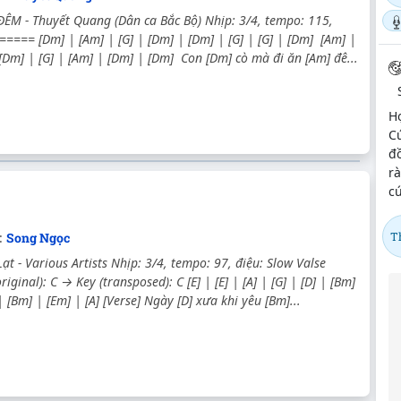
ÊM - Thuyết Quang (Dân ca Bắc Bộ) Nhịp: 3/4, tempo: 115,
 ===== [Dm] | [Am] | [G] | [Dm] | [Dm] | [G] | [G] | [Dm] [Am] |
 [Dm] | [G] | [Am] | [Dm] | [Dm] Con [Dm] cò mà đi ăn [Am] đê...
Hợ
Cú
đ
rà
cú
c:
Song Ngọc
T
ạt - Various Artists Nhịp: 3/4, tempo: 97, điệu: Slow Valse
iginal): C → Key (transposed): C [E] | [E] | [A] | [G] | [D] | [Bm]
| [Bm] | [Em] | [A] [Verse] Ngày [D] xưa khi yêu [Bm]...