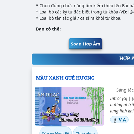
* Chọn đúng chức năng tìm kiếm theo tên Bài há
* Loại bỏ các ký tự đặc biệt trong từ khóa (VD: !
* Loại bỏ tên tác giả / ca sĩ ra khỏi từ khóa.
Bạn có thể:
Soạn Hợp Âm
HỢP 
MÀU XANH QUÊ HƯƠNG
Sáng tác
Intro: [G] | 
hương ai trồ
lung linh kh
V.A
Dân ca Nam Bộ
Chưa chọn