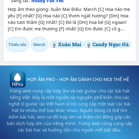
Sáng tác:
Hoàng Văn Yến
Hợp âm theo giọng: Xuân Mai Điệu: March [C] Hoa nào mẹ
yêu [F] nhất? [G] Hoa nào [C] thơm ngát hương? [Dm] Hoa
nào tươi thắm [G] nhất? [C] Đó là [Dm] hoa bé [G] ngoan!
[C] Em được mẹ thương [F] nhất! [G] Em được [C] cô g...
Xuân Mai
Candy Ngọc Hà
Thiếu nhi
March
HỢP ÂM PRO - HỢP ÂM DÀNH CHO MỌI THẾ HỆ
Trang web cung cấp hợp âm và tab guitar cho các bài hát
tiếng Việt. Đây là một nguồn tài nguyên phổ biến cho các
nghệ sĩ guitar tại Việt Nam vì nó cung cấp một loạt các bài
hát từ nhiều thể loại khác nhau. Người dùng có thể tìm
kiếm bài hát, xem sơ đồ hợp âm và thậm chí đóng góp các
bản dịch hợp âm của riêng mình. Trang web cũng cung cấp
các bài học và hướng dẫn cho người mới bắt đầu.