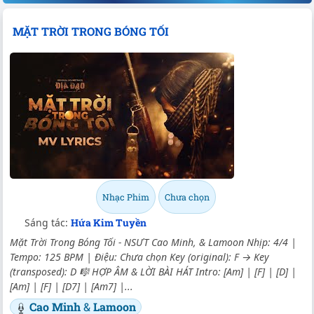
MẶT TRỜI TRONG BÓNG TỐI
Nhạc Phim
Chưa chọn
Sáng tác:
Hứa Kim Tuyền
Mặt Trời Trong Bóng Tối - NSƯT Cao Minh, & Lamoon Nhịp: 4/4 |
Tempo: 125 BPM | Điệu: Chưa chọn Key (original): F → Key
(transposed): D 🎼 HỢP ÂM & LỜI BÀI HÁT Intro: [Am] | [F] | [D] |
[Am] | [F] | [D7] | [Am7] |...
Cao Minh
&
Lamoon