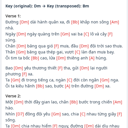
Key (original): Dm → Key (transposed): Bm
Verse 1:
Đường
[Dm]
dài hành quân xa, đi
[Bb]
khắp non sông
[Am]
nhà.
Ngày
[Dm]
ngày quàng trên
[Gm]
vai ba
[C]
lô và cây
[F]
súng.
Chân
[Dm]
băng qua gió
[F]
mưa, đầu
[Dm]
đội trời sao thưa.
Thân
[Gm]
băng qua thép gai, vượt
[C]
làn đạn mưa bay.
Ôi tim ta bốc
[Bb]
cao, lửa
[Dm]
thiêng anh
[A]
hùng.
Bao
[Dm]
yêu thương thiết
[F]
tha, gửi
[Dm]
lại người
phương
[F]
xa.
Ta
[Gm]
đi trong tiếng ca, ngàn
[C]
đời còn ngân
[Gm]
nga.
Ôi ta kiêu hãnh
[Bb]
sao, bước
[A]
trên đường
[Dm]
xa.
Verse 2:
Một
[Dm]
thời đầy gian lao, chân
[Bb]
bước trong chiến
[Am]
hào.
Nhìn
[D7]
đồng đội yêu
[Gm]
sao, chia
[C]
nhau từng giây
[F]
sống.
Ta
[Dm]
chia nhau hiểm
[F]
nguy, đường
[Dm]
dài dìu nhau