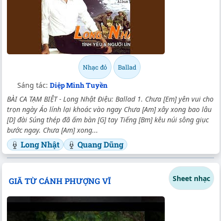
Nhạc đỏ
Ballad
Sáng tác:
Diệp Minh Tuyền
BÀI CA TẠM BIỆT - Long Nhật Điệu: Ballad 1. Chưa [Em] yên vui cho
trọn ngày Áo lính lại khoác vào ngay Chưa [Am] xây xong bao lâu
[D] đài Súng thép đã ấm bàn [G] tay Tiếng [Bm] kêu núi sông giục
bước ngay. Chưa [Am] xong...
Long Nhật
Quang Dũng
Sheet nhạc
GIÃ TỪ CÁNH PHƯỢNG VĨ