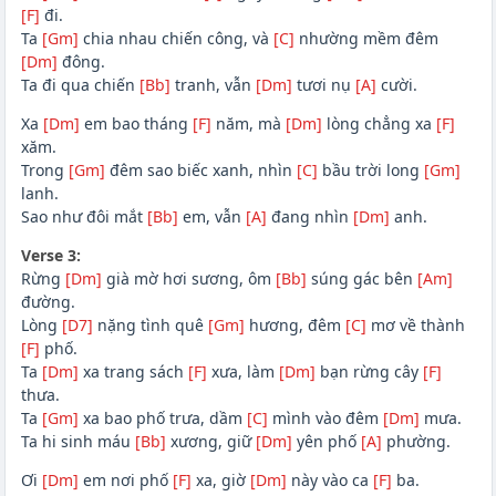
[F]
đi.
Ta
[Gm]
chia nhau chiến công, và
[C]
nhường mềm đêm
[Dm]
đông.
Ta đi qua chiến
[Bb]
tranh, vẫn
[Dm]
tươi nụ
[A]
cười.
Xa
[Dm]
em bao tháng
[F]
năm, mà
[Dm]
lòng chẳng xa
[F]
xăm.
Trong
[Gm]
đêm sao biếc xanh, nhìn
[C]
bầu trời long
[Gm]
lanh.
Sao như đôi mắt
[Bb]
em, vẫn
[A]
đang nhìn
[Dm]
anh.
Verse 3:
Rừng
[Dm]
già mờ hơi sương, ôm
[Bb]
súng gác bên
[Am]
đường.
Lòng
[D7]
nặng tình quê
[Gm]
hương, đêm
[C]
mơ về thành
[F]
phố.
Ta
[Dm]
xa trang sách
[F]
xưa, làm
[Dm]
bạn rừng cây
[F]
thưa.
Ta
[Gm]
xa bao phố trưa, dầm
[C]
mình vào đêm
[Dm]
mưa.
Ta hi sinh máu
[Bb]
xương, giữ
[Dm]
yên phố
[A]
phường.
Ơi
[Dm]
em nơi phố
[F]
xa, giờ
[Dm]
này vào ca
[F]
ba.