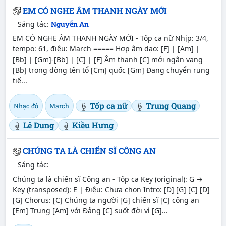
EM CÓ NGHE ÂM THANH NGÀY MỚI
Sáng tác:
Nguyễn An
EM CÓ NGHE ÂM THANH NGÀY MỚI - Tốp ca nữ Nhịp: 3/4,
tempo: 61, điệu: March ===== Hợp âm dạo: [F] | [Am] |
[Bb] | [Gm]-[Bb] | [C] | [F] Âm thanh [C] mới ngân vang
[Bb] trong dòng tên tổ [Cm] quốc [Gm] Đang chuyển rung
tiế...
Tốp ca nữ
Trung Quang
Nhạc đỏ
March
Lê Dung
Kiều Hưng
CHÚNG TA LÀ CHIẾN SĨ CÔNG AN
Sáng tác:
Chúng ta là chiến sĩ Công an - Tốp ca Key (original): G →
Key (transposed): E | Điệu: Chưa chọn Intro: [D] [G] [C] [D]
[G] Chorus: [C] Chúng ta người [G] chiến sĩ [C] công an
[Em] Trung [Am] với Đảng [C] suốt đời vì [G]...