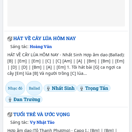
HÁT VỀ CÂY LÚA HÔM NAY
Sáng tác:
Hoàng Vân
HÁT VỀ CÂY LÚA HÔM NAY - Nhất Sinh Hợp âm dạo (Ballad):
[B] | [Em] | [Em] | [C] | [C] [Am] | [A] | [Bm] | [Bm] | [Em]
| [D] | [D] | [Bm] | [A] | [Em] 1. Tôi hát bài [G] ca ngợi ca
cây [Em] lúa [B] Và người trồng [C] lúa...
Nhất Sinh
Trọng Tấn
Nhạc đỏ
Ballad
Đan Trường
TUỔI TRẺ VÀ ƯỚC VỌNG
Sáng tác:
Vy Nhật Tảo
Hợp âm dạo (Tô Thanh Phương) - Capo I.: [Bm] | [Bm] |