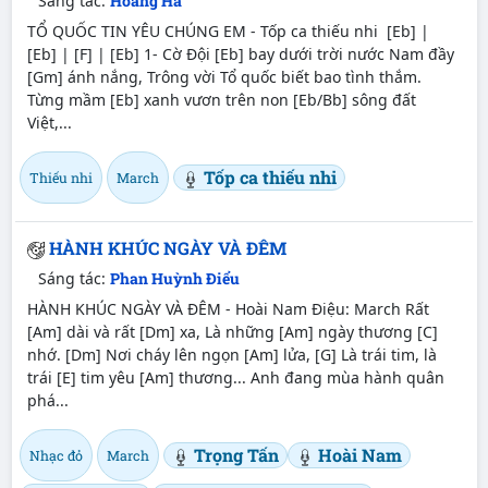
Sáng tác:
Hoàng Hà
TỔ QUỐC TIN YÊU CHÚNG EM - Tốp ca thiếu nhi [Eb] |
[Eb] | [F] | [Eb] 1- Cờ Đội [Eb] bay dưới trời nước Nam đầy
[Gm] ánh nắng, Trông vời Tổ quốc biết bao tình thắm.
Từng mầm [Eb] xanh vươn trên non [Eb/Bb] sông đất
Việt,...
Tốp ca thiếu nhi
Thiếu nhi
March
HÀNH KHÚC NGÀY VÀ ĐÊM
Sáng tác:
Phan Huỳnh Điểu
HÀNH KHÚC NGÀY VÀ ĐÊM - Hoài Nam Điệu: March Rất
[Am] dài và rất [Dm] xa, Là những [Am] ngày thương [C]
nhớ. [Dm] Nơi cháy lên ngọn [Am] lửa, [G] Là trái tim, là
trái [E] tim yêu [Am] thương... Anh đang mùa hành quân
phá...
Trọng Tấn
Hoài Nam
Nhạc đỏ
March