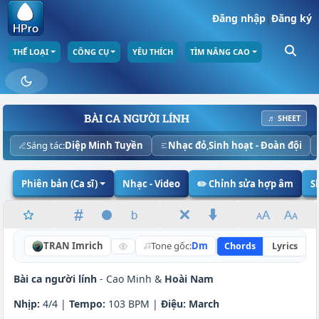
Đăng nhập
|
Đăng ký
THỂ LOẠI
CÔNG CỤ
YÊU THÍCH
TÌM NÂNG CAO
BÀI CA NGƯỜI LÍNH
♬ SHEET
Sáng tác:
Diệp Minh Tuyền
Nhạc đỏ
,
Sinh hoạt - Đoàn đội
Phiên bản (Ca sĩ)
Nhạc - Video
✏️ Chỉnh sửa hợp âm
S
TRAN Imrich
Tone gốc:
Dm
Chords
Lyrics
Bài ca người lính
- Cao Minh &
Hoài Nam
Nhịp:
4/4 |
Tempo:
103 BPM |
Điệu:
March