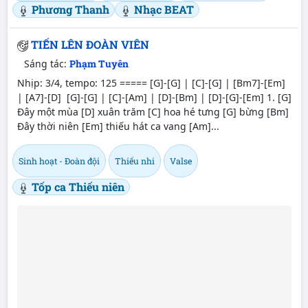
Phương Thanh
Nhạc BEAT
TIẾN LÊN ĐOÀN VIÊN
Sáng tác:
Phạm Tuyên
Nhịp: 3/4, tempo: 125 ===== [G]-[G] | [C]-[G] | [Bm7]-[Em]
| [A7]-[D] [G]-[G] | [C]-[Am] | [D]-[Bm] | [D]-[G]-[Em] 1. [G]
Đây một mùa [D] xuân trăm [C] hoa hé tưng [G] bừng [Bm]
Đây thời niên [Em] thiếu hát ca vang [Am]...
Sinh hoạt - Đoàn đội
Thiếu nhi
Valse
Tốp ca Thiếu niên