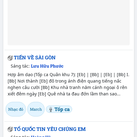
TIẾN VỀ SÀI GÒN
Sáng tác:
Lưu Hữu Phước
Hợp âm dạo (Tốp ca Quân khu 7): [Eb] | [Bb] | [Eb] | [Bb] I.
[Bb] Nơi thành [Eb] đô trong ánh điện quang tiếng nấc
nghẹn câu cười [Bb] Khu nhà tranh năm cánh ngoại ô rên
xiết đêm ngày [Eb] Quê nhà ta đau đớn lầm than sao...
Tốp ca
Nhạc đỏ
March
TỔ QUỐC TIN YÊU CHÚNG EM