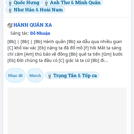
Quốc Hưng
Anh Thơ
&
Minh Quân
Như Hảo
&
Hoài Nam
HÀNH QUÂN XA
Sáng tác:
Đỗ Nhuận
[Bb] | [Bb] | [Bb] Hành quân [Bb] xa dẫu qua nhiều gian
[C] khổ Vai vác [Eb] nặng ta đã đổ mồ [F] hôi Mắt ta sáng
chí căm [Am] thù bảo vệ đồng [Bb] quê ta tiến [Gm] bước
[Eb] Đời chúng ta đâu có [C] giặc là ta cứ [Bb] đi...
Trọng Tấn
&
Tốp ca
Nhạc đỏ
March