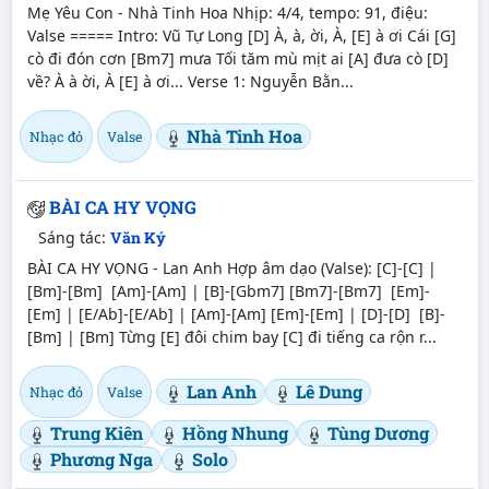
Mẹ Yêu Con - Nhà Tinh Hoa Nhịp: 4/4, tempo: 91, điệu:
Valse ===== Intro: Vũ Tự Long [D] À, à, ời, À, [E] à ơi Cái [G]
cò đi đón cơn [Bm7] mưa Tối tăm mù mịt ai [A] đưa cò [D]
về? À à ời, À [E] à ơi... Verse 1: Nguyễn Bằn...
Nhà Tinh Hoa
Nhạc đỏ
Valse
BÀI CA HY VỌNG
Sáng tác:
Văn Ký
BÀI CA HY VỌNG - Lan Anh Hợp âm dạo (Valse): [C]-[C] |
[Bm]-[Bm] [Am]-[Am] | [B]-[Gbm7] [Bm7]-[Bm7] [Em]-
[Em] | [E/Ab]-[E/Ab] | [Am]-[Am] [Em]-[Em] | [D]-[D] [B]-
[Bm] | [Bm] Từng [E] đôi chim bay [C] đi tiếng ca rộn r...
Lan Anh
Lê Dung
Nhạc đỏ
Valse
Trung Kiên
Hồng Nhung
Tùng Dương
Phương Nga
Solo