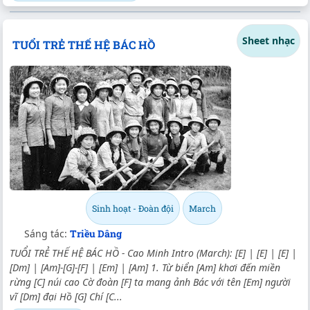
Sheet nhạc
TUỔI TRẺ THẾ HỆ BÁC HỒ
Sinh hoạt - Đoàn đội
March
Sáng tác:
Triều Dâng
TUỔI TRẺ THẾ HỆ BÁC HỒ - Cao Minh Intro (March): [E] | [E] | [E] |
[Dm] | [Am]-[G]-[F] | [Em] | [Am] 1. Từ biển [Am] khơi đến miền
rừng [C] núi cao Cờ đoàn [F] ta mang ảnh Bác với tên [Em] người
vĩ [Dm] đại Hồ [G] Chí [C...