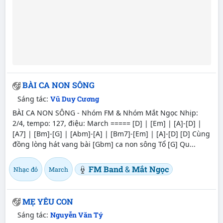
BÀI CA NON SÔNG
Sáng tác:
Vũ Duy Cương
BÀI CA NON SÔNG - Nhóm FM & Nhóm Mắt Ngọc Nhịp:
2/4, tempo: 127, điệu: March ===== [D] | [Em] | [A]-[D] |
[A7] | [Bm]-[G] | [Abm]-[A] | [Bm7]-[Em] | [A]-[D] [D] Cùng
đồng lòng hát vang bài [Gbm] ca non sông Tổ [G] Qu...
FM Band
&
Mắt Ngọc
Nhạc đỏ
March
MẸ YÊU CON
Sáng tác:
Nguyễn Văn Tý