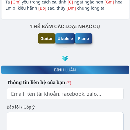
Ta
[Gm]
yêu trong cách xa, tình
[C]
ngạt ngào hơn
[Gm]
hoa.
Em ơi kiêu hãnh
[Bb]
sao, thủy
[Dm]
chung lòng ta.
Phần nội dung
THẾ BẤM CÁC LOẠI NHẠC CỤ
Guitar
Ukulele
Piano
BÌNH LUẬN
Thông tin liên hệ của bạn
(*)
Báo lỗi / Góp ý