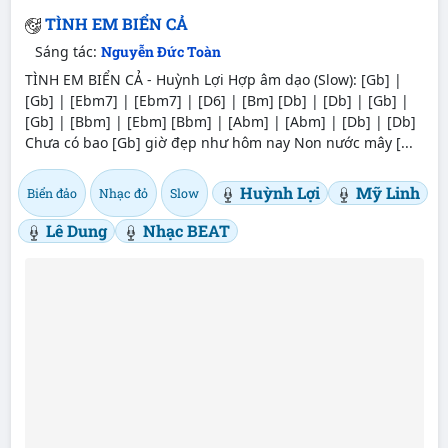
TÌNH EM BIỂN CẢ
Sáng tác:
Nguyễn Đức Toàn
TÌNH EM BIỂN CẢ - Huỳnh Lợi Hợp âm dạo (Slow): [Gb] |
[Gb] | [Ebm7] | [Ebm7] | [D6] | [Bm] [Db] | [Db] | [Gb] |
[Gb] | [Bbm] | [Ebm] [Bbm] | [Abm] | [Abm] | [Db] | [Db]
Chưa có bao [Gb] giờ đẹp như hôm nay Non nước mây [...
Huỳnh Lợi
Mỹ Linh
Biển đảo
Nhạc đỏ
Slow
Lê Dung
Nhạc BEAT