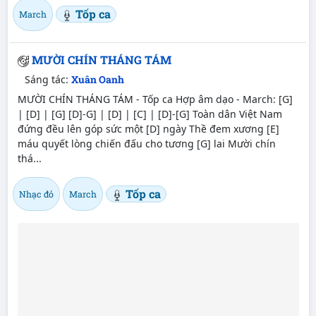
Tốp ca
March
MƯỜI CHÍN THÁNG TÁM
Sáng tác:
Xuân Oanh
MƯỜI CHÍN THÁNG TÁM - Tốp ca Hợp âm dạo - March: [G]
| [D] | [G] [D]-G] | [D] | [C] | [D]-[G] Toàn dân Việt Nam
đứng đều lên góp sức một [D] ngày Thề đem xương [E]
máu quyết lòng chiến đấu cho tương [G] lai Mười chín
thá...
Tốp ca
Nhạc đỏ
March