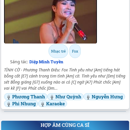
Nhạc trẻ
Fox
Sáng tác:
Diệp Minh Tuyền
TÌNH CỜ - Phương Thanh Điệu: Fox Tình yêu như [Am] tiếng hát
bỗng cất [E7] cánh trong tim tình [Am] cờ. Tình yêu như [Dm] tiếng
sét Bỗng giáng [G7] xuống nào ai có [C] ngờ [A7] Phút chốc [Am]
vai kề [F] vai Phút chốc [Dm...
Phương Thanh
Như Quỳnh
Nguyễn Hưng
Phi Nhung
Karaoke
HỢP ÂM CÙNG CA SĨ