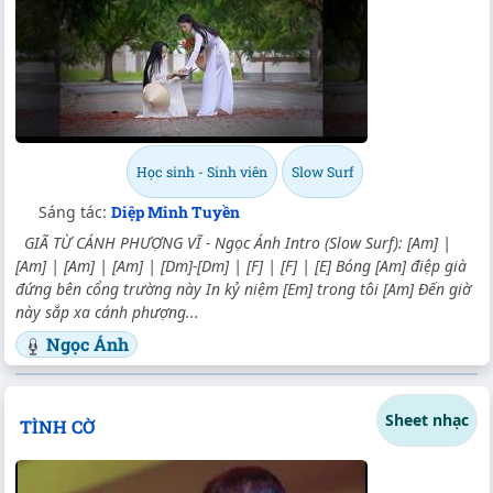
Học sinh - Sinh viên
Slow Surf
Sáng tác:
Diệp Minh Tuyền
GIÃ TỪ CÁNH PHƯỢNG VĨ - Ngọc Ánh Intro (Slow Surf): [Am] |
[Am] | [Am] | [Am] | [Dm]-[Dm] | [F] | [F] | [E] Bóng [Am] điệp già
đứng bên cổng trường này In kỷ niệm [Em] trong tôi [Am] Đến giờ
này sắp xa cánh phượng...
Ngọc Ánh
Sheet nhạc
TÌNH CỜ