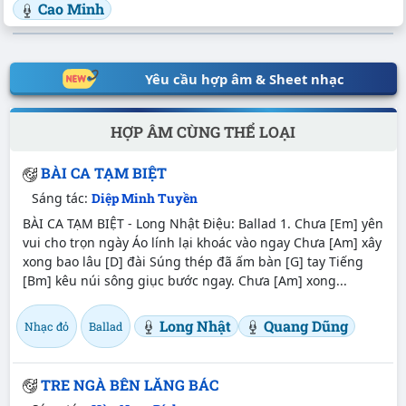
Cao Minh
Yêu cầu hợp âm & Sheet nhạc
HỢP ÂM CÙNG THỂ LOẠI
BÀI CA TẠM BIỆT
Sáng tác:
Diệp Minh Tuyền
BÀI CA TẠM BIỆT - Long Nhật Điệu: Ballad 1. Chưa [Em] yên
vui cho trọn ngày Áo lính lại khoác vào ngay Chưa [Am] xây
xong bao lâu [D] đài Súng thép đã ấm bàn [G] tay Tiếng
[Bm] kêu núi sông giục bước ngay. Chưa [Am] xong...
Long Nhật
Quang Dũng
Nhạc đỏ
Ballad
TRE NGÀ BÊN LĂNG BÁC