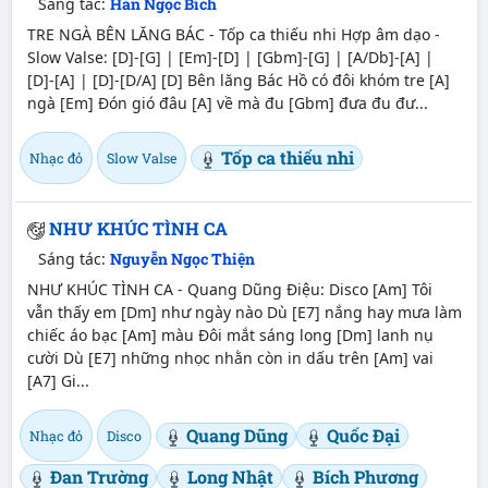
Sáng tác:
Hàn Ngọc Bích
TRE NGÀ BÊN LĂNG BÁC - Tốp ca thiếu nhi Hợp âm dạo -
Slow Valse: [D]-[G] | [Em]-[D] | [Gbm]-[G] | [A/Db]-[A] |
[D]-[A] | [D]-[D/A] [D] Bên lăng Bác Hồ có đôi khóm tre [A]
ngà [Em] Đón gió đâu [A] về mà đu [Gbm] đưa đu đư...
Tốp ca thiếu nhi
Nhạc đỏ
Slow Valse
NHƯ KHÚC TÌNH CA
Sáng tác:
Nguyễn Ngọc Thiện
NHƯ KHÚC TÌNH CA - Quang Dũng Điệu: Disco [Am] Tôi
vẫn thấy em [Dm] như ngày nào Dù [E7] nắng hay mưa làm
chiếc áo bạc [Am] màu Đôi mắt sáng long [Dm] lanh nụ
cười Dù [E7] những nhọc nhằn còn in dấu trên [Am] vai
[A7] Gi...
Quang Dũng
Quốc Đại
Nhạc đỏ
Disco
Đan Trường
Long Nhật
Bích Phương