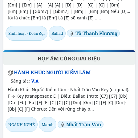
[Em] | [Em] | [A] | [A] [A] | [D] | [D] | [G] | [G] | [Bm] |
[Em] [Em] | [Gbm7] | [Gbm7] | [Bm] | [Bm] [Bm] Nếu [D]...
tôi là chiếc [Bm] lá [Bm] Lá [E] sẽ xanh [E] .....
Tô Thanh Phương
Sinh hoạt - Đoàn đội
Ballad
HỢP ÂM CÙNG GIAI ĐIỆU
HÀNH KHÚC NGƯỜI KIỂM LÂM
Sáng tác:
V.A
Hành Khúc Người Kiểm Lâm - Nhất Trần Văn Key (original):
F → Key (transposed): E | Điệu: Ballad Intro: [C7] [C7] [Db]
[Db] [Eb] [Eb] [F] [F] [C] [C] [C] [Dm] [Gm] [C] [F] [C] [Dm]-
[Bb] [C] [F] Chorus: Đến với rừng cháy b...
Nhất Trần Văn
NGÀNH NGHỀ
March