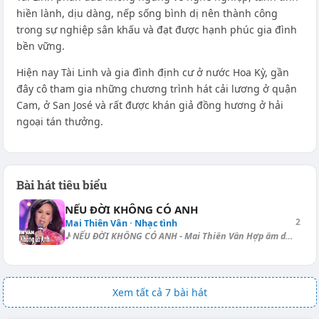
hiền lành, dịu dàng, nếp sống bình dị nên thành công
trong sự nghiệp sân khấu và đạt được hạnh phúc gia đình
bền vững.
Hiện nay Tài Linh và gia đình định cư ở nước Hoa Kỳ, gần
đây cô tham gia những chương trình hát cải lương ở quận
Cam, ở San José và rất được khán giả đồng hương ở hải
ngoại tán thưởng.
Bài hát tiêu biểu
NẾU ĐỜI KHÔNG CÓ ANH
2
Mai Thiên Vân · Nhạc tình
♪ NẾU ĐỜI KHÔNG CÓ ANH - Mai Thiên Vân Hợp âm dạo (Slow Rock): [C] | [Em...
Xem tất cả 7 bài hát