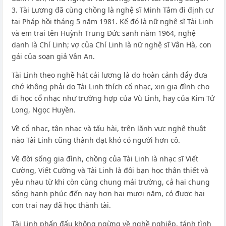
3. Tài Lương đã cùng chồng là nghệ sĩ Minh Tâm đi định cư
tại Pháp hồi tháng 5 năm 1981. Kế đó là nữ nghệ sĩ Tài Linh
và em trai tên Huỳnh Trung Đức sanh năm 1964, nghệ
danh là Chí Linh; vợ của Chí Linh là nữ nghệ sĩ Vân Hà, con
gái của soạn giả Vân An.
Tài Linh theo nghề hát cải lương là do hoàn cảnh đẩy đưa
chớ không phải do Tài Linh thích cổ nhạc, xin gia đình cho
đi học cổ nhạc như trường hợp của Vũ Linh, hay của Kim Tử
Long, Ngọc Huyền.
Về cổ nhạc, tân nhạc và tấu hài, trên lãnh vực nghệ thuật
nào Tài Linh cũng thành đạt khó có người hơn cô.
Về đời sống gia đình, chồng của Tài Linh là nhạc sĩ Viết
Cường, Viết Cường và Tài Linh là đôi bạn học thân thiết và
yêu nhau từ khi còn cùng chung mái trường, cả hai chung
sống hạnh phúc đến nay hơn hai mươi năm, có được hai
con trai nay đã học thành tài.
Tài Linh phấn đấu không ngừng về nghề nghiệp, tánh tình