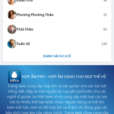
Xuân Phú
36
Phương Phương Thảo
25
Thái Châu
92
Tuấn Vũ
230
DANH SÁCH CA SĨ
HỢP ÂM PRO - HỢP ÂM DÀNH CHO MỌI THẾ HỆ
Trang web cung cấp hợp âm và tab guitar cho các bài hát
tiếng Việt. Đây là một nguồn tài nguyên phổ biến cho các
nghệ sĩ guitar tại Việt Nam vì nó cung cấp một loạt các bài
hát từ nhiều thể loại khác nhau. Người dùng có thể tìm
kiếm bài hát, xem sơ đồ hợp âm và thậm chí đóng góp các
bản dịch hợp âm của riêng mình. Trang web cũng cung cấp