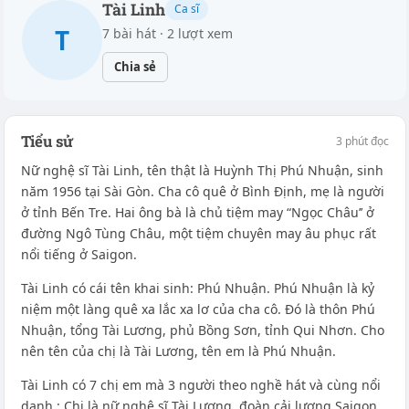
Tài Linh
Ca sĩ
T
7 bài hát · 2 lượt xem
Chia sẻ
Tiểu sử
3 phút đọc
Nữ nghệ sĩ Tài Linh, tên thật là Huỳnh Thị Phú Nhuận, sinh
năm 1956 tại Sài Gòn. Cha cô quê ở Bình Định, mẹ là người
ở tỉnh Bến Tre. Hai ông bà là chủ tiệm may “Ngọc Châu’’ ở
đường Ngô Tùng Châu, một tiệm chuyên may âu phục rất
nổi tiếng ở Saigon.
Tài Linh có cái tên khai sinh: Phú Nhuận. Phú Nhuận là kỷ
niệm một làng quê xa lắc xa lơ của cha cô. Đó là thôn Phú
Nhuận, tổng Tài Lương, phủ Bồng Sơn, tỉnh Qui Nhơn. Cho
nên tên của chị là Tài Lương, tên em là Phú Nhuận.
Tài Linh có 7 chị em mà 3 người theo nghề hát và cùng nổi
danh : Chị là nữ nghệ sĩ Tài Lương, đoàn cải lương Saigon