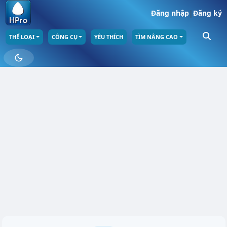
Đăng nhập
|
Đăng ký
THỂ LOẠI
CÔNG CỤ
YÊU THÍCH
TÌM NÂNG CAO