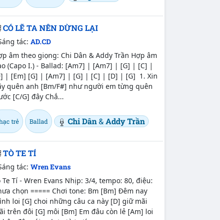
CÓ LẼ TA NÊN DỪNG LẠI
Sáng tác:
AD.CD
ợp âm theo giọng: Chi Dân & Addy Trần Hợp âm
o (Capo I.) - Ballad: [Am7] | [Am7] | [G] | [C] |
] | [Em] [G] | [Am7] | [G] | [C] | [D] | [G] 1. Xin
ãy quên anh [Bm/F#] như người em từng quên
ước [C/G] đây Chắ...
Chi Dân
&
Addy Trần
hạc trẻ
Ballad
TÒ TE TÍ
Sáng tác:
Wren Evans
 Te Tí - Wren Evans Nhịp: 3/4, tempo: 80, điệu:
hưa chọn ===== Chơi tone: Bm [Bm] Đêm nay
nh loi [G] choi những câu ca này [D] giữ mãi
i trên đôi [G] môi [Bm] Em đâu còn lẻ [Am] loi