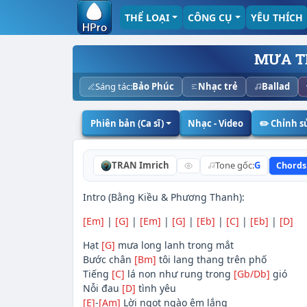
THỂ LOẠI
CÔNG CỤ
YÊU THÍCH
MƯA T
Sáng tác:
Bảo Phúc
Nhạc trẻ
Ballad
Phiên bản (Ca sĩ)
Nhạc - Video
✏️ Chỉnh 
TRAN Imrich
Tone gốc:
G
Chords
Intro (Bằng Kiều & Phương Thanh):
[Em]
|
[G]
|
[Em]
|
[G]
|
[Eb]
|
[C]
|
[Eb]
|
[D]
Hạt
[G]
mưa long lanh trong mắt
Bước chân
[Bm]
tôi lang thang trên phố
Tiếng
[C]
lá non như rung trong
[Gb/Db]
gió
Nỗi đau
[D]
tình yêu
[E]
-
[Am]
Lời ngọt ngào êm lắng