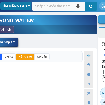
TÌM NÂNG CAO
RONG MẮT EM
Thích
sửa hợp âm
Lyrics
Nâng cao
Cơ bản
G
Đi
| 
[G
tr
N