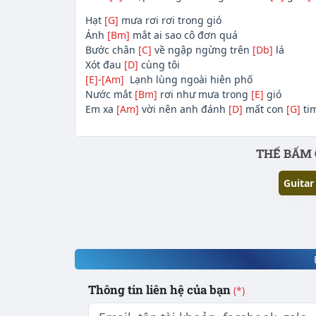
Hạt
[G]
mưa rơi rơi trong gió
Ánh
[Bm]
mắt ai sao cô đơn quá
Bước chân
[C]
về ngập ngừng trên
[Db]
lá
Xót đau
[D]
cùng tôi
[E]
-
[Am]
Lạnh lùng ngoài hiên phố
Nước mắt
[Bm]
rơi như mưa trong
[E]
gió
Em xa
[Am]
vời nên anh đánh
[D]
mất con
[G]
tim
Phần nội dung
THẾ BẤM 
Guitar
Thông tin liên hệ của bạn
(*)