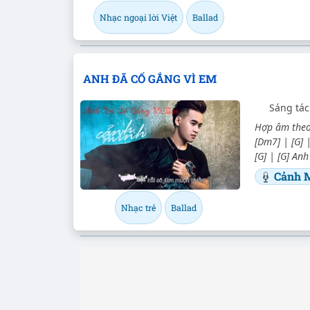
Nhạc ngoại lời Việt
Ballad
ANH ĐÃ CỐ GẮNG VÌ EM
Sáng tác
Hợp âm theo 
[Dm7] | [G] |
[G] | [G] An
Cảnh 
Nhạc trẻ
Ballad