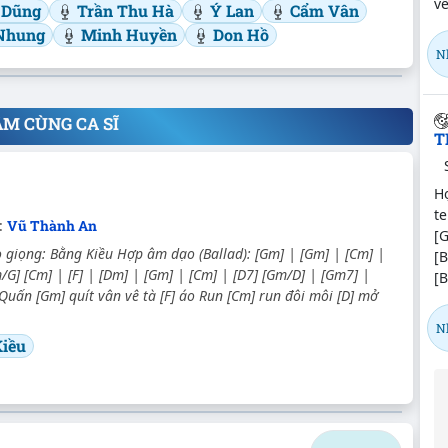
về
 Dũng
Trần Thu Hà
Ý Lan
Cẩm Vân
Nhung
Minh Huyền
Don Hồ
N
ÂM CÙNG CA SĨ
T
H
te
:
Vũ Thành An
[G
giọng: Bằng Kiều Hợp âm dạo (Ballad): [Gm] | [Gm] | [Cm] |
[
/G] [Cm] | [F] | [Dm] | [Gm] | [Cm] | [D7] [Gm/D] | [Gm7] |
[B
Quấn [Gm] quít vân vê tà [F] áo Run [Cm] run đôi môi [D] mở
N
iều