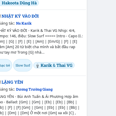
Hakoota Dũng Hà
NHẬT KÝ VÀO ĐỜI
Sáng tác:
Ns Karik
ẬT KÝ VÀO ĐỜI - Karik & Thai VG Nhịp: 4/4,
mpo: 146, điệu: Slow Surf ===== Intro - Capo II.:
m] | [G] | [F] | [E] | [Am] | [Em/G] | [F] | [E]
ăm [Am] 20 từ biệt cha mình và bắt đầu rap
ư tay mơ Trong [G] nhà...
Karik
&
Thai VG
hạc trẻ
Slow Surf
LẶNG YÊN
Sáng tác:
Dương Trường Giang
ẶNG YÊN - Bùi Anh Tuấn & Ái Phương Hợp âm
o - Ballad: [Gm] | [Gm] | [Eb] | [Eb] | [Bb] |
b] | [F] | [F] [Gm] | [Gm] | [Eb] | [Eb] | [Bb] |
b] | [Dm] | [Dm] Ở một nơi [Gm] xa xôi [C] ,