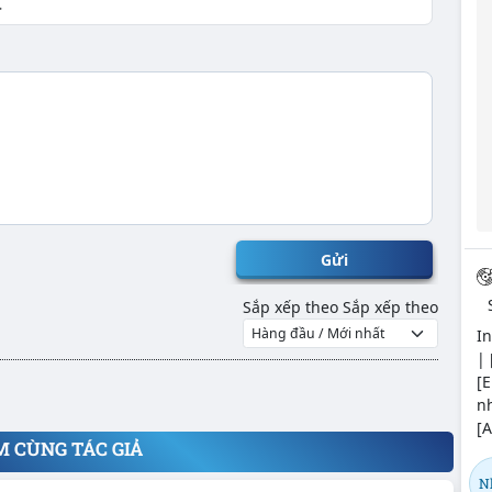
Gửi
Sắp xếp theo
Sắp xếp theo
In
| 
[
nh
[A
M CÙNG TÁC GIẢ
N