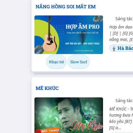
NẮNG HỒNG SOI MẮT EM
Sáng tác
Hợp âm dạo (
| [D] | [G] [
nắng mai, [E
Hà Bả
Nhạc trẻ
Slow Surf
MÊ KHÚC
Sáng tác
MÊ KHÚC - Tr
hương Đưa hồ
kéo yêu [B7]
[G] a...