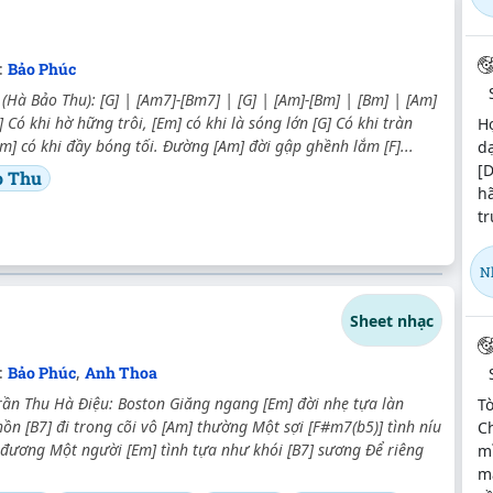
:
Bảo Phúc
Hà Bảo Thu): [G] | [Am7]-[Bm7] | [G] | [Am]-[Bm] | [Bm] | [Am]
G] Có khi hờ hững trôi, [Em] có khi là sóng lớn [G] Có khi tràn
H
m] có khi đầy bóng tối. Đường [Am] đời gập ghềnh lắm [F]...
dạ
[D
o Thu
h
tr
N
Sheet nhạc
:
Bảo Phúc
,
Anh Thoa
ần Thu Hà Điệu: Boston Giăng ngang [Em] đời nhẹ tựa làn
Tò
n [B7] đi trong cõi vô [Am] thường Một sợi [F#m7(b5)] tình níu
C
 đương Một người [Em] tình tựa như khói [B7] sương Để riêng
mì
mã