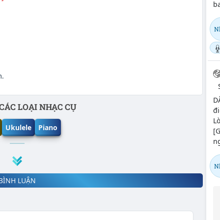
ba
N
.
DÂ
CÁC LOẠI NHẠC CỤ
đi
L
Ukulele
Piano
[G
ng
N
BÌNH LUẬN