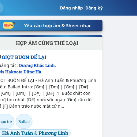
Đăng nhập
|
Đăng ký
Yêu cầu hợp âm & Sheet nhạc
HỢP ÂM CÙNG THỂ LOẠI
GIỌT BUỒN ĐỂ LẠI
Sáng tác:
Dương Khắc Linh
,
Ns Hakoota Dũng Hà
IỌT BUỒN ĐỂ LẠI - Hà Anh Tuấn & Phương Linh
ệu: Ballad Intro: [Gm] | [Dm] | [Gm] | [D#]
[Gm] | [Dm] | [D#] | [D#] 1. Buộc chặt con
m] tim nhức [D#] nhối với ngàn [Gm] câu dối
á [F] Đánh tráo nước mắt cứ n...
hạc trẻ
Ballad
Hà Anh Tuấn
&
Phương Linh