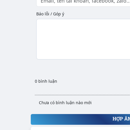
Báo lỗi / Góp ý
0 bình luận
Chưa có bình luận nào mới
HỢP Â