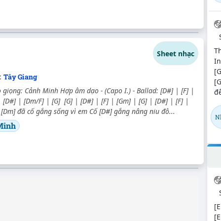
T
Sheet nhạc
In
[G
:
Tây Giang
[
giọng: Cảnh Minh Hợp âm dạo - (Capo I.) - Ballad: [D#] | [F] |
đ
 [D#] | [Dm/F] | [G] [G] | [D#] | [F] | [Gm] | [G] | [D#] | [F] |
h [Dm] đã cố gắng sống vì em Cố [D#] gắng nâng niu đô...
N
Minh
[E
[E