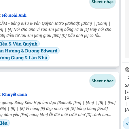
Sheet nhạc
:
Hồ Hoài Anh
ẦM - Bằng Kiều & Vân Quỳnh Intro (Ballad): [Dbm] | [Gbm] |
[A] | [A] Nói cho anh vì sao em [Bm] bỗng ra đi [E] Hãy nói cho
b] điều từ lâu em [Bm] giấu [Bm] [D] Dẫu anh [E] có lỗi...
Kiều
&
Vân Quỳnh
ăn Hương
&
Dương Edward
ương Giang
&
Lân Nhã
Sheet nhạc
SA
[E
:
Khuyết danh
[G
giọng: Bằng Kiều Hợp âm dạo (Ballad): [Em] | [Am] | [B] | [Em]
| 
 [Gb] | [B] | [B] Vì nàng [E] đẹp như một [G] bông hồng [Am6]
[A
g dám yêu [Em] nàng [Am] Ôi đôi môi cười như [D] cánh lan...
iều
N