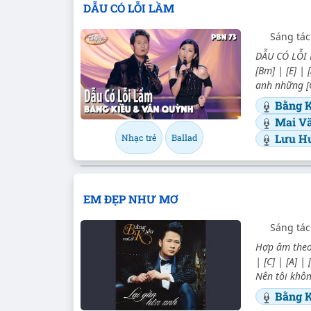
DẪU CÓ LỖI LẦM
Sáng tác
DẪU CÓ LỖI L
[Bm] | [E] | 
anh những [G
Bằng 
Mai V
Lưu H
Nhạc trẻ
Ballad
EM ĐẸP NHƯ MƠ
Sáng tác
Hợp âm theo 
| [C] | [A] |
Nên tôi khôn
Bằng K