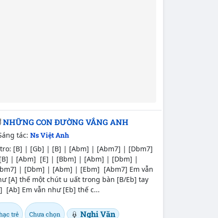
NHỮNG CON ĐƯỜNG VẮNG ANH
Sáng tác:
Ns Việt Anh
tro: [B] | [Gb] | [B] | [Abm] | [Abm7] | [Dbm7]
[B] | [Abm] [E] | [Bbm] | [Abm] | [Dbm] |
Ebm7] | [Dbm] | [Abm] | [Ebm] [Abm7] Em vẫn
ư [A] thế một chút u uất trong bàn [B/Eb] tay
] [Ab] Em vẫn như [Eb] thế c...
Nghi Văn
hạc trẻ
Chưa chọn