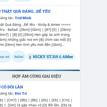
THẬT QUÁ ĐÁNG...ĐỂ YÊU
Sáng tác:
Trid Minh
hật Quá Đáng...Để Yêu - Nicky & Amee =====
tro - Ballad: [Dbm]-[Gbm] | [B7]-[E] | [Dbm]-
bm7] | [B]-[E] [Dbm] Hẹn gặp lại anh trong
Gbm] những giấc mơ em [B] chìm vào mỗi [E]
êm [Dbm] Hẹn tình yêu mới đến [Gbm]...
NICKY ST.319
&
AMee
hạc trẻ
Ballad
HỢP ÂM CÙNG GIAI ĐIỆU
CÓ ĐÔI LẦN
Sáng tác:
Đức Trí
b] | [Cm7] | [Bb] | [Bb] | [Eb] | [Eb] | [Cm] |
b] 1. [Gm] Ta gặp nhau có [D] đôi lần, [Eb] ta