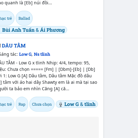
o quanh là [Eb] núi đồi...
hạc trẻ
Ballad
Bùi Anh Tuấn
&
Ái Phương
DÂU TẰM
Sáng tác:
Low G
,
Ns tlinh
U TẰM - Low G x tlinh Nhịp: 4/4, tempo: 95,
ệu: Chưa chọn ===== [Fm] | [Dbm]-[Eb] | [Db]
ời 1: Low G [A] Dâu tằm, Dâu tằm Mặc đồ dâu
] tằm với áo hai dây Shawty em là ai mà tại sao
ười ta bảo em nhìn Căng [A] că...
Low G
&
tlinh
hạc trẻ
Rap
Chưa chọn