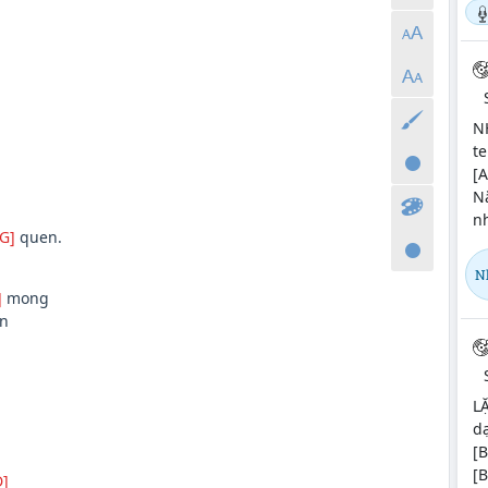
NH
te
[A
N
nh
[G]
quen.
N
]
mong
n
L
dạ
[B
[B
D]