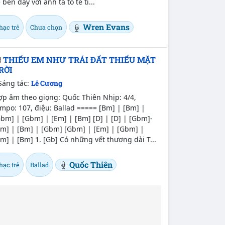
 bên đây với anh ta tò te tí...
Wren Evans
hạc trẻ
Chưa chọn
THIẾU EM NHƯ TRÁI ĐẤT THIẾU MẶT
RỜI
Sáng tác:
Lê Cương
ợp âm theo giọng: Quốc Thiên Nhịp: 4/4,
mpo: 107, điệu: Ballad ===== [Bm] | [Bm] |
bm] | [Gbm] | [Em] | [Bm] [D] | [D] | [Gbm]-
Bm] | [Bm] | [Gbm] [Gbm] | [Em] | [Gbm] |
m] | [Bm] 1. [Gb] Có những vết thương dài T...
Quốc Thiên
hạc trẻ
Ballad