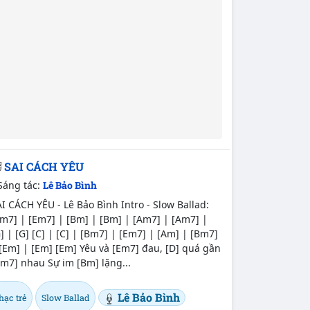
SAI CÁCH YÊU
Sáng tác:
Lê Bảo Bình
I CÁCH YÊU - Lê Bảo Bình Intro - Slow Ballad:
m7] | [Em7] | [Bm] | [Bm] | [Am7] | [Am7] |
] | [G] [C] | [C] | [Bm7] | [Em7] | [Am] | [Bm7]
[Em] | [Em] [Em] Yêu và [Em7] đau, [D] quá gần
m7] nhau Sự im [Bm] lặng...
Lê Bảo Bình
hạc trẻ
Slow Ballad