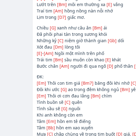
Lướt trên
[Bm]
môi em thường xa
[E]
vắng
Traí tim
[Am]
hồng nồng nàn nỗi nhớ
Lịm trong
[D7]
giấc mơ.
Chiều
[G]
xanh như câu ân
[Bm]
ái
Đã phôi phai tàn trong sương khói
Những kỷ
[C]
niệm giờ thành gian
[Gb]
dối
Xót đau
[Dm]
lòng tôi
[E]
-
[Am]
Ngồi một mình trên phố
Trái tim
[Bm]
sầu muộn còn khao
[E]
khát
Bước chân
[Am]
người đi qua ngõ
[D]
phố thân
ĐK:
[Em]
Thôi con tim giá
[Bm7]
băng đôi khi nhớ
[C
Đôi khi ước
[G]
ao trong đêm không ngủ
[Bm]
yê
[Em]
Thôi ơi cơn đau lắng
[Bm]
chìm
Tình buồn sẽ
[C]
quên
Tình sầu sẽ
[G]
nguôi
Khi anh không còn em
Tâm
[Em]
hồn em tê điếng
Tâm
[Bb]
hồn em xao xuyến
Mưa
[C]
chập chùng về trong tim buốt
[D]
giá.
[