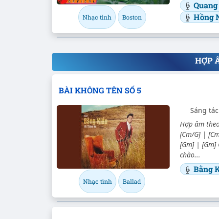
Quang
Hồng 
Nhạc tình
Boston
HỢP 
BÀI KHÔNG TÊN SỐ 5
Sáng tác
Hợp âm theo 
[Cm/G] | [Cm
[Gm] | [Gm] 
chào...
Bằng K
Nhạc tình
Ballad