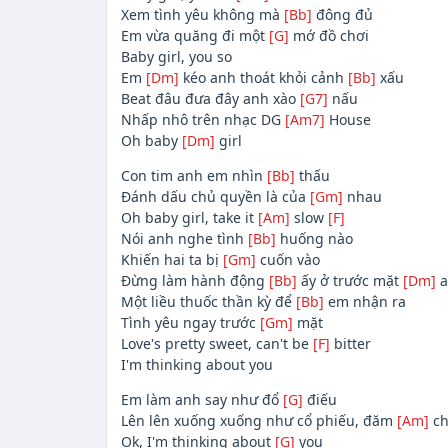
Xem tình yêu không mà
[Bb]
đông đủ
Em vừa quăng đi một
[G]
mớ đồ chơi
Baby girl, you so
Em
[Dm]
kéo anh thoát khỏi cảnh
[Bb]
xấu
Beat đâu đưa đây anh xào
[G7]
nấu
Nhấp nhô trên nhạc DG
[Am7]
House
Oh baby
[Dm]
girl
Con tim anh em nhìn
[Bb]
thấu
Đánh dấu chủ quyền là của
[Gm]
nhau
Oh baby girl, take it
[Am]
slow
[F]
Nói anh nghe tình
[Bb]
huống nào
Khiến hai ta bị
[Gm]
cuốn vào
Đừng làm hành động
[Bb]
ấy ở trước mặt
[Dm]
a
Một liều thuốc thần kỳ để
[Bb]
em nhận ra
Tình yêu ngay trước
[Gm]
mặt
Love's pretty sweet, can't be
[F]
bitter
I'm thinking about you
Em làm anh say như đổ
[G]
điếu
Lên lên xuống xuống như cổ phiếu, đăm
[Am]
ch
Ok, I'm thinking about
[G]
you