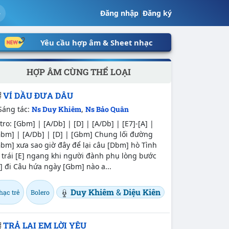
Đăng nhập
|
Đăng ký
Yêu cầu hợp âm & Sheet nhạc
HỢP ÂM CÙNG THỂ LOẠI
VÍ DẦU ĐƯA DÂU
Sáng tác:
Ns Duy Khiêm
,
Ns Bảo Quân
tro: [Gbm] | [A/Db] | [D] | [A/Db] | [E7]-[A] |
Gbm] | [A/Db] | [D] | [Gbm] Chung lối đường
bm] xưa sao giờ đây để lại câu [Dbm] hò Tình
 trái [E] ngang khi người đành phụ lòng bước
] đi Câu hứa ngày [Gbm] nào a...
Duy Khiêm
&
Diệu Kiên
hạc trẻ
Bolero
TRẢ LẠI EM LỜI YÊU