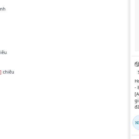
nh
iêu
]
chiêu
H
- 
[A
gi
đã
N