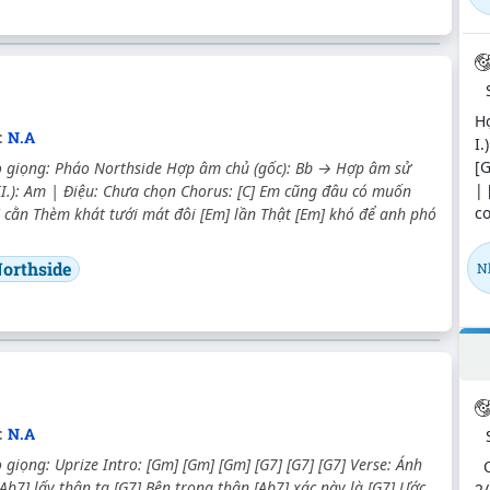
H
c:
N.A
I.
[G
 giọng: Pháo Northside Hợp âm chủ (gốc): Bb → Hợp âm sử
| 
I.): Am | Điệu: Chưa chọn Chorus: [C] Em cũng đâu có muốn
cơ
 cằn Thèm khát tưới mát đôi [Em] lần Thật [Em] khó để anh phó
orthside
N
c:
N.A
giọng: Uprize Intro: [Gm] [Gm] [Gm] [G7] [G7] [G7] Verse: Ánh
Ơ
Ab7] lấy thân ta [G7] Bên trong thân [Ab7] xác này là [G7] Ước
2/