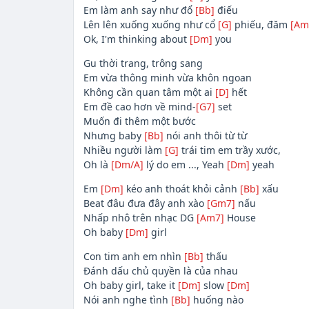
Em làm anh say như đổ
[Bb]
điếu
Lên lên xuống xuống như cổ
[G]
phiếu, đăm
[Am
Ok, I'm thinking about
[Dm]
you
Gu thời trang, trông sang
Em vừa thông minh vừa khôn ngoan
Không cần quan tâm một ai
[D]
hết
Em đề cao hơn về mind-
[G7]
set
Muốn đi thêm một bước
Nhưng baby
[Bb]
nói anh thôi từ từ
Nhiều người làm
[G]
trái tim em trầy xước,
Oh là
[Dm/A]
lý do em ..., Yeah
[Dm]
yeah
Em
[Dm]
kéo anh thoát khỏi cảnh
[Bb]
xấu
Beat đâu đưa đây anh xào
[Gm7]
nấu
Nhấp nhô trên nhạc DG
[Am7]
House
Oh baby
[Dm]
girl
Con tim anh em nhìn
[Bb]
thấu
Đánh dấu chủ quyền là của nhau
Oh baby girl, take it
[Dm]
slow
[Dm]
Nói anh nghe tình
[Bb]
huống nào