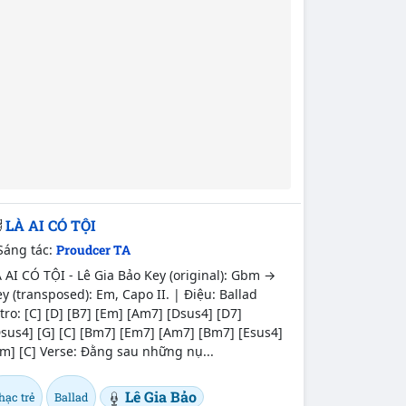
LÀ AI CÓ TỘI
Sáng tác:
Proudcer TA
 AI CÓ TỘI - Lê Gia Bảo Key (original): Gbm →
y (transposed): Em, Capo II. | Điệu: Ballad
tro: [C] [D] [B7] [Em] [Am7] [Dsus4] [D7]
sus4] [G] [C] [Bm7] [Em7] [Am7] [Bm7] [Esus4]
m] [C] Verse: Đằng sau những nụ...
Lê Gia Bảo
hạc trẻ
Ballad