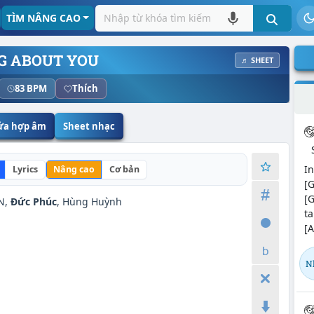
TÌM NÂNG CAO
NG ABOUT YOU
♬ SHEET
83 BPM
Thích
sửa hợp âm
Sheet nhạc
In
Lyrics
Nâng cao
Cơ bản
[
[G
N,
Đức Phúc
, Hùng Huỳnh
ta
[A
N