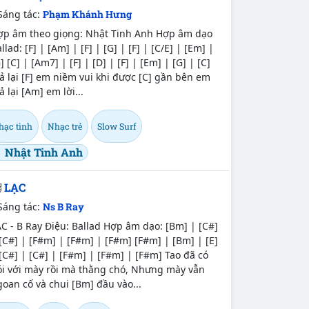
Sáng tác:
Phạm Khánh Hưng
ợp âm theo giọng: Nhật Tinh Anh Hợp âm dạo
llad: [F] | [Am] | [F] | [G] | [F] | [C/E] | [Em] |
] [C] | [Am7] | [F] | [D] | [F] | [Em] | [G] | [C]
ả lại [F] em niềm vui khi được [C] gần bên em
ả lại [Am] em lời...
hạc tình
Nhạc trẻ
Slow Surf
Nhật Tinh Anh
LẠC
Sáng tác:
Ns B Ray
C - B Ray Điệu: Ballad Hợp âm dạo: [Bm] | [C#]
[C#] | [F#m] | [F#m] | [F#m] [F#m] | [Bm] | [E]
[C#] | [C#] | [F#m] | [F#m] | [F#m] Tao đã có
ói với mày rồi mà thằng chó, Nhưng mày vẫn
oan cố và chui [Bm] đầu vào...