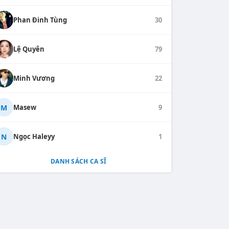
Phan Đinh Tùng
30
Lệ Quyên
79
Minh Vương
22
M
Masew
9
N
Ngọc Haleyy
1
DANH SÁCH CA SĨ