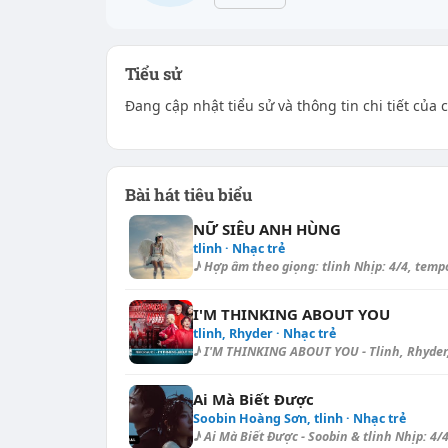
Tiểu sử
Đang cập nhật tiểu sử và thông tin chi tiết của ca
Bài hát tiêu biểu
NỮ SIÊU ANH HÙNG
tlinh · Nhạc trẻ
♪ Hợp âm theo giọng: tlinh Nhịp: 4/4, tempo:
I'M THINKING ABOUT YOU
tlinh, Rhyder · Nhạc trẻ
♪ I'M THINKING ABOUT YOU - Tlinh, Rhyder
Ai Mà Biết Được
Soobin Hoàng Sơn, tlinh · Nhạc trẻ
♪ Ai Mà Biết Được - Soobin & tlinh Nhịp: 4/4,