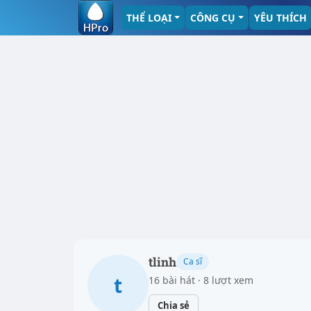
THỂ LOẠI
CÔNG CỤ
YÊU THÍCH
tlinh
Ca sĩ
t
16 bài hát · 8 lượt xem
Chia sẻ