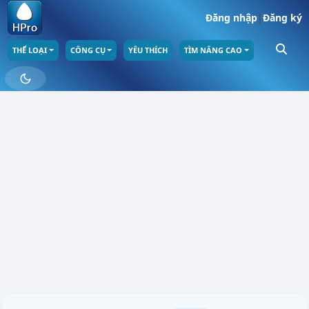
Đăng nhập
|
Đăng ký
THỂ LOẠI
CÔNG CỤ
YÊU THÍCH
TÌM NÂNG CAO