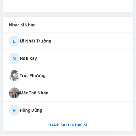
Nhạc sĩ khác
L
Lê Nhật Trường
N
Ns B Ray
Trúc Phương
Mặc Thế Nhân
H
Hồng Dũng
DANH SÁCH NHẠC SĨ