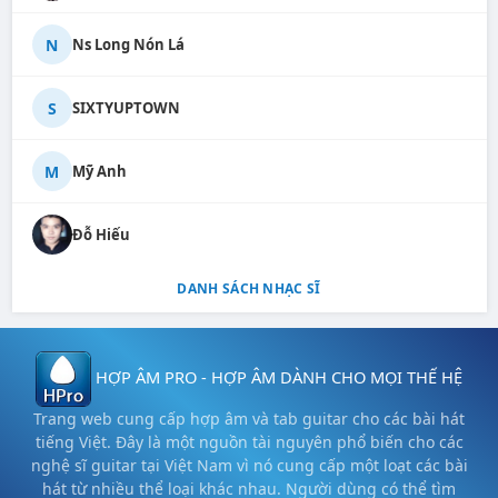
N
Ns Long Nón Lá
S
SIXTYUPTOWN
M
Mỹ Anh
Đỗ Hiếu
DANH SÁCH NHẠC SĨ
HỢP ÂM PRO - HỢP ÂM DÀNH CHO MỌI THẾ HỆ
Trang web cung cấp hợp âm và tab guitar cho các bài hát
tiếng Việt. Đây là một nguồn tài nguyên phổ biến cho các
nghệ sĩ guitar tại Việt Nam vì nó cung cấp một loạt các bài
hát từ nhiều thể loại khác nhau. Người dùng có thể tìm