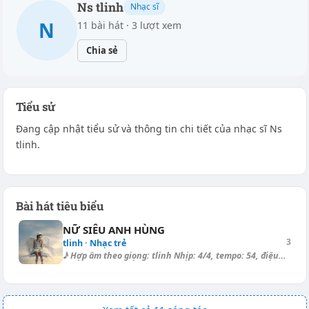
Ns tlinh
Nhạc sĩ
N
11 bài hát · 3 lượt xem
Chia sẻ
Tiểu sử
Đang cập nhật tiểu sử và thông tin chi tiết của nhạc sĩ Ns
tlinh.
Bài hát tiêu biểu
NỮ SIÊU ANH HÙNG
3
tlinh · Nhạc trẻ
♪ Hợp âm theo giọng: tlinh Nhịp: 4/4, tempo: 54, điệu: Slow Surf ===== [...