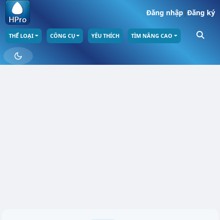
Đăng nhập
|
Đăng ký
THỂ LOẠI
CÔNG CỤ
YÊU THÍCH
TÌM NÂNG CAO