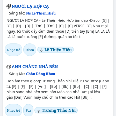
NGƯỜI LẠ HỢP CẠ
Sáng tác:
Ns Lê Thiện Hiếu
NGƯỜI LẠ HỢP CẠ - Lê Thiện Hiếu Hợp âm dạo -Disco: [G] |
[G] | [D] | [D] | [Em] | [Em] | [C] | [C] VERSE: [G] Như mọi
ngày, tôi thức dậy cầm điện thoại [D] trên tay [Bm] LA LA LÁ
LA Là bước xuống [E] đường, quần áo tóc t...
Lê Thiện Hiếu
Nhạc trẻ
Disco
ANH CHÀNG NHÀ BÊN
Sáng tác:
Châu Đăng Khoa
Hợp âm theo giọng: Trương Thảo Nhi Điệu: Fox Intro (Capo
I.): [F] | [F] | [F] | [Am] | [Bb] | [Bb] | [Bb] | [C] | [C] | [F]
Nhìn sang nhà bên xem nào Mèo con nhà [Am] ai kêu
gào [Dm] Vườn mấy chú chim trên cao Hót [Bb]...
Trương Thảo Nhi
Nhạc trẻ
Fox