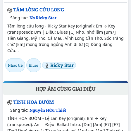
TẤM LÒNG CỬU LONG
Sáng tác:
Ns Ricky Star
Tấm lòng cửu long - Ricky Star Key (original): Em → Key
(transposed): Dm | Điệu: Blues [C] Nhớ, nhớ lắm [Bm7]
Tiền Giang, Mỹ Tho, Cà Mau, Vĩnh Long Cần Thơ, Sóc Trăng
chờ [Em] mong trông ngóng Anh đi từ [C] Đồng Bằng
Cửu...
Ricky Star
Nhạc trẻ
Blues
HỢP ÂM CÙNG GIAI ĐIỆU
TÌNH HOA BƯỚM
Sáng tác:
Nguyễn Hữu Thiết
TÌNH HOA BƯỚM - Lệ Lan Key (original): Bm → Key
(transposed): Am | Điệu: Ballad Intro: [Dm] [Am] [E7] [E7]
[Dm] [Am] Verse 1: Từ ngày anh với [Am] em [Am] Tình yêu