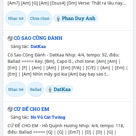
[Am7] [Am] [G] [Am] [Dsus4] [Dm] Verse: Thật ra lâu nay...
Phan Duy Anh
Nhạc trẻ
Chưa chọn
CÓ SAO CŨNG ĐÀNH
Sáng tác:
DatKaa
Có Sao Cũng Đành - DatKaa Nhịp: 4/4, tempo: 92, điệu:
Ballad ===== Key: [Bm], Capo II., chơi tone: [Am] [Am] |
[Em] | [F] | [Am] | [Am] | [Em] [F/A] | [C/E] | [Am] | [Em] |
[Em] | [Am] Nhìn mây gió kia [Am] bay bay sao t...
DatKaa
Nhạc trẻ
Ballad
CỨ ĐỂ CHO EM
Sáng tác:
Ns Vũ Cát Tường
CỨ ĐỂ CHO EM - Hồ Quỳnh Hương Nhịp: 4/4, tempo: 118,
điệu: Ballad ===== [G] | [G] | [Em7] | [D] | [D] | [G] |