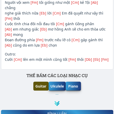
Người vội xem
[Fm]
tôi giống như một
[Cm]
kẻ Tội
[Ab]
chẳng
nghe giải thích nữa
[Eb]
lời
[Cm]
Em đã quyết như vậy thì
[Fm]
thôi
Cuộc tình chia đôi nỗi đau tôi
[Cm]
gánh Gồng phân
[Ab]
em nhưng giấc
[Eb]
mơ hồng Anh sẽ cho em thòa ước
[Ab]
mong
Đoạn đường phía
[Fm]
trước nếu lỡ có
[Cm]
gặp gành thì
[Ab]
cũng do em lựa
[Eb]
chọn
Outro:
Cười
[Cm]
lên em một mình cũng tốt
[Fm]
thôi
[Db]
[Eb]
[Fm]
Phần nội dung
THẾ BẤM CÁC LOẠI NHẠC CỤ
Guitar
Ukulele
Piano
BÌNH LUẬN