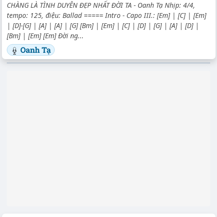
CHÀNG LÀ TÌNH DUYÊN ĐẸP NHẤT ĐỜI TA - Oanh Tạ Nhịp: 4/4,
tempo: 125, điệu: Ballad ===== Intro - Capo III.: [Em] | [C] | [Em]
| [D]-[G] | [A] | [A] | [G] [Bm] | [Em] | [C] | [D] | [G] | [A] | [D] |
[Bm] | [Em] [Em] Đời ng...
Oanh Tạ