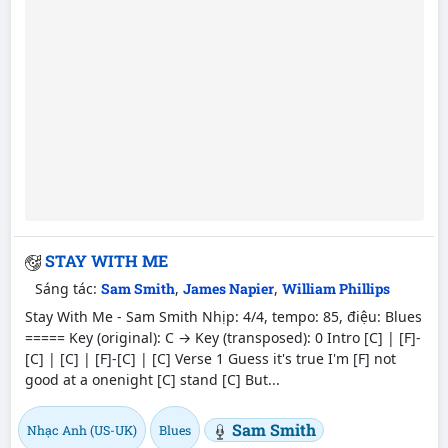
STAY WITH ME
Sáng tác:
Sam Smith
,
James Napier
,
William Phillips
Stay With Me - Sam Smith Nhịp: 4/4, tempo: 85, điệu: Blues
===== Key (original): C → Key (transposed): 0 Intro [C] | [F]-
[C] | [C] | [F]-[C] | [C] Verse 1 Guess it's true I'm [F] not
good at a onenight [C] stand [C] But...
Sam Smith
Nhạc Anh (US-UK)
Blues