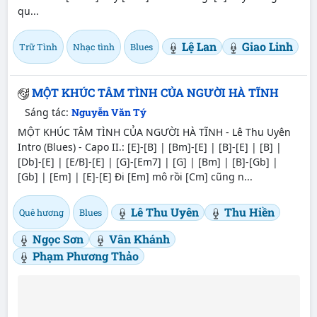
qu...
Lệ Lan
Giao Linh
Trữ Tình
Nhạc tình
Blues
MỘT KHÚC TÂM TÌNH CỦA NGƯỜI HÀ TĨNH
Sáng tác:
Nguyễn Văn Tý
MỘT KHÚC TÂM TÌNH CỦA NGƯỜI HÀ TĨNH - Lê Thu Uyên
Intro (Blues) - Capo II.: [E]-[B] | [Bm]-[E] | [B]-[E] | [B] |
[Db]-[E] | [E/B]-[E] | [G]-[Em7] | [G] | [Bm] | [B]-[Gb] |
[Gb] | [Em] | [E]-[E] Đi [Em] mô rồi [Cm] cũng n...
Lê Thu Uyên
Thu Hiền
Quê hương
Blues
Ngọc Sơn
Vân Khánh
Phạm Phương Thảo