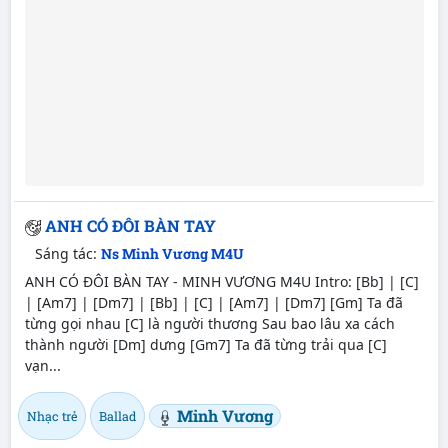
ANH CÓ ĐÔI BÀN TAY
Sáng tác:
Ns Minh Vương M4U
ANH CÓ ĐÔI BÀN TAY - MINH VƯƠNG M4U Intro: [Bb] | [C]
| [Am7] | [Dm7] | [Bb] | [C] | [Am7] | [Dm7] [Gm] Ta đã
từng gọi nhau [C] là người thương Sau bao lâu xa cách
thành người [Dm] dưng [Gm7] Ta đã từng trải qua [C]
vạn...
Minh Vương
Nhạc trẻ
Ballad