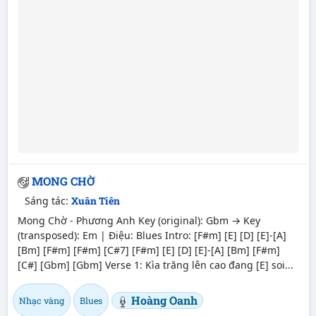
MONG CHỜ
Sáng tác:
Xuân Tiên
Mong Chờ - Phương Anh Key (original): Gbm → Key
(transposed): Em | Điệu: Blues Intro: [F#m] [E] [D] [E]-[A]
[Bm] [F#m] [F#m] [C#7] [F#m] [E] [D] [E]-[A] [Bm] [F#m]
[C#] [Gbm] [Gbm] Verse 1: Kìa trăng lên cao đang [E] soi...
Hoàng Oanh
Nhạc vàng
Blues