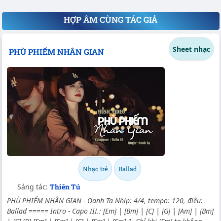
HỢP ÂM CÙNG TÁC GIẢ
Sheet nhạc
PHÙ PHIẾM NHÂN GIAN
Nhạc trẻ
Ballad
Sáng tác:
Thiên Tú
PHÙ PHIẾM NHÂN GIAN - Oanh Tạ Nhịp: 4/4, tempo: 120, điệu:
Ballad ===== Intro - Capo III.: [Em] | [Bm] | [C] | [G] | [Am] | [Bm]