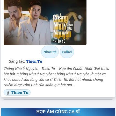
Nhạc trẻ
Ballad
Sáng tác:
Thiên Tú
Chẳng Như Ý Nguyện - Thiên Tú | Hợp âm Chuẩn Nhất Giới thiệu
bài hát "Chẳng Như Ý Nguyện" Chẳng Như Ý Nguyện là một ca
khúc ballad sâu lắng của ca sĩ Thiên Tú. Bài hát nhanh chóng
chiếm được cảm tình của khán giả bởi gia...
Thiên Tú
HỢP ÂM CÙNG CA SĨ