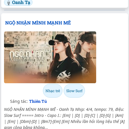
Oanh Tạ
NGỘ NHẬN MÌNH MẠNH MẼ
Nhạc trẻ
Slow Surf
Sáng tác:
Thiên Tú
NGỘ NHẬN MÌNH MẠNH MẼ - Oanh Tạ Nhịp: 4/4, tempo: 79, điệu:
Slow Surf ===== Intro - Capo I.: [Em] | [D] | [D]-[C] | [D]-[G] | [Am]
| [Em] | [Dbm]-[D] | [Bm7]-[Em] [Em] Nhiều lần hỏi lòng liệu thế [A]
gian công bằng không...