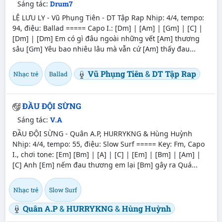
Sáng tác:
Drum7
LỆ LƯU LY - Vũ Phụng Tiên - DT Tập Rap Nhịp: 4/4, tempo:
94, điệu: Ballad ===== Capo I.: [Dm] | [Am] | [Gm] | [C] |
[Dm] | [Dm] Em có gì đâu ngoài những vết [Am] thương
sâu [Gm] Yêu bao nhiêu lâu mà vẫn cứ [Am] thấy đau...
Vũ Phụng Tiên
&
DT Tập Rap
Nhạc trẻ
Ballad
ĐẦU ĐỘI SỪNG
Sáng tác:
V.A
ĐẦU ĐỘI SỪNG - Quân A.P, HURRYKNG & Hùng Huỳnh
Nhịp: 4/4, tempo: 55, điệu: Slow Surf ===== Key: Fm, Capo
I., chơi tone: [Em] [Bm] | [A] | [C] | [Em] | [Bm] | [Am] |
[C] Anh [Em] nếm đau thương em lại [Bm] gây ra Quá...
Nhạc trẻ
Slow Surf
Quân A.P
&
HURRYKNG
&
Hùng Huỳnh