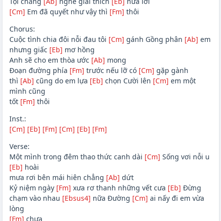
Tội chẳng
[Ab]
nghe giải thích
[Eb]
nữa lời
[Cm]
Em đã quyết như vậy thì
[Fm]
thôi
Chorus:
Cuộc tình chia đôi nỗi đau tôi
[Cm]
gánh Gồng phân
[Ab]
em
nhưng giấc
[Eb]
mơ hồng
Anh sẽ cho em thòa ước
[Ab]
mong
Đoạn đường phía
[Fm]
trước nếu lỡ có
[Cm]
gặp gành
thì
[Ab]
cũng do em lựa
[Eb]
chọn Cười lên
[Cm]
em một
mình cũng
tốt
[Fm]
thôi
Inst.:
[Cm]
[Eb]
[Fm]
[Cm]
[Eb]
[Fm]
Verse:
Một mình trong đêm thao thức canh dài
[Cm]
Sống vơi nỗi u
[Eb]
hoài
mưa rơi bên mái hiên chẳng
[Ab]
dứt
Kỷ niệm ngày
[Fm]
xưa rơ thanh những vết cưa
[Eb]
Đừng
chạm vào nhau
[Ebsus4]
nữa Đường
[Cm]
ai nấy đi em vừa
lòng
[Fm]
chưa