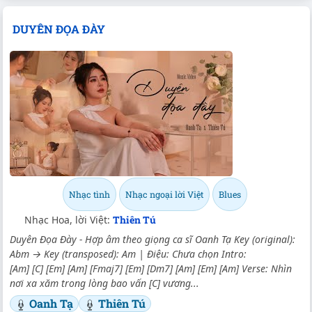
DUYÊN ĐỌA ĐÀY
Nhạc tình
Nhạc ngoại lời Việt
Blues
Nhạc Hoa, lời Việt:
Thiên Tú
Duyên Đọa Đày - Hợp âm theo giọng ca sĩ Oanh Tạ Key (original):
Abm → Key (transposed): Am | Điệu: Chưa chọn Intro:
[Am] [C] [Em] [Am] [Fmaj7] [Em] [Dm7] [Am] [Em] [Am] Verse: Nhìn
nơi xa xăm trong lòng bao vấn [C] vương...
Oanh Tạ
Thiên Tú