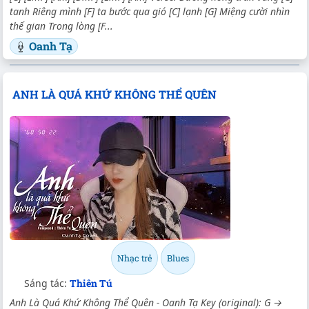
tanh Riêng mình [F] ta bước qua gió [C] lạnh [G] Miệng cười nhìn
thế gian Trong lòng [F...
Oanh Tạ
ANH LÀ QUÁ KHỨ KHÔNG THỂ QUÊN
Nhạc trẻ
Blues
Sáng tác:
Thiên Tú
Anh Là Quá Khứ Không Thể Quên - Oanh Tạ Key (original): G →