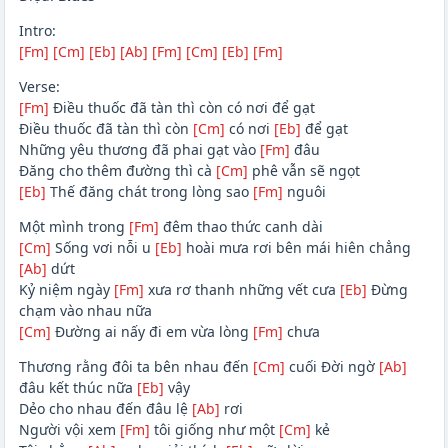
Intro:
[Fm]
[Cm]
[Eb]
[Ab]
[Fm]
[Cm]
[Eb]
[Fm]
Verse:
[Fm]
Điều thuốc đã tàn thì còn có nơi để gạt
Điều thuốc đã tàn thì còn
[Cm]
có nơi
[Eb]
để gạt
Những yêu thương đã phai gạt vào
[Fm]
đâu
Đăng cho thêm đường thì cà
[Cm]
phê vẫn sẽ ngọt
[Eb]
Thế đăng chát trong lòng sao
[Fm]
nguôi
Một mình trong
[Fm]
đêm thao thức canh dài
[Cm]
Sống vơi nỗi u
[Eb]
hoài mưa rơi bên mái hiên chẳng
[Ab]
dứt
Kỷ niệm ngày
[Fm]
xưa rơ thanh những vết cưa
[Eb]
Đừng
chạm vào nhau nữa
[Cm]
Đường ai nấy đi em vừa lòng
[Fm]
chưa
Thương rằng đôi ta bên nhau đến
[Cm]
cuối Đời ngờ
[Ab]
đâu kết thúc nữa
[Eb]
vậy
Dẻo cho nhau đến đâu lệ
[Ab]
rơi
Người vội xem
[Fm]
tôi giống như một
[Cm]
kẻ