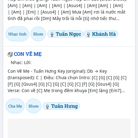
[Am] | [Am] | [Am] | [Am] | [Asus4] | [Am] [Am] | [Am]
| [Am] | [Em] | [Asus4] | [Am] Mưa [Am] rơi là nước mắt
tình đã phai rồi [Dm] Mây trôi là nỗi [G] nhớ tiếc thư...
Tuấn Ngọc
Khánh Hà
Nhạc tình
Blues
CON VẼ MẸ
Nhạc:
Lời:
Con Vẽ Mẹ - Tuấn Hưng Key (original): Db → Key
(transposed): C | Điệu: Chưa chọn Intro: [C] [G] [C] [G] [C]
[F] [G] [Gsus4] [G] [C] [G] [C] [G] [C] [F] [G] [Gsus4] [G]
Verse: Con vẽ [C] Mẹ trong đêm khuya [Em] lặng [Em7]...
Tuấn Hưng
Cha Mẹ
Blues