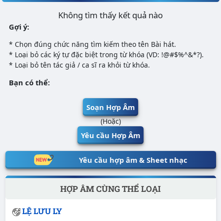
Không tìm thấy kết quả nào
Gợi ý:
* Chọn đúng chức năng tìm kiếm theo tên Bài hát.
* Loại bỏ các ký tự đặc biệt trong từ khóa (VD: !@#$%^&*?).
* Loại bỏ tên tác giả / ca sĩ ra khỏi từ khóa.
Bạn có thể:
Soạn Hợp Âm
(Hoặc)
Yêu cầu Hợp Âm
Yêu cầu hợp âm & Sheet nhạc
HỢP ÂM CÙNG THỂ LOẠI
LỆ LƯU LY