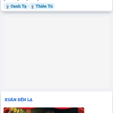
Oanh Tạ
Thiên Tú
XUÂN ĐẾN LẠ