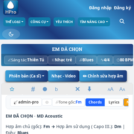
Đăng nhập
|
Đăng ký
THỂ LOẠI
CÔNG CỤ
YÊU THÍCH
TÌM NÂNG CAO
EM ĐÃ CHỌN
Sáng tác:
Thiên Tú
Nhạc trẻ
Blues
4/4
80 BPM
Phiên bản (Ca sĩ)
Nhạc - Video
✏️ Chỉnh sửa hợp âm
admin-pro
Tone gốc:
Fm
Chords
Lyrics
Nân
EM ĐÃ CHỌN
-
MD Acoustic
Hợp âm chủ (gốc):
Fm →
Hợp âm sử dụng ( Capo III.):
Dm
|
Điệu:
Blues