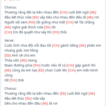
Chorus:
Thương rằng đôi ta bên nhau đến
[Cm]
cuối Đời ngờ
[Ab]
đâu kết thúc nữa
[Eb]
vậy Dẻo cho nhau đến đâu lệ
[Ab]
rơi
Người vội xem
[Fm]
tôi giống như một
[Cm]
kẻ Tội chẳng
[Ab]
nghe giải thích nữa
[Eb]
lời
[Cm]
Em đã quyết như vậy thì
[Fm]
thôi
Verse:
Cuộc tình chia đôi nỗi đau tôi
[Cm]
gánh Gồng
[Ab]
phân em
nhưng giấc mơ hồng
[Eb]
Anh sẽ cho em
Thòa ước
[Ab]
mong
Đoạn đường phía
[Fm]
trước nếu lỡ có
[Cm]
gặp gành thì
[Ab]
cũng do em lựa
[Eb]
chọn Cười lên
[Cm]
em một mình
cũng
tốt
[Fm]
thôi
Chorus:
Thương rằng đôi ta bên nhau đến
[Eb]
cuối Đời ngờ
[Ab]
đâu kết thúc
[Eb]
nữa vậy
Dẻo cho nhau đến đâu
[Ab]
lệ rơi