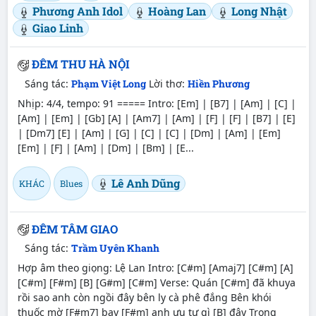
Phương Anh Idol
Hoàng Lan
Long Nhật
Giao Linh
ĐÊM THU HÀ NỘI
Sáng tác:
Phạm Việt Long
Lời thơ:
Hiền Phương
Nhịp: 4/4, tempo: 91 ===== Intro: [Em] | [B7] | [Am] | [C] |
[Am] | [Em] | [Gb] [A] | [Am7] | [Am] | [F] | [F] | [B7] | [E]
| [Dm7] [E] | [Am] | [G] | [C] | [C] | [Dm] | [Am] | [Em]
[Em] | [F] | [Am] | [Dm] | [Bm] | [E...
Lê Anh Dũng
KHÁC
Blues
ĐÊM TÂM GIAO
Sáng tác:
Trầm Uyên Khanh
Hợp âm theo giọng: Lệ Lan Intro: [C#m] [Amaj7] [C#m] [A]
[C#m] [F#m] [B] [G#m] [C#m] Verse: Quán [C#m] đã khuya
rồi sao anh còn ngồi đây bên ly cà phê đắng Bên khói
thuốc mờ [F#m7] bay [F#m] anh ưu tư gì [B] đây Trong