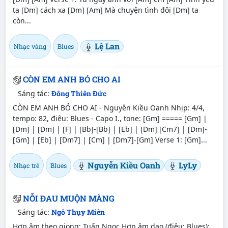
ta [Dm] cách xa [Dm] [Am] Mà chuyện tình đôi [Dm] ta
còn...
Lệ Lan
Nhạc vàng
Blues
CÒN EM ANH BỎ CHO AI
Sáng tác:
Đông Thiên Đức
CÒN EM ANH BỎ CHO AI - Nguyễn Kiều Oanh Nhịp: 4/4,
tempo: 82, điệu: Blues - Capo I., tone: [Gm] ===== [Gm] |
[Dm] | [Dm] | [F] | [Bb]-[Bb] | [Eb] | [Dm] [Cm7] | [Dm]-
[Gm] | [Eb] | [Dm7] | [Cm] | [Dm7]-[Gm] Verse 1: [Gm]...
Nguyễn Kiều Oanh
LyLy
Nhạc trẻ
Blues
NỖI ĐAU MUỘN MÀNG
Sáng tác:
Ngô Thụy Miên
Hợp âm theo giọng: Tuấn Ngọc Hợp âm dạo (điệu: Blues):