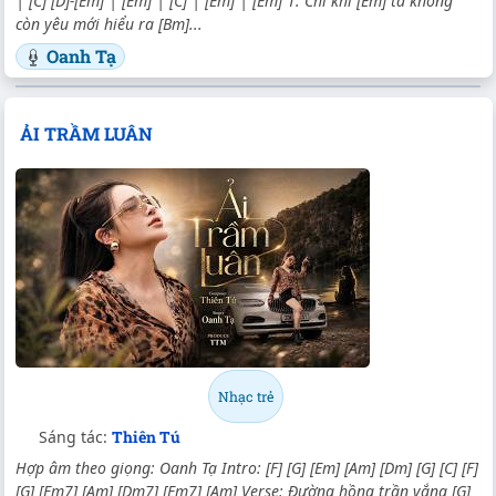
| [C] [D]-[Em] | [Em] | [C] | [Em] | [Em] 1. Chỉ khi [Em] ta không
còn yêu mới hiểu ra [Bm]...
Oanh Tạ
ẢI TRẦM LUÂN
Nhạc trẻ
Sáng tác:
Thiên Tú
Hợp âm theo giọng: Oanh Tạ Intro: [F] [G] [Em] [Am] [Dm] [G] [C] [F]
[G] [Em7] [Am] [Dm7] [Em7] [Am] Verse: Đường hồng trần vắng [G]