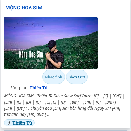
MỘNG HOA SIM
Nhạc tình
Slow Surf
Sáng tác:
Thiên Tú
MỘNG HOA SIM - Thiên Tú Điệu: Slow Surf Intro: [C] | [C] | [G/B] |
[Em] | [C] | [D] | [G] | [G] [C] | [D] | [Bm] | [Em] | [C] | [Bm7] |
[Em] | [Em] 1. Chuyện hoa [Em] sim bên lưng đồi Ngày khi [Am]
thơ anh hay [Em] đùa [...
Thiên Tú