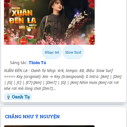
Nhạc trẻ
Slow Surf
Sáng tác:
Thiên Tú
XUÂN ĐẾN LẠ - Oanh Tạ Nhịp: 4/4, tempo: 88, điệu: Slow Surf
===== Key (original): Am → Key (transposed): 0 Intro: [Am] | [Dm]
| [G] | [C] | [E7]-[Am] | [Dm7] | [G] | [Am] Nhìn mưa [Am] rơi rơi
nhẹ rơi mà lòng chơi [Dm7]...
Oanh Tạ
CHẲNG NHƯ Ý NGUYỆN