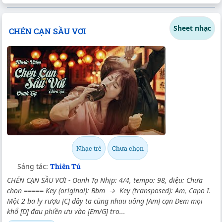
Sheet nhạc
CHÉN CẠN SẦU VƠI
Nhạc trẻ
Chưa chọn
Sáng tác:
Thiên Tú
CHÉN CẠN SẦU VƠI - Oanh Tạ Nhịp: 4/4, tempo: 98, điệu: Chưa
chọn ===== Key (original): Bbm → Key (transposed): Am, Capo I.
Một 2 ba ly rượu [C] đầy ta cùng nhau uống [Am] cạn Đem mọi
khổ [D] đau phiền ưu vào [Em/G] tro...