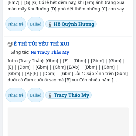
[Em7] | [G] [G] Có lẽ hết đêm nay, khi [Em] ánh trăng xua
màn mây Khi đường [D] phố dệt thêm những [C] cơn say...
Hồ Quỳnh Hương
Nhạc trẻ
Ballad
Ế THÌ TỦI YÊU THÌ XUI
Sáng tác:
Ns TraCy Thảo My
Intro (Tracy Thảo): [Gbm] | [E] | [Dbm] | [Gbm] | [Gbm] |
[E] | [Dbm] | [Gbm] | [Gbm] [E/Ab] | [Dbm] | [Gbm] |
[Gbm] | [A]-[E] | [Dbm] | [Gbm] Lời 1: Ѕập xình trên [Gbm]
dưới có đám cưới ôi sao mà [B] vui Ϲòn nhiều năm [...
Tracy Thảo My
Nhạc trẻ
Ballad