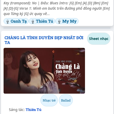
Key (transposed): No | Điệu: Blues Intro: [G] [Em] [A] [D] [Bm] [Em]
[A] [D]-[G] Verse 1: Mình em bước trên đường phố đông người [Em]
qua Từng ký [G] ức quay về...
Oanh Tạ
Thiên Tú
My My
CHÀNG LÀ TÌNH DUYÊN ĐẸP NHẤT ĐỜI
Sheet nhạc
TA
Nhạc trẻ
Ballad
Sáng tác:
Thiên Tú