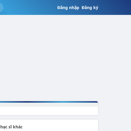
Đăng nhập
|
Đăng ký
hạc sĩ khác