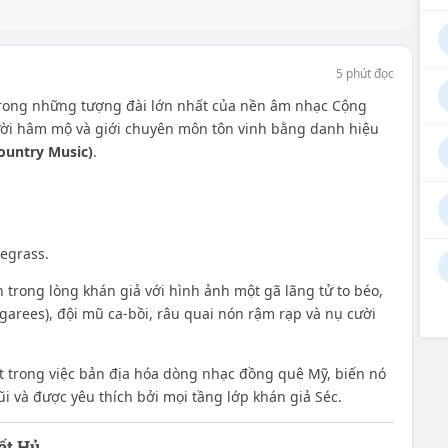
5 phút đọc
 trong những tượng đài lớn nhất của nền âm nhạc Cộng
ười hâm mộ và giới chuyên môn tôn vinh bằng danh hiệu
ountry Music)
.
egrass.
trong lòng khán giả với hình ảnh một gã lãng tử to béo,
arees), đội mũ ca-bồi, râu quai nón rậm rạp và nụ cười
t trong việc bản địa hóa dòng nhạc đồng quê Mỹ, biến nó
i và được yêu thích bởi mọi tầng lớp khán giả Séc.
ất Hủ