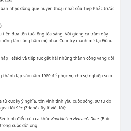
 ban nhạc đồng quê huyền thoại nhất của Tiệp Khắc trước
)
 tiên đưa tên tuổi ông tỏa sáng. Với giọng ca trầm dày,
 những làn sóng hâm mộ nhạc Country mạnh mẽ tại Đông
nhập Fešáci và tiếp tục gặt hái những thành công vang dội
 thành lập vào năm 1980 để phục vụ cho sự nghiệp solo
từ cực kỳ ý nghĩa, tôn vinh tình yêu cuộc sống, sự tự do
oại lời Séc (Zdeněk Rytíř viết lời):
Séc kinh điển của ca khúc
Knockin’ on Heaven’s Door
(Bob
 trong cuộc đời ông.