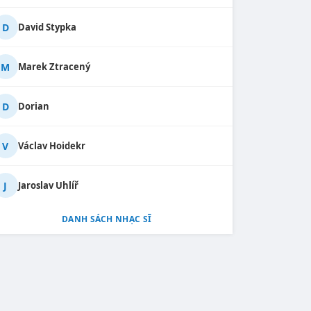
D
David Stypka
M
Marek Ztracený
D
Dorian
V
Václav Hoidekr
J
Jaroslav Uhlíř
DANH SÁCH NHẠC SĨ