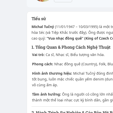
Tiểu sử
Michal Tučný
(11/01/1947 – 10/03/1995) là một
hòa Séc (và Tiệp Khắc trước đây). Ông được ng
cao quý:
“Vua nhạc đồng quê” (King of Czech C
1. Tổng Quan & Phong Cách Nghệ Thuật
Vai trò:
Ca sĩ, Nhạc sĩ, Biểu tượng văn hóa.
Phong cách:
Nhạc đồng quê (Country), Folk, Blu
Hình ảnh thương hiệu:
Michal Tučný đóng đinh 
tốt bụng, luôn mặc chiếc quần yếm denim (dung
vô cùng ấm áp.
Tầm ảnh hưởng:
Ông là người có công lớn nhấ
thành một thể loại nhạc cực kỳ bình dân, gần gũ
2. Hành Trình Sự Nghiệp & Các Bản Hit B