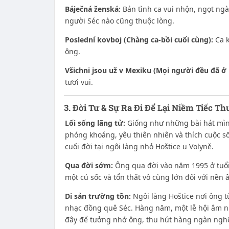
Báječná ženská:
Bản tình ca vui nhộn, ngọt ngà
người Séc nào cũng thuộc lòng.
Poslední kovboj (Chàng ca-bồi cuối cùng):
Ca k
ông.
Všichni jsou už v Mexiku (Mọi người đều đã ở 
tươi vui.
3. Đời Tư & Sự Ra Đi Để Lại Niềm Tiếc T
Lối sống lãng tử:
Giống như những bài hát mình
phóng khoáng, yêu thiên nhiên và thích cuộc 
cuối đời tại ngôi làng nhỏ Hoštice u Volyně.
Qua đời sớm:
Ông qua đời vào năm 1995 ở tuổi 
một cú sốc và tổn thất vô cùng lớn đối với nền
Di sản trường tồn:
Ngôi làng Hoštice nơi ông t
nhạc đồng quê Séc. Hàng năm, một lễ hội âm 
đây để tưởng nhớ ông, thu hút hàng ngàn nghệ