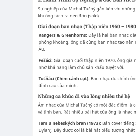
Sự nghiệp của Michal Tučný gắn liền với những
khi ông tách ra neo đơn (solo).
Giai đoạn ban nhạc (Thập niên 1960 – 1980
Rangers & Greenhorns:
Đây là hai ban nhạc đầu
phóng khoáng, ông đã cùng ban nhạc tạo nên
Âu.
Fešáci:
Giai đoạn cuối thập niên 1970, ông gia 
nhờ khả năng làm chủ sân khấu tuyệt vời.
Tučňáci (Chim cánh cụt):
Ban nhạc do chính ông
đỉnh cao của mình.
Những ca khúc đi vào lòng nhiều thế hệ
Âm nhạc của Michal Tučný có một đặc điểm là ca 
và tình bạn. Rất nhiều bài hát của ông là nhạc ng
Tam u nebeských bran (1973):
Bản cover tiếng 
Dylan). Đây được coi là bài hát biểu tượng nhất