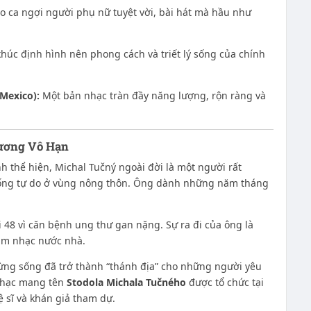
o ca ngợi người phụ nữ tuyệt vời, bài hát mà hầu như
húc định hình nên phong cách và triết lý sống của chính
Mexico):
Một bản nhạc tràn đầy năng lượng, rộn ràng và
hương Vô Hạn
 thể hiện, Michal Tučný ngoài đời là một người rất
sống tự do ở vùng nông thôn. Ông dành những năm tháng
48 vì căn bệnh ung thư gan nặng. Sự ra đi của ông là
 âm nhạc nước nhà.
ừng sống đã trở thành “thánh địa” cho những người yêu
nhạc mang tên
Stodola Michala Tučného
được tổ chức tại
 sĩ và khán giả tham dự.