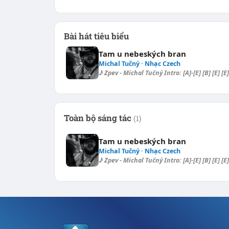
Bài hát tiêu biểu
Tam u nebeských bran
Michal Tučný · Nhạc Czech
♪ Zpev - Michal Tučný Intro: [A]-[E] [B] [E] [E]
Toàn bộ sáng tác
(1)
Tam u nebeských bran
Michal Tučný · Nhạc Czech
♪ Zpev - Michal Tučný Intro: [A]-[E] [B] [E] [E]