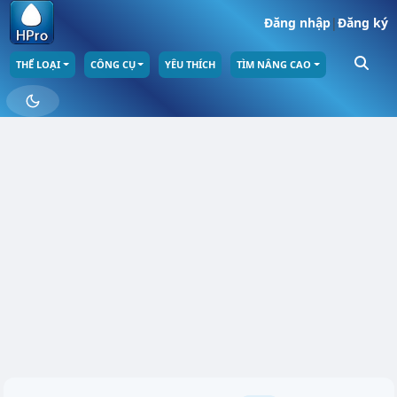
Đăng nhập
|
Đăng ký
THỂ LOẠI
CÔNG CỤ
YÊU THÍCH
TÌM NÂNG CAO