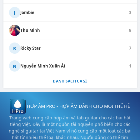
J
Jombie
3
Thu Minh
9
R
Ricky Star
7
N
Nguyễn Minh Xuân Ái
1
DANH SÁCH CA SĨ
HỢP ÂM PRO - HỢP ÂM DÀNH CHO MỌI THẾ HỆ
Trang web cung cấp hợp âm và tab guitar cho các bài hát
tiếng Việt. Đây là một nguồn tài nguyên phổ biến cho các
nghệ sĩ guitar tại Việt Nam vì nó cung cấp một loạt các bài
hát từ nhiều thể loại khác nhau. Người dùng có thể tìm