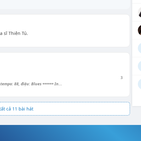
a sĩ Thiên Tú.
3
empo: 88, điệu: Blues ===== In...
ất cả 11 bài hát