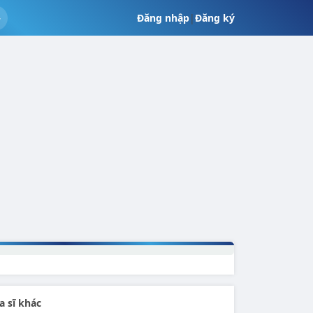
Đăng nhập
|
Đăng ký
a sĩ khác