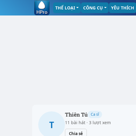
THỂ LOẠI
CÔNG CỤ
YÊU THÍCH
Thiên Tú
Ca sĩ
T
11 bài hát · 3 lượt xem
Chia sẻ