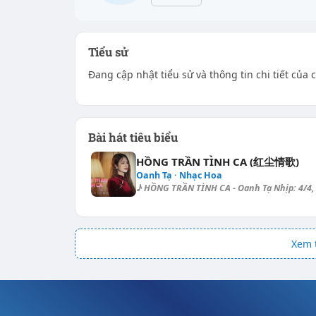
Tiểu sử
Đang cập nhật tiểu sử và thông tin chi tiết của c
Bài hát tiêu biểu
HỒNG TRẦN TÌNH CA (红尘情歌)
Oanh Tạ · Nhạc Hoa
♪ HỒNG TRẦN TÌNH CA - Oanh Tạ Nhịp: 4/4, t
Xem t