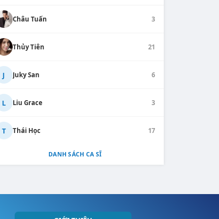
Châu Tuấn
3
Thủy Tiên
21
J
Juky San
6
L
Liu Grace
3
T
Thái Học
17
DANH SÁCH CA SĨ