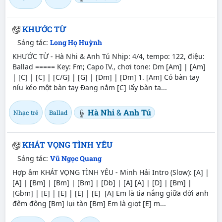
KHƯỚC TỪ
Sáng tác:
Long Họ Huỳnh
KHƯỚC TỪ - Hà Nhi & Anh Tú Nhịp: 4/4, tempo: 122, điệu:
Ballad ===== Key: Fm; Capo IV., chơi tone: Dm [Am] | [Am]
| [C] | [C] | [C/G] | [G] | [Dm] | [Dm] 1. [Am] Có bàn tay
níu kéo một bàn tay Đang nắm [C] lấy bàn ta...
Hà Nhi
&
Anh Tú
Nhạc trẻ
Ballad
KHÁT VỌNG TÌNH YÊU
Sáng tác:
Vũ Ngọc Quang
Hợp âm KHÁT VỌNG TÌNH YÊU - Minh Hải Intro (Slow): [A] |
[A] | [Bm] | [Bm] | [Bm] | [Db] | [A] [A] | [D] | [Bm] |
[Gbm] | [E] | [E] | [E] | [E] [A] Em là tia nắng giữa đời anh
đêm đông [Bm] lụi tàn [Bm] Em là giọt [E] m...