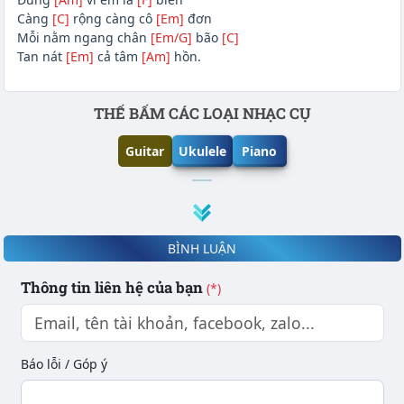
Càng
[C]
rộng càng cô
[Em]
đơn
Mỗi nằm ngang chân
[Em/G]
bão
[C]
Tan nát
[Em]
cả tâm
[Am]
hồn.
Phần nội dung
THẾ BẤM CÁC LOẠI NHẠC CỤ
Guitar
Ukulele
Piano
BÌNH LUẬN
Thông tin liên hệ của bạn
(*)
Báo lỗi / Góp ý