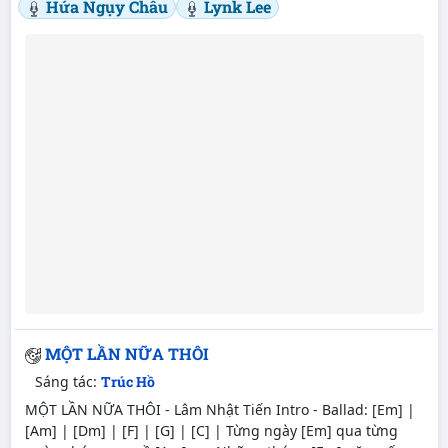
Hứa Ngụy Châu
Lynk Lee
MỘT LẦN NỮA THÔI
Sáng tác:
Trúc Hồ
MỘT LẦN NỮA THÔI - Lâm Nhật Tiến Intro - Ballad: [Em] |
[Am] | [Dm] | [F] | [G] | [C] | Từng ngày [Em] qua từng