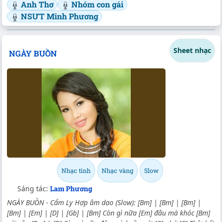
Anh Thơ
Nhóm con gái
NSƯT Minh Phương
Sheet nhạc
NGÀY BUỒN
Nhạc tình
Nhạc vàng
Slow
Sáng tác:
Lam Phương
NGÀY BUỒN - Cẩm Ly Hợp âm dạo (Slow): [Bm] | [Bm] | [Bm] |
[Bm] | [Em] | [D] | [Gb] | [Bm] Còn gì nữa [Em] đâu mà khóc [Bm]