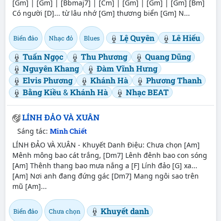
[Gm] | [Gm] | [Bbmaj7] | [Cm] | [Gm] | [Gm] | [Gm] [Bm]
Có người [D]... từ lâu nhớ [Gm] thương biển [Gm] N...
Lệ Quyên
Lê Hiếu
Biển đảo
Nhạc đỏ
Blues
Tuấn Ngọc
Thu Phương
Quang Dũng
Nguyên Khang
Đàm Vĩnh Hưng
Elvis Phương
Khánh Hà
Phương Thanh
Bằng Kiều
&
Khánh Hà
Nhạc BEAT
LÍNH ĐẢO VÀ XUÂN
Sáng tác:
Minh Chiết
LÍNH ĐẢO VÀ XUÂN - Khuyết Danh Điệu: Chưa chọn [Am]
Mênh mông bao cát trắng, [Dm7] Lênh đênh bao con sóng
[Am] Thênh thang bao mưa nắng a [F] Lính đảo [G] xa...
[Am] Nơi anh đang đứng gác [Dm7] Mang ngôi sao trên
mũ [Am]...
Khuyết danh
Biển đảo
Chưa chọn