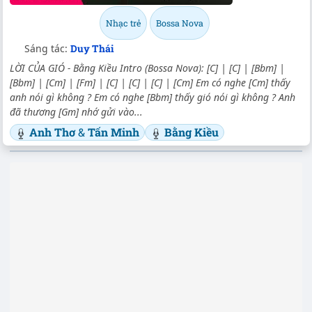
Nhạc trẻ
Bossa Nova
Sáng tác:
Duy Thái
LỜI CỦA GIÓ - Bằng Kiều Intro (Bossa Nova): [C] | [C] | [Bbm] |
[Bbm] | [Cm] | [Fm] | [C] | [C] | [C] | [Cm] Em có nghe [Cm] thấy
anh nói gì không ? Em có nghe [Bbm] thấy gió nói gì không ? Anh
đã thương [Gm] nhớ gửi vào...
Anh Thơ
&
Tấn Minh
Bằng Kiều