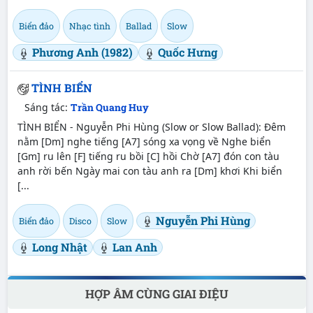
Biển đảo
Nhạc tình
Ballad
Slow
Phương Anh (1982)
Quốc Hưng
TÌNH BIỂN
Sáng tác:
Trần Quang Huy
TÌNH BIỂN - Nguyễn Phi Hùng (Slow or Slow Ballad): Ðêm
nằm [Dm] nghe tiếng [A7] sóng xa vọng về Nghe biển
[Gm] ru lên [F] tiếng ru bồi [C] hồi Chờ [A7] đón con tàu
anh rời bến Ngày mai con tàu anh ra [Dm] khơi Khi biển
[...
Nguyễn Phi Hùng
Biển đảo
Disco
Slow
Long Nhật
Lan Anh
HỢP ÂM CÙNG GIAI ĐIỆU