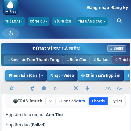
Đăng nhập
|
Đăng ký
THỂ LOẠI
CÔNG CỤ
YÊU THÍCH
TÌM NÂNG CAO
ĐỪNG VÍ EM LÀ BIỂN
♬ SHEET
Sáng tác:
Trần Thanh Tùng
Biển đảo
Ballad
Thích
Phiên bản (Ca sĩ)
Nhạc - Video
✏️ Chỉnh sửa hợp âm
S
TRAN Imrich
Tone gốc:
Am
Chords
Lyrics
N
Hợp âm theo giọng:
Anh Thơ
Hợp âm dạo (
Ballad
):