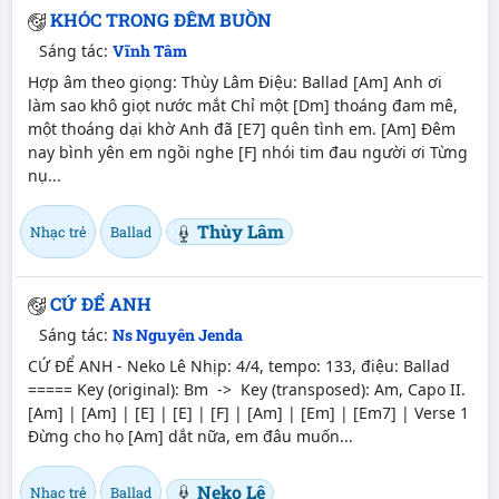
KHÓC TRONG ĐÊM BUỒN
Sáng tác:
Vĩnh Tâm
Hợp âm theo giọng: Thùy Lâm Điệu: Ballad [Am] Anh ơi
làm sao khô giọt nước mắt Chỉ một [Dm] thoáng đam mê,
một thoáng dại khờ Anh đã [E7] quên tình em. [Am] Đêm
nay bình yên em ngồi nghe [F] nhói tim đau người ơi Từng
nụ...
Thùy Lâm
Nhạc trẻ
Ballad
CỨ ĐỂ ANH
Sáng tác:
Ns Nguyên Jenda
CỨ ĐỂ ANH - Neko Lê Nhịp: 4/4, tempo: 133, điệu: Ballad
===== Key (original): Bm -> Key (transposed): Am, Capo II.
[Am] | [Am] | [E] | [E] | [F] | [Am] | [Em] | [Em7] | Verse 1
Đừng cho họ [Am] dắt nữa, em đâu muốn...
Neko Lê
Nhạc trẻ
Ballad