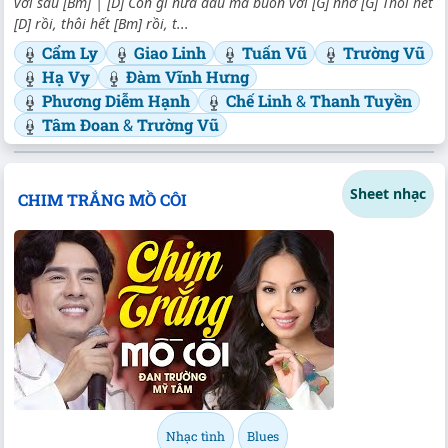
với sầu [Bm] | [D] Còn gì nữa đâu mà buồn với [G] nhớ [G] Thôi hết
[D] rồi, thôi hết [Bm] rồi, t...
Cẩm Ly
Giao Linh
Tuấn Vũ
Trường Vũ
Hạ Vy
Đàm Vĩnh Hưng
Phương Diễm Hạnh
Chế Linh
&
Thanh Tuyền
Tâm Đoan
&
Trường Vũ
Sheet nhạc
CHIM TRẮNG MỒ CÔI
Nhạc tình
Blues