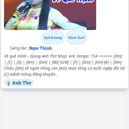
Quê hương
Slow Surf
Sáng tác:
Ngọc Thịnh
Về quê mình - Giọng Anh Thơ Nhịp: 4/4, tempo: 154 ====== [Dm]
| [C] | [G] | [Am] | [Dm] | [Bb] [G/B] | [F] | [Gm] | [Em]-[A] | [Dm]
Chiều [Dm] về ngàn Hồng còn [Am] mưa Sông La nước ngập đôi bờ
[C] mênh mông Rằng thuyền...
Anh Thơ