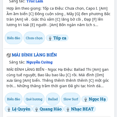
Sáng tác:
Trúc Lam
Hợp âm theo giọng: Tốp ca Điệu: Chưa chọn, Capo I. [Am]
Ầm ầm biển [C] Đông cuộn sóng , Mây [G] đen phương Bắc
tràn [Am] về . Giặc thù xâm [C] lăng bờ cõi , Đạp [F] lên
lương tri loài [E] người . [Am] Bốn ngàn năm lịch s...
Tốp ca
Biển đảo
Chưa chọn
MÁI ĐÌNH LÀNG BIỂN
Sáng tác:
Nguyễn Cường
MÁI ĐÌNH LÀNG BIỂN - Ngọc Hạ Điệu: Ballad Thi [Am] gan
cùng tuế nguyệt, Bao lâu bao lâu [C] rồi. Mái đình [Dm]
xưa làng [Am] biển. Thêng thênh thênh thênh [C] một góc
trời... Những thăng trầm thời gian Đã ghi tạc hình dá...
Ngọc Hạ
Biển đảo
Quê hương
Ballad
Slow Surf
Lệ Quyên
Quang Hảo
Nhạc BEAT