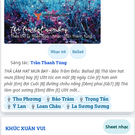
Nhạc trẻ
Ballad
Sáng tác:
Trần Thanh Tùng
THÀ LÀM HẠT MƯA BAY - Bảo Trâm Điệu: Ballad [B] Thà làm hạt
mưa [Ebm] bay [E] Ướt tóc em một [B] ngày Còn [E] hơn anh
phải [Em] đợi Cuối [B] đường chiều nắng [Dbm] phai.[Gb7] [B] Thà
làm giọt sương [Ebm] đêm [E] Ướt mắt...
Thu Phương
Bảo Trâm
Trọng Tấn
Ý Lan
Loan Châu
La Sương Sương
Sheet nhạc
KHÚC XUÂN VUI