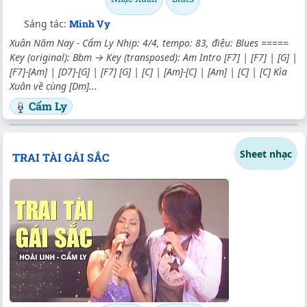
Sáng tác:
Minh Vy
Xuân Năm Nay - Cẩm Ly Nhịp: 4/4, tempo: 83, điệu: Blues =====
Key (original): Bbm → Key (transposed): Am Intro [F7] | [F7] | [G] |
[F7]-[Am] | [D7]-[G] | [F7] [G] | [C] | [Am]-[C] | [Am] | [C] | [C] Kìa
Xuân về cùng [Dm]...
Cẩm Ly
Sheet nhạc
TRAI TÀI GÁI SẮC