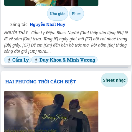
Nhà giáo
Blues
Sáng tác:
Nguyễn Nhất Huy
NGƯỜI THẦY - Cẩm Ly Điệu: Blues Người [Gm] thầy vần lặng [Eb] lẽ
đi về sớm [Gm] trưa. Từng [F] ngày giọt mồ [F7] hôi rơi nhoè trang
[Bb] giấy. [G7] Để em [Cm] đến bên bờ ước mơ, Rồi năm [Bb] tháng
sông dài gió [Cm] mưa,...
Cẩm Ly
Duy Khoa
&
Minh Vương
Sheet nhạc
HAI PHƯƠNG TRỜI CÁCH BIỆT