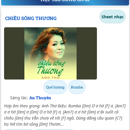
Sheet nhạc
CHIỀU SÔNG THƯƠNG
Quê hương
Rumba
Sáng tác:
An Thuyên
Hợp âm theo giọng: Anh Thơ Điệu: Rumba [Dm] Ơ ơ hờ [F] ơ, [Am7]
ơ ơ hờ [Dm] ơ [Dm] Ơ ơ hờ [F] ơ, [Am7] ơ ơ hờ [Dm] ơ Đi suốt cả
chiều [Dm] thu Vẫn chưa về tới [F] ngõ, Dùng dằng câu quan [C7]
họ Nở tím bờ sông [Dm] Thươn...