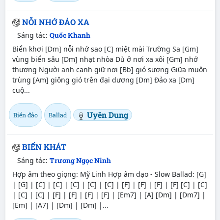
NỖI NHỚ ĐẢO XA
Sáng tác:
Quốc Khanh
Biển khơi [Dm] nỗi nhớ sao [C] miệt mài Trường Sa [Gm]
vùng biển sâu [Dm] nhạt nhòa Dù ở nơi xa xôi [Gm] nhớ
thương Người anh canh giữ nơi [Bb] gió sương Giữa muôn
trùng [Am] giông gió trên đại dương [Dm] Đảo xa [Dm]
cuộ...
Uyên Dung
Biển đảo
Ballad
BIỂN KHÁT
Sáng tác:
Trương Ngọc Ninh
Hợp âm theo giọng: Mỹ Linh Hợp âm dạo - Slow Ballad: [G]
| [G] | [C] | [C] | [C] | [C] | [C] | [F] | [F] | [F] | [F] [C] | [C]
| [C] | [C] | [F] | [F] | [F] | [F] | [Em7] | [A] [Dm] | [Dm7] |
[Em] | [A7] | [Dm] | [Dm] |...