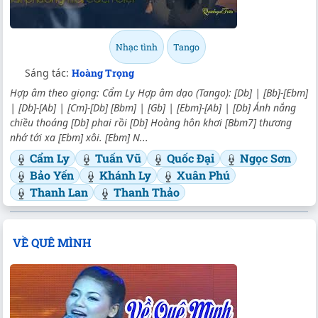
Nhạc tình
Tango
Sáng tác:
Hoàng Trọng
Hợp âm theo giọng: Cẩm Ly Hợp âm dạo (Tango): [Db] | [Bb]-[Ebm]
| [Db]-[Ab] | [Cm]-[Db] [Bbm] | [Gb] | [Ebm]-[Ab] | [Db] Ánh nắng
chiều thoáng [Db] phai rồi [Db] Hoàng hôn khơi [Bbm7] thương
nhớ tới xa [Ebm] xôi. [Ebm] N...
Cẩm Ly
Tuấn Vũ
Quốc Đại
Ngọc Sơn
Bảo Yến
Khánh Ly
Xuân Phú
Thanh Lan
Thanh Thảo
VỀ QUÊ MÌNH