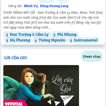
Sáng tác:
Minh Vy
,
Hồng Xương Long
CHIM TRẮNG MỒ CÔI - Đan Trường & Cẩm Ly Điệu: Blues Tình [Gm]
anh như con nước sông [Cm] dài Con nước [Gm7] về cho cây trái
trổ [Bb] bông Tình [D7] em như lúa xanh trên [F] đồng Cây lúa [D]
chờ ngày mùa đơm bông Chiề...
Đan Trường
&
Cẩm Ly
Phi Nhung
Hà Phương
Tường Nguyên
Instrumental
Sheet nhạc
LỜI CỦA GIÓ