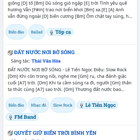
giông [D] tố [Bm] Dù sóng gió ngập [E] trời Tình yêu quê
hương Vẫn [F#m] trao nơi biển khơi [Bm] xa.[E] [A] Anh
vẫn đứng ngoài [D] biên cương [Bm] Ôm chặt tay súng, h...
Tốp ca
Biển đảo
Ballad
ĐẤT NƯỚC NƠI BỜ SÓNG
Sáng tác:
Thái Văn Hóa
ĐẤT NƯỚC NƠI BỜ SÓNG - Lê Tiến Ngọc Điệu: Slow Rock
[Dm] Khi còn trong nôi, nghe mẹ [Gm] ru, cha đánh giặc
cuối [A7] trời. [Dm] Khi ta cầm súng ra đi, người [Gm] thân
ta thức cùng [A7] sao trời. [Dm] Thương đất nước bao...
Lê Tiến Ngọc
Biển đảo
Nhạc đỏ
Slow Rock
FM Band
QUYẾT GIỮ BIỂN TRỜI BÌNH YÊN