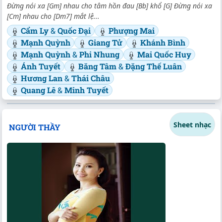
Đừng nói xa [Gm] nhau cho tâm hồn đau [Bb] khổ [G] Đừng nói xa
[Cm] nhau cho [Dm7] mắt lệ...
Cẩm Ly
&
Quốc Đại
Phượng Mai
Mạnh Quỳnh
Giang Tử
Khánh Bình
Mạnh Quỳnh
&
Phi Nhung
Mai Quốc Huy
Ánh Tuyết
Băng Tâm
&
Đặng Thế Luân
Hương Lan
&
Thái Châu
Quang Lê
&
Minh Tuyết
Sheet nhạc
NGƯỜI THẦY