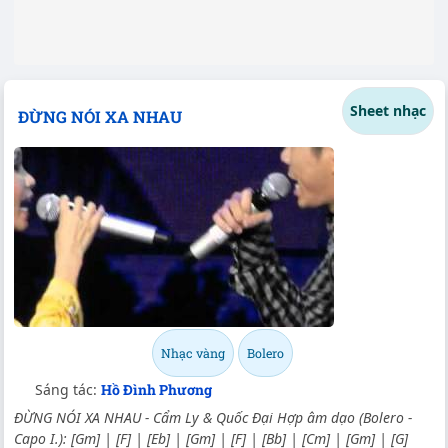
Sheet nhạc
ĐỪNG NÓI XA NHAU
Nhạc vàng
Bolero
Sáng tác:
Hồ Đình Phương
ĐỪNG NÓI XA NHAU - Cẩm Ly & Quốc Đại Hợp âm dạo (Bolero -
Capo I.): [Gm] | [F] | [Eb] | [Gm] | [F] | [Bb] | [Cm] | [Gm] | [G]