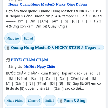
Negav, Quang Hùng MasterD, Nicky, Công Dương
Hợp âm theo giọng: Quang Hung MasterD & NICKY ST.319
& Negav & Công Dương Nhịp: 4/4, tempo: 118, điệu: Ballad
===== [Dm] | [Dm] | [Am] | [Am] | [G] | [C] | [F] | [F] 1 2 3
4 (Nưng xon xầm [Dm] xi) Quay lưng s...
Nhạc trẻ
Ballad
Quang Hung MasterD
&
NICKY ST.319
&
Negav
&
Côn
BƯỚC CHẦM CHẬM
Sáng tác:
Ns Hứa Ngụy Châu
BƯỚC CHẦM CHẬM - Rum & Sing Hợp âm dạo - Ballad: [E]
| [E] | [C#m] | [C#m] | [D#m] | [G#] | [C#m] [Bm] | [E] |
[A] | [G#m] | [E] | [F#m] | [D] | [B] | [B] Gặp [E/G#] em có
lẽ đó do [E] duyên phận Làm [G#m] sao có thể...
Rum
&
Sing
Nhạc Phim
Nhạc trẻ
Ballad