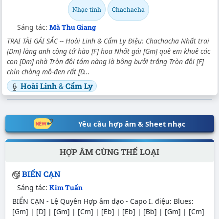
Nhạc tình
Chachacha
Sáng tác:
Mã Thu Giang
TRAI TÀI GÁI SẮC -- Hoài Linh & Cẩm Ly Điệu: Chachacha Nhất trai
[Dm] làng anh công tử hào [F] hoa Nhất gái [Gm] quê em khuê các
con [Dm] nhà Tròn đôi tám nàng là bông bưởi trắng Tròn đôi [F]
chín chàng mô-đen rất [D...
Hoài Linh
&
Cẩm Ly
Yêu cầu hợp âm & Sheet nhạc
HỢP ÂM CÙNG THỂ LOẠI
BIỂN CẠN
Sáng tác:
Kim Tuấn
BIỂN CẠN - Lệ Quyên Hợp âm dạo - Capo I. điệu: Blues:
[Gm] | [D] | [Gm] | [Cm] | [Eb] | [Eb] | [Bb] | [Gm] | [Cm]