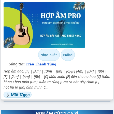
Nhạc Xuân
Ballad
Sáng tác:
Trần Thanh Tùng
Hợp âm dạo: [F] | [Am] | [Dm] | [Bb] | [C]-[F] [Am] | [D7] | [Bb] |
[F] | [Am] | [Am] | [Bb] | [C] Mùa xuân [F] đến cho nụ hoa [C] thắm
hồng Chào mùa [Dm] xuân ta cùng [Gm] ca hát Bầy chim [C]
hót líu lo [Bb] bình minh C...
Mắt Ngọc
HỢP ÂM CÙNG CA SĨ