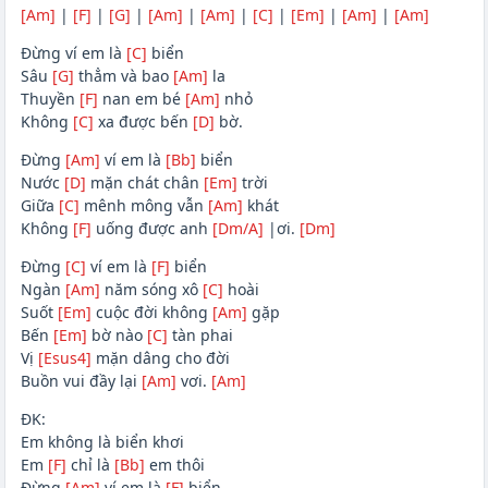
[Am]
|
[F]
|
[G]
|
[Am]
|
[Am]
|
[C]
|
[Em]
|
[Am]
|
[Am]
Đừng ví em là
[C]
biển
Sâu
[G]
thẳm và bao
[Am]
la
Thuyền
[F]
nan em bé
[Am]
nhỏ
Không
[C]
xa được bến
[D]
bờ.
Đừng
[Am]
ví em là
[Bb]
biển
Nước
[D]
mặn chát chân
[Em]
trời
Giữa
[C]
mênh mông vẫn
[Am]
khát
Không
[F]
uống được anh
[Dm/A]
|ơi.
[Dm]
Đừng
[C]
ví em là
[F]
biển
Ngàn
[Am]
năm sóng xô
[C]
hoài
Suốt
[Em]
cuộc đời không
[Am]
gặp
Bến
[Em]
bờ nào
[C]
tàn phai
Vị
[Esus4]
mặn dâng cho đời
Buồn vui đầy lại
[Am]
vơi.
[Am]
ĐK:
Em không là biển khơi
Em
[F]
chỉ là
[Bb]
em thôi
Đừng
[Am]
ví em là
[F]
biển