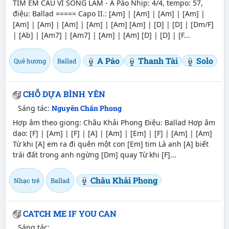
TÌM EM CÂU VÍ SÔNG LAM - A Páo Nhịp: 4/4, tempo: 57,
điệu: Ballad ===== Capo II.: [Am] | [Am] | [Am] | [Am] |
[Am] | [Am] | [Am] | [Am] | [Am] [Am] | [D] | [D] | [Dm/F]
| [Ab] | [Am7] | [Am7] | [Am] | [Am] [D] | [D] | [F...
A Páo
Thanh Tài
Solo
Quê hương
Ballad
CHỖ DỰA BÌNH YÊN
Sáng tác:
Nguyên Chấn Phong
Hợp âm theo giọng: Châu Khải Phong Điệu: Ballad Hợp âm
dạo: [F] | [Am] | [F] | [A] | [Am] | [Em] | [F] | [Am] | [Am]
Từ khi [A] em ra đi quên một con [Em] tim Là anh [A] biết
trái đất trong anh ngừng [Dm] quay Từ khi [F]...
Châu Khải Phong
Nhạc trẻ
Ballad
CATCH ME IF YOU CAN
Sáng tác: