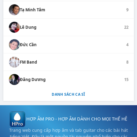
Tạ Minh Tâm
9
Lê Dung
22
Đức Cần
4
FM Band
8
Đăng Dương
15
DANH SÁCH CA SĨ
HỢP ÂM PRO - HỢP ÂM DÀNH CHO MỌI THẾ HỆ
Trang web cung cấp hợp âm và tab guitar cho các bài hát
tiếng Việt. Đây là một nguồn tài nguyên phổ biến cho các