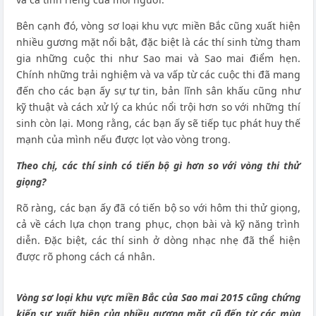
Bên cạnh đó, vòng sơ loại khu vực miền Bắc cũng xuất hiện
nhiều gương mặt nổi bật, đặc biệt là các thí sinh từng tham
gia những cuộc thi như Sao mai và Sao mai điểm hẹn.
Chính những trải nghiệm và va vấp từ các cuộc thi đã mang
đến cho các bạn ấy sự tự tin, bản lĩnh sân khấu cũng như
kỹ thuật và cách xử lý ca khúc nổi trội hơn so với những thí
sinh còn lại. Mong rằng, các bạn ấy sẽ tiếp tục phát huy thế
mạnh của mình nếu được lọt vào vòng trong.
Theo chị, các thí sinh có tiến bộ gì hơn so với vòng thi thử
giọng?
Rõ ràng, các bạn ấy đã có tiến bộ so với hôm thi thử giọng,
cả về cách lựa chọn trang phục, chọn bài và kỹ năng trình
diễn. Đặc biệt, các thí sinh ở dòng nhạc nhẹ đã thể hiện
được rõ phong cách cá nhân.
Vòng sơ loại khu vực miền Bắc của Sao mai 2015 cũng chứng
kiến sự xuất hiện của nhiều gương mặt cũ đến từ các mùa