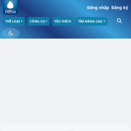
Đăng nhập
|
Đăng ký
THỂ LOẠI
CÔNG CỤ
YÊU THÍCH
TÌM NÂNG CAO