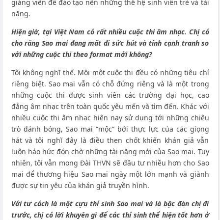
giảng viên để đào tạo nên những thế hệ sinh viên trẻ và tài
năng.
Hiện giờ, tại Việt Nam có rất nhiều cuộc thi âm nhạc. Chị có
cho rằng Sao mai đang mất đi sức hút và tính cạnh tranh so
với những cuộc thi theo format mới không?
Tôi không nghĩ thế. Mỗi một cuộc thi đều có những tiêu chí
riêng biệt. Sao mai vẫn có chỗ đứng riêng và là một trong
những cuộc thi được sinh viên các trường đại học, cao
đẳng âm nhạc trên toàn quốc yêu mến và tìm đến. Khác với
nhiều cuộc thi âm nhạc hiện nay sử dụng tới những chiêu
trò đánh bóng, Sao mai “mộc” bởi thực lực của các giọng
hát và tôi nghĩ đây là điều then chốt khiến khán giả vẫn
luôn háo hức đón chờ những tài năng mới của Sao mai. Tuy
nhiên, tôi vẫn mong Đài THVN sẽ đầu tư nhiều hơn cho Sao
mai để thương hiệu Sao mai ngày một lớn mạnh và giành
được sự tin yêu của khán giả truyền hình.
Với tư cách là một cựu thí sinh Sao mai và là bậc đàn chị đi
trước, chị có lời khuyên gì để các thí sinh thể hiện tốt hơn ở