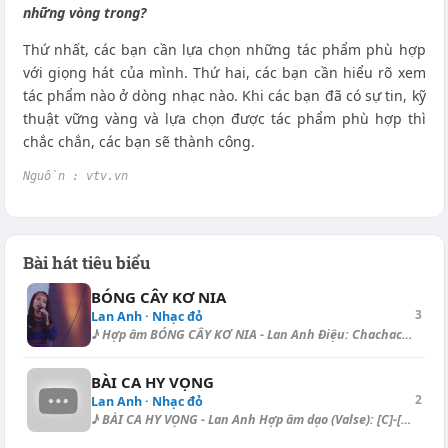
những vòng trong?
Thứ nhất, các bạn cần lựa chọn những tác phẩm phù hợp
với giọng hát của mình. Thứ hai, các bạn cần hiểu rõ xem
tác phẩm nào ở dòng nhạc nào. Khi các bạn đã có sự tin, kỹ
thuật vững vàng và lựa chọn được tác phẩm phù hợp thì
chắc chắn, các bạn sẽ thành công.
Nguồn : vtv.vn
Bài hát tiêu biểu
BÓNG CÂY KƠ NIA
3
Lan Anh · Nhạc đỏ
♪ Hợp âm BÓNG CÂY KƠ NIA - Lan Anh Điệu: Chachacha, Capo I.: Buổi sáng [...
BÀI CA HY VỌNG
2
Lan Anh · Nhạc đỏ
♪ BÀI CA HY VỌNG - Lan Anh Hợp âm dạo (Valse): [C]-[C] | [Bm]-[Bm] [Am]...