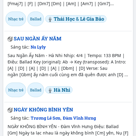
[Fmaj7] | [F] | [Dm7] [Dm] | [Am] | [Am7] | [Gm7]...
Thái Học
&
Lê Gia Bảo
Nhạc trẻ
Ballad
SAU NGẦN ẤY NĂM
Sáng tác:
Ns Lyly
Sau Ngần Ấy Năm - Hà Nhi Nhịp: 4/4 | Tempo: 133 BPM |
Điệu: Ballad Key (original): Ab → Key (transposed): A Intro:
[A] | [D] | [A] | [D] | [A] | [Dbm] | [D] Verse: Sau
ngần [Gbm] ấy năm cuối cùng em đã quên được anh [D] ...
Hà Nhi
Nhạc trẻ
Ballad
NGÀY KHÔNG BÌNH YÊN
Sáng tác:
Trương Lê Sơn
,
Đàm Vĩnh Hưng
NGÀY KHÔNG BÌNH YÊN - Đàm Vĩnh Hưng Điệu: Ballad
[Gm] Ngày ta lạc nhau là ngày không bình [Cm] yên, Nụ [F]