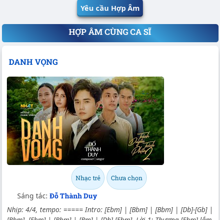
Yêu cầu Hợp Âm
HỢP ÂM CÙNG CA SĨ
DANH VỌNG
Nhạc trẻ
Chưa chọn
Sáng tác:
Đỗ Thành Duy
Nhịp: 4/4, tempo: ===== Intro: [Ebm] | [Bbm] | [Bbm] | [Db]-[Gb] |
[Bbm] [Ebm] | [Bbm] | [Bm] | [Db]-[Ebm] Lời 1: Thương [Ebm] lắm