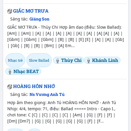
GIẤC MƠ TRƯA
Sáng tác:
Giáng Son
GIẤC MƠ TRƯA - Thùy Chi Hợp âm dạo (điệu: Slow Ballad):
[Am] | [Am] | [A] | [A] | [A] | [A] | [A] | [A] | [A] [A] | [A] |
[Gbm] | [Gbm] | [Gbm] | [B] | [B] | [E] [E] | [A] | [A] | [Gb]
| [Gb] | [B] | [B] | [Bm] | [A] Em...
Thùy Chi
Khánh Linh
Nhạc trẻ
Slow Ballad
Nhạc BEAT
HOÀNG HÔN NHỚ
Sáng tác:
Ns Vương Anh Tú
Hợp âm theo giọng: Anh Tú HOÀNG HÔN NHỚ - Anh Tú
Nhịp: 4/4, tempo: 71, điệu: Ballad ===== Intro - Capo I.,
chơi tone: C [C] | [C] | [C] | [C] | [Am] | [G] | [F] | [F] |
[Dm] [Dm7] | [G] | [G] | [G] | [G] | [G] | [F] | [F...