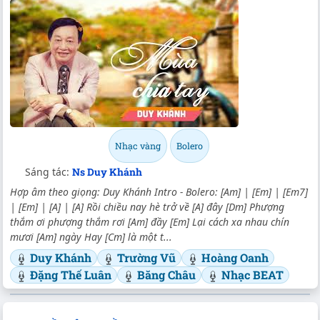
Nhạc vàng
Bolero
Sáng tác:
Ns Duy Khánh
Hợp âm theo giọng: Duy Khánh Intro - Bolero: [Am] | [Em] | [Em7]
| [Em] | [A] | [A] Rồi chiều nay hè trở về [A] đây [Dm] Phượng
thắm ơi phượng thắm rơi [Am] đầy [Em] Lại cách xa nhau chín
mươi [Am] ngày Hay [Cm] là một t...
Duy Khánh
Trường Vũ
Hoàng Oanh
Đặng Thế Luân
Băng Châu
Nhạc BEAT