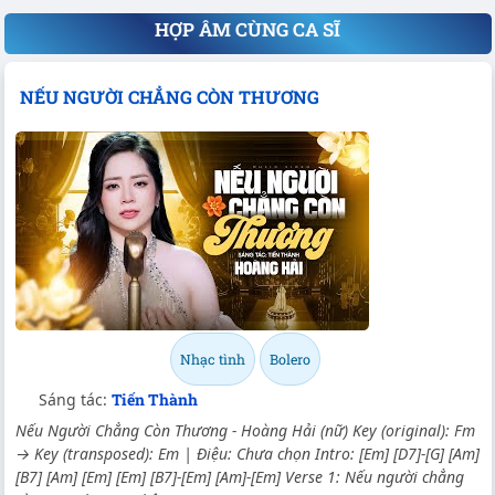
HỢP ÂM CÙNG CA SĨ
NẾU NGƯỜI CHẲNG CÒN THƯƠNG
Nhạc tình
Bolero
Sáng tác:
Tiến Thành
Nếu Người Chẳng Còn Thương - Hoàng Hải (nữ) Key (original): Fm
→ Key (transposed): Em | Điệu: Chưa chọn Intro: [Em] [D7]-[G] [Am]
[B7] [Am] [Em] [Em] [B7]-[Em] [Am]-[Em] Verse 1: Nếu người chẳng