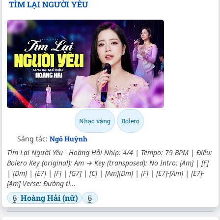
TÌM LẠI NGƯỜI YÊU
Nhạc vàng
Bolero
Sáng tác:
Ngô Huỳnh
Tìm Lại Người Yêu - Hoàng Hải Nhịp: 4/4 | Tempo: 79 BPM | Điệu:
Bolero Key (original): Am → Key (transposed): No Intro: [Am] | [F]
| [Dm] | [E7] | [F] | [G7] | [C] | [Am][Dm] | [F] | [E7]-[Am] | [E7]-
[Am] Verse: Đường tì...
Hoàng Hải (nữ)