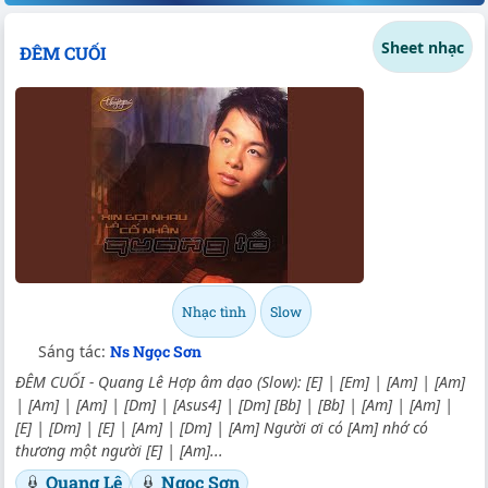
Sheet nhạc
ĐÊM CUỐI
Nhạc tình
Slow
Sáng tác:
Ns Ngọc Sơn
ĐÊM CUỐI - Quang Lê Hợp âm dạo (Slow): [E] | [Em] | [Am] | [Am]
| [Am] | [Am] | [Dm] | [Asus4] | [Dm] [Bb] | [Bb] | [Am] | [Am] |
[E] | [Dm] | [E] | [Am] | [Dm] | [Am] Người ơi có [Am] nhớ có
thương một người [E] | [Am]...
Quang Lê
Ngọc Sơn