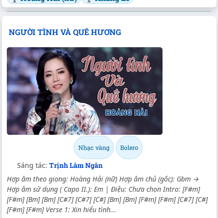
NGƯỜI TÌNH VÀ QUÊ HƯƠNG
Nhạc vàng
Bolero
Sáng tác:
Trịnh Lâm Ngân
Hợp âm theo giọng: Hoàng Hải (nữ) Hợp âm chủ (gốc): Gbm →
Hợp âm sử dụng ( Capo II.): Em | Điệu: Chưa chọn Intro: [F#m]
[F#m] [Bm] [Bm] [C#7] [C#7] [C#] [Bm] [Bm] [F#m] [F#m] [C#7] [C#]
[F#m] [F#m] Verse 1: Xin hiểu tình...