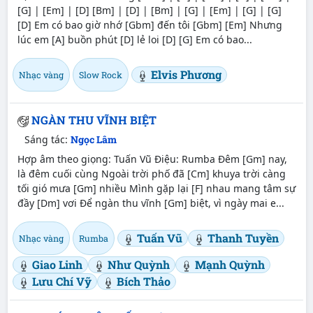
[G] | [Em] | [D] [Bm] | [D] | [Bm] | [G] | [Em] | [G] | [G]
[D] Em có bao giờ nhớ [Gbm] đến tôi [Gbm] [Em] Nhưng
lúc em [A] buồn phút [D] lẻ loi [D] [G] Em có bao...
Elvis Phương
Nhạc vàng
Slow Rock
NGÀN THU VĨNH BIỆT
Sáng tác:
Ngọc Lâm
Hợp âm theo giọng: Tuấn Vũ Điệu: Rumba Đêm [Gm] nay,
là đêm cuối cùng Ngoài trời phố đã [Cm] khuya trời càng
tối gió mưa [Gm] nhiều Mình gặp lại [F] nhau mang tâm sự
đầy [Dm] vơi Để ngàn thu vĩnh [Gm] biệt, vì ngày mai e...
Tuấn Vũ
Thanh Tuyền
Nhạc vàng
Rumba
Giao Linh
Như Quỳnh
Mạnh Quỳnh
Lưu Chí Vỹ
Bích Thảo