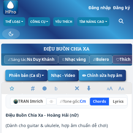
Đăng nhập
|
Đăng ký
THỂ LOẠI
CÔNG CỤ
YÊU THÍCH
TÌM NÂNG CAO
ĐIỆU BUỒN CHIA XA
Sáng tác:
Ns Duy Khánh
Nhạc vàng
Bolero
Thích
Phiên bản (Ca sĩ)
Nhạc - Video
✏️ Chỉnh sửa hợp âm
TRAN Imrich
Tone gốc:
Cm
Chords
Lyrics
N
Điệu Buồn Chia Xa -
Hoàng Hải (nữ)
(Dành cho guitar & ukulele, hợp âm chuẩn dễ chơi)