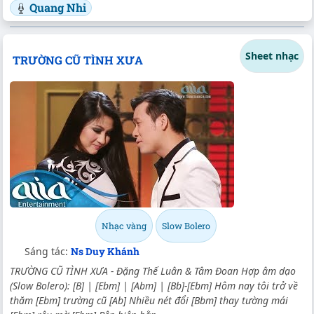
Quang Nhi
Sheet nhạc
TRƯỜNG CŨ TÌNH XƯA
Nhạc vàng
Slow Bolero
Sáng tác:
Ns Duy Khánh
TRƯỜNG CŨ TÌNH XƯA - Đặng Thế Luân & Tâm Đoan Hợp âm dạo
(Slow Bolero): [B] | [Ebm] | [Abm] | [Bb]-[Ebm] Hôm nay tôi trở về
thăm [Ebm] trường cũ [Ab] Nhiều nét đổi [Bbm] thay tường mái