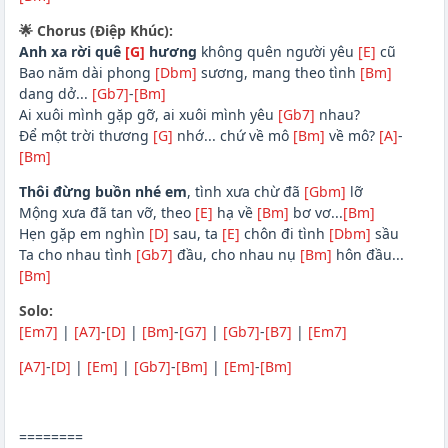
🌟 Chorus (Điệp Khúc):
Anh xa rời quê
[G]
hương
không quên người yêu
[E]
cũ
Bao năm dài phong
[Dbm]
sương, mang theo tình
[Bm]
dang dở...
[Gb7]
-
[Bm]
Ai xuôi mình gặp gỡ, ai xuôi mình yêu
[Gb7]
nhau?
Để một trời thương
[G]
nhớ... chứ về mô
[Bm]
về mô?
[A]
-
[Bm]
Thôi đừng buồn nhé em
, tình xưa chừ đã
[Gbm]
lỡ
Mộng xưa đã tan vỡ, theo
[E]
hạ về
[Bm]
bơ vơ...
[Bm]
Hẹn gặp em nghìn
[D]
sau, ta
[E]
chôn đi tình
[Dbm]
sầu
Ta cho nhau tình
[Gb7]
đầu, cho nhau nụ
[Bm]
hôn đầu...
[Bm]
Solo:
[Em7]
|
[A7]
-
[D]
|
[Bm]
-
[G7]
|
[Gb7]
-
[B7]
|
[Em7]
[A7]
-
[D]
|
[Em]
|
[Gb7]
-
[Bm]
|
[Em]
-
[Bm]
========