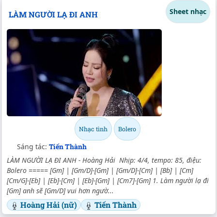
Sheet nhạc
LÀM NGƯỜI LẠ ĐI ANH
Nhạc tình
Bolero
Sáng tác:
Tiến Thành
LÀM NGƯỜI LẠ ĐI ANH - Hoàng Hải Nhịp: 4/4, tempo: 85, điệu:
Bolero ===== [Gm] | [Gm/D]-[Gm] | [Gm/D]-[Cm] | [Bb] | [Cm]
[Cm/G]-[Eb] | [Eb]-[Cm] | [Eb]-[Gm] | [Cm7]-[Gm] 1. Làm người lạ đi
[Gm] anh sẽ [Gm/D] vui hơn ngườ...
Hoàng Hải (nữ)
Tiến Thành