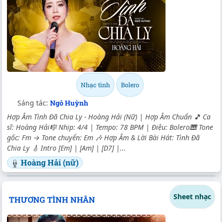
Nhạc tình
Bolero
Sáng tác:
Ngô Huỳnh
Hợp Âm Tình Đã Chia Ly - Hoàng Hải (Nữ) | Hợp Âm Chuẩn 🎵 Ca
sĩ: Hoàng Hải🎼 Nhịp: 4/4 | Tempo: 78 BPM | Điệu: Bolero🎹 Tone
gốc: Fm → Tone chuyển: Em 🎶 Hợp Âm & Lời Bài Hát: Tình Đã
Chia Ly 🎸 Intro [Em] | [Am] | [D7] |...
Hoàng Hải (nữ)
Sheet nhạc
THƯƠNG TÌNH NHÂN