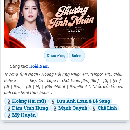
Nhạc vàng
Bolero
Sáng tác:
Hoài Nam
Thương Tình Nhân - Hoàng Hải (nữ) Nhịp: 4/4, tempo: 140, điệu:
Bolero ===== Key: Cm, Capo I., chơi tone: [Bm] [Bm] | [G] | [Em] |
[D] | [Em] | [D] | [A] | [Gbm]-[Bm] | [Em]-[Bm] 1. Nhắc đến tên em
anh cảm [Bm] thấy buồn...
Hoàng Hải (nữ)
Lưu Ánh Loan
&
Lê Sang
Đàm Vĩnh Hưng
Mạnh Quỳnh
Chế Linh
Mỹ Huyền