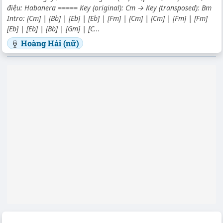
điệu: Habanera ===== Key (original): Cm → Key (transposed): Bm
Intro: [Cm] | [Bb] | [Eb] | [Eb] | [Fm] | [Cm] | [Cm] | [Fm] | [Fm]
[Eb] | [Eb] | [Bb] | [Gm] | [C...
Hoàng Hải (nữ)