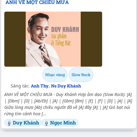
ANH VỀ MỘT CHIỀU MƯA
Nhạc vàng
Slow Rock
Sáng tác:
Anh Thy
,
Ns Duy Khánh
ANH VỀ MỘT CHIỀU MƯA - Duy Khánh Hợp âm dạo (Slow Rock): [A]
| [Dbm] | [D] | [Ab/Eb] | [A] | [Gbm] [Bm] | [E] | [F] | [D] | [A] | [A]
Giữa lòng mưa [Ab] chiều người đã về [A] đây [A] | [A] Gió bạt núi
rừng tìm cánh hoa [...
Duy Khánh
Ngọc Minh