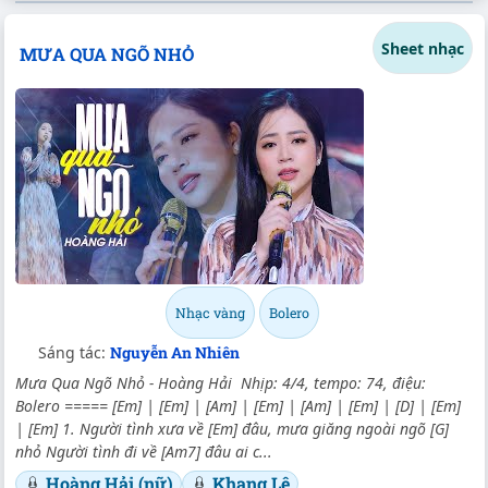
Sheet nhạc
MƯA QUA NGÕ NHỎ
Nhạc vàng
Bolero
Sáng tác:
Nguyễn An Nhiên
Mưa Qua Ngõ Nhỏ - Hoàng Hải Nhịp: 4/4, tempo: 74, điệu:
Bolero ===== [Em] | [Em] | [Am] | [Em] | [Am] | [Em] | [D] | [Em]
| [Em] 1. Người tình xưa về [Em] đâu, mưa giăng ngoài ngõ [G]
nhỏ Người tình đi về [Am7] đâu ai c...
Hoàng Hải (nữ)
Khang Lê