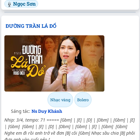
Ngọc Sơn
ĐƯỜNG TRẦN LÁ ĐỔ
Nhạc vàng
Bolero
Sáng tác:
Ns Duy Khánh
Nhịp: 3/4, tempo: 71 ===== [Gbm] | [E] | [D] | [Dbm] | [Gbm] | [E]
| [Gbm] [Gbm] | [E] | [D] | [Dbm] | [Gbm] | [E] | [Gbm] [Gbm]
Nghe em đi rồi anh trở về đơn [B] côi [Gbm] Nhạc sầu chia [B] phôi
đưa anh vào cuối nẻo [...