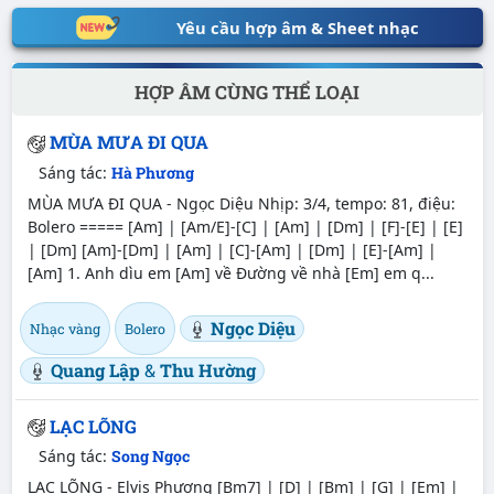
Yêu cầu hợp âm & Sheet nhạc
HỢP ÂM CÙNG THỂ LOẠI
MÙA MƯA ĐI QUA
Sáng tác:
Hà Phương
MÙA MƯA ĐI QUA - Ngọc Diệu Nhịp: 3/4, tempo: 81, điệu:
Bolero ===== [Am] | [Am/E]-[C] | [Am] | [Dm] | [F]-[E] | [E]
| [Dm] [Am]-[Dm] | [Am] | [C]-[Am] | [Dm] | [E]-[Am] |
[Am] 1. Anh dìu em [Am] về Đường về nhà [Em] em q...
Ngọc Diệu
Nhạc vàng
Bolero
Quang Lập
&
Thu Hường
LẠC LÕNG
Sáng tác:
Song Ngọc
LẠC LÕNG - Elvis Phương [Bm7] | [D] | [Bm] | [G] | [Em] |