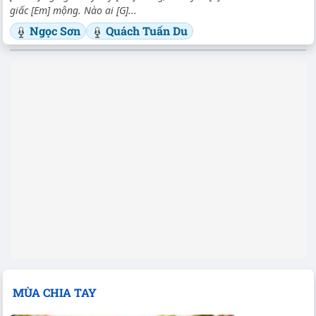
giấc [Em] mộng. Nào ai [G]...
Ngọc Sơn
Quách Tuấn Du
MÙA CHIA TAY