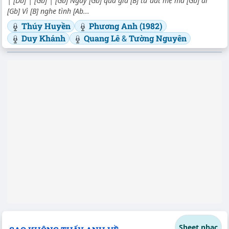
| [Db] | [Gb] | [Gb] Ngày [Gb] qua giã [B] từ đất mẹ mà [Gb] đi
[Gb] Vì [B] nghe tình [Ab...
Thúy Huyền
Phương Anh (1982)
Duy Khánh
Quang Lê
&
Tường Nguyên
Sheet nhạc