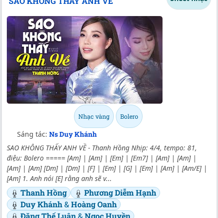
SAO KHÔNG THẤY ANH VỀ
Nhạc vàng
Bolero
Sáng tác:
Ns Duy Khánh
SAO KHÔNG THẤY ANH VỀ - Thanh Hồng Nhịp: 4/4, tempo: 81,
điệu: Bolero ===== [Am] | [Am] | [Em] | [Em7] | [Am] | [Am] |
[Am] | [Am] [Dm] | [Dm] | [F] | [Em] | [G] | [Em] | [Am] | [Am/E] |
[Am] 1. Anh nói [E] rằng anh sẽ v...
Thanh Hồng
Phương Diễm Hạnh
Duy Khánh
&
Hoàng Oanh
Đặng Thế Luân
&
Ngọc Huyền