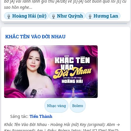
bờ [A] vai lành lạnh gió thu [A/Db] về [E]-[A] Gót buồn qua lối [E] cũ
sao hồn nghe...
Hoàng Hải (nữ)
Như Quỳnh
Hương Lan
KHẮC TÊN VÀO ĐỜI NHAU
Nhạc vàng
Bolero
Sáng tác:
Tiến Thành
Khắc Tên Vào Đời Nhau - Hoàng Hải (nữ) Key (original): Abm →
Key (transposed): Am | Điệu: Bolero Intro: [Am] [C] [Dm] [Em7]-