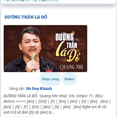
ĐƯỜNG TRẦN LÁ ĐỔ
Nhạc vàng
Bolero
Sáng tác:
Ns Duy Khánh
ĐƯỜNG TRẦN LÁ ĐỔ - Quang Nhi Nhịp: 3/4, tempo: 71, điệu:
Bolero ===== [Am] | [G/D] | [F] | [Em] | [Am] | [G] | [Am] [Am] |
[Am] | [G] | [F] | [Em] | [Am] | [G] | [Am] [Am] Nghe em đi rồi
anh trở về đơn [D] côi [Am] N...