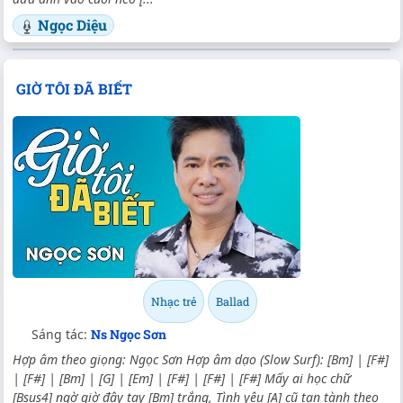
Ngọc Diệu
GIỜ TÔI ĐÃ BIẾT
Nhạc trẻ
Ballad
Sáng tác:
Ns Ngọc Sơn
Hợp âm theo giọng: Ngọc Sơn Hợp âm dạo (Slow Surf): [Bm] | [F#]
| [F#] | [Bm] | [G] | [Em] | [F#] | [F#] | [F#] Mấy ai học chữ
[Bsus4] ngờ giờ đây tay [Bm] trắng, Tình yêu [A] cũ tan tành theo