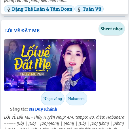
[Ebm] rêu mờ [Ebm] Bên hiên hằn...
Đặng Thế Luân
&
Tâm Đoan
Tuấn Vũ
Sheet nhạc
LỐI VỀ ĐẤT MẸ
Nhạc vàng
Habanera
Sáng tác:
Ns Duy Khánh
LỐI VỀ ĐẤT MẸ - Thúy Huyền Nhịp: 4/4, tempo: 80, điệu: Habanera
===== [Gb] | [Gb] | [Db]-[Abm] | [Abm] | [Db] | [Db] [Ebm] | [Abm]