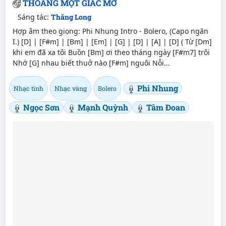
THOÁNG MỘT GIẤC MƠ
Sáng tác:
Thăng Long
Hợp âm theo giọng: Phi Nhung Intro - Bolero, (Capo ngăn
I.) [D] | [F#m] | [Bm] | [Em] | [G] | [D] | [A] | [D] ( Từ [Dm]
khi em đã xa tôi Buồn [Bm] ơi theo tháng ngày [F#m7] trôi
Nhớ [G] nhau biết thuở nào [F#m] nguôi Nỗi...
Phi Nhung
Nhạc tình
Nhạc vàng
Bolero
Ngọc Sơn
Mạnh Quỳnh
Tâm Đoan