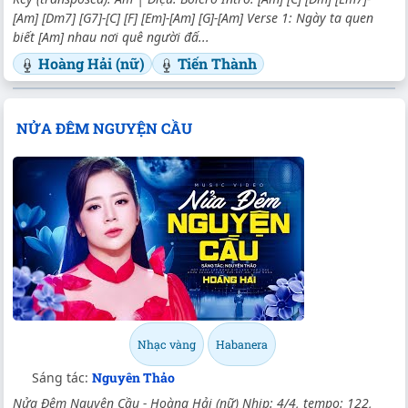
[Am] [Dm7] [G7]-[C] [F] [Em]-[Am] [G]-[Am] Verse 1: Ngày ta quen
biết [Am] nhau nơi quê người đấ...
Hoàng Hải (nữ)
Tiến Thành
NỬA ĐÊM NGUYỆN CẦU
Nhạc vàng
Habanera
Sáng tác:
Nguyên Thảo
Nửa Đêm Nguyện Cầu - Hoàng Hải (nữ) Nhịp: 4/4, tempo: 122,