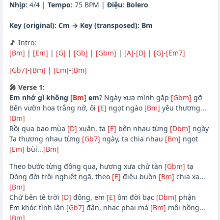
Nhịp:
4/4 |
Tempo:
75 BPM |
Điệu:
Bolero
Key (original): Cm → Key (transposed): Bm
🎵 Intro:
[Bm]
|
[Em]
|
[G]
|
[Gb]
|
[Gbm]
|
[A]
-
[D]
|
[G]
-
[Em7]
[Gb7]
-
[Bm]
|
[Em]
-
[Bm]
🎤 Verse 1:
Em nhớ gì không
[Bm]
em
? Ngày xưa mình gặp
[Gbm]
gỡ
Bên vườn hoa trắng nở, ôi
[E]
ngọt ngào
[Bm]
yêu thương...
[Bm]
Rồi qua bao mùa
[D]
xuân, ta
[E]
bên nhau từng
[Dbm]
ngày
Ta thương nhau từng
[Gb7]
ngày, ta chia nhau
[Bm]
ngọt
[Em]
bùi...
[Bm]
Theo bước từng đông qua, hương xưa chừ tàn
[Gbm]
tạ
Dòng đời trôi nghiệt ngã, theo
[E]
điệu buồn
[Bm]
chia xa...
[Bm]
Chừ bên tê trời
[D]
đông, em
[E]
ôm đời bạc
[Dbm]
phận
Em khóc tình lận
[Gb7]
đận, nhạc phai má
[Bm]
môi hồng...
[Bm]