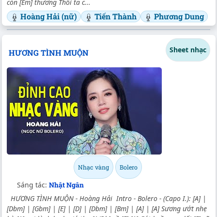
còn [Em] thương Thôi ta c...
Hoàng Hải (nữ)
Tiến Thành
Phương Dung
Sheet nhạc
HƯƠNG TÌNH MUỘN
Nhạc vàng
Bolero
Sáng tác:
Nhật Ngân
HƯƠNG TÌNH MUỘN - Hoàng Hải Intro - Bolero - (Capo I.): [A] |
[Dbm] | [Gbm] | [E] | [D] | [Dbm] | [Bm] | [A] | [A] Sương ướt nhẹ