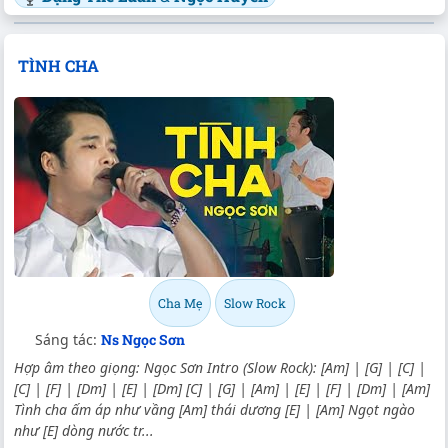
TÌNH CHA
Cha Mẹ
Slow Rock
Sáng tác:
Ns Ngọc Sơn
Hợp âm theo giọng: Ngọc Sơn Intro (Slow Rock): [Am] | [G] | [C] |
[C] | [F] | [Dm] | [E] | [Dm] [C] | [G] | [Am] | [E] | [F] | [Dm] | [Am]
Tình cha ấm áp như vầng [Am] thái dương [E] | [Am] Ngọt ngào
như [E] dòng nước tr...