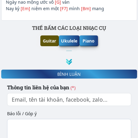
Ngày nao mộng ước vô
[G]
vàn
Nay kỷ
[Em]
niệm em một
[F7]
mình
[Bm]
mang
Phần nội dung
THẾ BẤM CÁC LOẠI NHẠC CỤ
Guitar
Ukulele
Piano
BÌNH LUẬN
Thông tin liên hệ của bạn
(*)
Báo lỗi / Góp ý