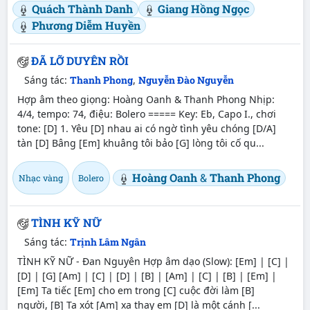
Quách Thành Danh
Giang Hồng Ngọc
Phương Diễm Huyền
ĐÃ LỠ DUYÊN RỒI
Sáng tác:
Thanh Phong
,
Nguyễn Đào Nguyễn
Hợp âm theo giọng: Hoàng Oanh & Thanh Phong Nhịp:
4/4, tempo: 74, điệu: Bolero ===== Key: Eb, Capo I., chơi
tone: [D] 1. Yêu [D] nhau ai có ngờ tình yêu chóng [D/A]
tàn [D] Bâng [Em] khuâng tôi bảo [G] lòng tôi cố qu...
Hoàng Oanh
&
Thanh Phong
Nhạc vàng
Bolero
TÌNH KỸ NỮ
Sáng tác:
Trịnh Lâm Ngân
TÌNH KỸ NỮ - Đan Nguyên Hợp âm dạo (Slow): [Em] | [C] |
[D] | [G] [Am] | [C] | [D] | [B] | [Am] | [C] | [B] | [Em] |
[Em] Ta tiếc [Em] cho em trong [C] cuộc đời làm [B]
người, [B] Ta xót [Am] xa thay em [D] là một cánh [...