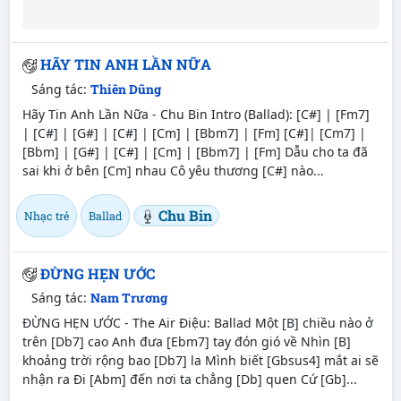
HÃY TIN ANH LẦN NỮA
Sáng tác:
Thiên Dũng
Hãy Tin Anh Lần Nữa - Chu Bin Intro (Ballad): [C#] | [Fm7]
| [C#] | [G#] | [C#] | [Cm] | [Bbm7] | [Fm] [C#]| [Cm7] |
[Bbm] | [G#] | [C#] | [Cm] | [Bbm7] | [Fm] Dẫu cho ta đã
sai khi ở bên [Cm] nhau Cô yêu thương [C#] nào...
Chu Bin
Nhạc trẻ
Ballad
ĐỪNG HẸN ƯỚC
Sáng tác:
Nam Trương
ĐỪNG HẸN ƯỚC - The Air Điệu: Ballad Một [B] chiều nào ở
trên [Db7] cao Anh đưa [Ebm7] tay đón gió về Nhìn [B]
khoảng trời rộng bao [Db7] la Mình biết [Gbsus4] mắt ai sẽ
nhận ra Đi [Abm] đến nơi ta chẳng [Db] quen Cứ [Gb]...