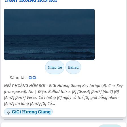
Nhạc trẻ
Ballad
Sáng tác:
GiGi
NGÀY HOÀNG HÔN RƠI - GiGi Hương Giang Key (original): C → Key
(transposed): No | Điệu: Ballad Intro: [F] [Gsus4] [Am7] [Am7] [G]
[Am7] [Am7] Verse: Có những [C] ngày cả thế [G] giới bỗng nhiên
[Am7] im lặng [Am7]-[G] Có...
GiGi Hương Giang