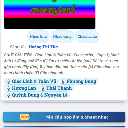
Nhạc tình
Nhạc vàng
Chachacha
Sáng tác:
Hoàng Thi Thơ
PHÚT ĐẦU TIÊN - Giao Linh & Tuấn Vũ (Chachacha,- Capo I) [Am]
Anh từ đồng quê đến [C] Em từ miền cát lên [Am] Đôi ta chừ mà
gặp nhau đây [Dm] Tuy ban đầu mà tình e sâu [A] Gặp nhau sau
mùa chinh chiến [E] Gặp nhau ph...
Giao Linh
&
Tuấn Vũ
Phương Dung
Hương Lan
Thái Thanh
Quỳnh Dung
&
Nguyên Lê
Yêu cầu hợp âm & Sheet nhạc