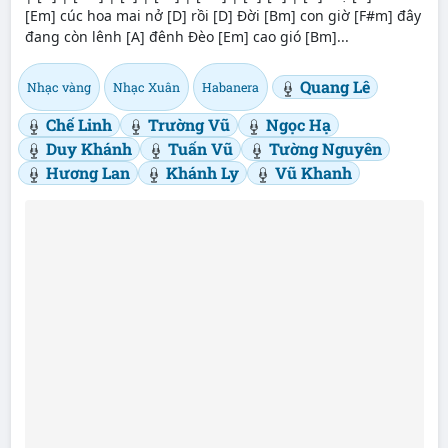
[Em] cúc hoa mai nở [D] rồi [D] Đời [Bm] con giờ [F#m] đây
đang còn lênh [A] đênh Đèo [Em] cao gió [Bm]...
Quang Lê
Nhạc vàng
Nhạc Xuân
Habanera
Chế Linh
Trường Vũ
Ngọc Hạ
Duy Khánh
Tuấn Vũ
Tường Nguyên
Hương Lan
Khánh Ly
Vũ Khanh