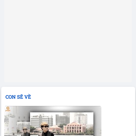
CON SẼ VỀ