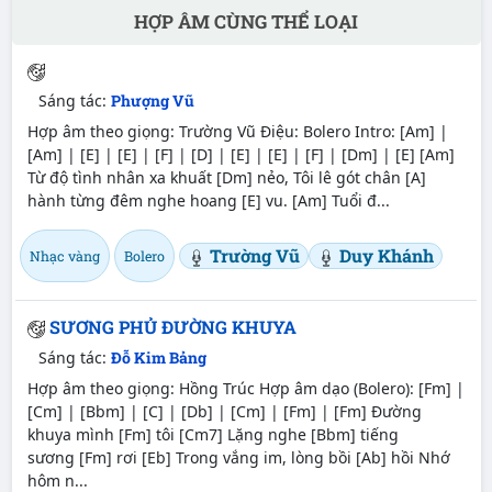
HỢP ÂM CÙNG THỂ LOẠI
Sáng tác:
Phượng Vũ
Hợp âm theo giọng: Trường Vũ Điệu: Bolero Intro: [Am] |
[Am] | [E] | [E] | [F] | [D] | [E] | [E] | [F] | [Dm] | [E] [Am]
Từ độ tình nhân xa khuất [Dm] nẻo, Tôi lê gót chân [A]
hành từng đêm nghe hoang [E] vu. [Am] Tuổi đ...
Trường Vũ
Duy Khánh
Nhạc vàng
Bolero
SƯƠNG PHỦ ĐƯỜNG KHUYA
Sáng tác:
Đỗ Kim Bảng
Hợp âm theo giọng: Hồng Trúc Hợp âm dạo (Bolero): [Fm] |
[Cm] | [Bbm] | [C] | [Db] | [Cm] | [Fm] | [Fm] Đường
khuya mình [Fm] tôi [Cm7] Lặng nghe [Bbm] tiếng
sương [Fm] rơi [Eb] Trong vắng im, lòng bồi [Ab] hồi Nhớ
hôm n...