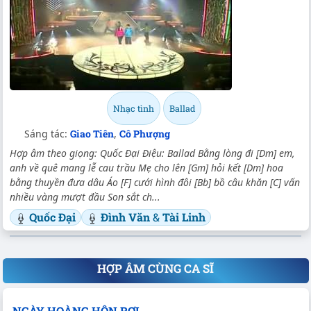
Nhạc tình
Ballad
Sáng tác:
Giao Tiên
,
Cô Phượng
Hợp âm theo giọng: Quốc Đại Điệu: Ballad Bằng lòng đi [Dm] em,
anh về quê mang lễ cau trầu Mẹ cho lên [Gm] hỏi kết [Dm] hoa
bằng thuyền đưa dâu Áo [F] cưới hình đôi [Bb] bồ câu khăn [C] vấn
nhiều vàng mượt đầu Son sắt ch...
Quốc Đại
Đình Văn
&
Tài Linh
HỢP ÂM CÙNG CA SĨ
NGÀY HOÀNG HÔN RƠI