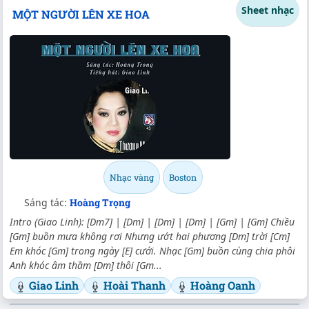
Sheet nhạc
MỘT NGƯỜI LÊN XE HOA
Nhạc vàng
Boston
Sáng tác:
Hoàng Trọng
Intro (Giao Linh): [Dm7] | [Dm] | [Dm] | [Dm] | [Gm] | [Gm] Chiều
[Gm] buồn mưa không rơi Nhưng ướt hai phương [Dm] trời [Cm]
Em khóc [Gm] trong ngày [E] cưới. Nhạc [Gm] buồn cùng chia phôi
Anh khóc âm thầm [Dm] thôi [Gm...
Giao Linh
Hoài Thanh
Hoàng Oanh