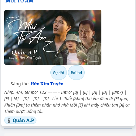
MÙI TỔ ẤM
Sự đời
Ballad
Sáng tác:
Hứa Kim Tuyền
Nhịp: 4/4, tempo: 122 ===== Intro: [B] | [E] | [A] | [D] | [Bm7] |
[E] | [A] | [D] | [D] | [D] Lời 1: Tuổi [Abm] thơ êm đềm đi [E] qua,
Khiến [Bm] ta thêm phần nhớ nhà Mỗi [E] khi mây chiều tan [A] ca
Thèm được uống tá...
Quân A.P