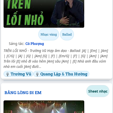
Nhạc vàng
Ballad
Sáng tác:
Cô Phượng
TRÊN LỐI NHỎ - Trường Vũ Hợp âm dạo - Ballad: [A] | [Em] | [Am]
| [C/G] | [A] | [G] | [Am] [G] | [F] | [Em/G] | [F] | [G] | [Am] | [Am]
Trên lối [E] nhỏ đi vào hẻm [Am] sâu [Am] | [E] Nhà anh đầu xóm
nhà em cuối [Am] đườ...
Trường Vũ
Quang Lập
&
Thu Hường
Sheet nhạc
BẰNG LÒNG ĐI EM