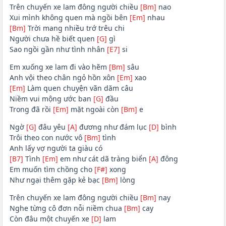
Trên chuyến xe lam đông người chiều
[Bm]
nao
Xui mình không quen mà ngồi bên
[Em]
nhau
[Bm]
Trời mang nhiều trớ trêu chi
Người chưa hề biết quen
[G]
gì
Sao ngồi gần như tình nhân
[E7]
si
Em xuống xe lam đi vào hẽm
[Bm]
sâu
Anh vội theo chân ngỏ hồn xôn
[Em]
xao
[Em]
Làm quen chuyện vãn dăm câu
Niềm vui mộng ước ban
[G]
đầu
Trong đã rồi
[Em]
mặt ngoài còn
[Bm]
e
Ngờ
[G]
đâu yêu
[A]
đương như đám lục
[D]
bình
Trôi theo con nước vô
[Bm]
tình
Anh lấy vợ người ta giàu có
[B7]
Tình
[Em]
em như cát dã tràng biển
[A]
đông
Em muốn tìm chồng cho
[F#]
xong
Như ngại thêm gặp kẻ bạc
[Bm]
lòng
Trên chuyến xe lam đông người chiều
[Bm]
nay
Nghe từng cô đơn nỗi niềm chua
[Bm]
cay
Còn đâu một chuyến xe
[D]
lam