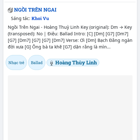
NGỒI TRÊN NGAI
Sáng tác:
Khoi Vu
Ngồi Trên Ngai - Hoàng Thuỳ Linh Key (original): Dm → Key
(transposed): No | Điệu: Ballad Intro: [C] [Dm] [G7] [Dm7]
[G7] [Dm7] [G7] [G7] [Dm7] Verse: Ơi [Dm] Bạch Đằng ngàn
đời xưa [G] Ông bà ta khẽ [G7] dặn rằng là mìn...
Hoàng Thùy Linh
Nhạc trẻ
Ballad