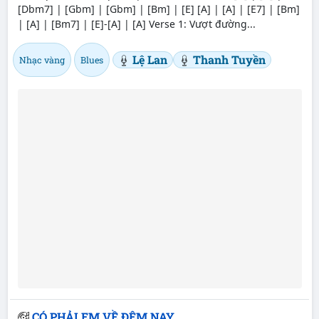
[Dbm7] | [Gbm] | [Gbm] | [Bm] | [E] [A] | [A] | [E7] | [Bm]
| [A] | [Bm7] | [E]-[A] | [A] Verse 1: Vượt đường...
Lệ Lan
Thanh Tuyền
Nhạc vàng
Blues
CÓ PHẢI EM VỀ ĐÊM NAY