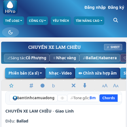
Đăng nhập
|
Đăng ký
THỂ LOẠI
CÔNG CỤ
YÊU THÍCH
TÌM NÂNG CAO
CHUYẾN XE LAM CHIỀU
♬ SHEET
Sáng tác:
Cô Phượng
Nhạc vàng
Ballad
,
Habanera
Phiên bản (Ca sĩ)
Nhạc - Video
✏️ Chỉnh sửa hợp âm
S
bantinhcamuadong
Tone gốc:
Bm
Chords
Lyr
CHUYẾN XE LAM CHIỀU
-
Giao Linh
Điệu:
Ballad