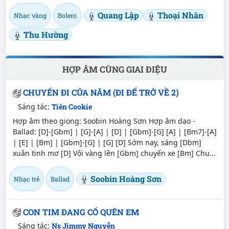
Quang Lập
Thoại Nhân
Nhạc vàng
Bolero
Thu Hường
HỢP ÂM CÙNG GIAI ĐIỆU
CHUYẾN ĐI CỦA NĂM (ĐI ĐỂ TRỞ VỀ 2)
Sáng tác:
Tiên Cookie
Hợp âm theo giọng: Soobin Hoàng Sơn Hợp âm dạo -
Ballad: [D]-[Gbm] | [G]-[A] | [D] | [Gbm]-[G] [A] | [Bm7]-[A]
| [E] | [Bm] | [Gbm]-[G] | [G] [D] Sớm nay, sáng [Dbm]
xuân tinh mơ [D] Vội vàng lên [Gbm] chuyến xe [Bm] Chu...
Soobin Hoàng Sơn
Nhạc trẻ
Ballad
CON TIM ĐANG CỐ QUÊN EM
Sáng tác:
Ns Jimmy Nguyễn