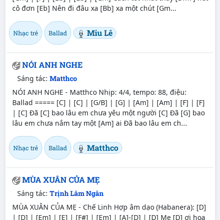
cô đơn [Eb] Nên đi đâu xa [Bb] xa một chút [Gm...
Miu Lê
Nhạc trẻ
Ballad
NÓI ANH NGHE
Sáng tác:
Matthco
NÓI ANH NGHE - Matthco Nhịp: 4/4, tempo: 88, điệu:
Ballad ===== [C] | [C] | [G/B] | [G] | [Am] | [Am] | [F] | [F]
| [C] Đã [C] bao lâu em chưa yêu một người [C] Đã [G] bao
lâu em chưa nắm tay một [Am] ai Đã bao lâu em ch...
Matthco
Nhạc trẻ
Ballad
MÙA XUÂN CỦA MẸ
Sáng tác:
Trịnh Lâm Ngân
MÙA XUÂN CỦA MẸ - Chế Linh Hợp âm dạo (Habanera): [D]
| [D] | [Em] | [E] | [F#] | [Em] | [A]-[D] | [D] Mẹ [D] ơi hoa