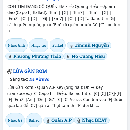
CON TIM ĐANG CỐ QUÊN EM - Hồ Quang Hiếu Hợp âm
dạo (Capo I., Ballad): [Em] | [G] | [Em7] | [Em] | [G] |
[Em7] [C] | [D] | [G] | [Em7] | [C] | [D] Ta đang tìm [G]
cách quên người, phải [Em] cố quên người Dù [C] con tim
n...
Jimmii Nguyễn
Nhạc tình
Nhạc trẻ
Ballad
Phương Phương Thảo
Hồ Quang Hiếu
LỬA GẦN RƠM
Sáng tác:
Ns ViruSs
Lửa Gần Rơm - Quân A.P Key (original): Db → Key
(transposed): C, Capo I. | Điệu: Ballad Intro: [C] [C] [C7]-[F]
[F] [Em7] [Am]-[Dm] [G7] [C] [C] Verse: Con tim yếu [F] đuối
quá lâu để [C7] gần ai Thật tâm thì [F] đôi khi...
Quân A.P
Nhạc BEAT
Nhạc trẻ
Ballad