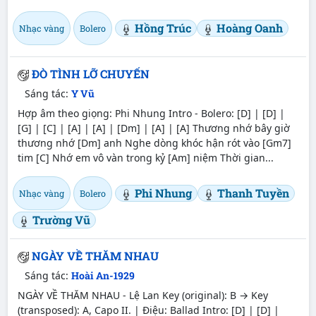
Hồng Trúc
Hoàng Oanh
Nhạc vàng
Bolero
ĐÒ TÌNH LỠ CHUYẾN
Sáng tác:
Y Vũ
Hợp âm theo giọng: Phi Nhung Intro - Bolero: [D] | [D] |
[G] | [C] | [A] | [A] | [Dm] | [A] | [A] Thương nhớ bây giờ
thương nhớ [Dm] anh Nghe dòng khóc hận rót vào [Gm7]
tim [C] Nhớ em vô vàn trong kỷ [Am] niệm Thời gian...
Phi Nhung
Thanh Tuyền
Nhạc vàng
Bolero
Trường Vũ
NGÀY VỀ THĂM NHAU
Sáng tác:
Hoài An-1929
NGÀY VỀ THĂM NHAU - Lệ Lan Key (original): B → Key
(transposed): A, Capo II. | Điệu: Ballad Intro: [D] | [D] |