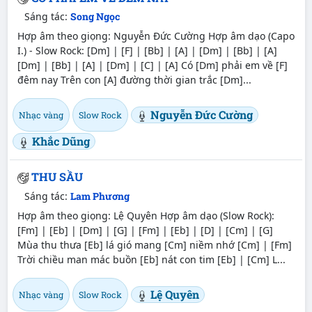
Sáng tác:
Song Ngọc
Hợp âm theo giọng: Nguyễn Đức Cường Hợp âm dạo (Capo
I.) - Slow Rock: [Dm] | [F] | [Bb] | [A] | [Dm] | [Bb] | [A]
[Dm] | [Bb] | [A] | [Dm] | [C] | [A] Có [Dm] phải em về [F]
đêm nay Trên con [A] đường thời gian trắc [Dm]...
Nguyễn Đức Cường
Nhạc vàng
Slow Rock
Khắc Dũng
THU SẦU
Sáng tác:
Lam Phương
Hợp âm theo giọng: Lệ Quyên Hợp âm dạo (Slow Rock):
[Fm] | [Eb] | [Dm] | [G] | [Fm] | [Eb] | [D] | [Cm] | [G]
Mùa thu thưa [Eb] lá gió mang [Cm] niềm nhớ [Cm] | [Fm]
Trời chiều man mác buồn [Eb] nát con tim [Eb] | [Cm] L...
Lệ Quyên
Nhạc vàng
Slow Rock