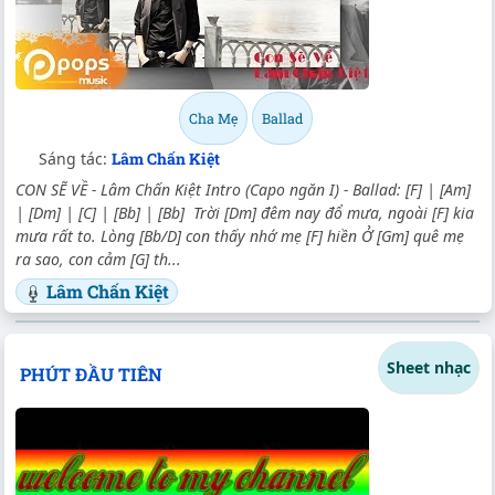
Cha Mẹ
Ballad
Sáng tác:
Lâm Chấn Kiệt
CON SẼ VỀ - Lâm Chấn Kiệt Intro (Capo ngăn I) - Ballad: [F] | [Am]
| [Dm] | [C] | [Bb] | [Bb] Trời [Dm] đêm nay đổ mưa, ngoài [F] kia
mưa rất to. Lòng [Bb/D] con thấy nhớ mẹ [F] hiền Ở [Gm] quê mẹ
ra sao, con cảm [G] th...
Lâm Chấn Kiệt
Sheet nhạc
PHÚT ĐẦU TIÊN