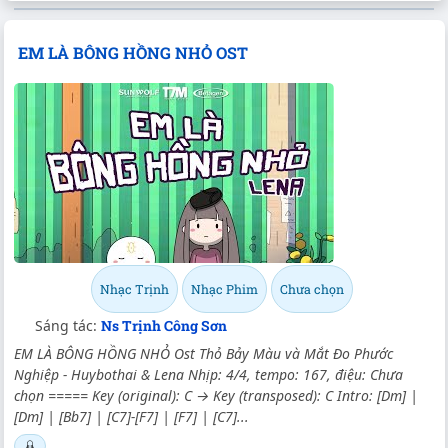
EM LÀ BÔNG HỒNG NHỎ OST
Nhạc Trịnh
Nhạc Phim
Chưa chọn
Sáng tác:
Ns Trịnh Công Sơn
EM LÀ BÔNG HỒNG NHỎ Ost Thỏ Bảy Màu và Mắt Đo Phước
Nghiệp - Huybothai & Lena Nhịp: 4/4, tempo: 167, điệu: Chưa
chọn ===== Key (original): C → Key (transposed): C Intro: [Dm] |
[Dm] | [Bb7] | [C7]-[F7] | [F7] | [C7]...