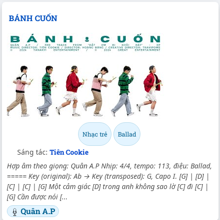
BÁNH CUỐN
Nhạc trẻ
Ballad
Sáng tác:
Tiên Cookie
Hợp âm theo giọng: Quân A.P Nhịp: 4/4, tempo: 113, điệu: Ballad,
===== Key (original): Ab → Key (transposed): G, Capo I. [G] | [D] |
[C] | [C] | [G] Một cảm giác [D] trong anh không sao lờ [C] đi [C] |
[G] Cần được nói [...
Quân A.P