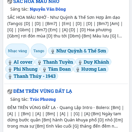
SẮC HOA MÀU NHỚ
Sáng tác:
Nguyễn Văn Đông
SẮC HOA MÀU NHỚ - Như Quỳnh & Thế Sơn Hợp âm dạo
(Tango): [D] | [D] | [Bm7] | [Em] | [D] | [D] | [Bm7] [Am] |
[G] | [Gbm] | [Bm7]-[Em] | [A]-[D] | [D] Hoa phượng
[Gbm] rơi đón mùa [D] thu tới [Dbm]-[Bm] Màu lưu [G] l...
Như Quỳnh
&
Thế Sơn
Nhạc vàng
Tango
AI cover
Thanh Tuyền
Duy Khánh
Phi Nhung
Tâm Đoan
Hương Lan
Thanh Thúy - 1943
ĐÊM TRÊN VÙNG ĐẤT LẠ
Sáng tác:
Trúc Phương
ĐÊM TRÊN VÙNG ĐẤT LẠ - Quang Lập Intro - Bolero: [Bm] |
[A] | | [Bm] | [A] | [Bm] | [A] | | [G] | [A]-[Bm] Ngày tạm
dừng bước quân [Bm] hành Quán khuya phố [D] nhỏ [Em]
trong mưa sự [Bm] tình Vào cuối [G] tháng đến đêm n...