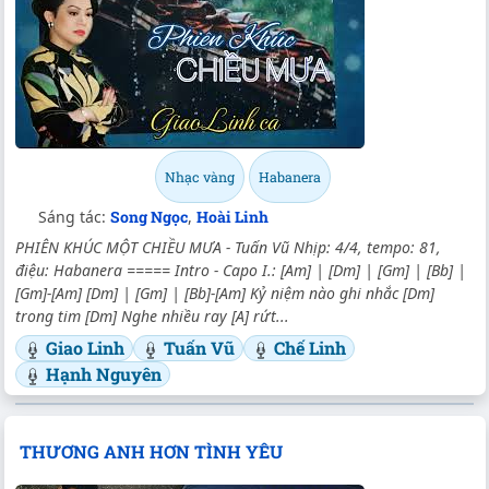
Nhạc vàng
Habanera
Sáng tác:
Song Ngọc
,
Hoài Linh
PHIÊN KHÚC MỘT CHIỀU MƯA - Tuấn Vũ Nhịp: 4/4, tempo: 81,
điệu: Habanera ===== Intro - Capo I.: [Am] | [Dm] | [Gm] | [Bb] |
[Gm]-[Am] [Dm] | [Gm] | [Bb]-[Am] Kỷ niệm nào ghi nhắc [Dm]
trong tim [Dm] Nghe nhiều ray [A] rứt...
Giao Linh
Tuấn Vũ
Chế Linh
Hạnh Nguyên
THƯƠNG ANH HƠN TÌNH YÊU