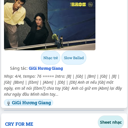
Nhạc trẻ
Slow Ballad
Sáng tác:
GiGi Hương Giang
Nhịp: 4/4, tempo: 76 ===== Intro: [B] | [Gb] | [Bm] | [Gb] | [B] |
[Gb] [Bbm] | [Ebm] | [Abm] | [Db] | [Db] Anh ơi nếu [Gb] một
ngày, em sẽ nói [Ebm7] chia tay [Gb] Anh có giữ em [Abm] lại đây
như ngày đầu Mình nắm tay...
GiGi Hương Giang
Sheet nhạc
CRY FOR ME