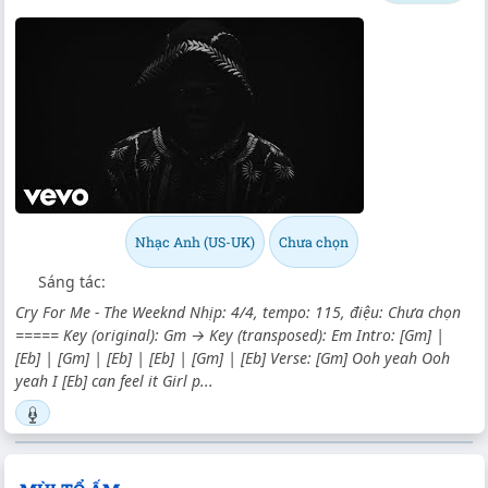
Nhạc Anh (US-UK)
Chưa chọn
Sáng tác:
Cry For Me - The Weeknd Nhịp: 4/4, tempo: 115, điệu: Chưa chọn
===== Key (original): Gm → Key (transposed): Em Intro: [Gm] |
[Eb] | [Gm] | [Eb] | [Eb] | [Gm] | [Eb] Verse: [Gm] Ooh yeah Ooh
yeah I [Eb] can feel it Girl p...