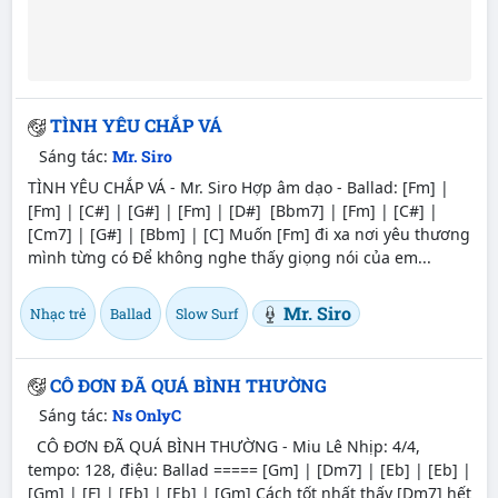
TÌNH YÊU CHẮP VÁ
Sáng tác:
Mr. Siro
TÌNH YÊU CHẮP VÁ - Mr. Siro Hợp âm dạo - Ballad: [Fm] |
[Fm] | [C#] | [G#] | [Fm] | [D#] [Bbm7] | [Fm] | [C#] |
[Cm7] | [G#] | [Bbm] | [C] Muốn [Fm] đi xa nơi yêu thương
mình từng có Để không nghe thấy giọng nói của em...
Mr. Siro
Nhạc trẻ
Ballad
Slow Surf
CÔ ĐƠN ĐÃ QUÁ BÌNH THƯỜNG
Sáng tác:
Ns OnlyC
CÔ ĐƠN ĐÃ QUÁ BÌNH THƯỜNG - Miu Lê Nhịp: 4/4,
tempo: 128, điệu: Ballad ===== [Gm] | [Dm7] | [Eb] | [Eb] |
[Gm] | [F] | [Eb] | [Eb] | [Gm] Cách tốt nhất thấy [Dm7] hết