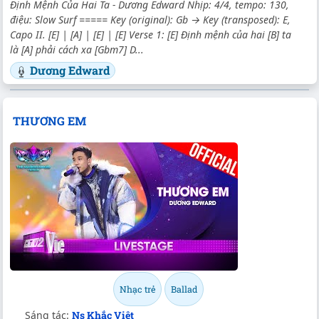
Định Mệnh Của Hai Ta - Dương Edward Nhịp: 4/4, tempo: 130,
điệu: Slow Surf ===== Key (original): Gb → Key (transposed): E,
Capo II. [E] | [A] | [E] | [E] Verse 1: [E] Định mệnh của hai [B] ta
là [A] phải cách xa [Gbm7] D...
Dương Edward
THƯƠNG EM
Nhạc trẻ
Ballad
Sáng tác:
Ns Khắc Việt