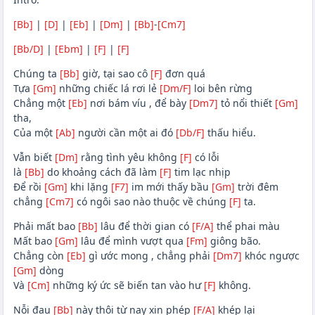
[Bb]
|
[D]
|
[Eb]
|
[Dm]
|
[Bb]
-
[Cm7]
[Bb/D]
|
[Ebm]
|
[F]
|
[F]
Chúng ta
[Bb]
giờ, tại sao cô
[F]
đơn quá
Tựa
[Gm]
những chiếc lá rơi lẻ
[Dm/F]
loi bên rừng
Chẳng một
[Eb]
nơi bám víu , để bày
[Dm7]
tỏ nổi thiết
[Gm]
tha,
Của một
[Ab]
người cần một ai đó
[Db/F]
thấu hiểu.
Vẫn biết
[Dm]
rằng tình yêu không
[F]
có lỗi
là
[Bb]
do khoảng cách đã làm
[F]
tim lạc nhịp
Để rồi
[Gm]
khi lặng
[F7]
im mới thấy bầu
[Gm]
trời đêm
chẳng
[Cm7]
có ngôi sao nào thuộc về chúng
[F]
ta.
Phải mất bao
[Bb]
lâu để thời gian có
[F/A]
thể phai màu
Mất bao
[Gm]
lâu để mình vượt qua
[Fm]
giông bão.
Chẳng còn
[Eb]
gì ước mong , chẳng phải
[Dm7]
khóc ngược
[Gm]
dòng
Và
[Cm]
những ký ức sẽ biến tan vào hư
[F]
không.
Nỗi đau
[Bb]
này thôi từ nay xin phép
[F/A]
khép lại