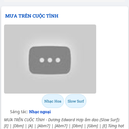
MƯA TRÊN CUỘC TÌNH
Nhạc Hoa
Slow Surf
Sáng tác:
Nhạc ngoại
MƯA TRÊN CUỘC TÌNH - Dương Edward Hợp âm dạo (Slow Surf):
[E] | [Dbm] | [A] | [Abm7] | [Abm7] | [Dbm] | [Gbm] | [E] Từng hạt