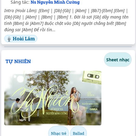
Sáng tác:
Ns Nguyễn Minh Cường
Intro (Hoài Lâm): [Ebm] | [Db]-[Gb] | [Abm] | [Bb7]-[Ebm] [Ebm] |
[Db]-[Gb] | [Abm] | [Bbm] | [Bbm] 1. Đời là sợi [Gb] dây mang tên
tình [Bbm] ái [Abm7] Buộc chặt vào [Db] người chẳng biết [Bbm]
đúng sai [Abm] Để rồi tìn...
Hoài Lâm
Sheet nhạc
TỰ NHIÊN
Nhạc trẻ
Ballad