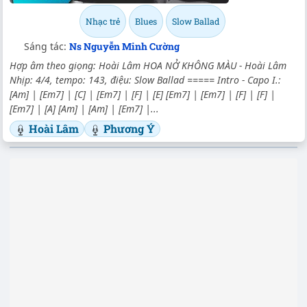
Nhạc trẻ
Blues
Slow Ballad
Sáng tác:
Ns Nguyễn Minh Cường
Hợp âm theo giọng: Hoài Lâm HOA NỞ KHÔNG MÀU - Hoài Lâm
Nhịp: 4/4, tempo: 143, điệu: Slow Ballad ===== Intro - Capo I.:
[Am] | [Em7] | [C] | [Em7] | [F] | [E] [Em7] | [Em7] | [F] | [F] |
[Em7] | [A] [Am] | [Am] | [Em7] |...
Hoài Lâm
Phương Ý