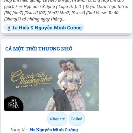
Hợp âm theo giọng: Lê Hiếu & Nguyễn Minh Cường Hợp âm chủ
(gốc): F → Hợp âm sử dụng ( Capo III.): D | Điệu: Chưa chọn Intro:
[Bb] [Am7] [Dsus4] [D7] [Gm7] [Am7] [Dsus4] [Dm] Verse: Ta đã
[Bbmaj7] có những ngày tháng...
Lê Hiếu
&
Nguyễn Minh Cường
CẢ MỘT TRỜI THƯƠNG NHỚ
Nhạc trẻ
Ballad
Sáng tác:
Ns Nguyễn Minh Cường