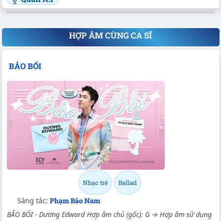
HỢP ÂM CÙNG CA SĨ
BẢO BỐI
Nhạc trẻ
Ballad
Sáng tác:
Phạm Bảo Nam
BẢO BỐI - Dương Edward Hợp âm chủ (gốc): G → Hợp âm sử dụng