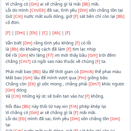
Vì chẳng có
[Gm]
ai sẽ chẳng gì là mãi
[Bb]
mãi.
Lỗi do mình
[Cm/Eb]
đã sai, tình yêu
[Dm]
vốn chẳng tồn tại
Giờ
[Cm]
nước mắt xuôi dòng, giờ
[F]
sát bên chỉ còn lại
[Bb]
cô đơn.
[F]
|
[Dm]
|
[Eb]
|
[C]
|
[Ab]
|
[F]
Vẫn biết
[Dm]
rằng tình yêu không
[F]
có lỗi
là
[Bb]
do khoảng cách đã làm
[F]
tim lạc nhịp
Để rồi
[Gm]
khi lặng
[F7]
im mới thấy bầu
[Gm]
trời đêm
chẳng
[Cm7]
có ngôi sao nào thuộc về chúng
[F]
ta.
Phải mất bao
[Bb]
lâu để thời gian có
[Dm/A]
thể phai màu
Mất bao
[Gm]
lâu để mình vượt qua
[Fm]
giông bão.
Chẳng còn
[Eb]
gì ước mong , chẳng phải
[Dm7]
khóc ngược
[Gm]
dòng
Và
[Cm]
những ký ức sẽ biến tan vào hư
[F]
không.
Nỗi đau
[Bb]
này thôi từ nay xin
[F/A]
phép khép lại
Vì chẳng có
[Gm]
ai sẽ chẳng gì là
[F]
mãi mãi.
Lỗi do
[Eb]
mình đã sai, tình yêu
[Dm]
vốn chẳng tồn
[Gm]
tại
Giờ
[Cm]
nước mắt xuôi dòng, giờ
[F]
sát bên chỉ còn lại