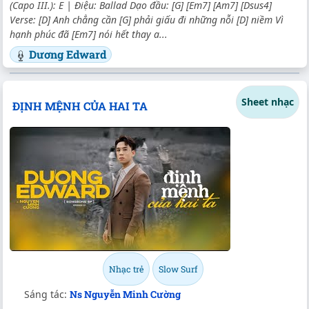
(Capo III.): E | Điệu: Ballad Dạo đầu: [G] [Em7] [Am7] [Dsus4]
Verse: [D] Anh chẳng cần [G] phải giấu đi những nỗi [D] niềm Vì
hạnh phúc đã [Em7] nói hết thay a...
Dương Edward
Sheet nhạc
ĐỊNH MỆNH CỦA HAI TA
Nhạc trẻ
Slow Surf
Sáng tác:
Ns Nguyễn Minh Cường