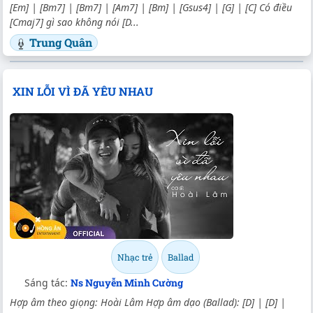
[Em] | [Bm7] | [Bm7] | [Am7] | [Bm] | [Gsus4] | [G] | [C] Có điều
[Cmaj7] gì sao không nói [D...
Trung Quân
XIN LỖI VÌ ĐÃ YÊU NHAU
Nhạc trẻ
Ballad
Sáng tác:
Ns Nguyễn Minh Cường
Hợp âm theo giọng: Hoài Lâm Hợp âm dạo (Ballad): [D] | [D] |