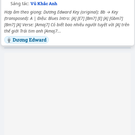
Sáng tác:
Vũ Khắc Anh
Hợp âm theo giọng: Dương Edward Key (original): Bb → Key
(transposed): A | Điệu: Blues Intro: [A] [E7] [Bm7] [E] [A] [Gbm7]
[Bm7] [A] Verse: [Amaj7] Có biết bao nhiêu người tuyệt vời [A] trên
thế giới Trái tim anh [Amaj7...
Dương Edward