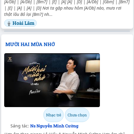
[A/Db] | [A/Db] | [Bm7] | [E] | [A] [A] | [D] | [A/Db] | [Gbm] | [Bm7]
| [E] | [A] | [A] | [D] Nơi ta gặp nhau hôm [A/Db] nào, mưa rơi
thật lâu Bỏ lại [Bm7] nh...
Hoài Lâm
MƯỜI HAI MÙA NHỚ
Nhạc trẻ
Chưa chọn
Sáng tác:
Ns Nguyễn Minh Cường