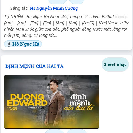
Sáng tác:
Ns Nguyễn Minh Cường
TỰ NHIÊN - Hồ Ngọc Hà Nhịp: 4/4, tempo: 91, điệu: Ballad =====
[Am] | [Am] | [Em] | [Em] | [Am] | [Am] | [Em/G] | [Em] Verse 1: Tự
nhiên [Am] khóc giữa con dốc, phố người đông Nước mắt lặng rơi
mỗi [Em] dòng, cứ lông lốc...
Hồ Ngọc Hà
Sheet nhạc
ĐỊNH MỆNH CỦA HAI TA