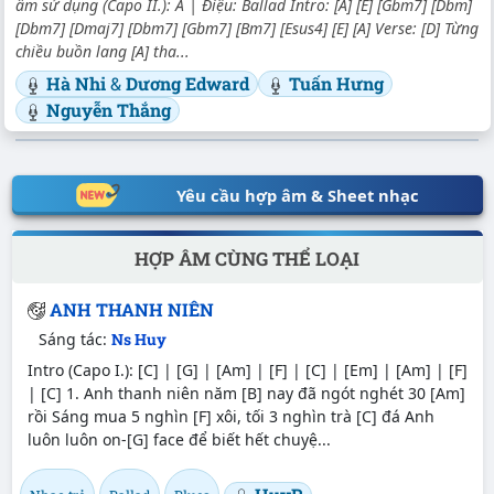
âm sử dụng (Capo II.): A | Điệu: Ballad Intro: [A] [E] [Gbm7] [Dbm]
[Dbm7] [Dmaj7] [Dbm7] [Gbm7] [Bm7] [Esus4] [E] [A] Verse: [D] Từng
chiều buồn lang [A] tha...
Hà Nhi
&
Dương Edward
Tuấn Hưng
Nguyễn Thắng
Yêu cầu hợp âm & Sheet nhạc
HỢP ÂM CÙNG THỂ LOẠI
ANH THANH NIÊN
Sáng tác:
Ns Huy
Intro (Capo I.): [C] | [G] | [Am] | [F] | [C] | [Em] | [Am] | [F]
| [C] 1. Anh thanh niên năm [B] nay đã ngót nghét 30 [Am]
rồi Sáng mua 5 nghìn [F] xôi, tối 3 nghìn trà [C] đá Anh
luôn luôn on-[G] face để biết hết chuyệ...