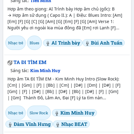
Sáng tác:
Tiến Minh
Hợp âm theo giọng: AI Trình bày Hợp âm chủ (gốc): B
→ Hợp âm sử dụng ( Capo II.): A | Điệu: Blues Intro: [Am]
[Em] [F] [G] [C] [G] [Am] [G] [Em] [F] [G] [Am] Verse 1:
Người yêu ơi ngoài kia mùa đông đã [Em] rơi Lạnh [F]...
AI Trình bày
Bùi Anh Tuấn
Nhạc trẻ
Blues
TA ĐI TÌM EM
Sáng tác:
Kim Minh Huy
Hợp âm TA ĐI TÌM EM - Kim Minh Huy Intro (Slow Rock):
[Cm] | [Gm] | [F] | [Bb] | [Cm] | [D#] | [Dm] | [D#] | [F]
[Gm] | [F] | [D#] | [Bb] | [D#] | [Bb] | [D#] | [F] | [Gm]
| [Gm] Thành Đô, Lâm An, Đại [F] Lý ta tìm nàn...
Kim Minh Huy
Nhạc trẻ
Slow Rock
Đàm Vĩnh Hưng
Nhạc BEAT