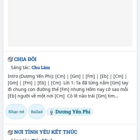
CHIA ĐÔI
Sáng tác:
Chu Lâm
Intro (Dương Yến Phi): [Cm] | [Gm] | [Fm] | [Eb] | [Cm] |
[Gm] | [Fm] | [Eb] | [Cm] Lời 1: Ta đã từng nắm [Gm] tay
đi chung con đường thế [Fm] nhưng Hôm nay cớ sao mỗi
[Eb] người về một nơi [Cm] Có lẽ nào trái [Gm] tim...
Dương Yến Phi
Nhạc trẻ
Ballad
NƠI TÌNH YÊU KẾT THÚC