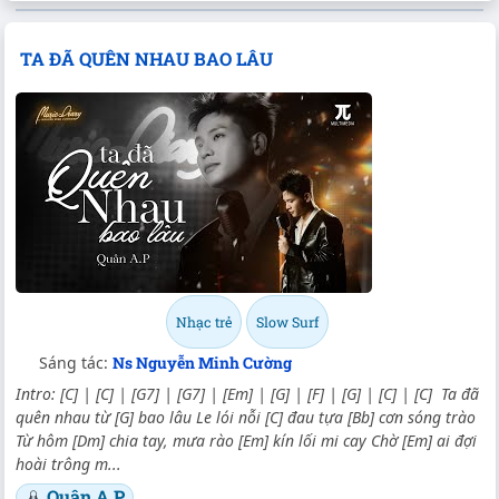
TA ĐÃ QUÊN NHAU BAO LÂU
Nhạc trẻ
Slow Surf
Sáng tác:
Ns Nguyễn Minh Cường
Intro: [C] | [C] | [G7] | [G7] | [Em] | [G] | [F] | [G] | [C] | [C] Ta đã
quên nhau từ [G] bao lâu Le lói nỗi [C] đau tựa [Bb] cơn sóng trào
Từ hôm [Dm] chia tay, mưa rào [Em] kín lối mi cay Chờ [Em] ai đợi
hoài trông m...
Quân A.P