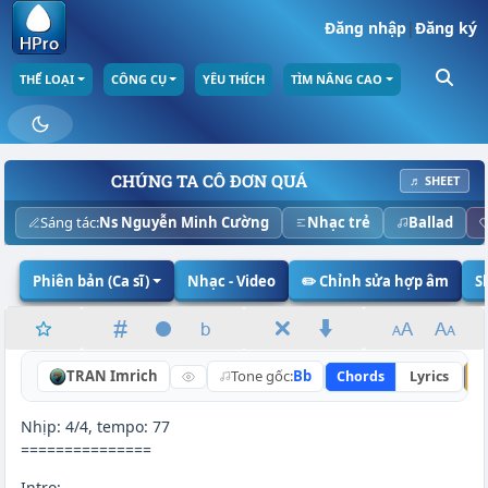
Đăng nhập
|
Đăng ký
THỂ LOẠI
CÔNG CỤ
YÊU THÍCH
TÌM NÂNG CAO
CHÚNG TA CÔ ĐƠN QUÁ
♬ SHEET
Sáng tác:
Ns Nguyễn Minh Cường
Nhạc trẻ
Ballad
Phiên bản (Ca sĩ)
Nhạc - Video
✏️ Chỉnh sửa hợp âm
S
TRAN Imrich
Tone gốc:
Bb
Chords
Lyrics
N
Nhịp: 4/4, tempo: 77
===============
Intro: