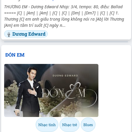
THƯƠNG EM - Dương Edward Nhịp: 3/4, tempo: 80, điệu: Ballad
===== [C] | [Am] | [Am] | [C] | [C] | [Dm] | [Dm7] | [C] | [C] 1.
Thương [C] em anh giấu trong lòng không nói ra [Ab] lời Thương
[Am] em tâm trí suốt [C] ngày n...
Dương Edward
ĐÓN EM
Nhạc tình
Nhạc trẻ
Blues