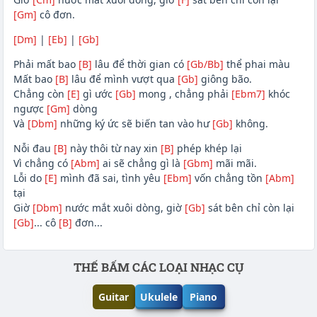
[Gm]
cô đơn.
[Dm]
|
[Eb]
|
[Gb]
Phải mất bao
[B]
lâu để thời gian có
[Gb/Bb]
thể phai màu
Mất bao
[B]
lâu để mình vượt qua
[Gb]
giông bão.
Chẳng còn
[E]
gì ước
[Gb]
mong , chẳng phải
[Ebm7]
khóc
ngược
[Gm]
dòng
Và
[Dbm]
những ký ức sẽ biến tan vào hư
[Gb]
không.
Nỗi đau
[B]
này thôi từ nay xin
[B]
phép khép lại
Vì chẳng có
[Abm]
ai sẽ chẳng gì là
[Gbm]
mãi mãi.
Lỗi do
[E]
mình đã sai, tình yêu
[Ebm]
vốn chẳng tồn
[Abm]
tại
Giờ
[Dbm]
nước mắt xuôi dòng, giờ
[Gb]
sát bên chỉ còn lại
[Gb]
... cô
[B]
đơn...
Phần nội dung
THẾ BẤM CÁC LOẠI NHẠC CỤ
Guitar
Ukulele
Piano