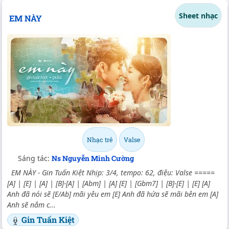
Sheet nhạc
EM NÀY
Nhạc trẻ
Valse
Sáng tác:
Ns Nguyễn Minh Cường
EM NÀY - Gin Tuấn Kiệt Nhịp: 3/4, tempo: 62, điệu: Valse =====
[A] | [E] | [A] | [B]-[A] | [Abm] | [A] [E] | [Gbm7] | [B]-[E] | [E] [A]
Anh đã nói sẽ [E/Ab] mãi yêu em [E] Anh đã hứa sẽ mãi bên em [A]
Anh sẽ nắm c...
Gin Tuấn Kiệt