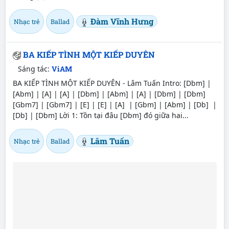
Đàm Vĩnh Hưng
Nhạc trẻ
Ballad
BA KIẾP TÌNH MỘT KIẾP DUYÊN
Sáng tác:
ViAM
BA KIẾP TÌNH MỘT KIẾP DUYÊN - Lâm Tuấn Intro: [Dbm] |
[Abm] | [A] | [A] | [Dbm] | [Abm] | [A] | [Dbm] | [Dbm]
[Gbm7] | [Gbm7] | [E] | [E] | [A] | [Gbm] | [Abm] | [Db] |
[Db] | [Dbm] Lời 1: Tồn tại đâu [Dbm] đó giữa hai...
Lâm Tuấn
Nhạc trẻ
Ballad