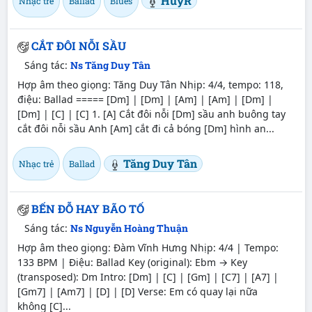
HuyR
Nhạc trẻ
Ballad
Blues
CẮT ĐÔI NỖI SẦU
Sáng tác:
Ns Tăng Duy Tân
Hợp âm theo giọng: Tăng Duy Tân Nhịp: 4/4, tempo: 118,
điệu: Ballad ===== [Dm] | [Dm] | [Am] | [Am] | [Dm] |
[Dm] | [C] | [C] 1. [A] Cắt đôi nỗi [Dm] sầu anh buông tay
cắt đôi nỗi sầu Anh [Am] cắt đi cả bóng [Dm] hình an...
Tăng Duy Tân
Nhạc trẻ
Ballad
BẾN ĐỖ HAY BÃO TỐ
Sáng tác:
Ns Nguyễn Hoàng Thuận
Hợp âm theo giọng: Đàm Vĩnh Hưng Nhịp: 4/4 | Tempo:
133 BPM | Điệu: Ballad Key (original): Ebm → Key
(transposed): Dm Intro: [Dm] | [C] | [Gm] | [C7] | [A7] |
[Gm7] | [Am7] | [D] | [D] Verse: Em có quay lại nữa
không [C]...