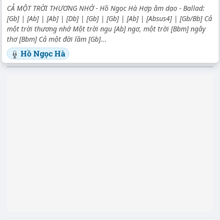
CẢ MỘT TRỜI THƯƠNG NHỚ - Hồ Ngọc Hà Hợp âm dạo - Ballad:
[Gb] | [Ab] | [Ab] | [Db] | [Gb] | [Gb] | [Ab] | [Absus4] | [Gb/Bb] Cả
một trời thương nhớ Một trời ngu [Ab] ngơ, một trời [Bbm] ngây
thơ [Bbm] Cả một đời lầm [Gb]...
Hồ Ngọc Hà