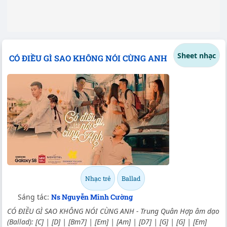
Sheet nhạc
CÓ ĐIỀU GÌ SAO KHÔNG NÓI CÙNG ANH
Nhạc trẻ
Ballad
Sáng tác:
Ns Nguyễn Minh Cường
CÓ ĐIỀU GÌ SAO KHÔNG NÓI CÙNG ANH - Trung Quân Hợp âm dạo
(Ballad): [C] | [D] | [Bm7] | [Em] | [Am] | [D7] | [G] | [G] | [Em]