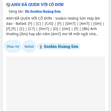
ANH ĐÃ QUEN VỚI CÔ ĐƠN
Sáng tác:
Ns Soobin Hoàng Sơn
ANH ĐÃ QUEN VỚI CÔ ĐƠN - Soobin Hoàng Sơn Hợp âm
dạo - Ballad: [F] | [C] | [C/G] | [F] | [Dm7] | [Am7] | [Gm] |
[F] [F] | [C] | [C7] | [Dm7] | [D] | [Gm] | [F] | [Bb] Anh
thường [Dm] hay vẫn nằm [Am7] mơ Về một ngôi nhà...
Soobin Hoàng Sơn
Nhạc trẻ
Ballad