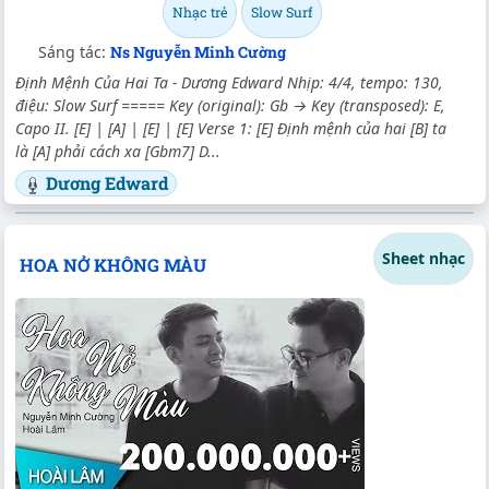
Nhạc trẻ
Slow Surf
Sáng tác:
Ns Nguyễn Minh Cường
Định Mệnh Của Hai Ta - Dương Edward Nhịp: 4/4, tempo: 130,
điệu: Slow Surf ===== Key (original): Gb → Key (transposed): E,
Capo II. [E] | [A] | [E] | [E] Verse 1: [E] Định mệnh của hai [B] ta
là [A] phải cách xa [Gbm7] D...
Dương Edward
Sheet nhạc
HOA NỞ KHÔNG MÀU