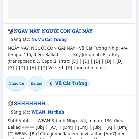
NGÀY NÀY, NGƯỜI CON GÁI NÀY
Sáng tác:
Ns Vũ Cát Tường
NGÀY NÀY, NGƯỜI CON GÁI NÀY - Vũ Cát Tường Nhịp: 4/4,
tempo: 115, điệu: Ballad ===== Key (original): E → Key
(transposed): D, Capo II. Intro: [D] | [D] | [D] | [D] | [D] |
[G] | [D] | [A] | [D] Verse 1: [D] Lặng nhìn em...
Vũ Cát Tường
Nhạc trẻ
Ballad
SHHHHHHH...
Sáng tác:
WEAN
,
Ns tlinh
Shhhhhhh... - WEAN & tlinh Nhịp: 4/4, tempo: 136, điệu:
Ballad ===== [Bb] | [A7] | [Dm] | [Cm] | [Bb] | [A] | [Dm] |
[C] WEAN: [Bb] Cần gì nói đâu em ơi vì ta đâu [Am7] nên